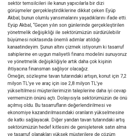
sektör temsilcileri ile kanun yapıcılarla bir dizi
görüşmeler gerçekleştirdiklerine dikkat çeken Eyüp
Akbal, bunun olumlu yansımalarını yaşadıklarını ifade etti.
Eyüp Akbal, “Geçen yılın son günlerinde gerçekleştirilen
yönetmelik değişikliği ile sektörümüzün sürdürülebilir
büyümesi noktasında önemli adımlar atıldığı
kanaatindeyim. Şunun altını çizmek istiyorum ki tasarruf
sahiplerine en uygun maliyetli finans modelini sunuyoruz
ve yönetmelik değişikliğiyle artık daha çok kişinin
ihtiyacına finansman sağlıyor olacağız.
Örneğin; sözleşme tavan tutarındaki artışın, konut için 7,2
milyon TL’ye ve araç için ise 2,8 milyon TL’ye
yükseltilmesi müşterilerimizin taleplerine daha iyi cevap
vermemizin önünü açtı. Dolayısıyla sektörümüzün de önü
açılmış oldu. Bu tasarrufların değerlendirilmesi ve
ekonomiye kazandırılmasındaki oranların yükselmesine
de katkı sağlayacak. Diğer yandan tavan tutarındaki artış
sektörümüzün hedef kitlesini de genişleterek satın alma
ve tasarruf olanakları yüksek müşterilere de çözüm