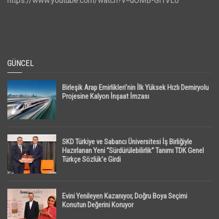
https://www.youtube.com/watch?v=uOMB-Gi1VL0
GÜNCEL
Birleşik Arap Emirlikleri’nin İlk Yüksek Hızlı Demiryolu
Projesine Kalyon İnşaat İmzası
SKD Türkiye ve Sabancı Üniversitesi İş Birliğiyle
Hazırlanan Yeni “Sürdürülebilirlik” Tanımı TDK Genel
Türkçe Sözlük’e Girdi
Evini Yenileyen Kazanıyor, Doğru Boya Seçimi
Konutun Değerini Koruyor