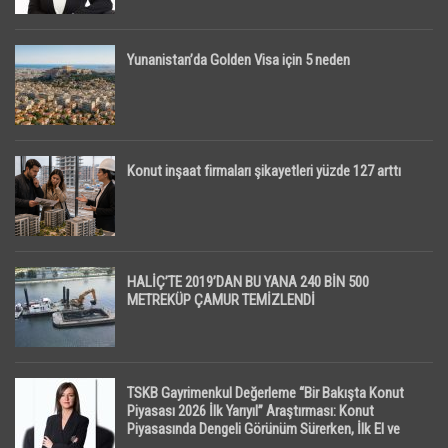
Yunanistan’da Golden Visa için 5 neden
Konut inşaat firmaları şikayetleri yüzde 127 arttı
HALİÇ’TE 2019’DAN BU YANA 240 BİN 500
METREKÜP ÇAMUR TEMİZLENDİ
TSKB Gayrimenkul Değerleme “Bir Bakışta Konut
Piyasası 2026 İlk Yarıyıl” Araştırması: Konut
Piyasasında Dengeli Görünüm Sürerken, İlk El ve
İpotekli Satışlarda Sınırlı Toparlanma Dikkat Çekti