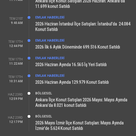
Ankara İlçe Konut Satışları 2026 Haziran: Ankara’da
11.699 konut Satıldı
EMLAK HABERLERI
TEM 21ST
9:40 AM
2026 Haziran İstanbul İlçe Satışları: İstanbul’da 24.084
Konut Satıldı
EMLAK HABERLERI
TEM 17TH
12:44 PM
2026 İlk 6 Aylık Döneminde 699.516 Konut Satıldı
EMLAK HABERLERI
TEM 17TH
11:22 AM
2026 Haziran Ayında 16.565 İş Yeri Satıldı
EMLAK HABERLERI
TEM 17TH
10:31 AM
2026 Haziran Ayında 129.979 Konut Satıldı
BÖLGESEL
HAZ 23RD
12:59 PM
Ankara İlçe Konut Satışları 2026 Mayıs: Mayıs Ayında
Ankara’da 8.021 konut Satıldı
BÖLGESEL
HAZ 23RD
12:17 PM
2026 Mayıs İzmir İlçe Konut Satışları: Mayıs Ayında
İzmir’de 5.624 Konut Satıldı