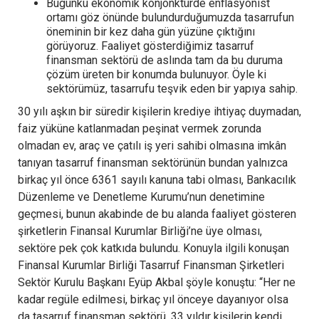
Bugünkü ekonomik konjonktürde enflasyonist
ortamı göz önünde bulundurduğumuzda tasarrufun
öneminin bir kez daha gün yüzüne çıktığını
görüyoruz. Faaliyet gösterdiğimiz tasarruf
finansman sektörü de aslında tam da bu duruma
çözüm üreten bir konumda bulunuyor. Öyle ki
sektörümüz, tasarrufu teşvik eden bir yapıya sahip.
30 yılı aşkın bir süredir kişilerin krediye ihtiyaç duymadan,
faiz yüküne katlanmadan peşinat vermek zorunda
olmadan ev, araç ve çatılı iş yeri sahibi olmasına imkân
tanıyan tasarruf finansman sektörünün bundan yalnızca
birkaç yıl önce 6361 sayılı kanuna tabi olması, Bankacılık
Düzenleme ve Denetleme Kurumu’nun denetimine
geçmesi, bunun akabinde de bu alanda faaliyet gösteren
şirketlerin Finansal Kurumlar Birliği’ne üye olması,
sektöre pek çok katkıda bulundu. Konuyla ilgili konuşan
Finansal Kurumlar Birliği Tasarruf Finansman Şirketleri
Sektör Kurulu Başkanı Eyüp Akbal şöyle konuştu: “Her ne
kadar regüle edilmesi, birkaç yıl önceye dayanıyor olsa
da tasarruf finansman sektörü, 33 yıldır kişilerin kendi