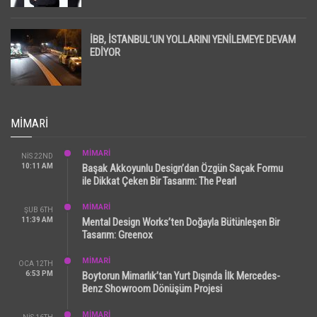
İBB, İSTANBUL’UN YOLLARINI YENİLEMEYE DEVAM
EDİYOR
MIMARI
MİMARİ
NIS 22ND
10:11 AM
Başak Akkoyunlu Design’dan Özgün Saçak Formu
ile Dikkat Çeken Bir Tasarım: The Pearl
MİMARİ
ŞUB 6TH
11:39 AM
Mental Design Works’ten Doğayla Bütünleşen Bir
Tasarım: Greenox
MİMARİ
OCA 12TH
6:53 PM
Boytorun Mimarlık’tan Yurt Dışında İlk Mercedes-
Benz Showroom Dönüşüm Projesi
MİMARİ