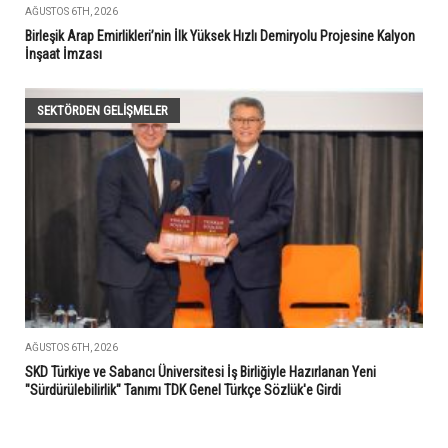
AĞUSTOS 6TH, 2026
Birleşik Arap Emirlikleri’nin İlk Yüksek Hızlı Demiryolu Projesine Kalyon
İnşaat İmzası
SEKTÖRDEN GELIŞMELER
AĞUSTOS 6TH, 2026
SKD Türkiye ve Sabancı Üniversitesi İş Birliğiyle Hazırlanan Yeni
"Sürdürülebilirlik" Tanımı TDK Genel Türkçe Sözlük'e Girdi