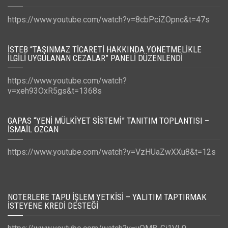
https://www.youtube.com/watch?v=8cbPciZOpnc&t=47s
İSTEB “TAŞINMAZ TICARETI HAKKINDA YÖNETMELIKLE
İLGILI UYGULANAN CEZALAR” PANELI DÜZENLENDI
https://www.youtube.com/watch?
v=xeh93OxR5gs&t=1368s
GAPAS “YENI MÜLKIYET SISTEMI” TANITIM TOPLANTISI –
İSMAIL ÖZCAN
https://www.youtube.com/watch?v=VzHUaZwXXu8&t=12s
NOTERLERE TAPU İŞLEM YETKISI – YALITIM TAPTIRMAK
İSTEYENE KREDI DESTEĞI