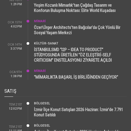
NIS 16TH
1:29 PM
Yeşim Kozanlı Mimarlık’tan Çağdaş Tasarım ve
Konforun Buluşma Noktası: Elite World Kuşadası
MİMARİ
OCA 15TH
4:02 PM
Özer\Ürger Architects’ten Bağcılar’da Çok Yönlü Bir
Sosyal Yaşam Merkezi
KÜLTÜR-SANAT
OCA 14TH
3:37 PM
İSTANBULSMD “I2P – IDEA TO PRODUCT”
STÜDYOSUNDA ÜRETİLEN “ÖZ ELEŞTİRİ-SELF
CRITICISM” ENSTELASYONU ZİYARETE AÇILDI
MİMARİ
OCA 9TH
1:38 PM
“MİMARLIKTA BAŞARI, İŞ BİRLİĞİNDEN GEÇİYOR”
SATIŞ
BÖLGESEL
TEM 21ST
12:02 PM
İzmir İlçe Konut Satışları 2026 Haziran: İzmir’de 7.791
Konut Satıldı
BÖLGESEL
TEM 21ST
11:11 AM