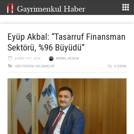
Eyüp Akbal: “Tasarruf Finansman
Sektörü, %96 Büyüdü”
ŞUBAT 1ST, 2024
KEMAL KESKIN
SEKTÖRDEN GELIŞMELER
0 İÇERIK