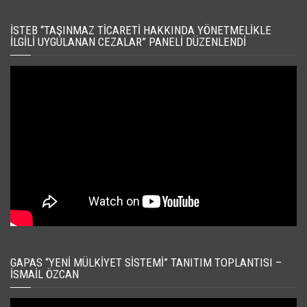
İSTEB “TAŞINMAZ TICARETI HAKKINDA YÖNETMELIKLE
İLGILI UYGULANAN CEZALAR” PANELI DÜZENLENDI
GAPAS “YENI MÜLKIYET SISTEMI” TANITIM TOPLANTISI –
İSMAIL ÖZCAN