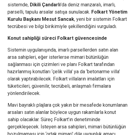
sistemde,
Dikili Çandarlı
’da deniz manzaralı, imarlı,
parselli, tapulu arsalar satışa sunulacak.
Folkart Yönetim
Kurulu Başkanı Mesut Sancak
, yeni bir sistemin Folkart
tecrübesi ve bilgi birikimiyle şekillendiğini vurguladı.
Konut sahipliği süreci Folkart güvencesinde
Sistemin uygulanışında, imarlı parsellerden satın alan
arsa sahipleri, eğer isterlerse mimari bütünlüğün
sağlanması için çizimleri ve planı Folkart tarafından
hazırlanmış konutları ‘çelik villa’ ya da ‘betonarme villa’
olarak yaptırabilecek. Folkart villaların imalatları için
tüketicileri, güvenilir, tecrübeli, anlaşmalı firmalara
yönlendirilecek.
Mavi bayraklı plajlara çok yakın bir mesafede konumlanan
arsaları satın alanlar böylece uygun rakamlarla konut
sahip olacaklar. Süreç Folkart’ın denetiminde
gerçekleşecek. İsteyen arsa sahipleri, mimari bütünlüğün
bozulmaması için ‘ortak mimari’ dile uygunluk amacı