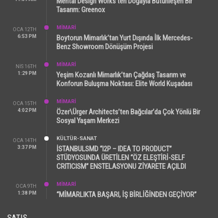
Mental Design Works’ten Doğayla Bütünleşen Bir
Tasarım: Greenox
MİMARİ
OCA 12TH
6:53 PM
Boytorun Mimarlık’tan Yurt Dışında İlk Mercedes-
Benz Showroom Dönüşüm Projesi
MİMARİ
NIS 16TH
1:29 PM
Yeşim Kozanlı Mimarlık’tan Çağdaş Tasarım ve
Konforun Buluşma Noktası: Elite World Kuşadası
MİMARİ
OCA 15TH
4:02 PM
Özer\Ürger Architects’ten Bağcılar’da Çok Yönlü Bir
Sosyal Yaşam Merkezi
KÜLTÜR-SANAT
OCA 14TH
3:37 PM
İSTANBULSMD “I2P – IDEA TO PRODUCT”
STÜDYOSUNDA ÜRETİLEN “ÖZ ELEŞTİRİ-SELF
CRITICISM” ENSTELASYONU ZİYARETE AÇILDI
MİMARİ
OCA 9TH
1:38 PM
“MİMARLIKTA BAŞARI, İŞ BİRLİĞİNDEN GEÇİYOR”
SATIŞ