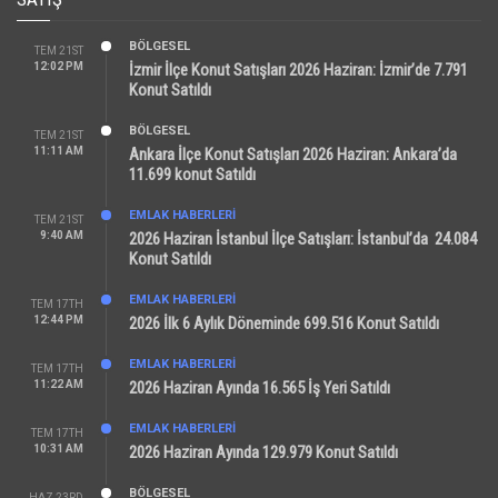
BÖLGESEL
TEM 21ST
12:02 PM
İzmir İlçe Konut Satışları 2026 Haziran: İzmir’de 7.791
Konut Satıldı
BÖLGESEL
TEM 21ST
11:11 AM
Ankara İlçe Konut Satışları 2026 Haziran: Ankara’da
11.699 konut Satıldı
EMLAK HABERLERI
TEM 21ST
9:40 AM
2026 Haziran İstanbul İlçe Satışları: İstanbul’da 24.084
Konut Satıldı
EMLAK HABERLERI
TEM 17TH
12:44 PM
2026 İlk 6 Aylık Döneminde 699.516 Konut Satıldı
EMLAK HABERLERI
TEM 17TH
11:22 AM
2026 Haziran Ayında 16.565 İş Yeri Satıldı
EMLAK HABERLERI
TEM 17TH
10:31 AM
2026 Haziran Ayında 129.979 Konut Satıldı
BÖLGESEL
HAZ 23RD