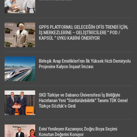
GPPS PLATFORMU; GELECEĞİN OFİS TRENDİ İÇİN,
İŞ MERKEZLERİNE – GELİŞTİRİCİLERE ” POD /
KAPSÜL ” UYKU KABİNİ ÖNERİYOR
Birleşik Arap Emirlikleri’nin İlk Yüksek Hızlı Demiryolu
Projesine Kalyon İnşaat İmzası
SKD Türkiye ve Sabancı Üniversitesi İş Birliğiyle
Hazırlanan Yeni “Sürdürülebilirlik” Tanımı TDK Genel
Türkçe Sözlük’e Girdi
Evini Yenileyen Kazanıyor, Doğru Boya Seçimi
Konutun Değerini Koruyor