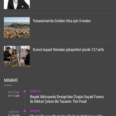
Yunanistan’da Golden Visa için 5 neden
Konut inşaat firmaları şikayetleri yüzde 127 arttı
MIMARI
MİMARİ
NIS 22ND
10:11 AM
Başak Akkoyunlu Design’dan Özgün Saçak Formu
ile Dikkat Çeken Bir Tasarım: The Pearl
MİMARİ
ŞUB 6TH
11:39 AM