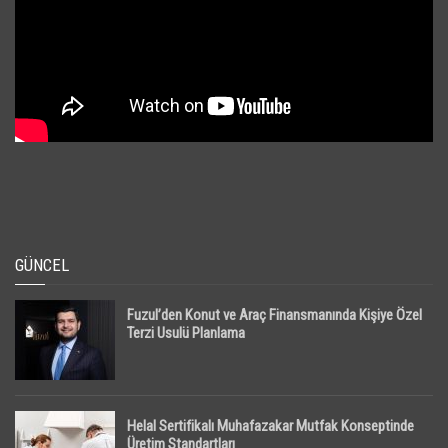
GÜNCEL
Fuzul’den Konut ve Araç Finansmanında Kişiye Özel
Terzi Usulü Planlama
Helal Sertifikalı Muhafazakar Mutfak Konseptinde
Üretim Standartları