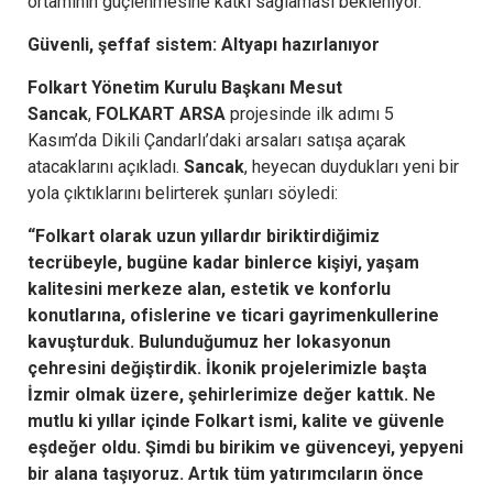
ortamının güçlenmesine katkı sağlaması bekleniyor.
Güvenli, şeffaf sistem: Altyapı hazırlanıyor
Folkart Yönetim Kurulu Başkanı Mesut
Sancak
,
FOLKART ARSA
projesinde ilk adımı 5
Kasım’da Dikili Çandarlı’daki arsaları satışa açarak
atacaklarını açıkladı.
Sancak
, heyecan duydukları yeni bir
yola çıktıklarını belirterek şunları söyledi:
“Folkart olarak uzun yıllardır biriktirdiğimiz
tecrübeyle, bugüne kadar binlerce kişiyi, yaşam
kalitesini merkeze alan, estetik ve konforlu
konutlarına, ofislerine ve ticari gayrimenkullerine
kavuşturduk. Bulunduğumuz her lokasyonun
çehresini değiştirdik. İkonik projelerimizle başta
İzmir olmak üzere, şehirlerimize değer kattık. Ne
mutlu ki yıllar içinde Folkart ismi, kalite ve güvenle
eşdeğer oldu. Şimdi bu birikim ve güvenceyi, yepyeni
bir alana taşıyoruz. Artık tüm yatırımcıların önce