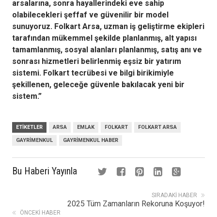
arsalarına, sonra hayallerindeki eve sahip
olabilecekleri şeffaf ve güvenilir bir model
sunuyoruz. Folkart Arsa, uzman iş geliştirme ekipleri
tarafından mükemmel şekilde planlanmış, alt yapısı
tamamlanmış, sosyal alanları planlanmış, satış anı ve
sonrası hizmetleri belirlenmiş eşsiz bir yatırım
sistemi. Folkart tecrübesi ve bilgi birikimiyle
şekillenen, geleceğe güvenle bakılacak yeni bir
sistem.”
ETIKETLER
ARSA
EMLAK
FOLKART
FOLKART ARSA
GAYRIMENKUL
GAYRIMENKUL HABER
Bu Haberi Yayınla
SIRADAKI HABER
2025 Tüm Zamanların Rekoruna Koşuyor!
ÖNCEKI HABER