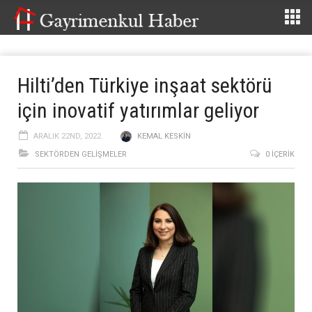
Hilti’den Türkiye inşaat sektörü
için inovatif yatırımlar geliyor
ARALIK 22ND, 2022
KEMAL KESKIN
SEKTÖRDEN GELIŞMELER
0 İÇERIK