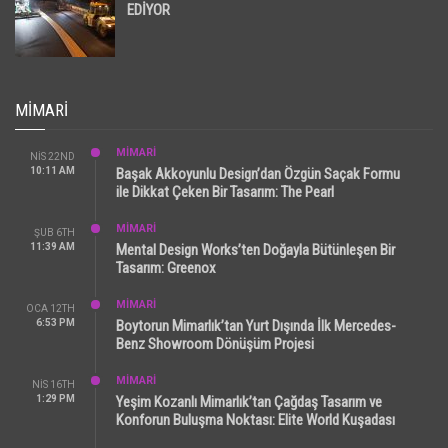
EDİYOR
MIMARI
MİMARİ
NIS 22ND
10:11 AM
Başak Akkoyunlu Design’dan Özgün Saçak Formu
ile Dikkat Çeken Bir Tasarım: The Pearl
MİMARİ
ŞUB 6TH
11:39 AM
Mental Design Works’ten Doğayla Bütünleşen Bir
Tasarım: Greenox
MİMARİ
OCA 12TH
6:53 PM
Boytorun Mimarlık’tan Yurt Dışında İlk Mercedes-
Benz Showroom Dönüşüm Projesi
MİMARİ
NIS 16TH
1:29 PM
Yeşim Kozanlı Mimarlık’tan Çağdaş Tasarım ve
Konforun Buluşma Noktası: Elite World Kuşadası