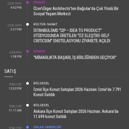
MİMARİ
OCA 15TH
4:02 PM
Özer\Ürger Architects’ten Bağcılar’da Çok Yönlü Bir
Sosyal Yaşam Merkezi
KÜLTÜR-SANAT
OCA 14TH
3:37 PM
İSTANBULSMD “I2P – IDEA TO PRODUCT”
STÜDYOSUNDA ÜRETİLEN “ÖZ ELEŞTİRİ-SELF
CRITICISM” ENSTELASYONU ZİYARETE AÇILDI
MİMARİ
OCA 9TH
1:38 PM
“MİMARLIKTA BAŞARI, İŞ BİRLİĞİNDEN GEÇİYOR”
SATIŞ
BÖLGESEL
TEM 21ST
12:02 PM
İzmir İlçe Konut Satışları 2026 Haziran: İzmir’de 7.791
Konut Satıldı
BÖLGESEL
TEM 21ST
11:11 AM
Ankara İlçe Konut Satışları 2026 Haziran: Ankara’da
11.699 konut Satıldı
EMLAK HABERLERI
TEM 21ST