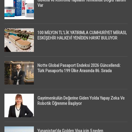
Güvenli ve Konforlu Yapıların Temelinde Doğru Yalıtım
Var
100 MİLYON TL’LİK YATIRIMLA CUMHURİYET MİRASI,
ESKİŞEHİR HALKEVİ YENİDEN HAYAT BULUYOR
Notte Global Pasaport Endeksi 2026 Güncellendi:
Türk Pasaportu 199 Ülke Arasında 86. Sırada
Gayrimenkulün Değerine Giden Yolda Yapay Zeka Ve
Robotik Öğrenme Başlıyor
Yunanistan’da Golden Visa için 5 neden