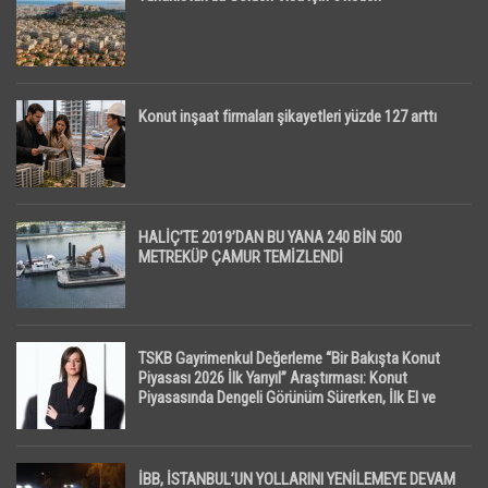
Konut inşaat firmaları şikayetleri yüzde 127 arttı
HALİÇ’TE 2019’DAN BU YANA 240 BİN 500
METREKÜP ÇAMUR TEMİZLENDİ
TSKB Gayrimenkul Değerleme “Bir Bakışta Konut
Piyasası 2026 İlk Yarıyıl” Araştırması: Konut
Piyasasında Dengeli Görünüm Sürerken, İlk El ve
İpotekli Satışlarda Sınırlı Toparlanma Dikkat Çekti
İBB, İSTANBUL’UN YOLLARINI YENİLEMEYE DEVAM