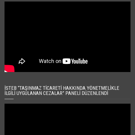
İSTEB “TAŞINMAZ TICARETI HAKKINDA YÖNETMELIKLE
İLGILI UYGULANAN CEZALAR” PANELI DÜZENLENDI