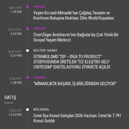
MİMARİ
NIS 16TH
1:29 PM
Yeşim Kozanlı Mimarlık’tan Çağdaş Tasarım ve
Konforun Buluşma Noktası: Elite World Kuşadası
MİMARİ
OCA 15TH
4:02 PM
Özer\Ürger Architects’ten Bağcılar’da Çok Yönlü Bir
Sosyal Yaşam Merkezi
KÜLTÜR-SANAT
OCA 14TH
3:37 PM
İSTANBULSMD “I2P – IDEA TO PRODUCT”
STÜDYOSUNDA ÜRETİLEN “ÖZ ELEŞTİRİ-SELF
CRITICISM” ENSTELASYONU ZİYARETE AÇILDI
MİMARİ
OCA 9TH
1:38 PM
“MİMARLIKTA BAŞARI, İŞ BİRLİĞİNDEN GEÇİYOR”
SATIŞ
BÖLGESEL
TEM 21ST
12:02 PM
İzmir İlçe Konut Satışları 2026 Haziran: İzmir’de 7.791
Konut Satıldı