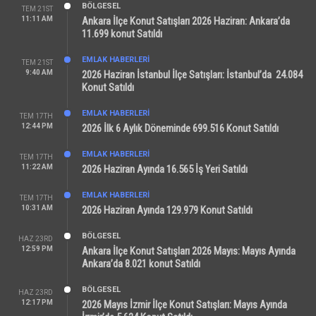
BÖLGESEL
TEM 21ST
11:11 AM
Ankara İlçe Konut Satışları 2026 Haziran: Ankara’da
11.699 konut Satıldı
EMLAK HABERLERI
TEM 21ST
9:40 AM
2026 Haziran İstanbul İlçe Satışları: İstanbul’da 24.084
Konut Satıldı
EMLAK HABERLERI
TEM 17TH
12:44 PM
2026 İlk 6 Aylık Döneminde 699.516 Konut Satıldı
EMLAK HABERLERI
TEM 17TH
11:22 AM
2026 Haziran Ayında 16.565 İş Yeri Satıldı
EMLAK HABERLERI
TEM 17TH
10:31 AM
2026 Haziran Ayında 129.979 Konut Satıldı
BÖLGESEL
HAZ 23RD
12:59 PM
Ankara İlçe Konut Satışları 2026 Mayıs: Mayıs Ayında
Ankara’da 8.021 konut Satıldı
BÖLGESEL
HAZ 23RD
12:17 PM
2026 Mayıs İzmir İlçe Konut Satışları: Mayıs Ayında