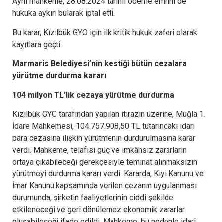
Aynı mahkeme, 28.08.2024 tarihli ödeme emrini de
hukuka aykırı bularak iptal etti.
Bu karar, Kızılbük GYO için ilk kritik hukuk zaferi olarak
kayıtlara geçti.
Marmaris Belediyesi’nin kestiği bütün cezalara
yürütme durdurma kararı
104 milyon TL’lik cezaya yürütme durdurma
Kızılbük GYO tarafından yapılan itirazın üzerine, Muğla 1.
İdare Mahkemesi, 104.757.908,50 TL tutarındaki idari
para cezasına ilişkin yürütmenin durdurulmasına karar
verdi. Mahkeme, telafisi güç ve imkânsız zararların
ortaya çıkabileceği gerekçesiyle teminat alınmaksızın
yürütmeyi durdurma kararı verdi. Kararda, Kıyı Kanunu ve
İmar Kanunu kapsamında verilen cezanın uygulanması
durumunda, şirketin faaliyetlerinin ciddi şekilde
etkileneceği ve geri dönülemez ekonomik zararlar
oluşabileceği ifade edildi. Mahkeme, bu nedenle idari