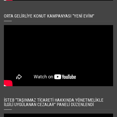
ORTA GELIRLIYE KONUT KAMPANYASI “YENI EVIM”
İSTEB “TAŞINMAZ TICARETI HAKKINDA YÖNETMELIKLE
İLGILI UYGULANAN CEZALAR” PANELI DÜZENLENDI