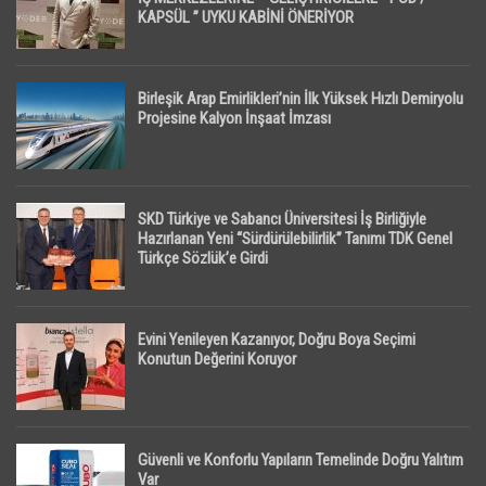
KAPSÜL ” UYKU KABİNİ ÖNERİYOR
Birleşik Arap Emirlikleri’nin İlk Yüksek Hızlı Demiryolu
Projesine Kalyon İnşaat İmzası
SKD Türkiye ve Sabancı Üniversitesi İş Birliğiyle
Hazırlanan Yeni “Sürdürülebilirlik” Tanımı TDK Genel
Türkçe Sözlük’e Girdi
Evini Yenileyen Kazanıyor, Doğru Boya Seçimi
Konutun Değerini Koruyor
Güvenli ve Konforlu Yapıların Temelinde Doğru Yalıtım
Var