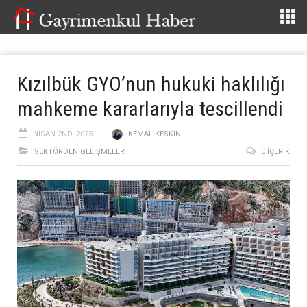
Kızılbük GYO’nun hukuki haklılığı
mahkeme kararlarıyla tescillendi
NISAN 2ND, 2025
KEMAL KESKIN
SEKTÖRDEN GELIŞMELER
0 İÇERIK