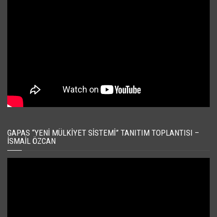
GAPAS “YENI MÜLKIYET SISTEMI” TANITIM TOPLANTISI –
İSMAIL ÖZCAN