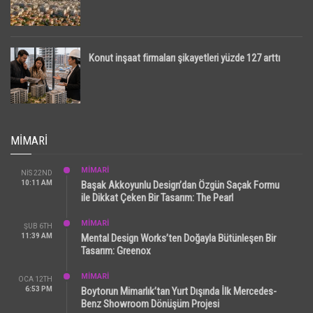
Konut inşaat firmaları şikayetleri yüzde 127 arttı
MIMARI
MİMARİ
NIS 22ND
10:11 AM
Başak Akkoyunlu Design’dan Özgün Saçak Formu
ile Dikkat Çeken Bir Tasarım: The Pearl
MİMARİ
ŞUB 6TH
11:39 AM
Mental Design Works’ten Doğayla Bütünleşen Bir
Tasarım: Greenox
MİMARİ
OCA 12TH
6:53 PM
Boytorun Mimarlık’tan Yurt Dışında İlk Mercedes-
Benz Showroom Dönüşüm Projesi