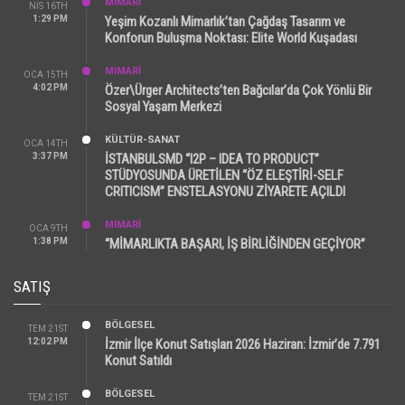
MİMARİ
NIS 16TH
1:29 PM
Yeşim Kozanlı Mimarlık’tan Çağdaş Tasarım ve
Konforun Buluşma Noktası: Elite World Kuşadası
MİMARİ
OCA 15TH
4:02 PM
Özer\Ürger Architects’ten Bağcılar’da Çok Yönlü Bir
Sosyal Yaşam Merkezi
KÜLTÜR-SANAT
OCA 14TH
3:37 PM
İSTANBULSMD “I2P – IDEA TO PRODUCT”
STÜDYOSUNDA ÜRETİLEN “ÖZ ELEŞTİRİ-SELF
CRITICISM” ENSTELASYONU ZİYARETE AÇILDI
MİMARİ
OCA 9TH
1:38 PM
“MİMARLIKTA BAŞARI, İŞ BİRLİĞİNDEN GEÇİYOR”
SATIŞ
BÖLGESEL
TEM 21ST
12:02 PM
İzmir İlçe Konut Satışları 2026 Haziran: İzmir’de 7.791
Konut Satıldı
BÖLGESEL
TEM 21ST