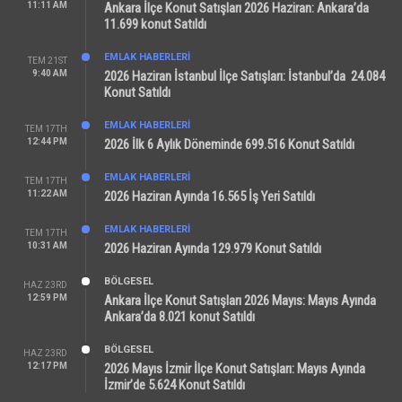
11:11 AM
Ankara İlçe Konut Satışları 2026 Haziran: Ankara’da
11.699 konut Satıldı
EMLAK HABERLERI
TEM 21ST
9:40 AM
2026 Haziran İstanbul İlçe Satışları: İstanbul’da 24.084
Konut Satıldı
EMLAK HABERLERI
TEM 17TH
12:44 PM
2026 İlk 6 Aylık Döneminde 699.516 Konut Satıldı
EMLAK HABERLERI
TEM 17TH
11:22 AM
2026 Haziran Ayında 16.565 İş Yeri Satıldı
EMLAK HABERLERI
TEM 17TH
10:31 AM
2026 Haziran Ayında 129.979 Konut Satıldı
BÖLGESEL
HAZ 23RD
12:59 PM
Ankara İlçe Konut Satışları 2026 Mayıs: Mayıs Ayında
Ankara’da 8.021 konut Satıldı
BÖLGESEL
HAZ 23RD
12:17 PM
2026 Mayıs İzmir İlçe Konut Satışları: Mayıs Ayında
İzmir’de 5.624 Konut Satıldı