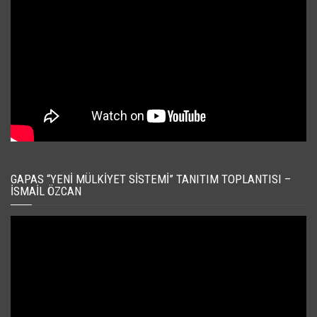
GAPAS “YENI MÜLKIYET SISTEMI” TANITIM TOPLANTISI –
İSMAIL ÖZCAN