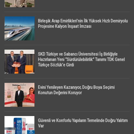
Birleşik Arap Emirlikleri’nin İlk Yüksek Hızlı Demiryolu
Projesine Kalyon İnşaat İmzası
SKD Türkiye ve Sabancı Üniversitesi İş Birliğiyle
Hazırlanan Yeni “Sürdürülebilirlik” Tanımı TDK Genel
Türkçe Sözlük’e Girdi
Evini Yenileyen Kazanıyor, Doğru Boya Seçimi
Konutun Değerini Koruyor
Güvenli ve Konforlu Yapıların Temelinde Doğru Yalıtım
Var