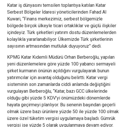
Katar iş dünyasını temsilen toplantıya katılan Katar
Serbest Bölgeler İdaresi yöneticilerinden Fahad Al
Kuwari, “Finans merkezimiz, serbest bölgemizle
bölgede birçok ülkeyle ticari ortaklıklar ve güçlü ilişkiler
içindeyiz. Türk şirketleri yatırım dostu düzenlemelerden
kolaylıkla yararlanabiliyor. Ülkemizde Türk şirketlerinin
sayısının artmasından mutluluk duyuyoruz” dedi.
KPMG Katar Kıdemli Müdürü Orhan Berberoğlu, yapılan
yeni düzenlemelere göre yüzde 100 yabancı sermayeli
şirket kurmanın önünün açıldığını vurgulayarak bunun
yatırımcılar için avantaj olduğunu belirtti. Katar vergi
sisteminin son zamanlarda ciddi anlamda değiştiğini
vurgulayan Berberoğlu, “Katar, bazı GCC ülkelerinde
olduğu gibi yüzde 5 KDV’yi önümüzdeki dönemlerde
hayata geçirmeyi planlıyor. Bu senenin başından geçerli
olmak üzere bazı ürünlere yüzde 50 ile yüzde 100 olmak
üzere özel tüketim vergisi uygulamaya başladı. Gümrük
vergisi ise yüzde 5 olarak uygulanmaya devam ediyor.