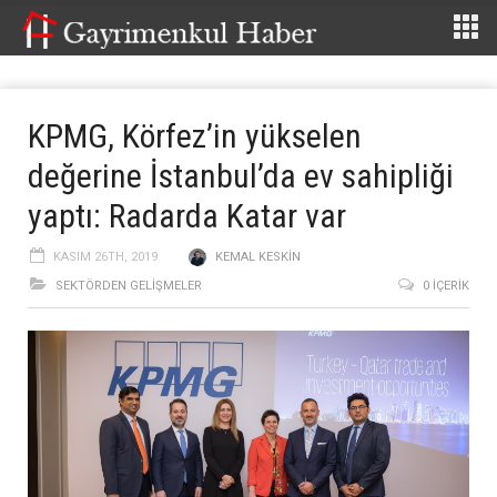
KPMG, Körfez’in yükselen
değerine İstanbul’da ev sahipliği
yaptı: Radarda Katar var
KASIM 26TH, 2019
KEMAL KESKIN
SEKTÖRDEN GELIŞMELER
0 İÇERIK