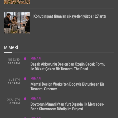
Konut inşaat firmaları şikayetleri yüzde 127 arttı
MIMARI
MİMARİ
NIS 22ND
10:11 AM
Başak Akkoyunlu Design’dan Özgün Saçak Formu
ile Dikkat Çeken Bir Tasarım: The Pearl
MİMARİ
ŞUB 6TH
11:39 AM
Mental Design Works’ten Doğayla Bütünleşen Bir
Tasarım: Greenox
MİMARİ
OCA 12TH
6:53 PM
Boytorun Mimarlık’tan Yurt Dışında İlk Mercedes-
Benz Showroom Dönüşüm Projesi