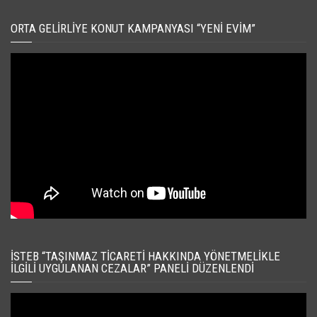
ORTA GELIRLIYE KONUT KAMPANYASI “YENI EVIM”
İSTEB “TAŞINMAZ TICARETI HAKKINDA YÖNETMELIKLE
İLGILI UYGULANAN CEZALAR” PANELI DÜZENLENDI