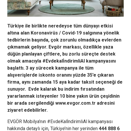
Türkiye ile birlikte neredeyse tüm dünyayı etkisi
altına alan Koronavirüs / Covid-19 salgınına yönelik
tedbirlerin başında, çok zorunlu olmadıkça evlerden
çıkmamak geliyor. Evgör markası, özellikle yaza
düğün planlayan çiftlere, bu zorlu süreçte destek
olmak amacıyla #EvdekalİndirimliAl kampanyasını
başlattı. 3 ay sürecek kampanya ile tüm
alışverişlerde iskonto oranını yüzde 35’e çıkaran
firma, aynı zamanda 15 aya kadar taksit seçeneği de
sunuyor. Evde kalarak bu indirim fırsatından
yararlanmak isteyenler 10 bine yakın ürün çeşidinin
bir arada sergilendiği www.evgor.com.tr adresini
ziyaret edebilirler.
EVGÖR Mobilya’nın #EvdeKalİndirimliAl kampanyası
hakkında detaylı için, Türkiye’nin her yerinden
444 888 6