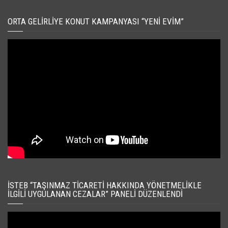
ORTA GELIRLIYE KONUT KAMPANYASI “YENI EVIM”
İSTEB “TAŞINMAZ TICARETI HAKKINDA YÖNETMELIKLE
İLGILI UYGULANAN CEZALAR” PANELI DÜZENLENDI