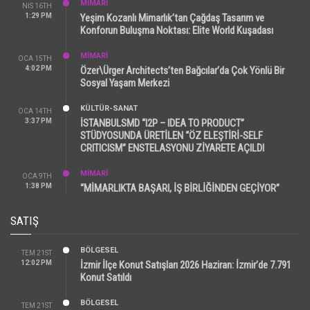
MİMARİ
NIS 16TH
1:29 PM
Yeşim Kozanlı Mimarlık’tan Çağdaş Tasarım ve
Konforun Buluşma Noktası: Elite World Kuşadası
MİMARİ
OCA 15TH
4:02 PM
Özer\Ürger Architects’ten Bağcılar’da Çok Yönlü Bir
Sosyal Yaşam Merkezi
KÜLTÜR-SANAT
OCA 14TH
3:37 PM
İSTANBULSMD “I2P – IDEA TO PRODUCT”
STÜDYOSUNDA ÜRETİLEN “ÖZ ELEŞTİRİ-SELF
CRITICISM” ENSTELASYONU ZİYARETE AÇILDI
MİMARİ
OCA 9TH
1:38 PM
“MİMARLIKTA BAŞARI, İŞ BİRLİĞİNDEN GEÇİYOR”
SATIŞ
BÖLGESEL
TEM 21ST
12:02 PM
İzmir İlçe Konut Satışları 2026 Haziran: İzmir’de 7.791
Konut Satıldı
BÖLGESEL
TEM 21ST