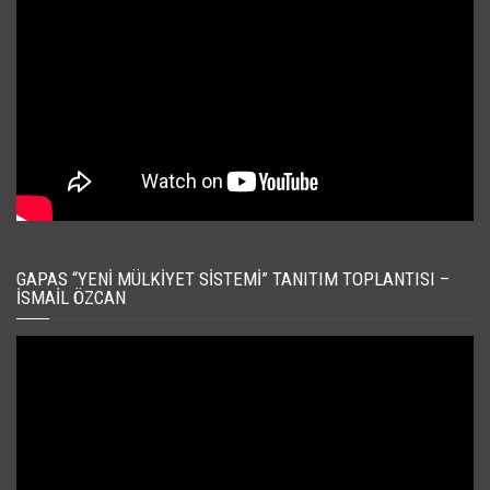
GAPAS “YENI MÜLKIYET SISTEMI” TANITIM TOPLANTISI –
İSMAIL ÖZCAN