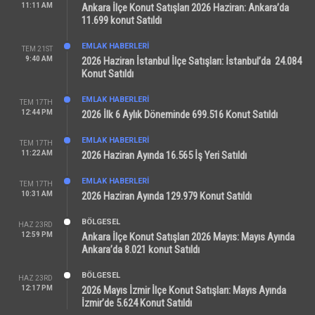
11:11 AM
Ankara İlçe Konut Satışları 2026 Haziran: Ankara’da
11.699 konut Satıldı
EMLAK HABERLERI
TEM 21ST
9:40 AM
2026 Haziran İstanbul İlçe Satışları: İstanbul’da 24.084
Konut Satıldı
EMLAK HABERLERI
TEM 17TH
12:44 PM
2026 İlk 6 Aylık Döneminde 699.516 Konut Satıldı
EMLAK HABERLERI
TEM 17TH
11:22 AM
2026 Haziran Ayında 16.565 İş Yeri Satıldı
EMLAK HABERLERI
TEM 17TH
10:31 AM
2026 Haziran Ayında 129.979 Konut Satıldı
BÖLGESEL
HAZ 23RD
12:59 PM
Ankara İlçe Konut Satışları 2026 Mayıs: Mayıs Ayında
Ankara’da 8.021 konut Satıldı
BÖLGESEL
HAZ 23RD
12:17 PM
2026 Mayıs İzmir İlçe Konut Satışları: Mayıs Ayında
İzmir’de 5.624 Konut Satıldı