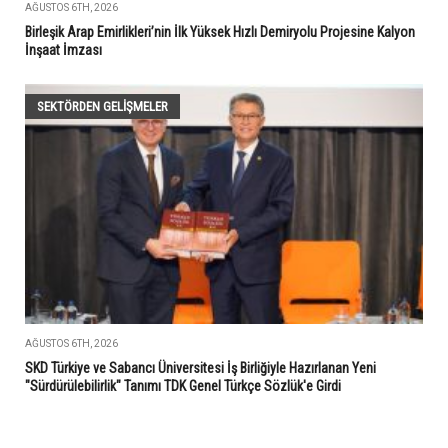
AĞUSTOS 6TH, 2026
Birleşik Arap Emirlikleri’nin İlk Yüksek Hızlı Demiryolu Projesine Kalyon
İnşaat İmzası
SEKTÖRDEN GELIŞMELER
AĞUSTOS 6TH, 2026
SKD Türkiye ve Sabancı Üniversitesi İş Birliğiyle Hazırlanan Yeni
"Sürdürülebilirlik" Tanımı TDK Genel Türkçe Sözlük'e Girdi