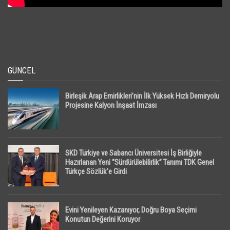
GÜNCEL
Birleşik Arap Emirlikleri’nin İlk Yüksek Hızlı Demiryolu
Projesine Kalyon İnşaat İmzası
SKD Türkiye ve Sabancı Üniversitesi İş Birliğiyle
Hazırlanan Yeni “Sürdürülebilirlik” Tanımı TDK Genel
Türkçe Sözlük’e Girdi
Evini Yenileyen Kazanıyor, Doğru Boya Seçimi
Konutun Değerini Koruyor