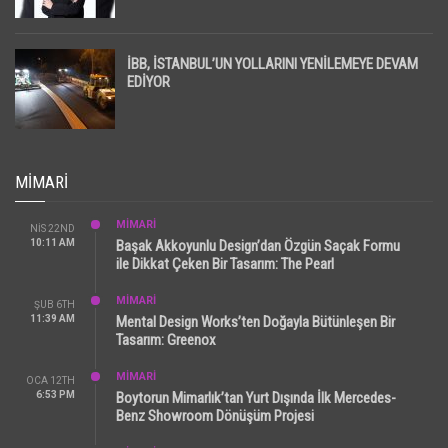
İpotekli Satışlarda Sınırlı Toparlanma Dikkat Çekti
İBB, İSTANBUL’UN YOLLARINI YENİLEMEYE DEVAM
EDİYOR
MIMARI
MİMARİ
NIS 22ND
10:11 AM
Başak Akkoyunlu Design’dan Özgün Saçak Formu
ile Dikkat Çeken Bir Tasarım: The Pearl
MİMARİ
ŞUB 6TH
11:39 AM
Mental Design Works’ten Doğayla Bütünleşen Bir
Tasarım: Greenox
MİMARİ
OCA 12TH
6:53 PM
Boytorun Mimarlık’tan Yurt Dışında İlk Mercedes-
Benz Showroom Dönüşüm Projesi