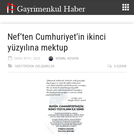
Nef’ten Cumhuriyet’in ikinci
yüzyılına mektup
EKIM 30TH, 2023
KEMAL KESKIN
SEKTÖRDEN GELIŞMELER
0 İÇERIK