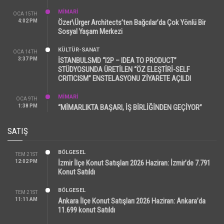
MİMARİ
OCA 15TH
4:02 PM
Özer\Ürger Architects’ten Bağcılar’da Çok Yönlü Bir
Sosyal Yaşam Merkezi
KÜLTÜR-SANAT
OCA 14TH
3:37 PM
İSTANBULSMD “I2P – IDEA TO PRODUCT”
STÜDYOSUNDA ÜRETİLEN “ÖZ ELEŞTİRİ-SELF
CRITICISM” ENSTELASYONU ZİYARETE AÇILDI
MİMARİ
OCA 9TH
1:38 PM
“MİMARLIKTA BAŞARI, İŞ BİRLİĞİNDEN GEÇİYOR”
SATIŞ
BÖLGESEL
TEM 21ST
12:02 PM
İzmir İlçe Konut Satışları 2026 Haziran: İzmir’de 7.791
Konut Satıldı
BÖLGESEL
TEM 21ST
11:11 AM
Ankara İlçe Konut Satışları 2026 Haziran: Ankara’da
11.699 konut Satıldı