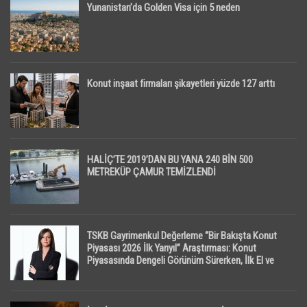
Yunanistan’da Golden Visa için 5 neden
Konut inşaat firmaları şikayetleri yüzde 127 arttı
HALİÇ’TE 2019’DAN BU YANA 240 BİN 500
METREKÜP ÇAMUR TEMİZLENDİ
TSKB Gayrimenkul Değerleme “Bir Bakışta Konut
Piyasası 2026 İlk Yarıyıl” Araştırması: Konut
Piyasasında Dengeli Görünüm Sürerken, İlk El ve
İpotekli Satışlarda Sınırlı Toparlanma Dikkat Çekti