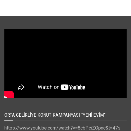
ORTA GELIRLIYE KONUT KAMPANYASI “YENI EVIM”
https://www.youtube.com/watch?v=8cbPciZOpnc&t=47s