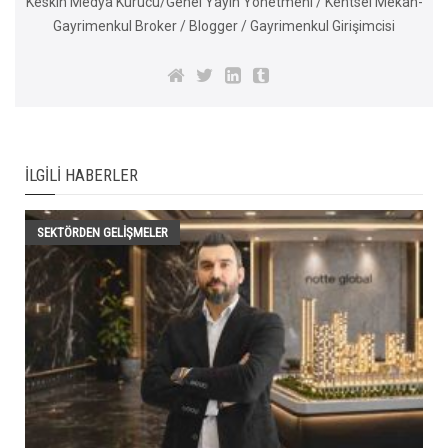
Keskin Medya Kurucu/Genel Yayın Yönetmeni / Kentsel Mekan-
Gayrimenkul Broker / Blogger / Gayrimenkul Girişimcisi
İLGILI HABERLER
SEKTÖRDEN GELIŞMELER