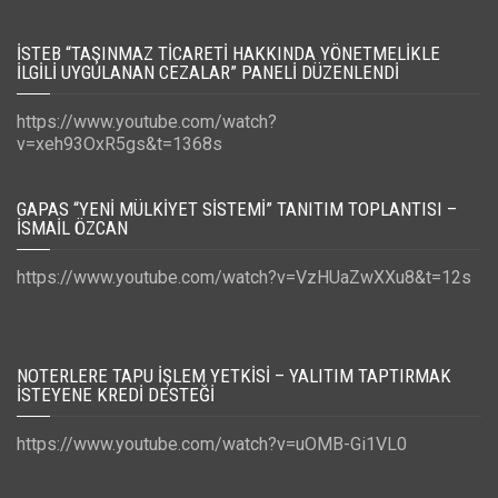
İSTEB “TAŞINMAZ TICARETI HAKKINDA YÖNETMELIKLE
İLGILI UYGULANAN CEZALAR” PANELI DÜZENLENDI
https://www.youtube.com/watch?
v=xeh93OxR5gs&t=1368s
GAPAS “YENI MÜLKIYET SISTEMI” TANITIM TOPLANTISI –
İSMAIL ÖZCAN
https://www.youtube.com/watch?v=VzHUaZwXXu8&t=12s
NOTERLERE TAPU İŞLEM YETKISI – YALITIM TAPTIRMAK
İSTEYENE KREDI DESTEĞI
https://www.youtube.com/watch?v=uOMB-Gi1VL0