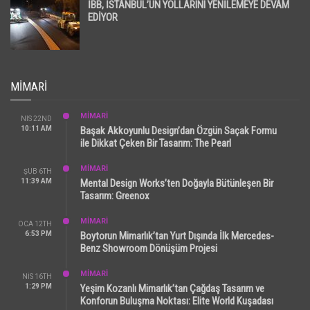
İBB, İSTANBUL’UN YOLLARINI YENİLEMEYE DEVAM
EDİYOR
MIMARI
MİMARİ
NIS 22ND
10:11 AM
Başak Akkoyunlu Design’dan Özgün Saçak Formu
ile Dikkat Çeken Bir Tasarım: The Pearl
MİMARİ
ŞUB 6TH
11:39 AM
Mental Design Works’ten Doğayla Bütünleşen Bir
Tasarım: Greenox
MİMARİ
OCA 12TH
6:53 PM
Boytorun Mimarlık’tan Yurt Dışında İlk Mercedes-
Benz Showroom Dönüşüm Projesi
MİMARİ
NIS 16TH
1:29 PM
Yeşim Kozanlı Mimarlık’tan Çağdaş Tasarım ve
Konforun Buluşma Noktası: Elite World Kuşadası