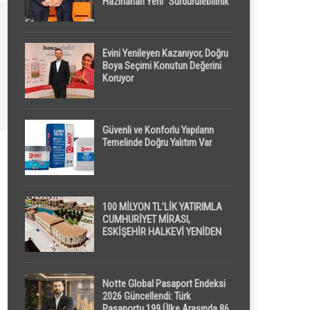
Hazırlanan Yeni “Sürdürülebilirlik”
Tanımı TDK Genel Türkçe
Sözlük’e Girdi
Evini Yenileyen Kazanıyor, Doğru
Boya Seçimi Konutun Değerini
Koruyor
Güvenli ve Konforlu Yapıların
Temelinde Doğru Yalıtım Var
100 MİLYON TL’LİK YATIRIMLA
CUMHURİYET MİRASI,
ESKİŞEHİR HALKEVİ YENİDEN
HAYAT BULUYOR
Notte Global Pasaport Endeksi
2026 Güncellendi: Türk
Pasaportu 199 Ülke Arasında 86.