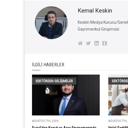
Kemal Keskin
Keskin Medya Kurucu/Genel 
Gayrimenkul Girişimcisi
İLGILI HABERLER
SEKTÖRDEN GELIŞMELER
SEKTÖRDE
AĞUSTOS 7TH, 2026
AĞUSTOS 7TH,
Fuzul’den Konut ve Araç Finansmanında
Helal Sertif