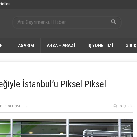
talları
AR
TASARIM
ARSA – ARAZİ
İŞ YÖNETİMİ
GİRİŞ
ğiyle İstanbul’u Piksel Piksel
DEN GELIŞMELER
0 İÇERIK