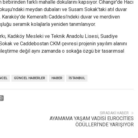
n birbirinden farklı mahalle dokularını kapsıyor. Cihangir’de Hacı
Yokuşu’ndaki meydan dubaları ve Susam Sokak’taki atıl duvar
or. Karaköy’de Kemeraltı Caddesi’ndeki duvar ve merdiven
oşluğu seramik kolajlarla yeniden tanımlanıyor.
kı, Kadıköy Mesleki ve Teknik Anadolu Lisesi, Suadiye
okak ve Caddebostan CKM çevresi projenin yayılım alanını
iyileştirme değil aynı zamanda o sokağa özgü bir tasarımsal
NCEL
GÜNCEL HABERLER
HABER
İSTANBUL
SIRADAKI HABER
AYAMAMA YAŞAM VADİSİ EUROCİTİES
ÖDÜLLERİ’NDE YARIŞIYOR