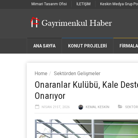
Mimari Tasarım Ofisi
İLETİŞİM
Keskin Medya Grup Por
ANA SAYFA
KONUT PROJELERİ
FIRMAL
Home
Sektörden Gelişmeler
Onaranlar Kulübü, Kale Deste
Onarıyor
NISAN 21ST, 2026
KEMAL KESKIN
SEKTÖR