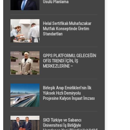
Usulü Planlama
Helal Sertifikalı Muhafazakar
Mutfak Konseptinde Üretim
Standartları
GPPS PLATFORMU; GELECEĞİN
OFİS TRENDİ İÇİN, İŞ
MERKEZLERİNE –
GELİŞTİRİCİLERE ” POD /
KAPSÜL ” UYKU KABİNİ
ÖNERİYOR
Birleşik Arap Emirlikleri’nin İlk
Yüksek Hızlı Demiryolu
Projesine Kalyon İnşaat İmzası
SKD Türkiye ve Sabancı
Üniversitesi İş Birliğiyle