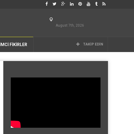
August 7th, 2026
İMCİ FİKİRLER
TAKIP EDIN