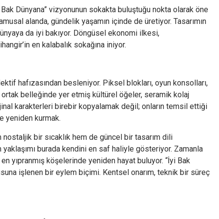
“İyi Bak Dünyana” vizyonunun sokakta buluştuğu nokta olarak öne
 kamusal alanda, gündelik yaşamın içinde de üretiyor. Tasarımın
ünyaya da iyi bakıyor. Döngüsel ekonomi ilkesi,
ihangir’in en kalabalık sokağına iniyor.
olektif hafızasından besleniyor. Piksel blokları, oyun konsolları,
n ortak belleğinde yer etmiş kültürel öğeler, seramik kolaj
al karakterleri birebir kopyalamak değil; onların temsil ettiği
le yeniden kurmak.
nostaljik bir sıcaklık hem de güncel bir tasarım dili
m yaklaşımı burada kendini en saf haliyle gösteriyor. Zamanla
en yıpranmış köşelerinde yeniden hayat buluyor. “İyi Bak
suna işlenen bir eylem biçimi. Kentsel onarım, teknik bir süreç