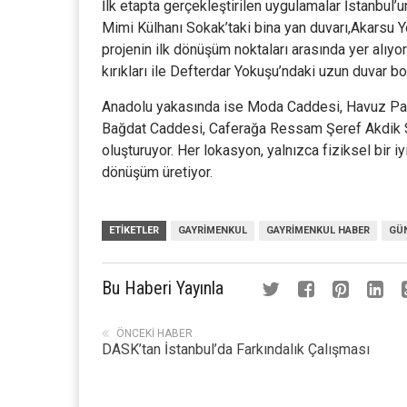
İlk etapta gerçekleştirilen uygulamalar İstanbul’u
Mimi Külhanı Sokak’taki bina yan duvarı,Akarsu 
projenin ilk dönüşüm noktaları arasında yer alıy
kırıkları ile Defterdar Yokuşu’ndaki uzun duvar b
Anadolu yakasında ise Moda Caddesi, Havuz Par
Bağdat Caddesi, Caferağa Ressam Şeref Akdik S
oluşturuyor. Her lokasyon, yalnızca fiziksel bir 
dönüşüm üretiyor.
ETIKETLER
GAYRIMENKUL
GAYRIMENKUL HABER
GÜ
Bu Haberi Yayınla
ÖNCEKI HABER
DASK’tan İstanbul’da Farkındalık Çalışması