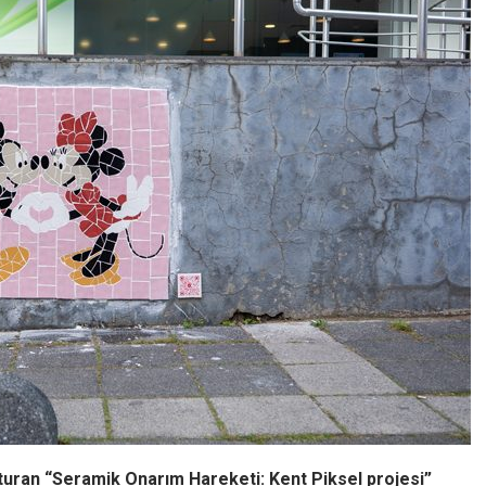
uşturan “Seramik Onarım Hareketi: Kent Piksel projesi”