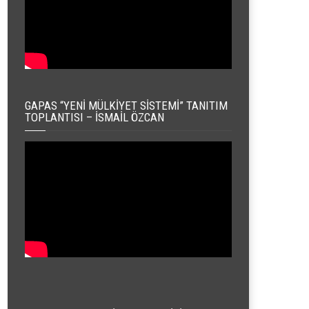
GAPAS “YENI MÜLKIYET SISTEMI” TANITIM
TOPLANTISI – İSMAIL ÖZCAN