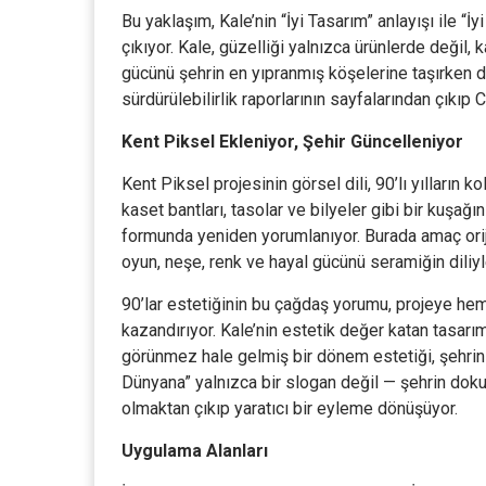
Bu yaklaşım, Kale’nin “İyi Tasarım” anlayışı ile 
çıkıyor. Kale, güzelliği yalnızca ürünlerde değil,
gücünü şehrin en yıpranmış köşelerine taşırken d
sürdürülebilirlik raporlarının sayfalarından çıkıp C
Kent Piksel Ekleniyor, Şehir Güncelleniyor
Kent Piksel projesinin görsel dili, 90’lı yılların k
kaset bantları, tasolar ve bilyeler gibi bir kuşağı
formunda yeniden yorumlanıyor. Burada amaç orijin
oyun, neşe, renk ve hayal gücünü seramiğin diliy
90’lar estetiğinin bu çağdaş yorumu, projeye hem 
kazandırıyor. Kale’nin estetik değer katan tasarı
görünmez hale gelmiş bir dönem estetiği, şehrin 
Dünyana” yalnızca bir slogan değil — şehrin doku
olmaktan çıkıp yaratıcı bir eyleme dönüşüyor.
Uygulama Alanları