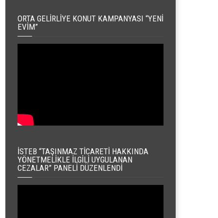
ORTA GELIRLIYE KONUT KAMPANYASI “YENI
EVIM”
İSTEB “TAŞINMAZ TICARETI HAKKINDA
YÖNETMELIKLE İLGILI UYGULANAN
CEZALAR” PANELI DÜZENLENDI