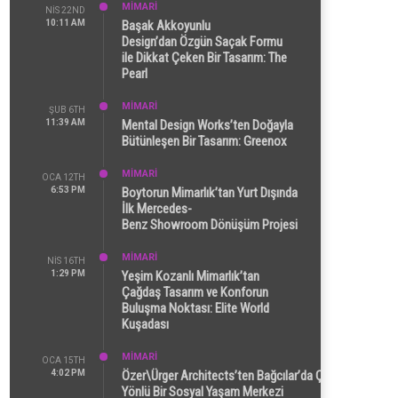
MİMARİ
NIS 22ND
10:11 AM
Başak Akkoyunlu
Design’dan Özgün Saçak Formu
ile Dikkat Çeken Bir Tasarım: The
Pearl
MİMARİ
ŞUB 6TH
11:39 AM
Mental Design Works’ten Doğayla
Bütünleşen Bir Tasarım: Greenox
MİMARİ
OCA 12TH
6:53 PM
Boytorun Mimarlık’tan Yurt Dışında
İlk Mercedes-
Benz Showroom Dönüşüm Projesi
MİMARİ
NIS 16TH
1:29 PM
Yeşim Kozanlı Mimarlık’tan
Çağdaş Tasarım ve Konforun
Buluşma Noktası: Elite World
Kuşadası
MİMARİ
OCA 15TH
4:02 PM
Özer\Ürger Architects’ten Bağcılar’da Çok
Yönlü Bir Sosyal Yaşam Merkezi