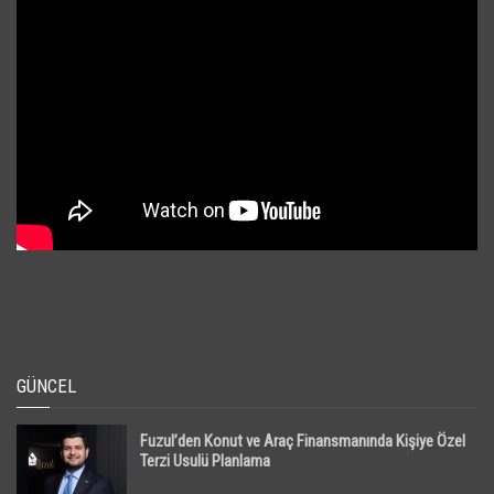
GÜNCEL
Fuzul’den Konut ve Araç Finansmanında Kişiye Özel
Terzi Usulü Planlama