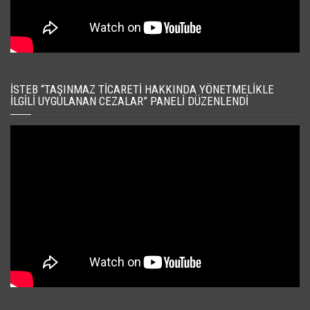
İSTEB “TAŞINMAZ TICARETI HAKKINDA YÖNETMELIKLE
İLGILI UYGULANAN CEZALAR” PANELI DÜZENLENDI