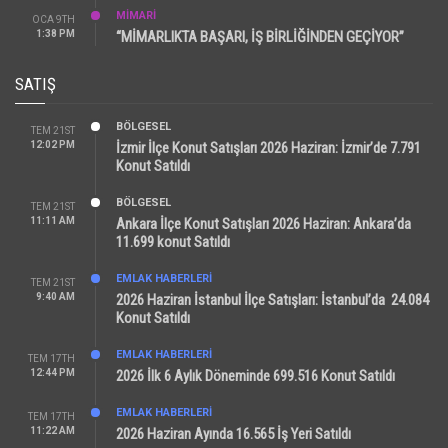
MİMARİ
OCA 9TH
1:38 PM
“MİMARLIKTA BAŞARI, İŞ BİRLİĞİNDEN GEÇİYOR”
SATIŞ
BÖLGESEL
TEM 21ST
12:02 PM
İzmir İlçe Konut Satışları 2026 Haziran: İzmir’de 7.791
Konut Satıldı
BÖLGESEL
TEM 21ST
11:11 AM
Ankara İlçe Konut Satışları 2026 Haziran: Ankara’da
11.699 konut Satıldı
EMLAK HABERLERI
TEM 21ST
9:40 AM
2026 Haziran İstanbul İlçe Satışları: İstanbul’da 24.084
Konut Satıldı
EMLAK HABERLERI
TEM 17TH
12:44 PM
2026 İlk 6 Aylık Döneminde 699.516 Konut Satıldı
EMLAK HABERLERI
TEM 17TH
11:22 AM
2026 Haziran Ayında 16.565 İş Yeri Satıldı