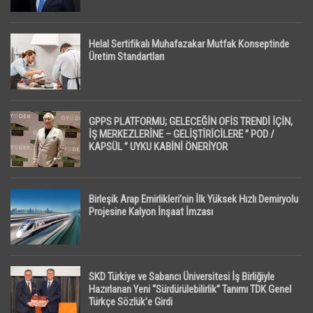
Helal Sertifikalı Muhafazakar Mutfak Konseptinde
Üretim Standartları
GPPS PLATFORMU; GELECEĞİN OFİS TRENDİ İÇİN,
İŞ MERKEZLERİNE – GELİŞTİRİCİLERE ” POD /
KAPSÜL ” UYKU KABİNİ ÖNERİYOR
Birleşik Arap Emirlikleri’nin İlk Yüksek Hızlı Demiryolu
Projesine Kalyon İnşaat İmzası
SKD Türkiye ve Sabancı Üniversitesi İş Birliğiyle
Hazırlanan Yeni “Sürdürülebilirlik” Tanımı TDK Genel
Türkçe Sözlük’e Girdi