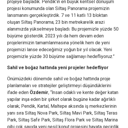
projeye başladık. Pendik’in en büyük kentsel dönüşüm
projesi konumunda olan Siltaş Panorama projemizin
lansmanını gerçekleştirdik. 7 ve 11 katlı 13 bloktan
oluşan Siltaş Panorama; 23 bin metrekarelik arazi
alanımızda yükselmeye başladı. Bu projemizle yüzde 50
büyüme gösterdik. 2023 yılı da hem devam eden
projelerimizin tamamlanmasına yönelik hem de yeni
projemizi lanse edeceğimiz yoğun bir yıl olacak. Yeni
projemizle yüzde 30 büyüme sağlamayı hedefliyoruz.”
Sahil ve boğaz hattında yeni projeler hedefliyor
Önümüzdeki dönemde sahil ve boğaz hattında proje
planlamaları ve stratejiler geliştirmeyi düşündüklerini
ifade eden
Özdemir
, “İnsan odaklı ve kente değer katan
yapılar inşa eden bir şirket olarak bugüne kadar ağırlıklı
olarak; Pendik, Kartal, Maltepe aksında iş merkezlerinin
yanı sıra Siltaş Nova Park, Siltaş Mavi Park, Siltaş Teras
Park, Siltaş Safir Park, Siltaş Flora Park ve Siltaş Marina
gibi çok sayıda yeni nesil konut projesini hayata geçirdik.