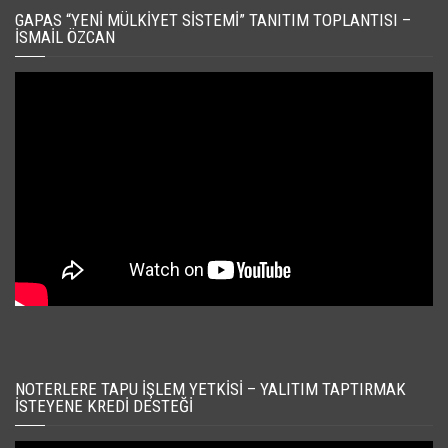
GAPAS “YENI MÜLKIYET SISTEMI” TANITIM TOPLANTISI –
İSMAIL ÖZCAN
NOTERLERE TAPU İŞLEM YETKISI – YALITIM TAPTIRMAK
İSTEYENE KREDI DESTEĞI