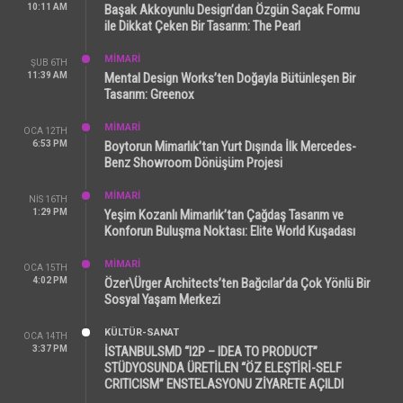
10:11 AM
Başak Akkoyunlu Design’dan Özgün Saçak Formu
ile Dikkat Çeken Bir Tasarım: The Pearl
MİMARİ
ŞUB 6TH
11:39 AM
Mental Design Works’ten Doğayla Bütünleşen Bir
Tasarım: Greenox
MİMARİ
OCA 12TH
6:53 PM
Boytorun Mimarlık’tan Yurt Dışında İlk Mercedes-
Benz Showroom Dönüşüm Projesi
MİMARİ
NIS 16TH
1:29 PM
Yeşim Kozanlı Mimarlık’tan Çağdaş Tasarım ve
Konforun Buluşma Noktası: Elite World Kuşadası
MİMARİ
OCA 15TH
4:02 PM
Özer\Ürger Architects’ten Bağcılar’da Çok Yönlü Bir
Sosyal Yaşam Merkezi
KÜLTÜR-SANAT
OCA 14TH
3:37 PM
İSTANBULSMD “I2P – IDEA TO PRODUCT”
STÜDYOSUNDA ÜRETİLEN “ÖZ ELEŞTİRİ-SELF
CRITICISM” ENSTELASYONU ZİYARETE AÇILDI