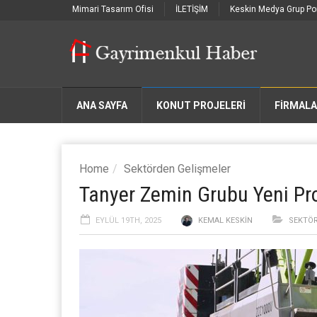
Mimari Tasarım Ofisi
İLETİŞİM
Keskin Medya Grup Por
ANA SAYFA
KONUT PROJELERİ
FIRMAL
Home
Sektörden Gelişmeler
Tanyer Zemin Grubu Yeni Pro
EYLÜL 19TH, 2025
KEMAL KESKIN
SEKTÖR