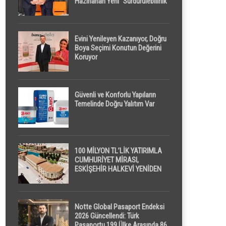
Hazırlanan Yeni “Sürdürülebilirlik”
Tanımı TDK Genel Türkçe
Sözlük’e Girdi
Evini Yenileyen Kazanıyor, Doğru
Boya Seçimi Konutun Değerini
Koruyor
Güvenli ve Konforlu Yapıların
Temelinde Doğru Yalıtım Var
100 MİLYON TL’LİK YATIRIMLA
CUMHURİYET MİRASI,
ESKİŞEHİR HALKEVİ YENİDEN
HAYAT BULUYOR
Notte Global Pasaport Endeksi
2026 Güncellendi: Türk
Pasaportu 199 Ülke Arasında 86.