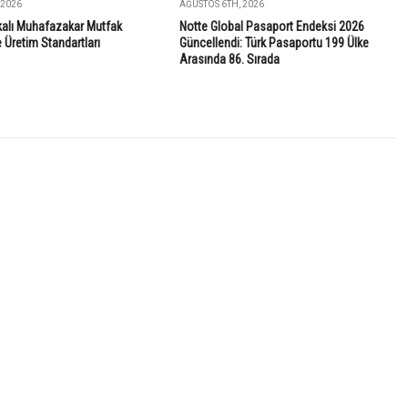
 2026
AĞUSTOS 6TH, 2026
ikalı Muhafazakar Mutfak
Notte Global Pasaport Endeksi 2026
Üretim Standartları
Güncellendi: Türk Pasaportu 199 Ülke
Arasında 86. Sırada