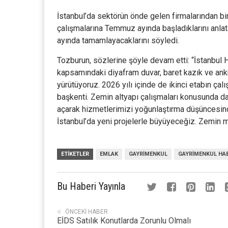
İstanbul’da sektörün önde gelen firmalarından bi
çalışmalarına Temmuz ayında başladıklarını anla
ayında tamamlayacaklarını söyledi.
Tozburun, sözlerine şöyle devam etti: “İstanbul 
kapsamındaki diyafram duvar, baret kazık ve ankra
yürütüyoruz. 2026 yılı içinde de ikinci etabın ça
başkenti. Zemin altyapı çalışmaları konusunda da
açarak hizmetlerimizi yoğunlaştırma düşüncesind
İstanbul’da yeni projelerle büyüyeceğiz. Zemin m
ETIKETLER
EMLAK
GAYRIMENKUL
GAYRIMENKUL HA
Bu Haberi Yayınla
ÖNCEKI HABER
EİDS Satılık Konutlarda Zorunlu Olmalı