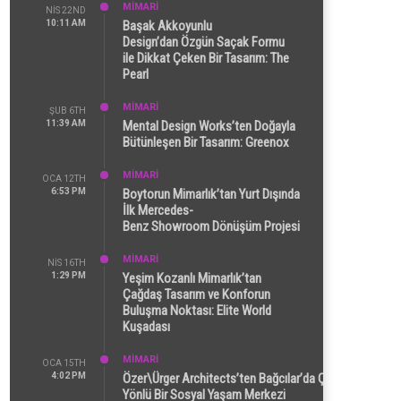
MİMARİ
NIS 22ND
10:11 AM
Başak Akkoyunlu
Design’dan Özgün Saçak Formu
ile Dikkat Çeken Bir Tasarım: The
Pearl
MİMARİ
ŞUB 6TH
11:39 AM
Mental Design Works’ten Doğayla
Bütünleşen Bir Tasarım: Greenox
MİMARİ
OCA 12TH
6:53 PM
Boytorun Mimarlık’tan Yurt Dışında
İlk Mercedes-
Benz Showroom Dönüşüm Projesi
MİMARİ
NIS 16TH
1:29 PM
Yeşim Kozanlı Mimarlık’tan
Çağdaş Tasarım ve Konforun
Buluşma Noktası: Elite World
Kuşadası
MİMARİ
OCA 15TH
4:02 PM
Özer\Ürger Architects’ten Bağcılar’da Çok
Yönlü Bir Sosyal Yaşam Merkezi