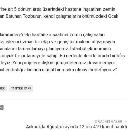
rine ait 5 dönüm arsa üzerindeki hastane inşaatının zemin
tan Batuhan Tozburun, kendi çalışmalarını önümüzdeki Ocak
Haramidere’deki hastane inşaatının zemin çalışmaları
j işlerini uzman bir ekip ve geniş bir makine altyapısıyla
lışmalarını tamamlamayı planlıyoruz. İstanbul ekonominin
 büyük bir potansiyele sahip. Bu nedenle ileride orada bir ofis
eyiz. Yeni projelere ilişkin görüşmelerimiz devam ediyor.
ühendisliği alanında ulusal bir marka olmayı hedefliyoruz”
BER
TANYER YAPI
SIRADAKI HABER
Ankara'da Ağustos ayında 12 bin 419 konut satıldı