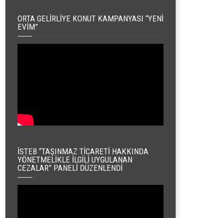
ORTA GELIRLIYE KONUT KAMPANYASI “YENI
EVIM”
İSTEB “TAŞINMAZ TICARETI HAKKINDA
YÖNETMELIKLE İLGILI UYGULANAN
CEZALAR” PANELI DÜZENLENDI