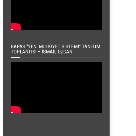
GAPAS “YENI MÜLKIYET SISTEMI” TANITIM
TOPLANTISI – İSMAIL ÖZCAN