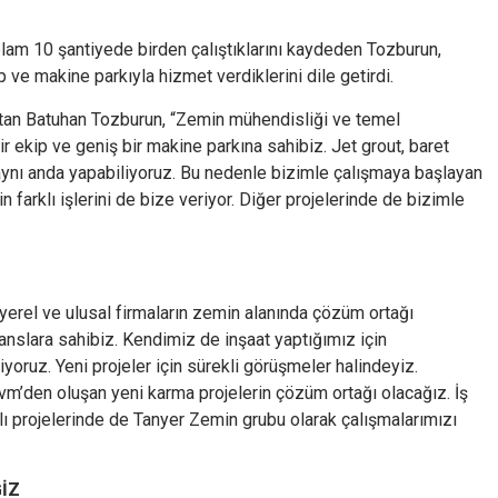
plam 10 şantiyede birden çalıştıklarını kaydeden Tozburun,
ve makine parkıyla hizmet verdiklerini dile getirdi.
latan Batuhan Tozburun, “Zemin mühendisliği ve temel
ir ekip ve geniş bir makine parkına sahibiz. Jet grout, baret
 aynı anda yapabiliyoruz. Bu nedenle bizimle çalışmaya başlayan
in farklı işlerini de bize veriyor. Diğer projelerinde de bizimle
yerel ve ulusal firmaların zemin alanında çözüm ortağı
anslara sahibiz. Kendimiz de inşaat yaptığımız için
liyoruz. Yeni projeler için sürekli görüşmeler halindeyiz.
Avm’den oluşan yeni karma projelerin çözüm ortağı olacağız. İş
lı projelerinde de Tanyer Zemin grubu olarak çalışmalarımızı
İZ