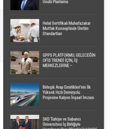
Usulü Planlama
Helal Sertifikalı Muhafazakar
Mutfak Konseptinde Üretim
Standartları
GPPS PLATFORMU; GELECEĞİN
OFİS TRENDİ İÇİN, İŞ
MERKEZLERİNE –
GELİŞTİRİCİLERE ” POD /
KAPSÜL ” UYKU KABİNİ
ÖNERİYOR
Birleşik Arap Emirlikleri’nin İlk
Yüksek Hızlı Demiryolu
Projesine Kalyon İnşaat İmzası
SKD Türkiye ve Sabancı
Üniversitesi İş Birliğiyle