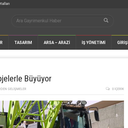
talları
AR
TASARIM
ARSA – ARAZİ
İŞ YÖNETİMİ
GİRİŞ
jelerle Büyüyor
DEN GELIŞMELER
0 İÇERIK