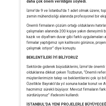
daha çok önem verildiğini söyledi.
İzmir’de 9 ve İstanbul’da 1 adet olmak üzere; to
zemin mühendisliği alanında profesyonel bir ekip 
Önemli firmaların çözüm ortağı olduklarını hatır
çalışmaları alanında 200 kişiye yakın deneyimli b
kazık ve diyafram duvar gibi farklı uygulamaları
firmalar yaptığımız işin kalitesini görünce, projen
çalışmak istiyor” diye konuştu.
BEKLENTİLERİ İYİ BİLİYORUZ
Sektörde giderek büyüdüklerini, İzmir’de önemli 
olduklarına dikkat çeken Tozburun, “Önemli refer
müşterilerimizin talep ve beklentilerini çok iyi bi
Özellikle Bayraklı’da yıl sonuna kadar konut ve 
hacmimiz sürekli büyüyor. Mevcut firmaların fark
sürdürüyoruz” ifadesini kullandı.
İSTANBUL’DA YENİ PROJELERLE BÜYÜYECEĞ