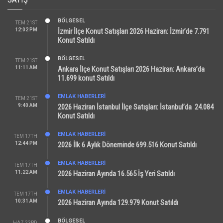
BÖLGESEL
TEM 21ST
12:02 PM
İzmir İlçe Konut Satışları 2026 Haziran: İzmir’de 7.791
Konut Satıldı
BÖLGESEL
TEM 21ST
11:11 AM
Ankara İlçe Konut Satışları 2026 Haziran: Ankara’da
11.699 konut Satıldı
EMLAK HABERLERI
TEM 21ST
9:40 AM
2026 Haziran İstanbul İlçe Satışları: İstanbul’da 24.084
Konut Satıldı
EMLAK HABERLERI
TEM 17TH
12:44 PM
2026 İlk 6 Aylık Döneminde 699.516 Konut Satıldı
EMLAK HABERLERI
TEM 17TH
11:22 AM
2026 Haziran Ayında 16.565 İş Yeri Satıldı
EMLAK HABERLERI
TEM 17TH
10:31 AM
2026 Haziran Ayında 129.979 Konut Satıldı
BÖLGESEL
HAZ 23RD