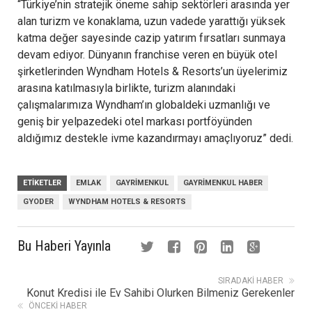
“Türkiye’nin stratejik öneme sahip sektörleri arasında yer
alan turizm ve konaklama, uzun vadede yarattığı yüksek
katma değer sayesinde cazip yatırım fırsatları sunmaya
devam ediyor. Dünyanın franchise veren en büyük otel
şirketlerinden Wyndham Hotels & Resorts’un üyelerimiz
arasına katılmasıyla birlikte, turizm alanındaki
çalışmalarımıza Wyndham’ın globaldeki uzmanlığı ve
geniş bir yelpazedeki otel markası portföyünden
aldığımız destekle ivme kazandırmayı amaçlıyoruz” dedi.
ETIKETLER
EMLAK
GAYRIMENKUL
GAYRIMENKUL HABER
GYODER
WYNDHAM HOTELS & RESORTS
Bu Haberi Yayınla
SIRADAKI HABER
Konut Kredisi ile Ev Sahibi Olurken Bilmeniz Gerekenler
ÖNCEKI HABER