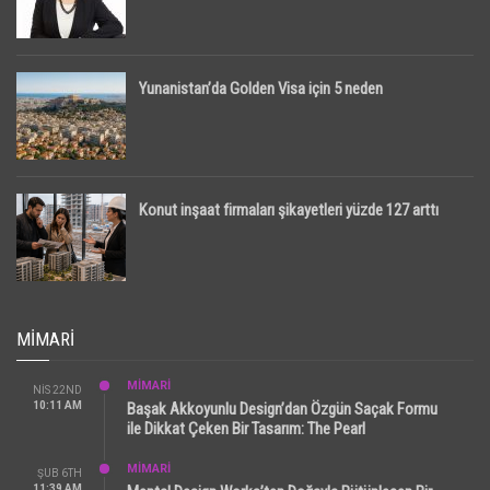
Yunanistan’da Golden Visa için 5 neden
Konut inşaat firmaları şikayetleri yüzde 127 arttı
MIMARI
MİMARİ
NIS 22ND
10:11 AM
Başak Akkoyunlu Design’dan Özgün Saçak Formu
ile Dikkat Çeken Bir Tasarım: The Pearl
MİMARİ
ŞUB 6TH
11:39 AM