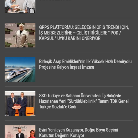
GPPS PLATFORMU; GELECEĞİN OFİS TRENDİ İÇİN,
İŞ MERKEZLERİNE – GELİŞTİRİCİLERE ” POD /
KAPSÜL ” UYKU KABİNİ ÖNERİYOR
Birleşik Arap Emirlikleri’nin İlk Yüksek Hızlı Demiryolu
Projesine Kalyon İnşaat İmzası
SKD Türkiye ve Sabancı Üniversitesi İş Birliğiyle
Hazırlanan Yeni “Sürdürülebilirlik” Tanımı TDK Genel
Türkçe Sözlük’e Girdi
Evini Yenileyen Kazanıyor, Doğru Boya Seçimi
Konutun Değerini Koruyor