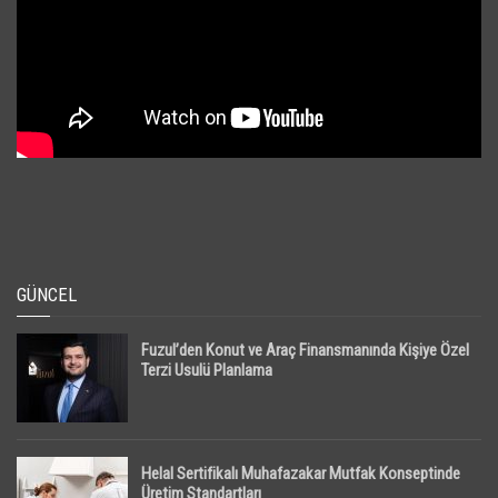
GÜNCEL
Fuzul’den Konut ve Araç Finansmanında Kişiye Özel
Terzi Usulü Planlama
Helal Sertifikalı Muhafazakar Mutfak Konseptinde
Üretim Standartları