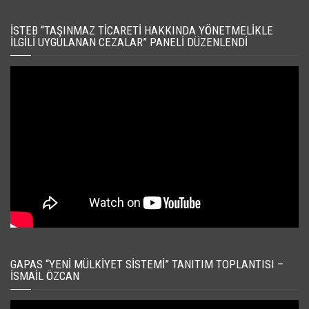
İSTEB “TAŞINMAZ TICARETI HAKKINDA YÖNETMELIKLE
İLGILI UYGULANAN CEZALAR” PANELI DÜZENLENDI
GAPAS “YENI MÜLKIYET SISTEMI” TANITIM TOPLANTISI –
İSMAIL ÖZCAN