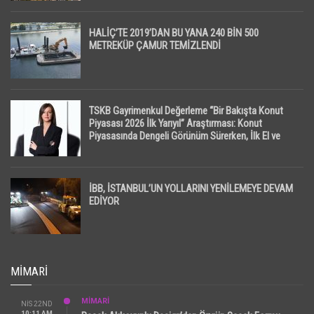
HALİÇ’TE 2019’DAN BU YANA 240 BİN 500
METREKÜP ÇAMUR TEMİZLENDİ
TSKB Gayrimenkul Değerleme “Bir Bakışta Konut
Piyasası 2026 İlk Yarıyıl” Araştırması: Konut
Piyasasında Dengeli Görünüm Sürerken, İlk El ve
İpotekli Satışlarda Sınırlı Toparlanma Dikkat Çekti
İBB, İSTANBUL’UN YOLLARINI YENİLEMEYE DEVAM
EDİYOR
MIMARI
MİMARİ
NIS 22ND
10:11 AM