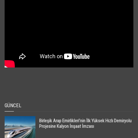
GÜNCEL
Birleşik Arap Emirlikleri’nin İlk Yüksek Hızlı Demiryolu
Projesine Kalyon İnşaat İmzası