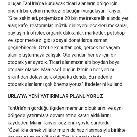
oluşan TanUrla’da kurulacak ticari alanların bölge için
önemli bir çekim merkezi olacağını vurgulayan Tanyer,
“Site sakinleri, projemizde 20 bin metrekarelik alanda yer
alan; kafe, restoranlar, müzik dinleyebilecekleri mekanlar,
paylaşımlı ofisler, organik dükkanlar, marketler, petshop
ve spor merkezi gibi sosyal donatılarda zaman
geçirebilecek. Özetle konuttan çok, gerçek bir yaşam
alanı oluşturmaya çalıştık. Öte yandan her ev için bir
otopark yer ayırdık. Ticari alanımızın altı boydan boya
otopark olacak. Maalesef bugün İzmir’in her yeri bu
sıkıntıdan dolayı açık otoparka döndü. Bu nedenle
otopark alanlarını çok önemsiyoruz” ifadelerini kullandı.
URLA’YA YENİ YATIRIMLAR PLANLIYORUZ
TanUrla’nın gördüğü ilgiden memnun olduklarını ve aynı
bölgede yatırımlara devam etme kararı aldıklarını
kaydeden Münir Tanyer sözlerini şöyle sürdürdü:
“Özellikle örnek villalarımızın da hazırlanmasıyla birlikte