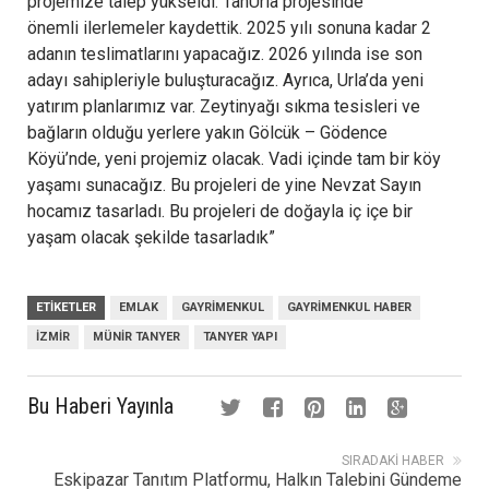
projemize talep yükseldi. TanUrla projesinde
önemli ilerlemeler kaydettik. 2025 yılı sonuna kadar 2
adanın teslimatlarını yapacağız. 2026 yılında ise son
adayı sahipleriyle buluşturacağız. Ayrıca, Urla’da yeni
yatırım planlarımız var. Zeytinyağı sıkma tesisleri ve
bağların olduğu yerlere yakın Gölcük – Gödence
Köyü’nde, yeni projemiz olacak. Vadi içinde tam bir köy
yaşamı sunacağız. Bu projeleri de yine Nevzat Sayın
hocamız tasarladı. Bu projeleri de doğayla iç içe bir
yaşam olacak şekilde tasarladık”
ETIKETLER
EMLAK
GAYRIMENKUL
GAYRIMENKUL HABER
İZMIR
MÜNIR TANYER
TANYER YAPI
Bu Haberi Yayınla
SIRADAKI HABER
Eskipazar Tanıtım Platformu, Halkın Talebini Gündeme