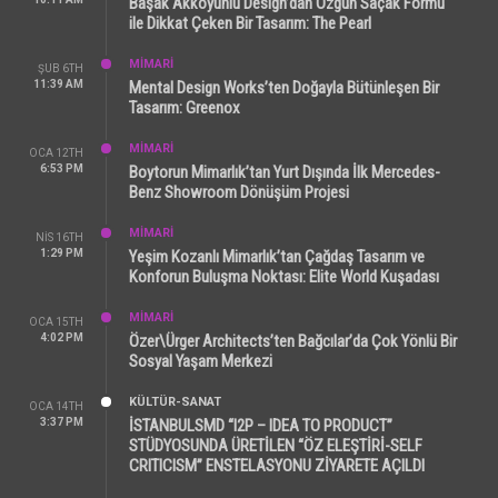
Başak Akkoyunlu Design’dan Özgün Saçak Formu
ile Dikkat Çeken Bir Tasarım: The Pearl
MİMARİ
ŞUB 6TH
11:39 AM
Mental Design Works’ten Doğayla Bütünleşen Bir
Tasarım: Greenox
MİMARİ
OCA 12TH
6:53 PM
Boytorun Mimarlık’tan Yurt Dışında İlk Mercedes-
Benz Showroom Dönüşüm Projesi
MİMARİ
NIS 16TH
1:29 PM
Yeşim Kozanlı Mimarlık’tan Çağdaş Tasarım ve
Konforun Buluşma Noktası: Elite World Kuşadası
MİMARİ
OCA 15TH
4:02 PM
Özer\Ürger Architects’ten Bağcılar’da Çok Yönlü Bir
Sosyal Yaşam Merkezi
KÜLTÜR-SANAT
OCA 14TH
3:37 PM
İSTANBULSMD “I2P – IDEA TO PRODUCT”
STÜDYOSUNDA ÜRETİLEN “ÖZ ELEŞTİRİ-SELF
CRITICISM” ENSTELASYONU ZİYARETE AÇILDI