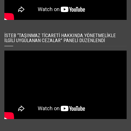
İSTEB “TAŞINMAZ TICARETI HAKKINDA YÖNETMELIKLE
İLGILI UYGULANAN CEZALAR” PANELI DÜZENLENDI