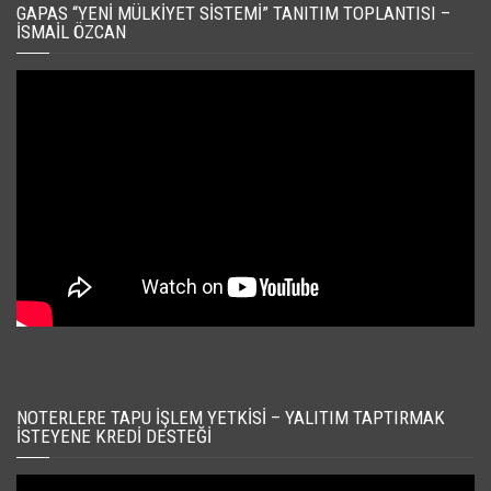
GAPAS “YENI MÜLKIYET SISTEMI” TANITIM TOPLANTISI –
İSMAIL ÖZCAN
NOTERLERE TAPU İŞLEM YETKISI – YALITIM TAPTIRMAK
İSTEYENE KREDI DESTEĞI