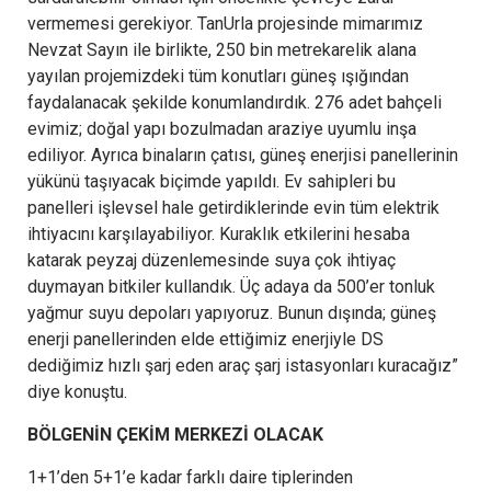
vermemesi gerekiyor. TanUrla projesinde mimarımız
Nevzat Sayın ile birlikte, 250 bin metrekarelik alana
yayılan projemizdeki tüm konutları güneş ışığından
faydalanacak şekilde konumlandırdık. 276 adet bahçeli
evimiz; doğal yapı bozulmadan araziye uyumlu inşa
ediliyor. Ayrıca binaların çatısı, güneş enerjisi panellerinin
yükünü taşıyacak biçimde yapıldı. Ev sahipleri bu
panelleri işlevsel hale getirdiklerinde evin tüm elektrik
ihtiyacını karşılayabiliyor. Kuraklık etkilerini hesaba
katarak peyzaj düzenlemesinde suya çok ihtiyaç
duymayan bitkiler kullandık. Üç adaya da 500’er tonluk
yağmur suyu depoları yapıyoruz. Bunun dışında; güneş
enerji panellerinden elde ettiğimiz enerjiyle DS
dediğimiz hızlı şarj eden araç şarj istasyonları kuracağız”
diye konuştu.
BÖLGENİN ÇEKİM MERKEZİ OLACAK
1+1’den 5+1’e kadar farklı daire tiplerinden