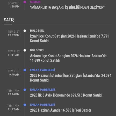
MİMARİ
OCA 9TH
1:38 PM
“MİMARLIKTA BAŞARI, İŞ BİRLİĞİNDEN GEÇİYOR”
SATIŞ
BÖLGESEL
TEM 21ST
12:02 PM
İzmir İlçe Konut Satışları 2026 Haziran: İzmir’de 7.791
Konut Satıldı
BÖLGESEL
TEM 21ST
11:11 AM
Ankara İlçe Konut Satışları 2026 Haziran: Ankara’da
11.699 konut Satıldı
EMLAK HABERLERI
TEM 21ST
9:40 AM
2026 Haziran İstanbul İlçe Satışları: İstanbul’da 24.084
Konut Satıldı
EMLAK HABERLERI
TEM 17TH
12:44 PM
2026 İlk 6 Aylık Döneminde 699.516 Konut Satıldı
EMLAK HABERLERI
TEM 17TH
11:22 AM
2026 Haziran Ayında 16.565 İş Yeri Satıldı