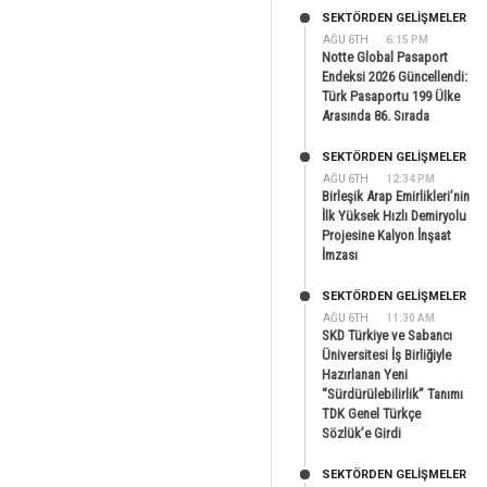
SEKTÖRDEN GELIŞMELER
AĞU 6TH
6:15 PM
Notte Global Pasaport
Endeksi 2026 Güncellendi:
Türk Pasaportu 199 Ülke
Arasında 86. Sırada
SEKTÖRDEN GELIŞMELER
AĞU 6TH
12:34 PM
Birleşik Arap Emirlikleri’nin
İlk Yüksek Hızlı Demiryolu
Projesine Kalyon İnşaat
İmzası
SEKTÖRDEN GELIŞMELER
AĞU 6TH
11:30 AM
SKD Türkiye ve Sabancı
Üniversitesi İş Birliğiyle
Hazırlanan Yeni
“Sürdürülebilirlik” Tanımı
TDK Genel Türkçe
Sözlük’e Girdi
SEKTÖRDEN GELIŞMELER