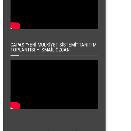
GAPAS “YENI MÜLKIYET SISTEMI” TANITIM
TOPLANTISI – İSMAIL ÖZCAN