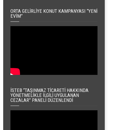
ORTA GELIRLIYE KONUT KAMPANYASI “YENI
EVIM”
İSTEB “TAŞINMAZ TICARETI HAKKINDA
YÖNETMELIKLE İLGILI UYGULANAN
CEZALAR” PANELI DÜZENLENDI