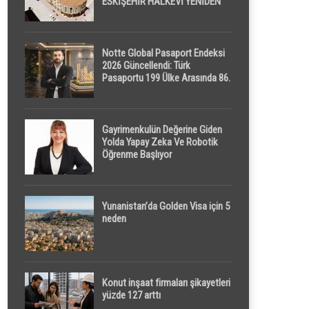
ESKİŞEHİR HALKEVİ YENİDEN
HAYAT BULUYOR
Notte Global Pasaport Endeksi
2026 Güncellendi: Türk
Pasaportu 199 Ülke Arasında 86.
Sırada
Gayrimenkulün Değerine Giden
Yolda Yapay Zeka Ve Robotik
Öğrenme Başlıyor
Yunanistan’da Golden Visa için 5
neden
Konut inşaat firmaları şikayetleri
yüzde 127 arttı