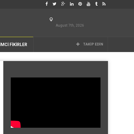
August 7th, 2026
İMCİ FİKİRLER
TAKIP EDIN