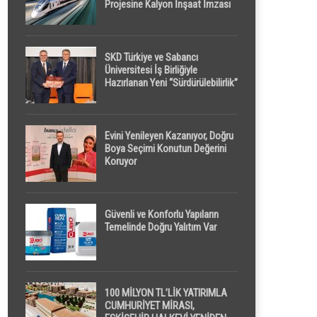
Projesine Kalyon İnşaat İmzası
SKD Türkiye ve Sabancı
Üniversitesi İş Birliğiyle
Hazırlanan Yeni “Sürdürülebilirlik”
Tanımı TDK Genel Türkçe
Sözlük’e Girdi
Evini Yenileyen Kazanıyor, Doğru
Boya Seçimi Konutun Değerini
Koruyor
Güvenli ve Konforlu Yapıların
Temelinde Doğru Yalıtım Var
100 MİLYON TL’LİK YATIRIMLA
CUMHURİYET MİRASI,