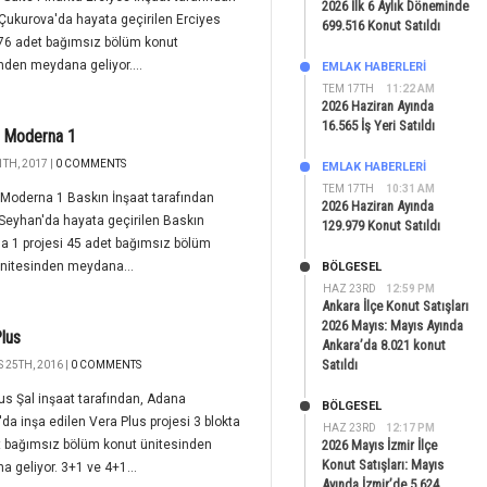
2026 İlk 6 Aylık Döneminde
ukurova'da hayata geçirilen Erciyes
699.516 Konut Satıldı
76 adet bağımsız bölüm konut
nden meydana geliyor....
EMLAK HABERLERI
TEM 17TH
11:22 AM
2026 Haziran Ayında
16.565 İş Yeri Satıldı
n Moderna 1
TH, 2017 |
0 COMMENTS
EMLAK HABERLERI
TEM 17TH
10:31 AM
Moderna 1 Baskın İnşaat tarafından
2026 Haziran Ayında
Seyhan'da hayata geçirilen Baskın
129.979 Konut Satıldı
a 1 projesi 45 adet bağımsız bölüm
nitesinden meydana...
BÖLGESEL
HAZ 23RD
12:59 PM
Ankara İlçe Konut Satışları
2026 Mayıs: Mayıs Ayında
lus
Ankara’da 8.021 konut
Satıldı
 25TH, 2016 |
0 COMMENTS
us Şal inşaat tarafından, Adana
BÖLGESEL
da inşa edilen Vera Plus projesi 3 blokta
HAZ 23RD
12:17 PM
t bağımsız bölüm konut ünitesinden
2026 Mayıs İzmir İlçe
Konut Satışları: Mayıs
 geliyor. 3+1 ve 4+1...
Ayında İzmir’de 5.624