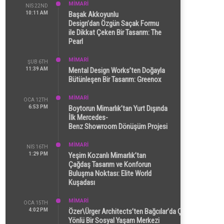
MİMARİ
NIS 22ND
10:11 AM
Başak Akkoyunlu
Design’dan Özgün Saçak Formu
ile Dikkat Çeken Bir Tasarım: The
Pearl
MİMARİ
ŞUB 6TH
11:39 AM
Mental Design Works’ten Doğayla
Bütünleşen Bir Tasarım: Greenox
MİMARİ
OCA 12TH
6:53 PM
Boytorun Mimarlık’tan Yurt Dışında
İlk Mercedes-
Benz Showroom Dönüşüm Projesi
MİMARİ
NIS 16TH
1:29 PM
Yeşim Kozanlı Mimarlık’tan
Çağdaş Tasarım ve Konforun
Buluşma Noktası: Elite World
Kuşadası
MİMARİ
OCA 15TH
4:02 PM
Özer\Ürger Architects’ten Bağcılar’da Çok
Yönlü Bir Sosyal Yaşam Merkezi