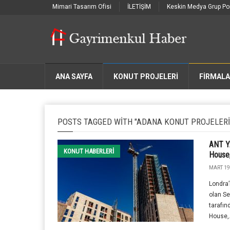
Mimari Tasarım Ofisi
İLETİŞİM
Keskin Medya Grup Por
ANA SAYFA
KONUT PROJELERİ
FIRMAL
POSTS TAGGED WITH "ADANA KONUT PROJELERI
ANT YA
KONUT HABERLERI
House,
MART 19
Londra’
olan Se
tarafın
House,.