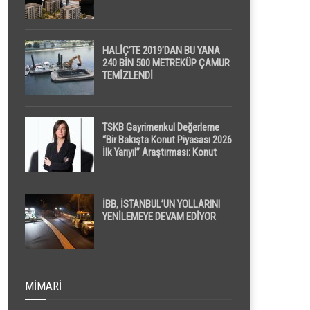
HALİÇ’TE 2019’DAN BU YANA
240 BİN 500 METREKÜP ÇAMUR
TEMİZLENDİ
TSKB Gayrimenkul Değerleme
“Bir Bakışta Konut Piyasası 2026
İlk Yarıyıl” Araştırması: Konut
Piyasasında Dengeli Görünüm
Sürerken, İlk El ve İpotekli
Satışlarda Sınırlı Toparlanma
Dikkat Çekti
İBB, İSTANBUL’UN YOLLARINI
YENİLEMEYE DEVAM EDİYOR
MIMARI