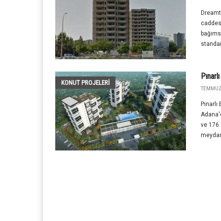
Dreamt
caddesi
bağıms
standart
Pınarl
KONUT PROJELERI
TEMMUZ 
Pınarlı
Adana'd
ve 176
meydana