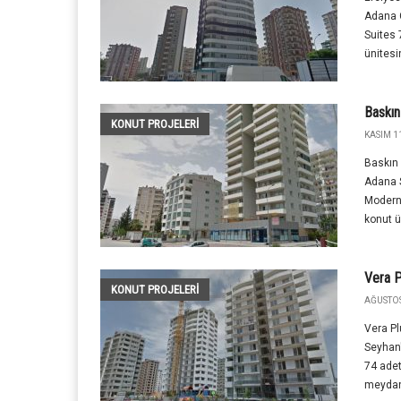
Adana Ç
Suites 
ünitesi
Baskı
KONUT PROJELERI
KASIM 11
Baskın 
Adana 
Modern
konut ü
Vera P
KONUT PROJELERI
AĞUSTOS
Vera Pl
Seyhan'
74 ade
meydana