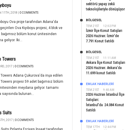
sektörü yapay zekâ
yıboyu
teknolojileriyle dönüşüyor
 11TH, 2018 |
0 COMMENTS
BÖLGESEL
ıboyu Ova proje tarafından Adana'da
TEM 21ST
12:02 PM
geçirilen Ova Kıyıboyu projesi, 4 blok ve
İzmir İlçe Konut Satışları
t bağımsız bölüm konut ünitesinden
2026 Haziran: İzmir’de
 geliyor. İki...
7.791 Konut Satıldı
BÖLGESEL
n Towers
TEM 21ST
11:11 AM
Ankara İlçe Konut Satışları
RD, 2017 |
0 COMMENTS
2026 Haziran: Ankara’da
11.699 konut Satıldı
 Towers Adana Çukurova'da inşa edilen
 Towers projesi 59 adet bağımsız bölüm
EMLAK HABERLERI
ünitesinden meydana geliyor. tamamı
TEM 21ST
9:40 AM
 sayısında bulunan...
2026 Haziran İstanbul İlçe
Satışları:
İstanbul’da 24.084 Konut
Satıldı
s Suits
TH, 2017 |
0 COMMENTS
EMLAK HABERLERI
TEM 17TH
12:44 PM
 Suits Pırlanta Erciyes İnşaat tarafından