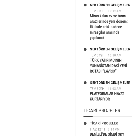
SEKTÖRDEN GELIŞMELER
TEM 31ST
10:12 AM
Miras kalan ev ve tarım
arazilerinde yeni dönem:
İlk ihale artık sadece
mirasçılar arasında
yapılacak
SEKTÖRDEN GELIŞMELER
TEM 31ST
10:10 AM
TÜRK YATIRIMCININ
YUNANİSTAN’DAKİ YENİ
ROTASI “LAVRIO”
SEKTÖRDEN GELIŞMELER
TEM 30TH
11:03 AM
PLATFORMLAR HAYAT
KURTARIYOR
TICARI PROJELER
TİCARİ PROJELER
HAZ 12TH
5:14 PM
DENİZLİ’DE ŞİMDİ SKY