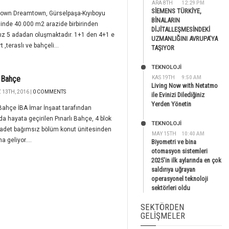
ARA 8TH
12:29 PM
SİEMENS TÜRKİYE,
own Dreamtown, Gürselpaşa-Kıyıboyu
BİNALARIN
nde 40.000 m2 arazide birbirinden
DİJİTALLEŞMESİNDEKİ
ız 5 adadan oluşmaktadır. 1+1 den 4+1 e
UZMANLIĞINI AVRUPA’YA
 ,teraslı ve bahçeli...
TAŞIYOR
TEKNOLOJİ
ı Bahçe
KAS 19TH
9:50 AM
Living Now with Netatmo
13TH, 2016 |
0 COMMENTS
ile Evinizi Dilediğiniz
Yerden Yönetin
 Bahçe İBA İmar İnşaat tarafından
a hayata geçirilen Pınarlı Bahçe, 4 blok
TEKNOLOJİ
 adet bağımsız bölüm konut ünitesinden
MAY 15TH
10:40 AM
 geliyor....
Biyometri ve bina
otomasyon sistemleri
2025’in ilk aylarında en çok
saldırıya uğrayan
operasyonel teknoloji
sektörleri oldu
SEKTÖRDEN
GELIŞMELER