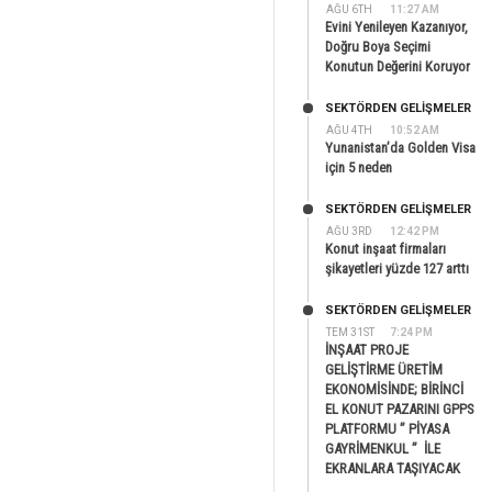
AĞU 6TH
11:27 AM
Evini Yenileyen Kazanıyor,
Doğru Boya Seçimi
Konutun Değerini Koruyor
SEKTÖRDEN GELIŞMELER
AĞU 4TH
10:52 AM
Yunanistan’da Golden Visa
için 5 neden
SEKTÖRDEN GELIŞMELER
AĞU 3RD
12:42 PM
Konut inşaat firmaları
şikayetleri yüzde 127 arttı
SEKTÖRDEN GELIŞMELER
TEM 31ST
7:24 PM
İNŞAAT PROJE
GELİŞTİRME ÜRETİM
EKONOMİSİNDE; BİRİNCİ
EL KONUT PAZARINI GPPS
PLATFORMU ” PİYASA
GAYRİMENKUL ” İLE
EKRANLARA TAŞIYACAK