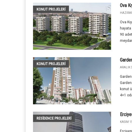
Ova Kı
KONUT PROJELERI
HAZIRAN
Ova Kıy
hayata 
90 ade
meydana
Garde
KONUT PROJELERI
ARALIK 3
Garden
Garden
konut 
4+1 oda
Erciye
RESIDENCE PROJELERI
KASIM 15
Erciyes