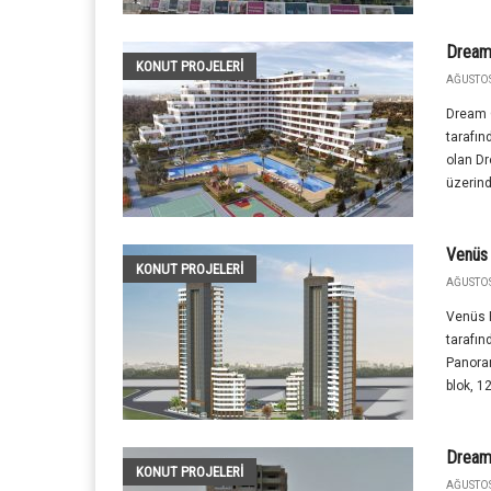
Dream
KONUT PROJELERI
AĞUSTOS
Dream G
tarafın
olan D
üzerind
Venüs
KONUT PROJELERI
AĞUSTOS
Venüs P
tarafın
Panoram
blok, 1
Dream
KONUT PROJELERI
AĞUSTOS