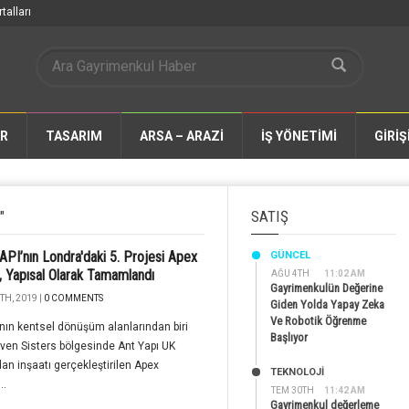
talları
AR
TASARIM
ARSA – ARAZİ
İŞ YÖNETİMİ
GİRİŞ
"
SATIŞ
PI’nın Londra'daki 5. Projesi Apex
GÜNCEL
 Yapısal Olarak Tamamlandı
AĞU 4TH
11:02 AM
Gayrimenkulün Değerine
TH, 2019 |
0 COMMENTS
Giden Yolda Yapay Zeka
Ve Robotik Öğrenme
nın kentsel dönüşüm alanlarından biri
Başlıyor
ven Sisters bölgesinde Ant Yapı UK
dan inşaatı gerçekleştirilen Apex
TEKNOLOJİ
..
TEM 30TH
11:42 AM
Gayrimenkul değerleme