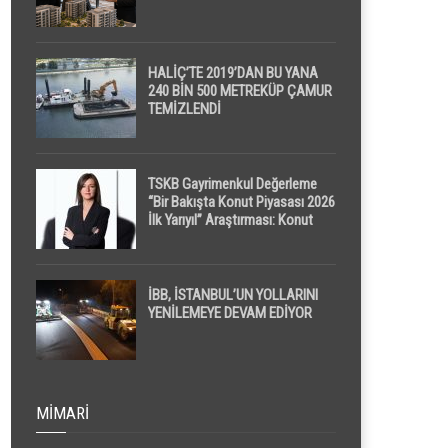
HALİÇ’TE 2019’DAN BU YANA
240 BİN 500 METREKÜP ÇAMUR
TEMİZLENDİ
TSKB Gayrimenkul Değerleme
“Bir Bakışta Konut Piyasası 2026
İlk Yarıyıl” Araştırması: Konut
Piyasasında Dengeli Görünüm
Sürerken, İlk El ve İpotekli
Satışlarda Sınırlı Toparlanma
Dikkat Çekti
İBB, İSTANBUL’UN YOLLARINI
YENİLEMEYE DEVAM EDİYOR
MIMARI