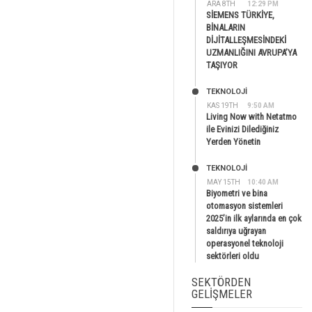
ARA 8TH
12:29 PM
SİEMENS TÜRKİYE,
BİNALARIN
DİJİTALLEŞMESİNDEKİ
UZMANLIĞINI AVRUPA’YA
TAŞIYOR
TEKNOLOJİ
KAS 19TH
9:50 AM
Living Now with Netatmo
ile Evinizi Dilediğiniz
Yerden Yönetin
TEKNOLOJİ
MAY 15TH
10:40 AM
Biyometri ve bina
otomasyon sistemleri
2025’in ilk aylarında en çok
saldırıya uğrayan
operasyonel teknoloji
sektörleri oldu
SEKTÖRDEN
GELIŞMELER