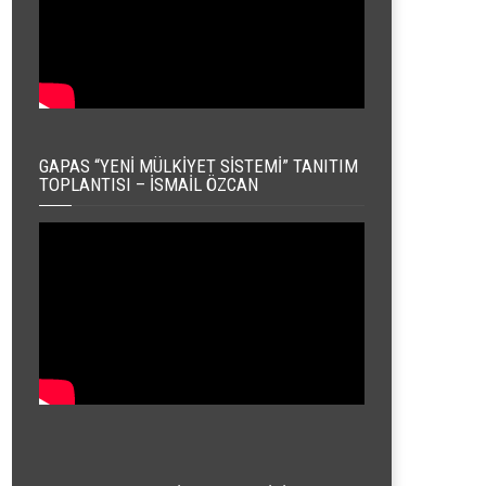
GAPAS “YENI MÜLKIYET SISTEMI” TANITIM
TOPLANTISI – İSMAIL ÖZCAN