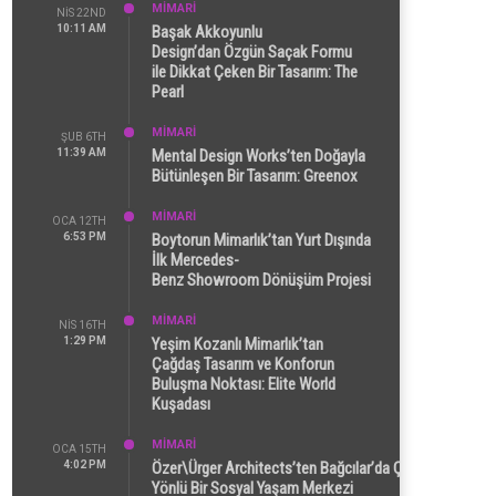
MİMARİ
NIS 22ND
10:11 AM
Başak Akkoyunlu
Design’dan Özgün Saçak Formu
ile Dikkat Çeken Bir Tasarım: The
Pearl
MİMARİ
ŞUB 6TH
11:39 AM
Mental Design Works’ten Doğayla
Bütünleşen Bir Tasarım: Greenox
MİMARİ
OCA 12TH
6:53 PM
Boytorun Mimarlık’tan Yurt Dışında
İlk Mercedes-
Benz Showroom Dönüşüm Projesi
MİMARİ
NIS 16TH
1:29 PM
Yeşim Kozanlı Mimarlık’tan
Çağdaş Tasarım ve Konforun
Buluşma Noktası: Elite World
Kuşadası
MİMARİ
OCA 15TH
4:02 PM
Özer\Ürger Architects’ten Bağcılar’da Çok
Yönlü Bir Sosyal Yaşam Merkezi