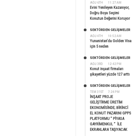
AĞU 6TH
11:27 AM
Evini Yenileyen Kazanıyor,
Doğru Boya Seçimi
Konutun Değerini Koruyor
SEKTÖRDEN GELIŞMELER
AĞU 4TH
10:52 AM
Yunanistan’da Golden Visa
için 5 neden
SEKTÖRDEN GELIŞMELER
AĞU 3RD
12:42 PM
Konut inşaat firmaları
şikayetleri yüzde 127 arttı
SEKTÖRDEN GELIŞMELER
TEM 31ST
7:24 PM
İNŞAAT PROJE
GELİŞTİRME ÜRETİM
EKONOMİSİNDE; BİRİNCİ
EL KONUT PAZARINI GPPS
PLATFORMU ” PİYASA
GAYRİMENKUL ” İLE
EKRANLARA TAŞIYACAK