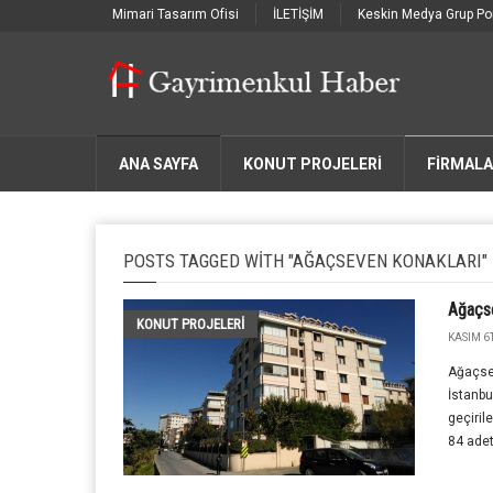
Mimari Tasarım Ofisi
İLETİŞİM
Keskin Medya Grup Por
ANA SAYFA
KONUT PROJELERİ
FIRMAL
POSTS TAGGED WITH "AĞAÇSEVEN KONAKLARI"
Ağaçse
KONUT PROJELERI
KASIM 6T
Ağaçsev
İstanbu
geçiril
84 adet