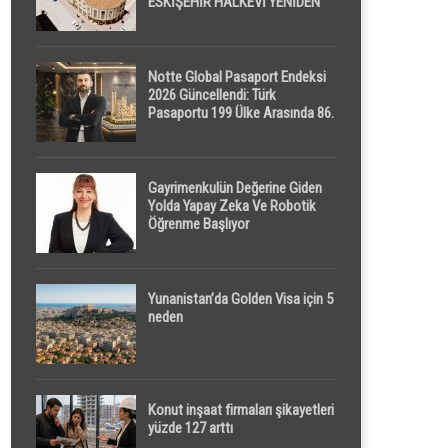
ESKİŞEHİR HALKEVİ YENİDEN
HAYAT BULUYOR
Notte Global Pasaport Endeksi
2026 Güncellendi: Türk
Pasaportu 199 Ülke Arasında 86.
Sırada
Gayrimenkulün Değerine Giden
Yolda Yapay Zeka Ve Robotik
Öğrenme Başlıyor
Yunanistan’da Golden Visa için 5
neden
Konut inşaat firmaları şikayetleri
yüzde 127 arttı