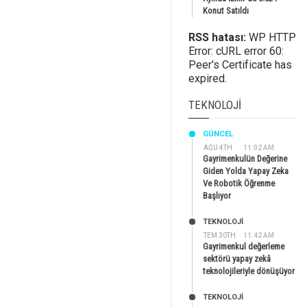
Konut Satıldı
RSS hatası:
WP HTTP
Error: cURL error 60:
Peer's Certificate has
expired.
TEKNOLOJI
GÜNCEL
AĞU 4TH
11:02 AM
Gayrimenkulün Değerine
Giden Yolda Yapay Zeka
Ve Robotik Öğrenme
Başlıyor
TEKNOLOJİ
TEM 30TH
11:42 AM
Gayrimenkul değerleme
sektörü yapay zekâ
teknolojileriyle dönüşüyor
TEKNOLOJİ