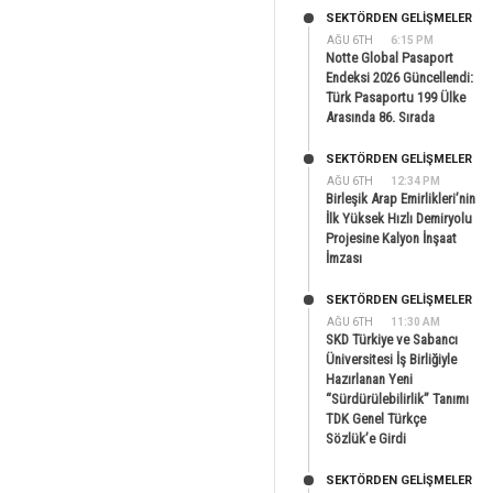
SEKTÖRDEN GELIŞMELER
AĞU 6TH
6:15 PM
Notte Global Pasaport
Endeksi 2026 Güncellendi:
Türk Pasaportu 199 Ülke
Arasında 86. Sırada
SEKTÖRDEN GELIŞMELER
AĞU 6TH
12:34 PM
Birleşik Arap Emirlikleri’nin
İlk Yüksek Hızlı Demiryolu
Projesine Kalyon İnşaat
İmzası
SEKTÖRDEN GELIŞMELER
AĞU 6TH
11:30 AM
SKD Türkiye ve Sabancı
Üniversitesi İş Birliğiyle
Hazırlanan Yeni
“Sürdürülebilirlik” Tanımı
TDK Genel Türkçe
Sözlük’e Girdi
SEKTÖRDEN GELIŞMELER