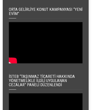
ORTA GELIRLIYE KONUT KAMPANYASI “YENI
EVIM”
İSTEB “TAŞINMAZ TICARETI HAKKINDA
YÖNETMELIKLE İLGILI UYGULANAN
CEZALAR” PANELI DÜZENLENDI