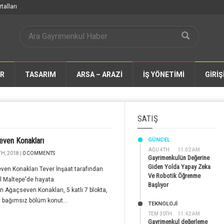
talları
AR
TASARIM
ARSA – ARAZİ
İŞ YÖNETİMİ
GİRİŞ
SATIŞ
ven Konakları
GÜNCEL
AĞU 4TH
11:02 AM
H, 2018 |
0 COMMENTS
Gayrimenkulün Değerine
Giden Yolda Yapay Zeka
en Konakları Tever İnşaat tarafından
Ve Robotik Öğrenme
l Maltepe'de hayata
Başlıyor
en Ağaçseven Konakları, 5 katlı 7 blokta,
 bağımsız bölüm konut...
TEKNOLOJİ
TEM 30TH
11:42 AM
Gayrimenkul değerleme