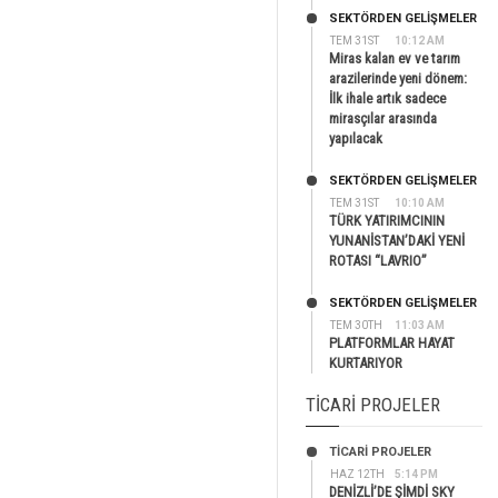
SEKTÖRDEN GELIŞMELER
TEM 31ST
10:12 AM
Miras kalan ev ve tarım
arazilerinde yeni dönem:
İlk ihale artık sadece
mirasçılar arasında
yapılacak
SEKTÖRDEN GELIŞMELER
TEM 31ST
10:10 AM
TÜRK YATIRIMCININ
YUNANİSTAN’DAKİ YENİ
ROTASI “LAVRIO”
SEKTÖRDEN GELIŞMELER
TEM 30TH
11:03 AM
PLATFORMLAR HAYAT
KURTARIYOR
TICARI PROJELER
TİCARİ PROJELER
HAZ 12TH
5:14 PM
DENİZLİ’DE ŞİMDİ SKY