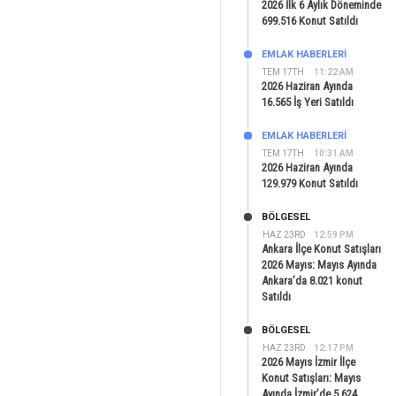
2026 İlk 6 Aylık Döneminde
699.516 Konut Satıldı
EMLAK HABERLERI
TEM 17TH
11:22 AM
2026 Haziran Ayında
16.565 İş Yeri Satıldı
EMLAK HABERLERI
TEM 17TH
10:31 AM
2026 Haziran Ayında
129.979 Konut Satıldı
BÖLGESEL
HAZ 23RD
12:59 PM
Ankara İlçe Konut Satışları
2026 Mayıs: Mayıs Ayında
Ankara’da 8.021 konut
Satıldı
BÖLGESEL
HAZ 23RD
12:17 PM
2026 Mayıs İzmir İlçe
Konut Satışları: Mayıs
Ayında İzmir’de 5.624