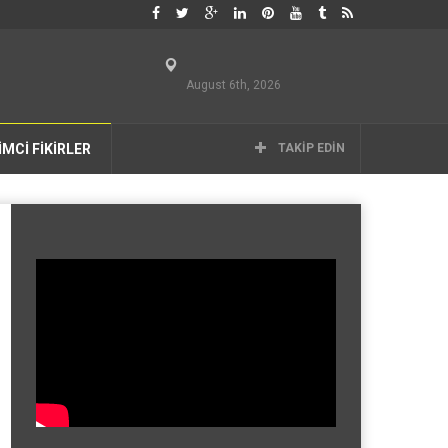
August 6th, 2026
İMCİ FİKİRLER
TAKIP EDIN