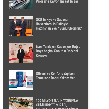
Projesine Kalyon İnşaat İmzası
SKD Türkiye ve Sabancı
Üniversitesi İş Birliğiyle
Hazırlanan Yeni “Sürdürülebilirlik”
Tanımı TDK Genel Türkçe
Sözlük’e Girdi
Evini Yenileyen Kazanıyor, Doğru
Boya Seçimi Konutun Değerini
Koruyor
Güvenli ve Konforlu Yapıların
Temelinde Doğru Yalıtım Var
100 MİLYON TL’LİK YATIRIMLA
CUMHURİYET MİRASI,