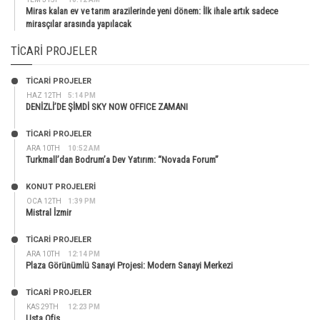
Miras kalan ev ve tarım arazilerinde yeni dönem: İlk ihale artık sadece
mirasçılar arasında yapılacak
TICARI PROJELER
TİCARİ PROJELER
HAZ 12TH
5:14 PM
DENİZLİ’DE ŞİMDİ SKY NOW OFFICE ZAMANI
TİCARİ PROJELER
ARA 10TH
10:52 AM
Turkmall’dan Bodrum’a Dev Yatırım: “Novada Forum”
KONUT PROJELERI
OCA 12TH
1:39 PM
Mistral İzmir
TİCARİ PROJELER
ARA 10TH
12:14 PM
Plaza Görünümlü Sanayi Projesi: Modern Sanayi Merkezi
TİCARİ PROJELER
KAS 29TH
12:23 PM
Usta Ofis