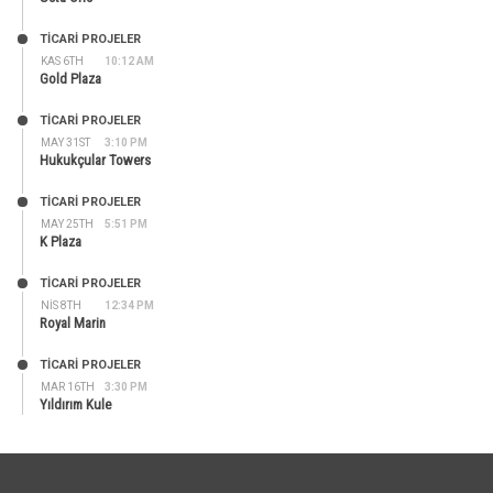
TİCARİ PROJELER
KAS 6TH
10:12 AM
Gold Plaza
TİCARİ PROJELER
MAY 31ST
3:10 PM
Hukukçular Towers
TİCARİ PROJELER
MAY 25TH
5:51 PM
K Plaza
TİCARİ PROJELER
NIS 8TH
12:34 PM
Royal Marin
TİCARİ PROJELER
MAR 16TH
3:30 PM
Yıldırım Kule