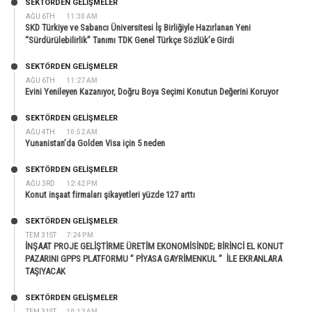
SEKTÖRDEN GELIŞMELER
AĞU 6TH
11:30 AM
SKD Türkiye ve Sabancı Üniversitesi İş Birliğiyle Hazırlanan Yeni
“Sürdürülebilirlik” Tanımı TDK Genel Türkçe Sözlük’e Girdi
SEKTÖRDEN GELIŞMELER
AĞU 6TH
11:27 AM
Evini Yenileyen Kazanıyor, Doğru Boya Seçimi Konutun Değerini Koruyor
SEKTÖRDEN GELIŞMELER
AĞU 4TH
10:52 AM
Yunanistan’da Golden Visa için 5 neden
SEKTÖRDEN GELIŞMELER
AĞU 3RD
12:42 PM
Konut inşaat firmaları şikayetleri yüzde 127 arttı
SEKTÖRDEN GELIŞMELER
TEM 31ST
7:24 PM
İNŞAAT PROJE GELİŞTİRME ÜRETİM EKONOMİSİNDE; BİRİNCİ EL KONUT
PAZARINI GPPS PLATFORMU ” PİYASA GAYRİMENKUL ” İLE EKRANLARA
TAŞIYACAK
SEKTÖRDEN GELIŞMELER
TEM 31ST
10:12 AM