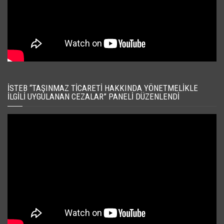
İSTEB “TAŞINMAZ TICARETI HAKKINDA YÖNETMELIKLE
İLGILI UYGULANAN CEZALAR” PANELI DÜZENLENDI