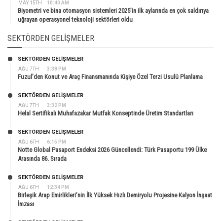
MAY 15TH
10:40 AM
Biyometri ve bina otomasyon sistemleri 2025’in ilk aylarında en çok saldırıya
uğrayan operasyonel teknoloji sektörleri oldu
SEKTÖRDEN GELIŞMELER
SEKTÖRDEN GELIŞMELER
AĞU 7TH
3:38 PM
Fuzul’den Konut ve Araç Finansmanında Kişiye Özel Terzi Usulü Planlama
SEKTÖRDEN GELIŞMELER
AĞU 7TH
3:32 PM
Helal Sertifikalı Muhafazakar Mutfak Konseptinde Üretim Standartları
SEKTÖRDEN GELIŞMELER
AĞU 6TH
6:15 PM
Notte Global Pasaport Endeksi 2026 Güncellendi: Türk Pasaportu 199 Ülke
Arasında 86. Sırada
SEKTÖRDEN GELIŞMELER
AĞU 6TH
12:34 PM
Birleşik Arap Emirlikleri’nin İlk Yüksek Hızlı Demiryolu Projesine Kalyon İnşaat
İmzası