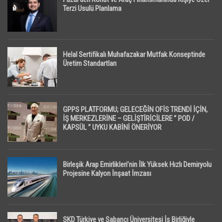
Terzi Usulü Planlama
Helal Sertifikalı Muhafazakar Mutfak Konseptinde
Üretim Standartları
GPPS PLATFORMU; GELECEĞİN OFİS TRENDİ İÇİN,
İŞ MERKEZLERİNE – GELİŞTİRİCİLERE ” POD /
KAPSÜL ” UYKU KABİNİ ÖNERİYOR
Birleşik Arap Emirlikleri’nin İlk Yüksek Hızlı Demiryolu
Projesine Kalyon İnşaat İmzası
SKD Türkiye ve Sabancı Üniversitesi İş Birliğiyle