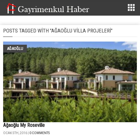
POSTS TAGGED WITH "AĞAOĞLU VILLA PROJELERI"
AĞAOĞLU
Ağaoğlu My Roseville
OCAK 5TH, 2016 |
0 COMMENTS