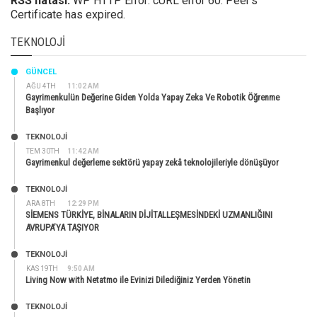
RSS hatası:
WP HTTP Error: cURL error 60: Peer's
Certificate has expired.
TEKNOLOJI
GÜNCEL
AĞU 4TH
11:02 AM
Gayrimenkulün Değerine Giden Yolda Yapay Zeka Ve Robotik Öğrenme
Başlıyor
TEKNOLOJİ
TEM 30TH
11:42 AM
Gayrimenkul değerleme sektörü yapay zekâ teknolojileriyle dönüşüyor
TEKNOLOJİ
ARA 8TH
12:29 PM
SİEMENS TÜRKİYE, BİNALARIN DİJİTALLEŞMESİNDEKİ UZMANLIĞINI
AVRUPA’YA TAŞIYOR
TEKNOLOJİ
KAS 19TH
9:50 AM
Living Now with Netatmo ile Evinizi Dilediğiniz Yerden Yönetin
TEKNOLOJİ