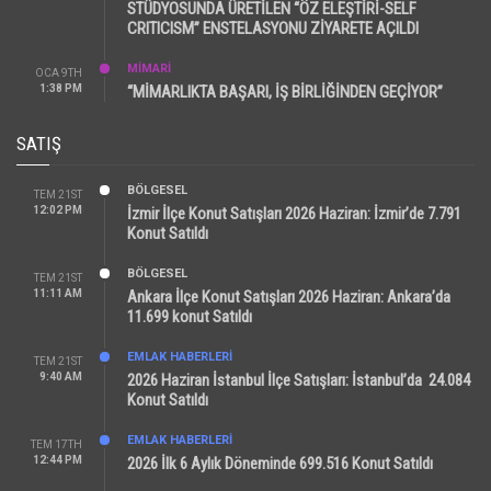
STÜDYOSUNDA ÜRETİLEN “ÖZ ELEŞTİRİ-SELF
CRITICISM” ENSTELASYONU ZİYARETE AÇILDI
MİMARİ
OCA 9TH
1:38 PM
“MİMARLIKTA BAŞARI, İŞ BİRLİĞİNDEN GEÇİYOR”
SATIŞ
BÖLGESEL
TEM 21ST
12:02 PM
İzmir İlçe Konut Satışları 2026 Haziran: İzmir’de 7.791
Konut Satıldı
BÖLGESEL
TEM 21ST
11:11 AM
Ankara İlçe Konut Satışları 2026 Haziran: Ankara’da
11.699 konut Satıldı
EMLAK HABERLERI
TEM 21ST
9:40 AM
2026 Haziran İstanbul İlçe Satışları: İstanbul’da 24.084
Konut Satıldı
EMLAK HABERLERI
TEM 17TH
12:44 PM
2026 İlk 6 Aylık Döneminde 699.516 Konut Satıldı