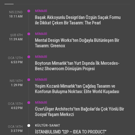
MİMARİ
NIS 22ND
10:11 AM
Başak Akkoyunlu Design’dan Özgün Saçak Formu
ile Dikkat Çeken Bir Tasarım: The Pearl
MİMARİ
ŞUB 6TH
11:39 AM
Mental Design Works’ten Doğayla Bütünleşen Bir
Tasarım: Greenox
MİMARİ
OCA 12TH
6:53 PM
Boytorun Mimarlık’tan Yurt Dışında İlk Mercedes-
Benz Showroom Dönüşüm Projesi
MİMARİ
NIS 16TH
1:29 PM
Yeşim Kozanlı Mimarlık’tan Çağdaş Tasarım ve
Konforun Buluşma Noktası: Elite World Kuşadası
MİMARİ
OCA 15TH
4:02 PM
Özer\Ürger Architects’ten Bağcılar’da Çok Yönlü Bir
Sosyal Yaşam Merkezi
KÜLTÜR-SANAT
OCA 14TH
3:37 PM
İSTANBULSMD “I2P – IDEA TO PRODUCT”