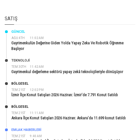
SATIŞ
GÜNCEL
AĞU 4TH
11:02 AM
Gayrimenkulün Değerine Giden Yolda Yapay Zeka Ve Robotik Öğrenme
Başlıyor
TEKNOLOJİ
TEM 30TH
11:42 AM
Gayrimenkul değerleme sektörü yapay zekâ teknolojileriyle dönüşüyor
BÖLGESEL
TEM 21ST
12:02 PM
İzmir İlçe Konut Satışları 2026 Haziran: İzmir’de 7.791 Konut Satıldı
BÖLGESEL
TEM 21ST
11:11 AM
Ankara İlçe Konut Satışları 2026 Haziran: Ankara’da 11.699 konut Satıldı
EMLAK HABERLERI
TEM 21ST
9:40 AM