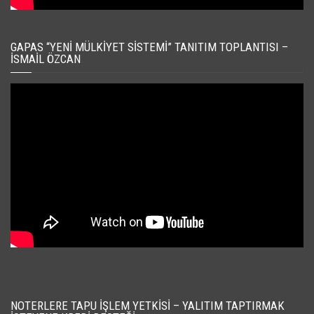
GAPAS “YENI MÜLKIYET SISTEMI” TANITIM TOPLANTISI –
İSMAIL ÖZCAN
NOTERLERE TAPU İŞLEM YETKISI – YALITIM TAPTIRMAK