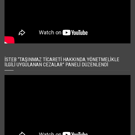
İSTEB “TAŞINMAZ TICARETI HAKKINDA YÖNETMELIKLE
İLGILI UYGULANAN CEZALAR” PANELI DÜZENLENDI