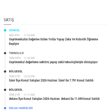
SATIŞ
GÜNCEL
AĞU 4TH
11:02 AM
Gayrimenkulün Değerine Giden Yolda Yapay Zeka Ve Robotik Öğrenme
Başlıyor
TEKNOLOJİ
TEM 30TH
11:42 AM
Gayrimenkul değerleme sektörü yapay zekâ teknolojileriyle dönüşüyor
BÖLGESEL
TEM 21ST
12:02 PM
İzmir İlçe Konut Satışları 2026 Haziran: İzmir’de 7.791 Konut Satıldı
BÖLGESEL
TEM 21ST
11:11 AM
Ankara İlçe Konut Satışları 2026 Haziran: Ankara’da 11.699 konut Satıldı
EMLAK HABERLERI