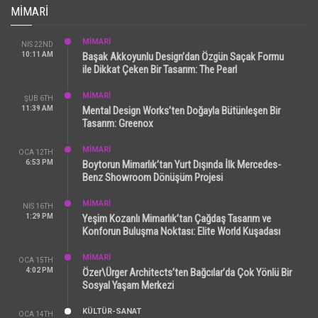
MIMARI
MİMARİ
NIS 22ND
10:11 AM
Başak Akkoyunlu Design’dan Özgün Saçak Formu
ile Dikkat Çeken Bir Tasarım: The Pearl
MİMARİ
ŞUB 6TH
11:39 AM
Mental Design Works’ten Doğayla Bütünleşen Bir
Tasarım: Greenox
MİMARİ
OCA 12TH
6:53 PM
Boytorun Mimarlık’tan Yurt Dışında İlk Mercedes-
Benz Showroom Dönüşüm Projesi
MİMARİ
NIS 16TH
1:29 PM
Yeşim Kozanlı Mimarlık’tan Çağdaş Tasarım ve
Konforun Buluşma Noktası: Elite World Kuşadası
MİMARİ
OCA 15TH
4:02 PM
Özer\Ürger Architects’ten Bağcılar’da Çok Yönlü Bir
Sosyal Yaşam Merkezi
KÜLTÜR-SANAT
OCA 14TH