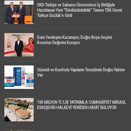
SKD Türkiye ve Sabancı Üniversitesi İş Birliğiyle
Hazırlanan Yeni “Sürdürülebilirlik” Tanımı TDK Genel
Türkçe Sözlük’e Girdi
Evini Yenileyen Kazanıyor, Doğru Boya Seçimi
Konutun Değerini Koruyor
Güvenli ve Konforlu Yapıların Temelinde Doğru Yalıtım
Var
100 MİLYON TL’LİK YATIRIMLA CUMHURİYET MİRASI,
ESKİŞEHİR HALKEVİ YENİDEN HAYAT BULUYOR