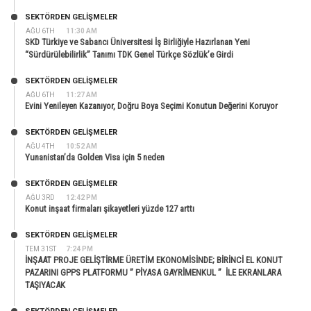
SEKTÖRDEN GELIŞMELER
AĞU 6TH
11:30 AM
SKD Türkiye ve Sabancı Üniversitesi İş Birliğiyle Hazırlanan Yeni
“Sürdürülebilirlik” Tanımı TDK Genel Türkçe Sözlük’e Girdi
SEKTÖRDEN GELIŞMELER
AĞU 6TH
11:27 AM
Evini Yenileyen Kazanıyor, Doğru Boya Seçimi Konutun Değerini Koruyor
SEKTÖRDEN GELIŞMELER
AĞU 4TH
10:52 AM
Yunanistan’da Golden Visa için 5 neden
SEKTÖRDEN GELIŞMELER
AĞU 3RD
12:42 PM
Konut inşaat firmaları şikayetleri yüzde 127 arttı
SEKTÖRDEN GELIŞMELER
TEM 31ST
7:24 PM
İNŞAAT PROJE GELİŞTİRME ÜRETİM EKONOMİSİNDE; BİRİNCİ EL KONUT
PAZARINI GPPS PLATFORMU ” PİYASA GAYRİMENKUL ” İLE EKRANLARA
TAŞIYACAK