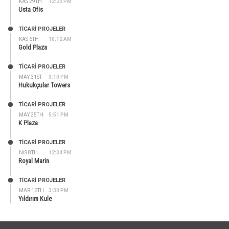
KAS 29TH
12:23 PM
Usta Ofis
TİCARİ PROJELER
KAS 6TH
10:12 AM
Gold Plaza
TİCARİ PROJELER
MAY 31ST
3:10 PM
Hukukçular Towers
TİCARİ PROJELER
MAY 25TH
5:51 PM
K Plaza
TİCARİ PROJELER
NIS 8TH
12:34 PM
Royal Marin
TİCARİ PROJELER
MAR 16TH
3:30 PM
Yıldırım Kule