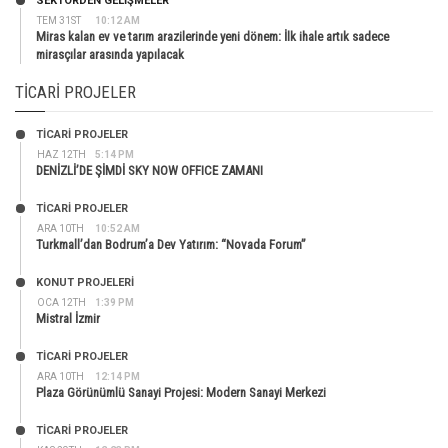
SEKTÖRDEN GELIŞMELER
TEM 31ST
10:12 AM
Miras kalan ev ve tarım arazilerinde yeni dönem: İlk ihale artık sadece
mirasçılar arasında yapılacak
TICARI PROJELER
TİCARİ PROJELER
HAZ 12TH
5:14 PM
DENİZLİ’DE ŞİMDİ SKY NOW OFFICE ZAMANI
TİCARİ PROJELER
ARA 10TH
10:52 AM
Turkmall’dan Bodrum’a Dev Yatırım: “Novada Forum”
KONUT PROJELERI
OCA 12TH
1:39 PM
Mistral İzmir
TİCARİ PROJELER
ARA 10TH
12:14 PM
Plaza Görünümlü Sanayi Projesi: Modern Sanayi Merkezi
TİCARİ PROJELER