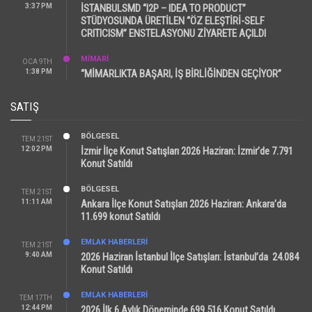
3:37 PM
İSTANBULSMD “I2P – IDEA TO PRODUCT”
STÜDYOSUNDA ÜRETİLEN “ÖZ ELEŞTİRİ-SELF
CRITICISM” ENSTELASYONU ZİYARETE AÇILDI
MİMARİ
OCA 9TH
1:38 PM
“MİMARLIKTA BAŞARI, İŞ BİRLİĞİNDEN GEÇİYOR”
SATIŞ
BÖLGESEL
TEM 21ST
12:02 PM
İzmir İlçe Konut Satışları 2026 Haziran: İzmir’de 7.791
Konut Satıldı
BÖLGESEL
TEM 21ST
11:11 AM
Ankara İlçe Konut Satışları 2026 Haziran: Ankara’da
11.699 konut Satıldı
EMLAK HABERLERI
TEM 21ST
9:40 AM
2026 Haziran İstanbul İlçe Satışları: İstanbul’da 24.084
Konut Satıldı
EMLAK HABERLERI
TEM 17TH
12:44 PM
2026 İlk 6 Aylık Döneminde 699.516 Konut Satıldı