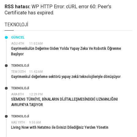
RSS hatası:
WP HTTP Error: cURL error 60: Peer's
Certificate has expired.
TEKNOLOJI
GÜNCEL
AĞU 4TH
11:02 AM
Gayrimenkulün Değerine Giden Yolda Yapay Zeka Ve Robotik Öğrenme
Başlıyor
TEKNOLOJİ
TEM 30TH
11:42 AM
Gayrimenkul değerleme sektörü yapay zekâ teknolojileriyle dönüşüyor
TEKNOLOJİ
ARA 8TH
12:29 PM
SİEMENS TÜRKİYE, BİNALARIN DİJİTALLEŞMESİNDEKİ UZMANLIĞINI
AVRUPA’YA TAŞIYOR
TEKNOLOJİ
KAS 19TH
9:50 AM
Living Now with Netatmo ile Evinizi Dilediğiniz Yerden Yönetin