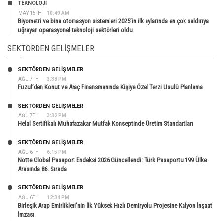
TEKNOLOJİ
MAY 15TH
10:40 AM
Biyometri ve bina otomasyon sistemleri 2025’in ilk aylarında en çok saldırıya
uğrayan operasyonel teknoloji sektörleri oldu
SEKTÖRDEN GELIŞMELER
SEKTÖRDEN GELIŞMELER
AĞU 7TH
3:38 PM
Fuzul’den Konut ve Araç Finansmanında Kişiye Özel Terzi Usulü Planlama
SEKTÖRDEN GELIŞMELER
AĞU 7TH
3:32 PM
Helal Sertifikalı Muhafazakar Mutfak Konseptinde Üretim Standartları
SEKTÖRDEN GELIŞMELER
AĞU 6TH
6:15 PM
Notte Global Pasaport Endeksi 2026 Güncellendi: Türk Pasaportu 199 Ülke
Arasında 86. Sırada
SEKTÖRDEN GELIŞMELER
AĞU 6TH
12:34 PM
Birleşik Arap Emirlikleri’nin İlk Yüksek Hızlı Demiryolu Projesine Kalyon İnşaat
İmzası