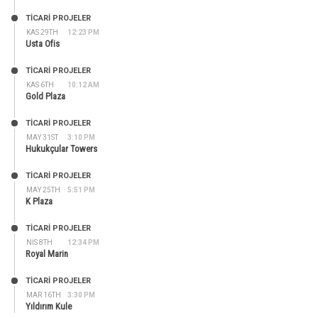
TİCARİ PROJELER
KAS 29TH
12:23 PM
Usta Ofis
TİCARİ PROJELER
KAS 6TH
10:12 AM
Gold Plaza
TİCARİ PROJELER
MAY 31ST
3:10 PM
Hukukçular Towers
TİCARİ PROJELER
MAY 25TH
5:51 PM
K Plaza
TİCARİ PROJELER
NIS 8TH
12:34 PM
Royal Marin
TİCARİ PROJELER
MAR 16TH
3:30 PM
Yıldırım Kule