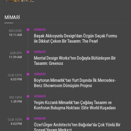
MIMARI
MİMARİ
NIS 22ND
10:11 AM
Başak Akkoyunlu Design’dan Özgün Saçak Formu
ile Dikkat Çeken Bir Tasarım: The Pearl
MİMARİ
ŞUB 6TH
11:39 AM
Mental Design Works’ten Doğayla Bütünleşen Bir
Tasarım: Greenox
MİMARİ
OCA 12TH
6:53 PM
Boytorun Mimarlık’tan Yurt Dışında İlk Mercedes-
Benz Showroom Dönüşüm Projesi
MİMARİ
NIS 16TH
1:29 PM
Yeşim Kozanlı Mimarlık’tan Çağdaş Tasarım ve
Konforun Buluşma Noktası: Elite World Kuşadası
MİMARİ
OCA 15TH
4:02 PM
Özer\Ürger Architects’ten Bağcılar’da Çok Yönlü Bir
Sosyal Yaşam Merkezi