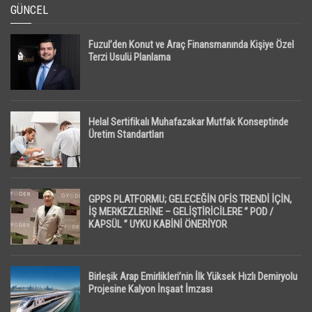
GÜNCEL
Fuzul’den Konut ve Araç Finansmanında Kişiye Özel
Terzi Usulü Planlama
Helal Sertifikalı Muhafazakar Mutfak Konseptinde
Üretim Standartları
GPPS PLATFORMU; GELECEĞİN OFİS TRENDİ İÇİN,
İŞ MERKEZLERİNE – GELİŞTİRİCİLERE ” POD /
KAPSÜL ” UYKU KABİNİ ÖNERİYOR
Birleşik Arap Emirlikleri’nin İlk Yüksek Hızlı Demiryolu
Projesine Kalyon İnşaat İmzası