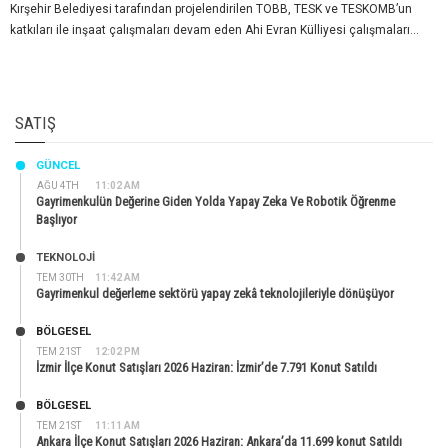
Kırşehir Belediyesi tarafından projelendirilen TOBB, TESK ve TESKOMB’un
katkıları ile inşaat çalışmaları devam eden Ahi Evran Külliyesi çalışmaları...
SATIŞ
GÜNCEL
AĞU 4TH
11:02 AM
Gayrimenkulün Değerine Giden Yolda Yapay Zeka Ve Robotik Öğrenme
Başlıyor
TEKNOLOJİ
TEM 30TH
11:42 AM
Gayrimenkul değerleme sektörü yapay zekâ teknolojileriyle dönüşüyor
BÖLGESEL
TEM 21ST
12:02 PM
İzmir İlçe Konut Satışları 2026 Haziran: İzmir’de 7.791 Konut Satıldı
BÖLGESEL
TEM 21ST
11:11 AM
Ankara İlçe Konut Satışları 2026 Haziran: Ankara’da 11.699 konut Satıldı