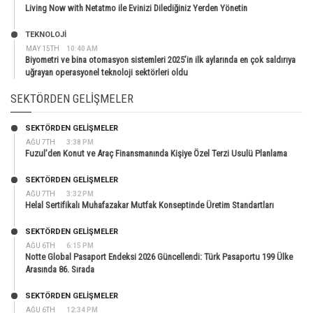
Living Now with Netatmo ile Evinizi Dilediğiniz Yerden Yönetin
TEKNOLOJİ
MAY 15TH
10:40 AM
Biyometri ve bina otomasyon sistemleri 2025’in ilk aylarında en çok saldırıya
uğrayan operasyonel teknoloji sektörleri oldu
SEKTÖRDEN GELIŞMELER
SEKTÖRDEN GELIŞMELER
AĞU 7TH
3:38 PM
Fuzul’den Konut ve Araç Finansmanında Kişiye Özel Terzi Usulü Planlama
SEKTÖRDEN GELIŞMELER
AĞU 7TH
3:32 PM
Helal Sertifikalı Muhafazakar Mutfak Konseptinde Üretim Standartları
SEKTÖRDEN GELIŞMELER
AĞU 6TH
6:15 PM
Notte Global Pasaport Endeksi 2026 Güncellendi: Türk Pasaportu 199 Ülke
Arasında 86. Sırada
SEKTÖRDEN GELIŞMELER
AĞU 6TH
12:34 PM