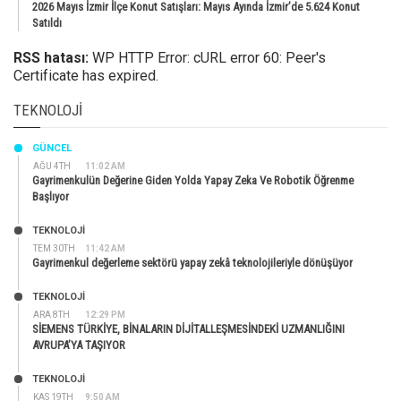
2026 Mayıs İzmir İlçe Konut Satışları: Mayıs Ayında İzmir’de 5.624 Konut
Satıldı
RSS hatası:
WP HTTP Error: cURL error 60: Peer's
Certificate has expired.
TEKNOLOJI
GÜNCEL
AĞU 4TH
11:02 AM
Gayrimenkulün Değerine Giden Yolda Yapay Zeka Ve Robotik Öğrenme
Başlıyor
TEKNOLOJİ
TEM 30TH
11:42 AM
Gayrimenkul değerleme sektörü yapay zekâ teknolojileriyle dönüşüyor
TEKNOLOJİ
ARA 8TH
12:29 PM
SİEMENS TÜRKİYE, BİNALARIN DİJİTALLEŞMESİNDEKİ UZMANLIĞINI
AVRUPA’YA TAŞIYOR
TEKNOLOJİ
KAS 19TH
9:50 AM