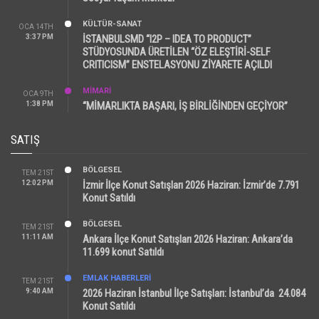
KÜLTÜR-SANAT
OCA 14TH
3:37 PM
İSTANBULSMD “I2P – IDEA TO PRODUCT”
STÜDYOSUNDA ÜRETİLEN “ÖZ ELEŞTİRİ-SELF
CRITICISM” ENSTELASYONU ZİYARETE AÇILDI
MİMARİ
OCA 9TH
1:38 PM
“MİMARLIKTA BAŞARI, İŞ BİRLİĞİNDEN GEÇİYOR”
SATIŞ
BÖLGESEL
TEM 21ST
12:02 PM
İzmir İlçe Konut Satışları 2026 Haziran: İzmir’de 7.791
Konut Satıldı
BÖLGESEL
TEM 21ST
11:11 AM
Ankara İlçe Konut Satışları 2026 Haziran: Ankara’da
11.699 konut Satıldı
EMLAK HABERLERI
TEM 21ST
9:40 AM
2026 Haziran İstanbul İlçe Satışları: İstanbul’da 24.084
Konut Satıldı