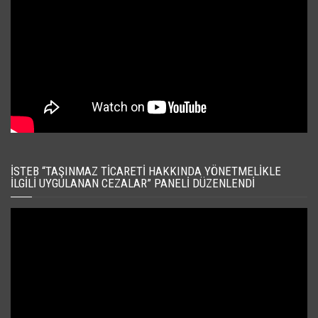
İSTEB “TAŞINMAZ TICARETI HAKKINDA YÖNETMELIKLE
İLGILI UYGULANAN CEZALAR” PANELI DÜZENLENDI