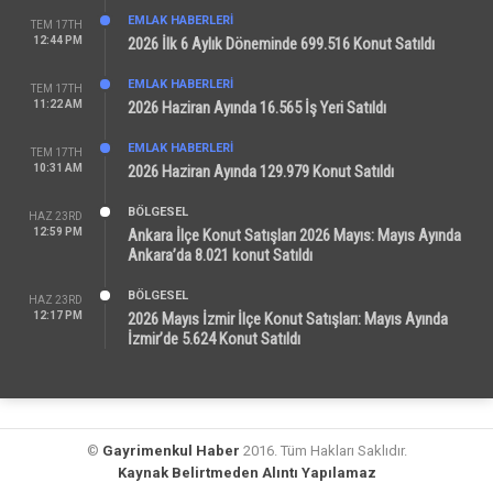
EMLAK HABERLERI
TEM 17TH
12:44 PM
2026 İlk 6 Aylık Döneminde 699.516 Konut Satıldı
EMLAK HABERLERI
TEM 17TH
11:22 AM
2026 Haziran Ayında 16.565 İş Yeri Satıldı
EMLAK HABERLERI
TEM 17TH
10:31 AM
2026 Haziran Ayında 129.979 Konut Satıldı
BÖLGESEL
HAZ 23RD
12:59 PM
Ankara İlçe Konut Satışları 2026 Mayıs: Mayıs Ayında
Ankara’da 8.021 konut Satıldı
BÖLGESEL
HAZ 23RD
12:17 PM
2026 Mayıs İzmir İlçe Konut Satışları: Mayıs Ayında
İzmir’de 5.624 Konut Satıldı
©
Gayrimenkul Haber
2016. Tüm Hakları Saklıdır.
Kaynak Belirtmeden Alıntı Yapılamaz