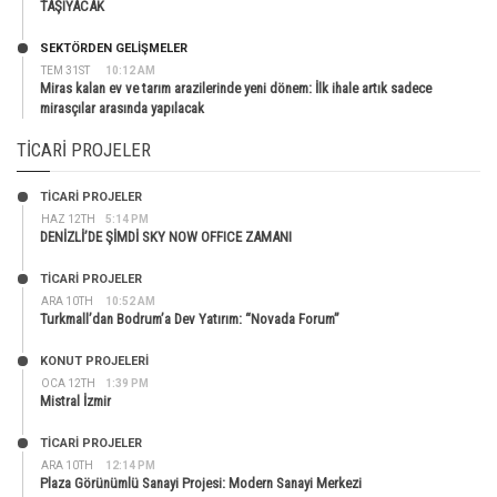
TAŞIYACAK
SEKTÖRDEN GELIŞMELER
TEM 31ST
10:12 AM
Miras kalan ev ve tarım arazilerinde yeni dönem: İlk ihale artık sadece
mirasçılar arasında yapılacak
TICARI PROJELER
TİCARİ PROJELER
HAZ 12TH
5:14 PM
DENİZLİ’DE ŞİMDİ SKY NOW OFFICE ZAMANI
TİCARİ PROJELER
ARA 10TH
10:52 AM
Turkmall’dan Bodrum’a Dev Yatırım: “Novada Forum”
KONUT PROJELERI
OCA 12TH
1:39 PM
Mistral İzmir
TİCARİ PROJELER
ARA 10TH
12:14 PM
Plaza Görünümlü Sanayi Projesi: Modern Sanayi Merkezi