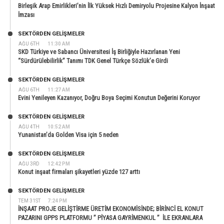
Birleşik Arap Emirlikleri’nin İlk Yüksek Hızlı Demiryolu Projesine Kalyon İnşaat
İmzası
SEKTÖRDEN GELIŞMELER
AĞU 6TH
11:30 AM
SKD Türkiye ve Sabancı Üniversitesi İş Birliğiyle Hazırlanan Yeni
“Sürdürülebilirlik” Tanımı TDK Genel Türkçe Sözlük’e Girdi
SEKTÖRDEN GELIŞMELER
AĞU 6TH
11:27 AM
Evini Yenileyen Kazanıyor, Doğru Boya Seçimi Konutun Değerini Koruyor
SEKTÖRDEN GELIŞMELER
AĞU 4TH
10:52 AM
Yunanistan’da Golden Visa için 5 neden
SEKTÖRDEN GELIŞMELER
AĞU 3RD
12:42 PM
Konut inşaat firmaları şikayetleri yüzde 127 arttı
SEKTÖRDEN GELIŞMELER
TEM 31ST
7:24 PM
İNŞAAT PROJE GELİŞTİRME ÜRETİM EKONOMİSİNDE; BİRİNCİ EL KONUT
PAZARINI GPPS PLATFORMU ” PİYASA GAYRİMENKUL ” İLE EKRANLARA