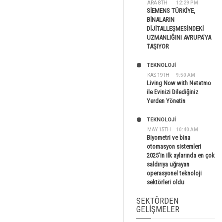
ARA 8TH
12:29 PM
SİEMENS TÜRKİYE,
BİNALARIN
DİJİTALLEŞMESİNDEKİ
UZMANLIĞINI AVRUPA’YA
TAŞIYOR
TEKNOLOJİ
KAS 19TH
9:50 AM
Living Now with Netatmo
ile Evinizi Dilediğiniz
Yerden Yönetin
TEKNOLOJİ
MAY 15TH
10:40 AM
Biyometri ve bina
otomasyon sistemleri
2025’in ilk aylarında en çok
saldırıya uğrayan
operasyonel teknoloji
sektörleri oldu
SEKTÖRDEN
GELIŞMELER