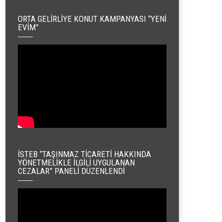
ORTA GELIRLIYE KONUT KAMPANYASI “YENI
EVIM”
İSTEB “TAŞINMAZ TICARETI HAKKINDA
YÖNETMELIKLE İLGILI UYGULANAN
CEZALAR” PANELI DÜZENLENDI