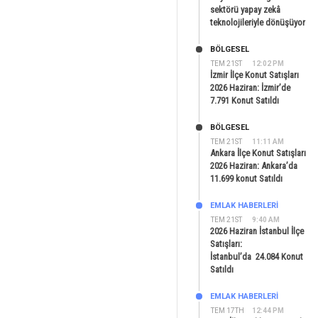
sektörü yapay zekâ
teknolojileriyle dönüşüyor
BÖLGESEL
TEM 21ST
12:02 PM
İzmir İlçe Konut Satışları
2026 Haziran: İzmir’de
7.791 Konut Satıldı
BÖLGESEL
TEM 21ST
11:11 AM
Ankara İlçe Konut Satışları
2026 Haziran: Ankara’da
11.699 konut Satıldı
EMLAK HABERLERI
TEM 21ST
9:40 AM
2026 Haziran İstanbul İlçe
Satışları:
İstanbul’da 24.084 Konut
Satıldı
EMLAK HABERLERI
TEM 17TH
12:44 PM