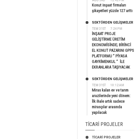
AĞU 3RD
12:42 PM
Konut inşaat firmaları
şikayetleri yüzde 127 arttı
SEKTÖRDEN GELIŞMELER
TEM 31ST
7:24 PM
İNŞAAT PROJE
GELİŞTİRME ÜRETİM
EKONOMİSİNDE; BİRİNCİ
EL KONUT PAZARINI GPPS
PLATFORMU ” PİYASA
GAYRİMENKUL ” İLE
EKRANLARA TAŞIYACAK
SEKTÖRDEN GELIŞMELER
TEM 31ST
10:12 AM
Miras kalan ev ve tarım
arazilerinde yeni dönem:
İlk ihale artık sadece
mirasçılar arasında
yapılacak
TICARI PROJELER
TİCARİ PROJELER