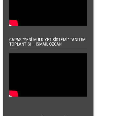
GAPAS “YENI MÜLKIYET SISTEMI” TANITIM
TOPLANTISI – İSMAIL ÖZCAN