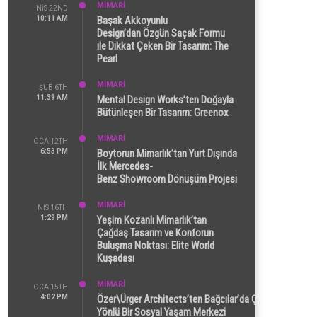
MİMARİ
NIS 22ND
10:11 AM
Başak Akkoyunlu
Design’dan Özgün Saçak Formu
ile Dikkat Çeken Bir Tasarım: The
Pearl
MİMARİ
ŞUB 6TH
11:39 AM
Mental Design Works’ten Doğayla
Bütünleşen Bir Tasarım: Greenox
MİMARİ
OCA 12TH
6:53 PM
Boytorun Mimarlık’tan Yurt Dışında
İlk Mercedes-
Benz Showroom Dönüşüm Projesi
MİMARİ
NIS 16TH
1:29 PM
Yeşim Kozanlı Mimarlık’tan
Çağdaş Tasarım ve Konforun
Buluşma Noktası: Elite World
Kuşadası
MİMARİ
OCA 15TH
4:02 PM
Özer\Ürger Architects’ten Bağcılar’da Çok
Yönlü Bir Sosyal Yaşam Merkezi