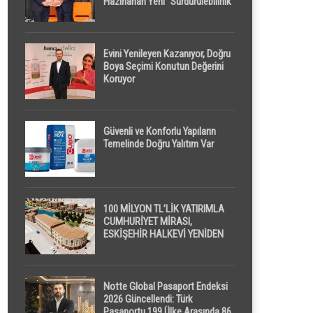
Hazırlanan Yeni “Sürdürülebilirlik”
Tanımı TDK Genel Türkçe
Sözlük’e Girdi
Evini Yenileyen Kazanıyor, Doğru
Boya Seçimi Konutun Değerini
Koruyor
Güvenli ve Konforlu Yapıların
Temelinde Doğru Yalıtım Var
100 MİLYON TL’LİK YATIRIMLA
CUMHURİYET MİRASI,
ESKİŞEHİR HALKEVİ YENİDEN
HAYAT BULUYOR
Notte Global Pasaport Endeksi
2026 Güncellendi: Türk
Pasaportu 199 Ülke Arasında 86.