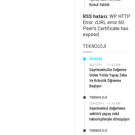
Konut Satıldı
RSS hatası:
WP HTTP
Error: cURL error 60:
Peer's Certificate has
expired.
TEKNOLOJI
GÜNCEL
AĞU 4TH
11:02 AM
Gayrimenkulün Değerine
Giden Yolda Yapay Zeka
Ve Robotik Öğrenme
Başlıyor
TEKNOLOJİ
TEM 30TH
11:42 AM
Gayrimenkul değerleme
sektörü yapay zekâ
teknolojileriyle dönüşüyor
TEKNOLOJİ