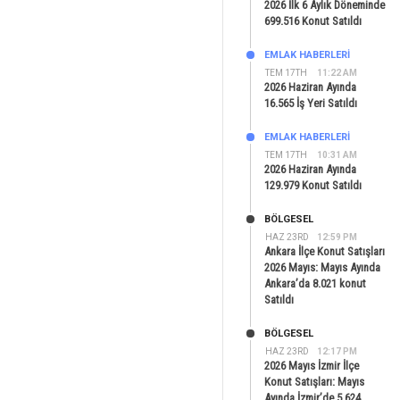
2026 İlk 6 Aylık Döneminde
699.516 Konut Satıldı
EMLAK HABERLERI
TEM 17TH
11:22 AM
2026 Haziran Ayında
16.565 İş Yeri Satıldı
EMLAK HABERLERI
TEM 17TH
10:31 AM
2026 Haziran Ayında
129.979 Konut Satıldı
BÖLGESEL
HAZ 23RD
12:59 PM
Ankara İlçe Konut Satışları
2026 Mayıs: Mayıs Ayında
Ankara’da 8.021 konut
Satıldı
BÖLGESEL
HAZ 23RD
12:17 PM
2026 Mayıs İzmir İlçe
Konut Satışları: Mayıs
Ayında İzmir’de 5.624