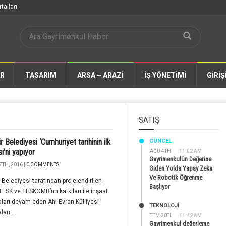
talları
AR
TASARIM
ARSA – ARAZİ
İŞ YÖNETİMİ
GİRİŞ
SATIŞ
r Belediyesi ‘Cumhuriyet tarihinin ilk
GÜNCEL
si'ni yapıyor
AĞU 4TH
11:02 AM
Gayrimenkulün Değerine
7TH, 2016 |
0 COMMENTS
Giden Yolda Yapay Zeka
Ve Robotik Öğrenme
r Belediyesi tarafından projelendirilen
Başlıyor
ESK ve TESKOMB’un katkıları ile inşaat
ları devam eden Ahi Evran Külliyesi
TEKNOLOJİ
arı...
TEM 30TH
11:42 AM
Gayrimenkul değerleme