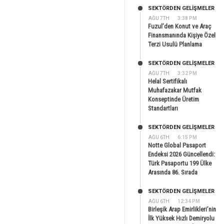
SEKTÖRDEN GELIŞMELER
AĞU 7TH
3:38 PM
Fuzul’den Konut ve Araç
Finansmanında Kişiye Özel
Terzi Usulü Planlama
SEKTÖRDEN GELIŞMELER
AĞU 7TH
3:32 PM
Helal Sertifikalı
Muhafazakar Mutfak
Konseptinde Üretim
Standartları
SEKTÖRDEN GELIŞMELER
AĞU 6TH
6:15 PM
Notte Global Pasaport
Endeksi 2026 Güncellendi:
Türk Pasaportu 199 Ülke
Arasında 86. Sırada
SEKTÖRDEN GELIŞMELER
AĞU 6TH
12:34 PM
Birleşik Arap Emirlikleri’nin
İlk Yüksek Hızlı Demiryolu