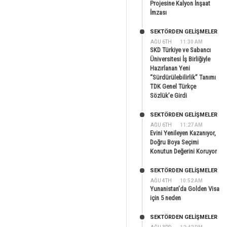
Projesine Kalyon İnşaat
İmzası
SEKTÖRDEN GELIŞMELER
AĞU 6TH
11:30 AM
SKD Türkiye ve Sabancı
Üniversitesi İş Birliğiyle
Hazırlanan Yeni
“Sürdürülebilirlik” Tanımı
TDK Genel Türkçe
Sözlük’e Girdi
SEKTÖRDEN GELIŞMELER
AĞU 6TH
11:27 AM
Evini Yenileyen Kazanıyor,
Doğru Boya Seçimi
Konutun Değerini Koruyor
SEKTÖRDEN GELIŞMELER
AĞU 4TH
10:52 AM
Yunanistan’da Golden Visa
için 5 neden
SEKTÖRDEN GELIŞMELER