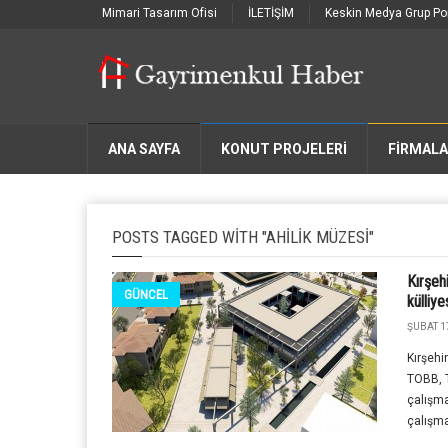
Mimari Tasarım Ofisi
İLETİŞİM
Keskin Medya Grup Por
ANA SAYFA
KONUT PROJELERİ
FIRMAL
POSTS TAGGED WITH "AHILIK MÜZESI"
Kırşehi
GÜNCEL
külliye
ŞUBAT 1
Kırşehi
TOBB, T
çalışma
çalışmal