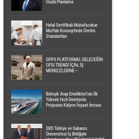
Usulü Planlama
Helal Sertifikalı Muhafazakar
Mutfak Konseptinde Üretim
Standartları
GPPS PLATFORMU; GELECEĞİN
OFİS TRENDİ İÇİN, İŞ
MERKEZLERİNE –
GELİŞTİRİCİLERE ” POD /
KAPSÜL ” UYKU KABİNİ
ÖNERİYOR
Birleşik Arap Emirlikleri’nin İlk
Yüksek Hızlı Demiryolu
Projesine Kalyon İnşaat İmzası
SKD Türkiye ve Sabancı
Üniversitesi İş Birliğiyle