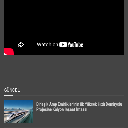
GÜNCEL
Birleşik Arap Emirlikleri’nin İlk Yüksek Hızlı Demiryolu
Projesine Kalyon İnşaat İmzası