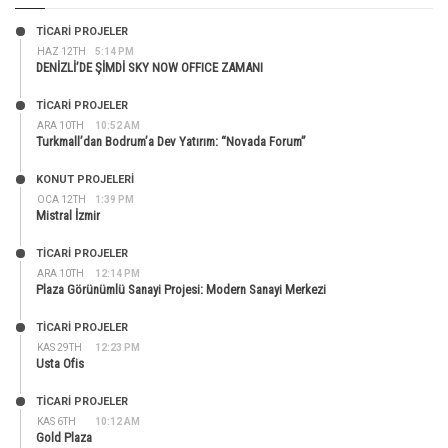
TİCARİ PROJELER
HAZ 12TH
5:14 PM
DENİZLİ’DE ŞİMDİ SKY NOW OFFICE ZAMANI
TİCARİ PROJELER
ARA 10TH
10:52 AM
Turkmall’dan Bodrum’a Dev Yatırım: “Novada Forum”
KONUT PROJELERI
OCA 12TH
1:39 PM
Mistral İzmir
TİCARİ PROJELER
ARA 10TH
12:14 PM
Plaza Görünümlü Sanayi Projesi: Modern Sanayi Merkezi
TİCARİ PROJELER
KAS 29TH
12:23 PM
Usta Ofis
TİCARİ PROJELER
KAS 6TH
10:12 AM
Gold Plaza