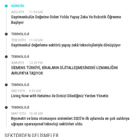
GÜNCEL
AĞU 4TH
11:02 AM
Gayrimenkulün Değerine Giden Yolda Yapay Zeka Ve Robotik Öğrenme
Başlıyor
TEKNOLOJİ
TEM 30TH
11:42 AM
Gayrimenkul değerleme sektörü yapay zekâ teknolojileriyle dönüşüyor
TEKNOLOJİ
ARA 8TH
12:29 PM
SİEMENS TÜRKİYE, BİNALARIN DİJİTALLEŞMESİNDEKİ UZMANLIĞINI
AVRUPA’YA TAŞIYOR
TEKNOLOJİ
KAS 19TH
9:50 AM
Living Now with Netatmo ile Evinizi Dilediğiniz Yerden Yönetin
TEKNOLOJİ
MAY 15TH
10:40 AM
Biyometri ve bina otomasyon sistemleri 2025’in ilk aylarında en çok saldırıya
uğrayan operasyonel teknoloji sektörleri oldu
SEKTÖRDEN GELIŞMELER