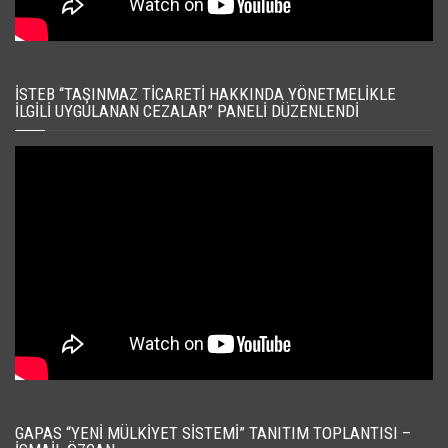
İSTEB “TAŞINMAZ TICARETI HAKKINDA YÖNETMELIKLE
İLGILI UYGULANAN CEZALAR” PANELI DÜZENLENDI
GAPAS “YENI MÜLKIYET SISTEMI” TANITIM TOPLANTISI –