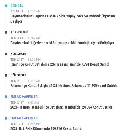
GÜNCEL
AĞU 4TH
11:02 AM
Gayrimenkulün Değerine Giden Yolda Yapay Zeka Ve Robotik Öğrenme
Başlıyor
TEKNOLOJİ
TEM 30TH
11:42 AM
Gayrimenkul değerleme sektörü yapay zekâ teknolojileriyle dönüşüyor
BÖLGESEL
TEM 21ST
12:02 PM
İzmir İlçe Konut Satışları 2026 Haziran: İzmir’de 7.791 Konut Satıldı
BÖLGESEL
TEM 21ST
11:11 AM
Ankara İlçe Konut Satışları 2026 Haziran: Ankara’da 11.699 konut Satıldı
EMLAK HABERLERI
TEM 21ST
9:40 AM
2026 Haziran İstanbul İlçe Satışları: İstanbul’da 24.084 Konut Satıldı
EMLAK HABERLERI
TEM 17TH
12:44 PM
2026 İlk 6 Aylık Döneminde 699.516 Konut Satıldı