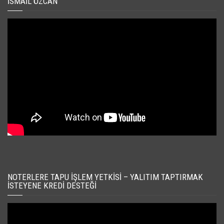
İSMAIL ÖZCAN
NOTERLERE TAPU İŞLEM YETKISI – YALITIM TAPTIRMAK
İSTEYENE KREDI DESTEĞI