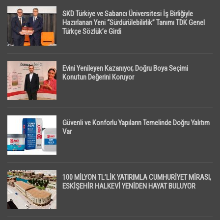
SKD Türkiye ve Sabancı Üniversitesi İş Birliğiyle
Hazırlanan Yeni “Sürdürülebilirlik” Tanımı TDK Genel
Türkçe Sözlük’e Girdi
Evini Yenileyen Kazanıyor, Doğru Boya Seçimi
Konutun Değerini Koruyor
Güvenli ve Konforlu Yapıların Temelinde Doğru Yalıtım
Var
100 MİLYON TL’LİK YATIRIMLA CUMHURİYET MİRASI,
ESKİŞEHİR HALKEVİ YENİDEN HAYAT BULUYOR