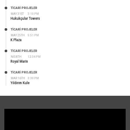
TİCARİ PROJELER
MAY 31ST
3:10 PM
Hukukçular Towers
TİCARİ PROJELER
MAY 25TH
5:51 PM
K Plaza
TİCARİ PROJELER
NIS 8TH
12:34 PM
Royal Marin
TİCARİ PROJELER
MAR 16TH
3:30 PM
Yıldırım Kule