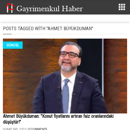
POSTS TAGGED WITH "AHMET BÜYÜKDUMAN"
GÜNCEL
Ahmet Büyükduman: "Konut fiyatlarını artıran faiz oranlarındaki
düşüştür!"
ŞUBAT 3RD, 2023 |
0 COMMENTS