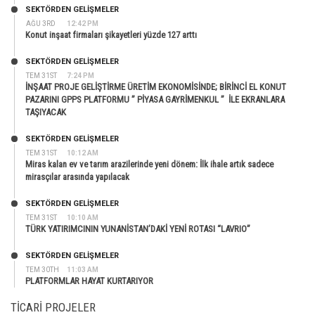
SEKTÖRDEN GELIŞMELER
AĞU 3RD
12:42 PM
Konut inşaat firmaları şikayetleri yüzde 127 arttı
SEKTÖRDEN GELIŞMELER
TEM 31ST
7:24 PM
İNŞAAT PROJE GELİŞTİRME ÜRETİM EKONOMİSİNDE; BİRİNCİ EL KONUT
PAZARINI GPPS PLATFORMU ” PİYASA GAYRİMENKUL ” İLE EKRANLARA
TAŞIYACAK
SEKTÖRDEN GELIŞMELER
TEM 31ST
10:12 AM
Miras kalan ev ve tarım arazilerinde yeni dönem: İlk ihale artık sadece
mirasçılar arasında yapılacak
SEKTÖRDEN GELIŞMELER
TEM 31ST
10:10 AM
TÜRK YATIRIMCININ YUNANİSTAN’DAKİ YENİ ROTASI “LAVRIO”
SEKTÖRDEN GELIŞMELER
TEM 30TH
11:03 AM
PLATFORMLAR HAYAT KURTARIYOR
TICARI PROJELER