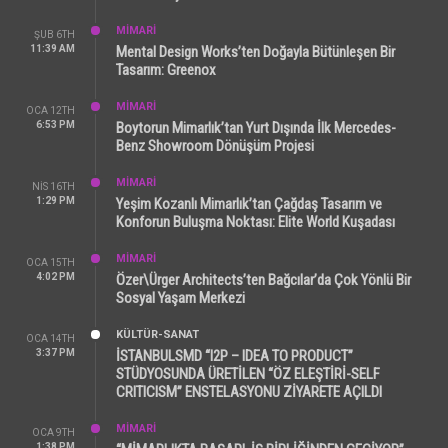
MİMARİ
ŞUB 6TH
11:39 AM
Mental Design Works’ten Doğayla Bütünleşen Bir
Tasarım: Greenox
MİMARİ
OCA 12TH
6:53 PM
Boytorun Mimarlık’tan Yurt Dışında İlk Mercedes-
Benz Showroom Dönüşüm Projesi
MİMARİ
NIS 16TH
1:29 PM
Yeşim Kozanlı Mimarlık’tan Çağdaş Tasarım ve
Konforun Buluşma Noktası: Elite World Kuşadası
MİMARİ
OCA 15TH
4:02 PM
Özer\Ürger Architects’ten Bağcılar’da Çok Yönlü Bir
Sosyal Yaşam Merkezi
KÜLTÜR-SANAT
OCA 14TH
3:37 PM
İSTANBULSMD “I2P – IDEA TO PRODUCT”
STÜDYOSUNDA ÜRETİLEN “ÖZ ELEŞTİRİ-SELF
CRITICISM” ENSTELASYONU ZİYARETE AÇILDI
MİMARİ
OCA 9TH
1:38 PM