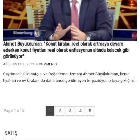
Ahmet Büyükduman: "Konut kiraları reel olarak artmaya devam
ederken konut fiyatları reel olarak enflasyonun altında kalacak gibi
görünüyor"
AĞUSTOS 12TH, 2022 |
0 COMMENTS
Gayrimenkul İktisatçısı ve Değerleme Uzmanı Ahmet Büyükduman, konut
fiyatları ve ev kiralarında daha önce görülmeyen bir pozisyon ortaya çıktığını...
Page 1 of 5
1
2
3
4
5
SATIŞ