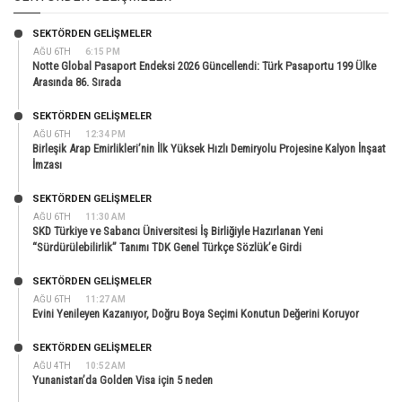
SEKTÖRDEN GELIŞMELER
AĞU 6TH
6:15 PM
Notte Global Pasaport Endeksi 2026 Güncellendi: Türk Pasaportu 199 Ülke
Arasında 86. Sırada
SEKTÖRDEN GELIŞMELER
AĞU 6TH
12:34 PM
Birleşik Arap Emirlikleri’nin İlk Yüksek Hızlı Demiryolu Projesine Kalyon İnşaat
İmzası
SEKTÖRDEN GELIŞMELER
AĞU 6TH
11:30 AM
SKD Türkiye ve Sabancı Üniversitesi İş Birliğiyle Hazırlanan Yeni
“Sürdürülebilirlik” Tanımı TDK Genel Türkçe Sözlük’e Girdi
SEKTÖRDEN GELIŞMELER
AĞU 6TH
11:27 AM
Evini Yenileyen Kazanıyor, Doğru Boya Seçimi Konutun Değerini Koruyor
SEKTÖRDEN GELIŞMELER
AĞU 4TH
10:52 AM
Yunanistan’da Golden Visa için 5 neden