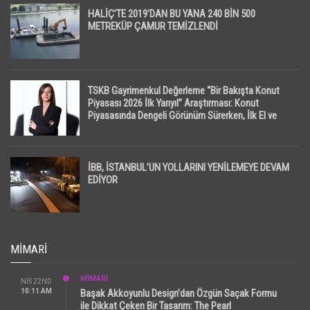
HALİÇ’TE 2019’DAN BU YANA 240 BİN 500
METREKÜP ÇAMUR TEMİZLENDİ
TSKB Gayrimenkul Değerleme “Bir Bakışta Konut
Piyasası 2026 İlk Yarıyıl” Araştırması: Konut
Piyasasında Dengeli Görünüm Sürerken, İlk El ve
İpotekli Satışlarda Sınırlı Toparlanma Dikkat Çekti
İBB, İSTANBUL’UN YOLLARINI YENİLEMEYE DEVAM
EDİYOR
MIMARI
MİMARİ
NIS 22ND
10:11 AM
Başak Akkoyunlu Design’dan Özgün Saçak Formu
ile Dikkat Çeken Bir Tasarım: The Pearl