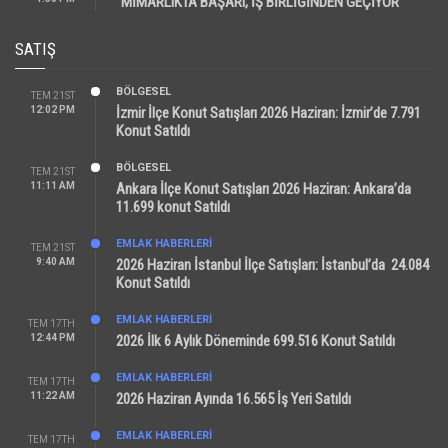
“MİMARLIKTA BAŞARI, İŞ BİRLİĞİNDEN GEÇİYOR”
SATIŞ
BÖLGESEL
TEM 21ST
12:02 PM
İzmir İlçe Konut Satışları 2026 Haziran: İzmir’de 7.791
Konut Satıldı
BÖLGESEL
TEM 21ST
11:11 AM
Ankara İlçe Konut Satışları 2026 Haziran: Ankara’da
11.699 konut Satıldı
EMLAK HABERLERI
TEM 21ST
9:40 AM
2026 Haziran İstanbul İlçe Satışları: İstanbul’da 24.084
Konut Satıldı
EMLAK HABERLERI
TEM 17TH
12:44 PM
2026 İlk 6 Aylık Döneminde 699.516 Konut Satıldı
EMLAK HABERLERI
TEM 17TH
11:22 AM
2026 Haziran Ayında 16.565 İş Yeri Satıldı
EMLAK HABERLERI
TEM 17TH