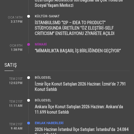
Sosyal Yaşam Merkezi
KÜLTÜR-SANAT
OCA 14TH
3:37 PM
İSTANBULSMD “I2P – IDEA TO PRODUCT”
STÜDYOSUNDA ÜRETİLEN “ÖZ ELEŞTİRİ-SELF
CRITICISM” ENSTELASYONU ZİYARETE AÇILDI
MİMARİ
OCA 9TH
1:38 PM
“MİMARLIKTA BAŞARI, İŞ BİRLİĞİNDEN GEÇİYOR”
SATIŞ
BÖLGESEL
TEM 21ST
12:02 PM
İzmir İlçe Konut Satışları 2026 Haziran: İzmir’de 7.791
Konut Satıldı
BÖLGESEL
TEM 21ST
11:11 AM
Ankara İlçe Konut Satışları 2026 Haziran: Ankara’da
11.699 konut Satıldı
EMLAK HABERLERI
TEM 21ST
9:40 AM
2026 Haziran İstanbul İlçe Satışları: İstanbul’da 24.084