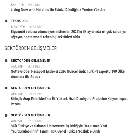
KAS 19TH
9:50 AM
Living Now with Netatmo ile Evinizi Dilediğiniz Yerden Yönetin
TEKNOLOJİ
MAY 15TH
10:40 AM
Biyometri ve bina otomasyon sistemleri 2025’in ilk aylarında en çok saldırıya
uğrayan operasyonel teknoloji sektörleri oldu
SEKTÖRDEN GELIŞMELER
SEKTÖRDEN GELIŞMELER
AĞU 6TH
6:15 PM
Notte Global Pasaport Endeksi 2026 Güncellendi: Türk Pasaportu 199 Ülke
Arasında 86. Sırada
SEKTÖRDEN GELIŞMELER
AĞU 6TH
12:34 PM
Birleşik Arap Emirlikleri’nin İlk Yüksek Hızlı Demiryolu Projesine Kalyon İnşaat
İmzası
SEKTÖRDEN GELIŞMELER
AĞU 6TH
11:30 AM
SKD Türkiye ve Sabancı Üniversitesi İş Birliğiyle Hazırlanan Yeni
“Sürdürülebilirlik” Tanımı TDK Genel Türkçe Sözlük’e Girdi