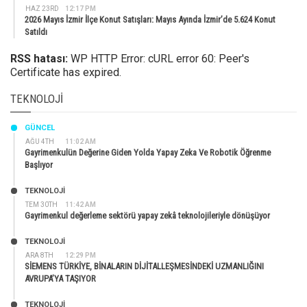
HAZ 23RD
12:17 PM
2026 Mayıs İzmir İlçe Konut Satışları: Mayıs Ayında İzmir’de 5.624 Konut
Satıldı
RSS hatası:
WP HTTP Error: cURL error 60: Peer's
Certificate has expired.
TEKNOLOJI
GÜNCEL
AĞU 4TH
11:02 AM
Gayrimenkulün Değerine Giden Yolda Yapay Zeka Ve Robotik Öğrenme
Başlıyor
TEKNOLOJİ
TEM 30TH
11:42 AM
Gayrimenkul değerleme sektörü yapay zekâ teknolojileriyle dönüşüyor
TEKNOLOJİ
ARA 8TH
12:29 PM
SİEMENS TÜRKİYE, BİNALARIN DİJİTALLEŞMESİNDEKİ UZMANLIĞINI
AVRUPA’YA TAŞIYOR
TEKNOLOJİ