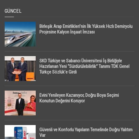
GÜNCEL
Birleşik Arap Emirlikleri’nin İlk Yüksek Hızlı Demiryolu
Projesine Kalyon İnşaat İmzası
SKD Türkiye ve Sabancı Üniversitesi İş Birliğiyle
Hazırlanan Yeni “Sürdürülebilirlik” Tanımı TDK Genel
Türkçe Sözlük’e Girdi
Evini Yenileyen Kazanıyor, Doğru Boya Seçimi
Konutun Değerini Koruyor
Güvenli ve Konforlu Yapıların Temelinde Doğru Yalıtım
Var