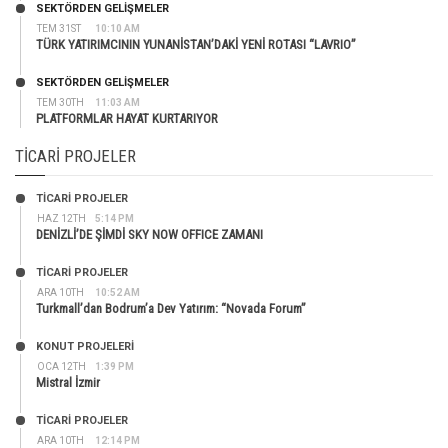
SEKTÖRDEN GELIŞMELER
TEM 31ST
10:10 AM
TÜRK YATIRIMCININ YUNANİSTAN’DAKİ YENİ ROTASI “LAVRIO”
SEKTÖRDEN GELIŞMELER
TEM 30TH
11:03 AM
PLATFORMLAR HAYAT KURTARIYOR
TICARI PROJELER
TİCARİ PROJELER
HAZ 12TH
5:14 PM
DENİZLİ’DE ŞİMDİ SKY NOW OFFICE ZAMANI
TİCARİ PROJELER
ARA 10TH
10:52 AM
Turkmall’dan Bodrum’a Dev Yatırım: “Novada Forum”
KONUT PROJELERI
OCA 12TH
1:39 PM
Mistral İzmir
TİCARİ PROJELER
ARA 10TH
12:14 PM