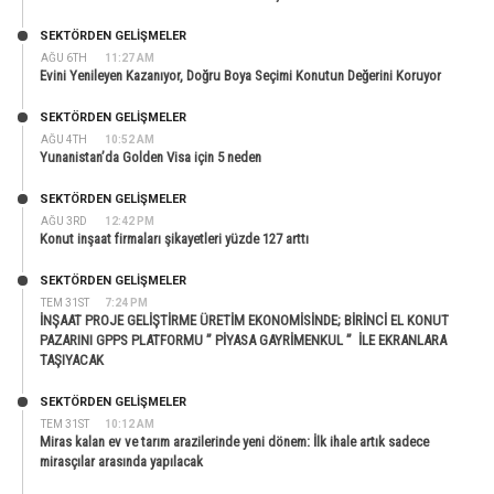
SEKTÖRDEN GELIŞMELER
AĞU 6TH
11:27 AM
Evini Yenileyen Kazanıyor, Doğru Boya Seçimi Konutun Değerini Koruyor
SEKTÖRDEN GELIŞMELER
AĞU 4TH
10:52 AM
Yunanistan’da Golden Visa için 5 neden
SEKTÖRDEN GELIŞMELER
AĞU 3RD
12:42 PM
Konut inşaat firmaları şikayetleri yüzde 127 arttı
SEKTÖRDEN GELIŞMELER
TEM 31ST
7:24 PM
İNŞAAT PROJE GELİŞTİRME ÜRETİM EKONOMİSİNDE; BİRİNCİ EL KONUT
PAZARINI GPPS PLATFORMU ” PİYASA GAYRİMENKUL ” İLE EKRANLARA
TAŞIYACAK
SEKTÖRDEN GELIŞMELER
TEM 31ST
10:12 AM
Miras kalan ev ve tarım arazilerinde yeni dönem: İlk ihale artık sadece
mirasçılar arasında yapılacak