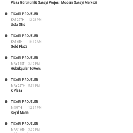
Plaza Görünümlü Sanayi Projesi: Modern Sanayi Merkezi
TİCARİ PROJELER
KAS 29TH
12:23 PM
Usta Ofis
TİCARİ PROJELER
KAS 6TH
10:12 AM
Gold Plaza
TİCARİ PROJELER
MAY 31ST
3:10 PM
Hukukçular Towers
TİCARİ PROJELER
MAY 25TH
5:51 PM
K Plaza
TİCARİ PROJELER
NIS 8TH
12:34 PM
Royal Marin
TİCARİ PROJELER
MAR 16TH
3:30 PM