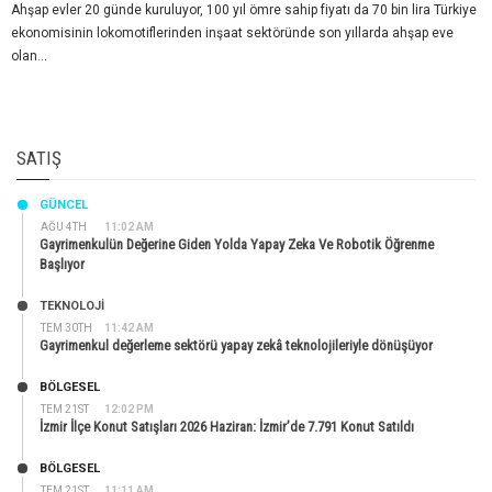
Ahşap evler 20 günde kuruluyor, 100 yıl ömre sahip fiyatı da 70 bin lira Türkiye
ekonomisinin lokomotiflerinden inşaat sektöründe son yıllarda ahşap eve
olan...
SATIŞ
GÜNCEL
AĞU 4TH
11:02 AM
Gayrimenkulün Değerine Giden Yolda Yapay Zeka Ve Robotik Öğrenme
Başlıyor
TEKNOLOJİ
TEM 30TH
11:42 AM
Gayrimenkul değerleme sektörü yapay zekâ teknolojileriyle dönüşüyor
BÖLGESEL
TEM 21ST
12:02 PM
İzmir İlçe Konut Satışları 2026 Haziran: İzmir’de 7.791 Konut Satıldı
BÖLGESEL
TEM 21ST
11:11 AM