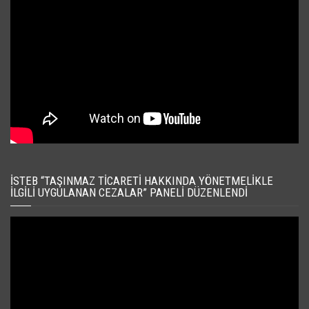
İSTEB “TAŞINMAZ TICARETI HAKKINDA YÖNETMELIKLE
İLGILI UYGULANAN CEZALAR” PANELI DÜZENLENDI