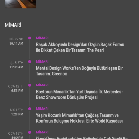
MIMARI
MİMARİ
NIS 22ND
10:11 AM
Başak Akkoyunlu Design’dan Özgün Saçak Formu
ile Dikkat Çeken Bir Tasarım: The Pearl
MİMARİ
ŞUB 6TH
11:39 AM
Mental Design Works’ten Doğayla Bütünleşen Bir
Tasarım: Greenox
MİMARİ
OCA 12TH
6:53 PM
Boytorun Mimarlık’tan Yurt Dışında İlk Mercedes-
Benz Showroom Dönüşüm Projesi
MİMARİ
NIS 16TH
1:29 PM
Yeşim Kozanlı Mimarlık’tan Çağdaş Tasarım ve
Konforun Buluşma Noktası: Elite World Kuşadası
MİMARİ
OCA 15TH
4:02 PM
Özer\Ürger Architects’ten Bağcılar’da Çok Yönlü Bir