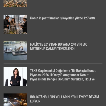
Konut inşaat firmaları şikayetleri yüzde 127 arttı
HALİÇ’TE 2019’DAN BU YANA 240 BİN 500
METREKÜP ÇAMUR TEMİZLENDİ
TSKB Gayrimenkul Değerleme “Bir Bakışta Konut
Piyasası 2026 İlk Yarıyıl” Araştırması: Konut
Piyasasında Dengeli Görünüm Sürerken, İlk El ve
İpotekli Satışlarda Sınırlı Toparlanma Dikkat Çekti
İBB, İSTANBUL’UN YOLLARINI YENİLEMEYE DEVAM
EDİYOR