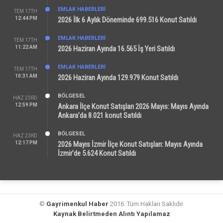
EMLAK HABERLERI
TEM 17TH
12:44 PM
2026 İlk 6 Aylık Döneminde 699.516 Konut Satıldı
EMLAK HABERLERI
TEM 17TH
11:22 AM
2026 Haziran Ayında 16.565 İş Yeri Satıldı
EMLAK HABERLERI
TEM 17TH
10:31 AM
2026 Haziran Ayında 129.979 Konut Satıldı
BÖLGESEL
HAZ 23RD
12:59 PM
Ankara İlçe Konut Satışları 2026 Mayıs: Mayıs Ayında
Ankara’da 8.021 konut Satıldı
BÖLGESEL
HAZ 23RD
12:17 PM
2026 Mayıs İzmir İlçe Konut Satışları: Mayıs Ayında
İzmir’de 5.624 Konut Satıldı
©
Gayrimenkul Haber
2016. Tüm Hakları Saklıdır.
Kaynak Belirtmeden Alıntı Yapılamaz