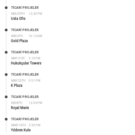
TİCARİ PROJELER
KAS 29TH
12:23 PM
Usta Ofis
TİCARİ PROJELER
KAS 6TH
10:12 AM
Gold Plaza
TİCARİ PROJELER
MAY 31ST
3:10 PM
Hukukçular Towers
TİCARİ PROJELER
MAY 25TH
5:51 PM
K Plaza
TİCARİ PROJELER
NIS 8TH
12:34 PM
Royal Marin
TİCARİ PROJELER
MAR 16TH
3:30 PM
Yıldırım Kule