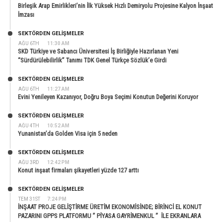
Birleşik Arap Emirlikleri’nin İlk Yüksek Hızlı Demiryolu Projesine Kalyon İnşaat
İmzası
SEKTÖRDEN GELIŞMELER
AĞU 6TH
11:30 AM
SKD Türkiye ve Sabancı Üniversitesi İş Birliğiyle Hazırlanan Yeni
“Sürdürülebilirlik” Tanımı TDK Genel Türkçe Sözlük’e Girdi
SEKTÖRDEN GELIŞMELER
AĞU 6TH
11:27 AM
Evini Yenileyen Kazanıyor, Doğru Boya Seçimi Konutun Değerini Koruyor
SEKTÖRDEN GELIŞMELER
AĞU 4TH
10:52 AM
Yunanistan’da Golden Visa için 5 neden
SEKTÖRDEN GELIŞMELER
AĞU 3RD
12:42 PM
Konut inşaat firmaları şikayetleri yüzde 127 arttı
SEKTÖRDEN GELIŞMELER
TEM 31ST
7:24 PM
İNŞAAT PROJE GELİŞTİRME ÜRETİM EKONOMİSİNDE; BİRİNCİ EL KONUT
PAZARINI GPPS PLATFORMU ” PİYASA GAYRİMENKUL ” İLE EKRANLARA