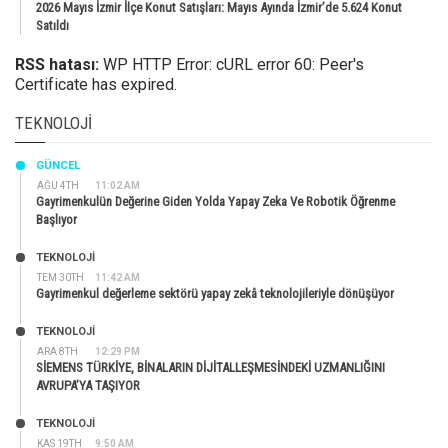
2026 Mayıs İzmir İlçe Konut Satışları: Mayıs Ayında İzmir’de 5.624 Konut
Satıldı
RSS hatası:
WP HTTP Error: cURL error 60: Peer's
Certificate has expired.
TEKNOLOJI
GÜNCEL
AĞU 4TH
11:02 AM
Gayrimenkulün Değerine Giden Yolda Yapay Zeka Ve Robotik Öğrenme
Başlıyor
TEKNOLOJİ
TEM 30TH
11:42 AM
Gayrimenkul değerleme sektörü yapay zekâ teknolojileriyle dönüşüyor
TEKNOLOJİ
ARA 8TH
12:29 PM
SİEMENS TÜRKİYE, BİNALARIN DİJİTALLEŞMESİNDEKİ UZMANLIĞINI
AVRUPA’YA TAŞIYOR
TEKNOLOJİ
KAS 19TH
9:50 AM