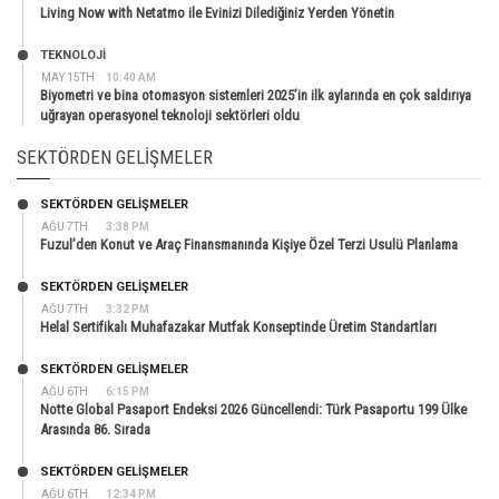
Living Now with Netatmo ile Evinizi Dilediğiniz Yerden Yönetin
TEKNOLOJİ
MAY 15TH
10:40 AM
Biyometri ve bina otomasyon sistemleri 2025’in ilk aylarında en çok saldırıya
uğrayan operasyonel teknoloji sektörleri oldu
SEKTÖRDEN GELIŞMELER
SEKTÖRDEN GELIŞMELER
AĞU 7TH
3:38 PM
Fuzul’den Konut ve Araç Finansmanında Kişiye Özel Terzi Usulü Planlama
SEKTÖRDEN GELIŞMELER
AĞU 7TH
3:32 PM
Helal Sertifikalı Muhafazakar Mutfak Konseptinde Üretim Standartları
SEKTÖRDEN GELIŞMELER
AĞU 6TH
6:15 PM
Notte Global Pasaport Endeksi 2026 Güncellendi: Türk Pasaportu 199 Ülke
Arasında 86. Sırada
SEKTÖRDEN GELIŞMELER
AĞU 6TH
12:34 PM