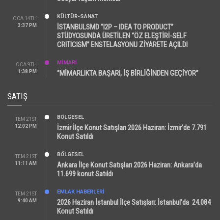
KÜLTÜR-SANAT
OCA 14TH
3:37 PM
İSTANBULSMD “I2P – IDEA TO PRODUCT”
STÜDYOSUNDA ÜRETİLEN “ÖZ ELEŞTİRİ-SELF
CRITICISM” ENSTELASYONU ZİYARETE AÇILDI
MİMARİ
OCA 9TH
1:38 PM
“MİMARLIKTA BAŞARI, İŞ BİRLİĞİNDEN GEÇİYOR”
SATIŞ
BÖLGESEL
TEM 21ST
12:02 PM
İzmir İlçe Konut Satışları 2026 Haziran: İzmir’de 7.791
Konut Satıldı
BÖLGESEL
TEM 21ST
11:11 AM
Ankara İlçe Konut Satışları 2026 Haziran: Ankara’da
11.699 konut Satıldı
EMLAK HABERLERI
TEM 21ST
9:40 AM
2026 Haziran İstanbul İlçe Satışları: İstanbul’da 24.084
Konut Satıldı