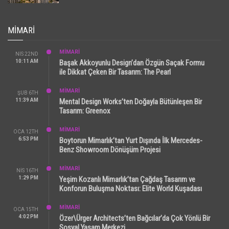
MIMARI
MİMARİ
NIS 22ND
10:11 AM
Başak Akkoyunlu Design’dan Özgün Saçak Formu
ile Dikkat Çeken Bir Tasarım: The Pearl
MİMARİ
ŞUB 6TH
11:39 AM
Mental Design Works’ten Doğayla Bütünleşen Bir
Tasarım: Greenox
MİMARİ
OCA 12TH
6:53 PM
Boytorun Mimarlık’tan Yurt Dışında İlk Mercedes-
Benz Showroom Dönüşüm Projesi
MİMARİ
NIS 16TH
1:29 PM
Yeşim Kozanlı Mimarlık’tan Çağdaş Tasarım ve
Konforun Buluşma Noktası: Elite World Kuşadası
MİMARİ
OCA 15TH
4:02 PM
Özer\Ürger Architects’ten Bağcılar’da Çok Yönlü Bir
Sosyal Yaşam Merkezi