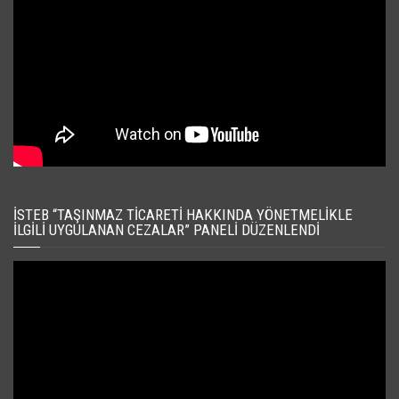
İSTEB “TAŞINMAZ TICARETI HAKKINDA YÖNETMELIKLE
İLGILI UYGULANAN CEZALAR” PANELI DÜZENLENDI