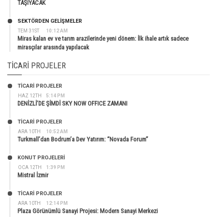
TAŞIYACAK
SEKTÖRDEN GELIŞMELER
TEM 31ST
10:12 AM
Miras kalan ev ve tarım arazilerinde yeni dönem: İlk ihale artık sadece
mirasçılar arasında yapılacak
TICARI PROJELER
TİCARİ PROJELER
HAZ 12TH
5:14 PM
DENİZLİ’DE ŞİMDİ SKY NOW OFFICE ZAMANI
TİCARİ PROJELER
ARA 10TH
10:52 AM
Turkmall’dan Bodrum’a Dev Yatırım: “Novada Forum”
KONUT PROJELERI
OCA 12TH
1:39 PM
Mistral İzmir
TİCARİ PROJELER
ARA 10TH
12:14 PM
Plaza Görünümlü Sanayi Projesi: Modern Sanayi Merkezi