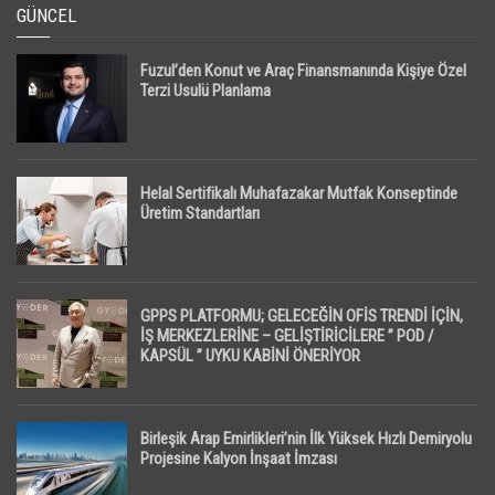
GÜNCEL
Fuzul’den Konut ve Araç Finansmanında Kişiye Özel
Terzi Usulü Planlama
Helal Sertifikalı Muhafazakar Mutfak Konseptinde
Üretim Standartları
GPPS PLATFORMU; GELECEĞİN OFİS TRENDİ İÇİN,
İŞ MERKEZLERİNE – GELİŞTİRİCİLERE ” POD /
KAPSÜL ” UYKU KABİNİ ÖNERİYOR
Birleşik Arap Emirlikleri’nin İlk Yüksek Hızlı Demiryolu
Projesine Kalyon İnşaat İmzası