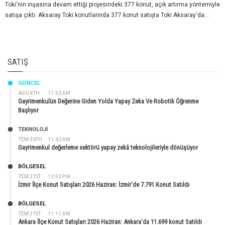
Toki'nin inşasına devam ettiği projesindeki 377 konut, açık artırma yöntemiyle
satışa çıktı. Aksaray Toki konutlarında 377 konut satışta Toki Aksaray'da...
SATIŞ
GÜNCEL
AĞU 4TH
11:02 AM
Gayrimenkulün Değerine Giden Yolda Yapay Zeka Ve Robotik Öğrenme
Başlıyor
TEKNOLOJİ
TEM 30TH
11:42 AM
Gayrimenkul değerleme sektörü yapay zekâ teknolojileriyle dönüşüyor
BÖLGESEL
TEM 21ST
12:02 PM
İzmir İlçe Konut Satışları 2026 Haziran: İzmir’de 7.791 Konut Satıldı
BÖLGESEL
TEM 21ST
11:11 AM
Ankara İlçe Konut Satışları 2026 Haziran: Ankara’da 11.699 konut Satıldı