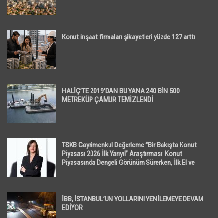
Konut inşaat firmaları şikayetleri yüzde 127 arttı
HALİÇ’TE 2019’DAN BU YANA 240 BİN 500
METREKÜP ÇAMUR TEMİZLENDİ
TSKB Gayrimenkul Değerleme “Bir Bakışta Konut
Piyasası 2026 İlk Yarıyıl” Araştırması: Konut
Piyasasında Dengeli Görünüm Sürerken, İlk El ve
İpotekli Satışlarda Sınırlı Toparlanma Dikkat Çekti
İBB, İSTANBUL’UN YOLLARINI YENİLEMEYE DEVAM
EDİYOR