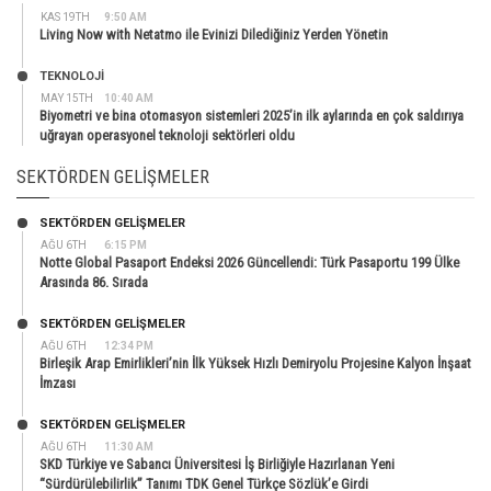
KAS 19TH
9:50 AM
Living Now with Netatmo ile Evinizi Dilediğiniz Yerden Yönetin
TEKNOLOJİ
MAY 15TH
10:40 AM
Biyometri ve bina otomasyon sistemleri 2025’in ilk aylarında en çok saldırıya
uğrayan operasyonel teknoloji sektörleri oldu
SEKTÖRDEN GELIŞMELER
SEKTÖRDEN GELIŞMELER
AĞU 6TH
6:15 PM
Notte Global Pasaport Endeksi 2026 Güncellendi: Türk Pasaportu 199 Ülke
Arasında 86. Sırada
SEKTÖRDEN GELIŞMELER
AĞU 6TH
12:34 PM
Birleşik Arap Emirlikleri’nin İlk Yüksek Hızlı Demiryolu Projesine Kalyon İnşaat
İmzası
SEKTÖRDEN GELIŞMELER
AĞU 6TH
11:30 AM
SKD Türkiye ve Sabancı Üniversitesi İş Birliğiyle Hazırlanan Yeni
“Sürdürülebilirlik” Tanımı TDK Genel Türkçe Sözlük’e Girdi