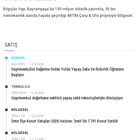
Bilgiçler Yapı, Bayrampaşa'da 130 milyon dolarlık yatırımla, 95 bin
metrekarelik alanda hayata geçirdiği AKTİM Çarşı & Ofis projesiyle bölgesel...
SATIŞ
GÜNCEL
AĞU 4TH
11:02 AM
Gayrimenkulün Değerine Giden Yolda Yapay Zeka Ve Robotik Öğrenme
Başlıyor
TEKNOLOJİ
TEM 30TH
11:42 AM
Gayrimenkul değerleme sektörü yapay zekâ teknolojileriyle dönüşüyor
BÖLGESEL
TEM 21ST
12:02 PM
İzmir İlçe Konut Satışları 2026 Haziran: İzmir’de 7.791 Konut Satıldı
BÖLGESEL
TEM 21ST
11:11 AM