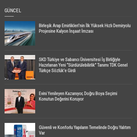
GÜNCEL
Birleşik Arap Emirlikleri’nin İlk Yüksek Hızlı Demiryolu
Projesine Kalyon İnşaat İmzası
SKD Türkiye ve Sabancı Üniversitesi İş Birliğiyle
Hazırlanan Yeni “Sürdürülebilirlik” Tanımı TDK Genel
Türkçe Sözlük’e Girdi
Evini Yenileyen Kazanıyor, Doğru Boya Seçimi
Konutun Değerini Koruyor
Güvenli ve Konforlu Yapıların Temelinde Doğru Yalıtım
Var