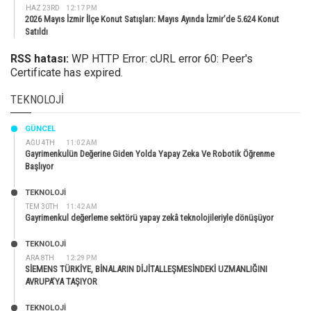
HAZ 23RD
12:17 PM
2026 Mayıs İzmir İlçe Konut Satışları: Mayıs Ayında İzmir’de 5.624 Konut
Satıldı
RSS hatası:
WP HTTP Error: cURL error 60: Peer's
Certificate has expired.
TEKNOLOJI
GÜNCEL
AĞU 4TH
11:02 AM
Gayrimenkulün Değerine Giden Yolda Yapay Zeka Ve Robotik Öğrenme
Başlıyor
TEKNOLOJİ
TEM 30TH
11:42 AM
Gayrimenkul değerleme sektörü yapay zekâ teknolojileriyle dönüşüyor
TEKNOLOJİ
ARA 8TH
12:29 PM
SİEMENS TÜRKİYE, BİNALARIN DİJİTALLEŞMESİNDEKİ UZMANLIĞINI
AVRUPA’YA TAŞIYOR
TEKNOLOJİ