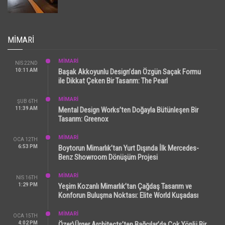
MIMARI
MİMARİ
NIS 22ND
10:11 AM
Başak Akkoyunlu Design’dan Özgün Saçak Formu
ile Dikkat Çeken Bir Tasarım: The Pearl
MİMARİ
ŞUB 6TH
11:39 AM
Mental Design Works’ten Doğayla Bütünleşen Bir
Tasarım: Greenox
MİMARİ
OCA 12TH
6:53 PM
Boytorun Mimarlık’tan Yurt Dışında İlk Mercedes-
Benz Showroom Dönüşüm Projesi
MİMARİ
NIS 16TH
1:29 PM
Yeşim Kozanlı Mimarlık’tan Çağdaş Tasarım ve
Konforun Buluşma Noktası: Elite World Kuşadası
MİMARİ
OCA 15TH
4:02 PM
Özer\Ürger Architects’ten Bağcılar’da Çok Yönlü Bir