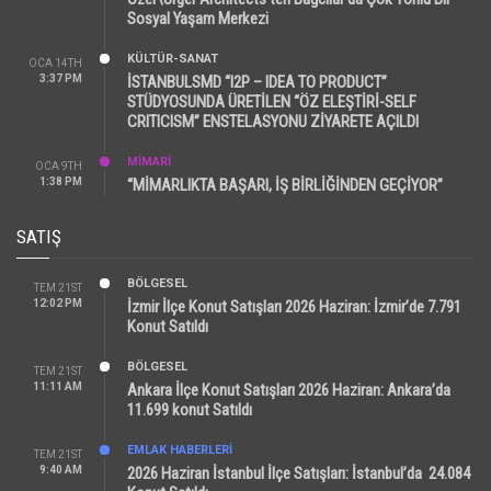
Sosyal Yaşam Merkezi
KÜLTÜR-SANAT
OCA 14TH
3:37 PM
İSTANBULSMD “I2P – IDEA TO PRODUCT”
STÜDYOSUNDA ÜRETİLEN “ÖZ ELEŞTİRİ-SELF
CRITICISM” ENSTELASYONU ZİYARETE AÇILDI
MİMARİ
OCA 9TH
1:38 PM
“MİMARLIKTA BAŞARI, İŞ BİRLİĞİNDEN GEÇİYOR”
SATIŞ
BÖLGESEL
TEM 21ST
12:02 PM
İzmir İlçe Konut Satışları 2026 Haziran: İzmir’de 7.791
Konut Satıldı
BÖLGESEL
TEM 21ST
11:11 AM
Ankara İlçe Konut Satışları 2026 Haziran: Ankara’da
11.699 konut Satıldı
EMLAK HABERLERI
TEM 21ST
9:40 AM
2026 Haziran İstanbul İlçe Satışları: İstanbul’da 24.084