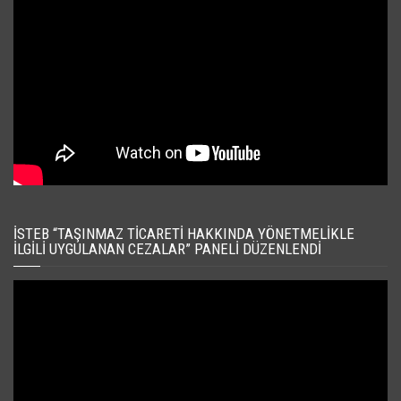
İSTEB “TAŞINMAZ TICARETI HAKKINDA YÖNETMELIKLE
İLGILI UYGULANAN CEZALAR” PANELI DÜZENLENDI