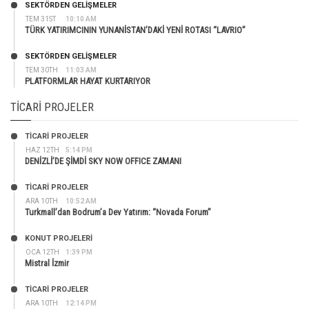
SEKTÖRDEN GELIŞMELER
TEM 31ST
10:10 AM
TÜRK YATIRIMCININ YUNANİSTAN’DAKİ YENİ ROTASI “LAVRIO”
SEKTÖRDEN GELIŞMELER
TEM 30TH
11:03 AM
PLATFORMLAR HAYAT KURTARIYOR
TICARI PROJELER
TİCARİ PROJELER
HAZ 12TH
5:14 PM
DENİZLİ’DE ŞİMDİ SKY NOW OFFICE ZAMANI
TİCARİ PROJELER
ARA 10TH
10:52 AM
Turkmall’dan Bodrum’a Dev Yatırım: “Novada Forum”
KONUT PROJELERI
OCA 12TH
1:39 PM
Mistral İzmir
TİCARİ PROJELER
ARA 10TH
12:14 PM