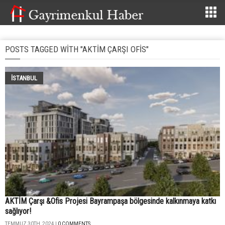
POSTS TAGGED WITH "AKTIM ÇARŞI OFIS"
İSTANBUL
AKTİM Çarşı &Ofis Projesi Bayrampaşa bölgesinde kalkınmaya katkı
sağlıyor!
TEMMUZ 30TH, 2024 |
0 COMMENTS