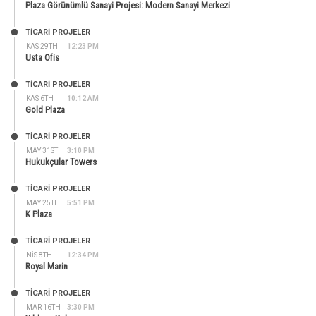
Plaza Görünümlü Sanayi Projesi: Modern Sanayi Merkezi
TİCARİ PROJELER
KAS 29TH
12:23 PM
Usta Ofis
TİCARİ PROJELER
KAS 6TH
10:12 AM
Gold Plaza
TİCARİ PROJELER
MAY 31ST
3:10 PM
Hukukçular Towers
TİCARİ PROJELER
MAY 25TH
5:51 PM
K Plaza
TİCARİ PROJELER
NIS 8TH
12:34 PM
Royal Marin
TİCARİ PROJELER
MAR 16TH
3:30 PM