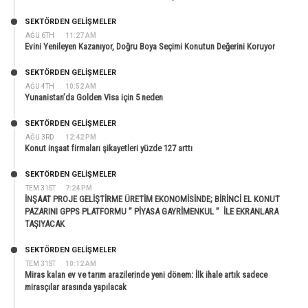
SEKTÖRDEN GELIŞMELER
AĞU 6TH
11:27 AM
Evini Yenileyen Kazanıyor, Doğru Boya Seçimi Konutun Değerini Koruyor
SEKTÖRDEN GELIŞMELER
AĞU 4TH
10:52 AM
Yunanistan’da Golden Visa için 5 neden
SEKTÖRDEN GELIŞMELER
AĞU 3RD
12:42 PM
Konut inşaat firmaları şikayetleri yüzde 127 arttı
SEKTÖRDEN GELIŞMELER
TEM 31ST
7:24 PM
İNŞAAT PROJE GELİŞTİRME ÜRETİM EKONOMİSİNDE; BİRİNCİ EL KONUT
PAZARINI GPPS PLATFORMU ” PİYASA GAYRİMENKUL ” İLE EKRANLARA
TAŞIYACAK
SEKTÖRDEN GELIŞMELER
TEM 31ST
10:12 AM
Miras kalan ev ve tarım arazilerinde yeni dönem: İlk ihale artık sadece
mirasçılar arasında yapılacak