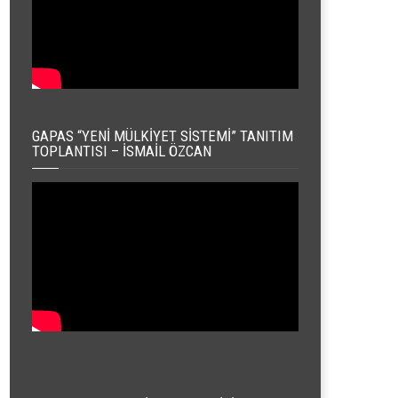
GAPAS “YENI MÜLKIYET SISTEMI” TANITIM
TOPLANTISI – İSMAIL ÖZCAN