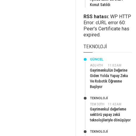
Konut Satıldı
RSS hatası:
WP HTTP
Error: cURL error 60:
Peer's Certificate has
expired.
TEKNOLOJI
GÜNCEL
AĞU 4TH
11:02 AM
Gayrimenkulün Değerine
Giden Yolda Yapay Zeka
Ve Robotik Öğrenme
Başlıyor
TEKNOLOJİ
TEM 30TH
11:42 AM
Gayrimenkul değerleme
sektörü yapay zekâ
teknolojileriyle dönüşüyor
TEKNOLOJİ