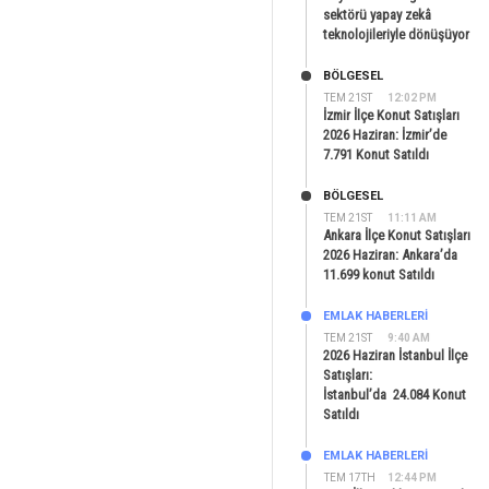
sektörü yapay zekâ
teknolojileriyle dönüşüyor
BÖLGESEL
TEM 21ST
12:02 PM
İzmir İlçe Konut Satışları
2026 Haziran: İzmir’de
7.791 Konut Satıldı
BÖLGESEL
TEM 21ST
11:11 AM
Ankara İlçe Konut Satışları
2026 Haziran: Ankara’da
11.699 konut Satıldı
EMLAK HABERLERI
TEM 21ST
9:40 AM
2026 Haziran İstanbul İlçe
Satışları:
İstanbul’da 24.084 Konut
Satıldı
EMLAK HABERLERI
TEM 17TH
12:44 PM