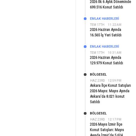
2026 İlk 6 Aylık Döneminde
699.516 Konut Satıldı
EMLAK HABERLERI
TEM 17TH
11:22 AM
2026 Haziran Ayında
16.565 İş Yeri Satıldı
EMLAK HABERLERI
TEM 17TH
10:31 AM
2026 Haziran Ayında
129.979 Konut Satıldı
BÖLGESEL
HAZ 23RD
12:59 PM
Ankara İlçe Konut Satışları
2026 Mayıs: Mayıs Ayında
Ankara’da 8.021 konut
Satıldı
BÖLGESEL
HAZ 23RD
12:17 PM
2026 Mayıs İzmir İlçe
Konut Satışları: Mayıs
Ayında İzmir’de 5.624