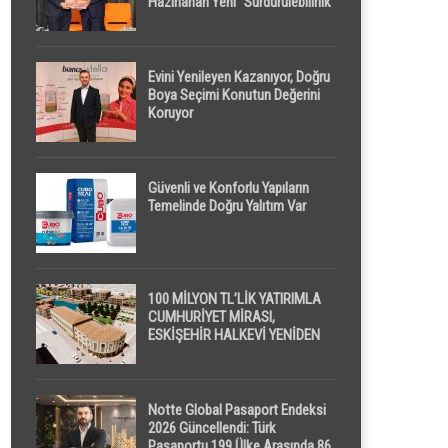
Hazırlanan Yeni “Sürdürülebilirlik”
Tanımı TDK Genel Türkçe
Sözlük’e Girdi
Evini Yenileyen Kazanıyor, Doğru
Boya Seçimi Konutun Değerini
Koruyor
Güvenli ve Konforlu Yapıların
Temelinde Doğru Yalıtım Var
100 MİLYON TL’LİK YATIRIMLA
CUMHURİYET MİRASI,
ESKİŞEHİR HALKEVİ YENİDEN
HAYAT BULUYOR
Notte Global Pasaport Endeksi
2026 Güncellendi: Türk
Pasaportu 199 Ülke Arasında 86.