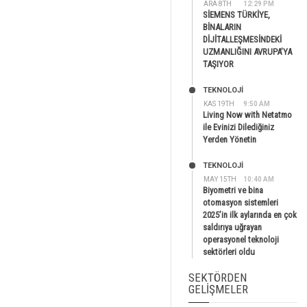
ARA 8TH
12:29 PM
SİEMENS TÜRKİYE,
BİNALARIN
DİJİTALLEŞMESİNDEKİ
UZMANLIĞINI AVRUPA’YA
TAŞIYOR
TEKNOLOJİ
KAS 19TH
9:50 AM
Living Now with Netatmo
ile Evinizi Dilediğiniz
Yerden Yönetin
TEKNOLOJİ
MAY 15TH
10:40 AM
Biyometri ve bina
otomasyon sistemleri
2025’in ilk aylarında en çok
saldırıya uğrayan
operasyonel teknoloji
sektörleri oldu
SEKTÖRDEN
GELIŞMELER