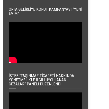
ORTA GELIRLIYE KONUT KAMPANYASI “YENI
EVIM”
İSTEB “TAŞINMAZ TICARETI HAKKINDA
YÖNETMELIKLE İLGILI UYGULANAN
CEZALAR” PANELI DÜZENLENDI