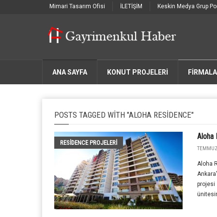
Mimari Tasarım Ofisi
İLETİŞİM
Keskin Medya Grup Por
ANA SAYFA
KONUT PROJELERİ
FIRMAL
POSTS TAGGED WITH "ALOHA RESIDENCE"
Aloha
RESIDENCE PROJELERI
TEMMUZ 
Aloha 
Ankara'
projesi
ünitesi