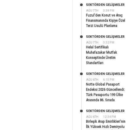
SEKTÖRDEN GELIŞMELER
AĞU 7TH
3:38 PM
Fuzul’den Konut ve Araç
Finansmanında Kişiye Özel
Terzi Usulü Planlama
SEKTÖRDEN GELIŞMELER
AĞU 7TH
3:32 PM
Helal Sertifikalı
Muhafazakar Mutfak
Konseptinde Üretim
Standartları
SEKTÖRDEN GELIŞMELER
AĞU 6TH
6:15 PM
Notte Global Pasaport
Endeksi 2026 Güncellendi:
Türk Pasaportu 199 Ülke
Arasında 86. Sırada
SEKTÖRDEN GELIŞMELER
AĞU 6TH
12:34 PM
Birleşik Arap Emirlikleri’nin
İlk Yüksek Hızlı Demiryolu