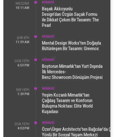
MİMARİ
NIS 22ND
10:11 AM
Başak Akkoyunlu
Design’dan Özgün Saçak Formu
ile Dikkat Çeken Bir Tasarım: The
Pearl
MİMARİ
ŞUB 6TH
11:39 AM
Mental Design Works’ten Doğayla
Bütünleşen Bir Tasarım: Greenox
MİMARİ
OCA 12TH
6:53 PM
Boytorun Mimarlık’tan Yurt Dışında
İlk Mercedes-
Benz Showroom Dönüşüm Projesi
MİMARİ
NIS 16TH
1:29 PM
Yeşim Kozanlı Mimarlık’tan
Çağdaş Tasarım ve Konforun
Buluşma Noktası: Elite World
Kuşadası
MİMARİ
OCA 15TH
4:02 PM
Özer\Ürger Architects’ten Bağcılar’da Çok
Yönlü Bir Sosyal Yaşam Merkezi