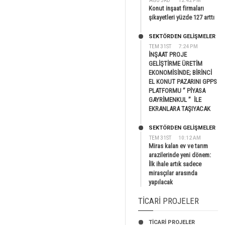
AĞU 3RD
12:42 PM
Konut inşaat firmaları
şikayetleri yüzde 127 arttı
SEKTÖRDEN GELIŞMELER
TEM 31ST
7:24 PM
İNŞAAT PROJE
GELİŞTİRME ÜRETİM
EKONOMİSİNDE; BİRİNCİ
EL KONUT PAZARINI GPPS
PLATFORMU ” PİYASA
GAYRİMENKUL ” İLE
EKRANLARA TAŞIYACAK
SEKTÖRDEN GELIŞMELER
TEM 31ST
10:12 AM
Miras kalan ev ve tarım
arazilerinde yeni dönem:
İlk ihale artık sadece
mirasçılar arasında
yapılacak
TICARI PROJELER
TİCARİ PROJELER