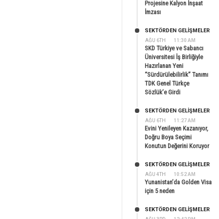
Projesine Kalyon İnşaat
İmzası
SEKTÖRDEN GELIŞMELER
AĞU 6TH
11:30 AM
SKD Türkiye ve Sabancı
Üniversitesi İş Birliğiyle
Hazırlanan Yeni
“Sürdürülebilirlik” Tanımı
TDK Genel Türkçe
Sözlük’e Girdi
SEKTÖRDEN GELIŞMELER
AĞU 6TH
11:27 AM
Evini Yenileyen Kazanıyor,
Doğru Boya Seçimi
Konutun Değerini Koruyor
SEKTÖRDEN GELIŞMELER
AĞU 4TH
10:52 AM
Yunanistan’da Golden Visa
için 5 neden
SEKTÖRDEN GELIŞMELER