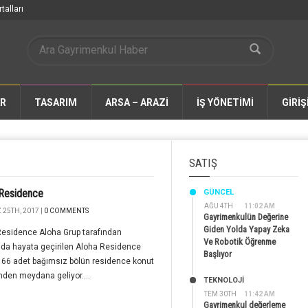
talları
AR
TASARIM
ARSA – ARAZİ
İŞ YÖNETİMİ
GİRİŞ
SATIŞ
 Residence
GÜNCEL
AĞU 4TH
11:02 AM
25TH, 2017 |
0 COMMENTS
Gayrimenkulün Değerine
Giden Yolda Yapay Zeka
Residence Aloha Grup tarafından
Ve Robotik Öğrenme
da hayata geçirilen Aloha Residence
Başlıyor
 66 adet bağımsız bölün residence konut
nden meydana geliyor....
TEKNOLOJİ
TEM 30TH
11:42 AM
Gayrimenkul değerleme