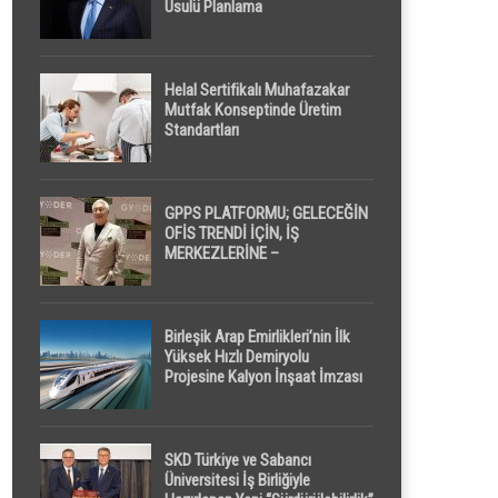
Usulü Planlama
Helal Sertifikalı Muhafazakar
Mutfak Konseptinde Üretim
Standartları
GPPS PLATFORMU; GELECEĞİN
OFİS TRENDİ İÇİN, İŞ
MERKEZLERİNE –
GELİŞTİRİCİLERE ” POD /
KAPSÜL ” UYKU KABİNİ
ÖNERİYOR
Birleşik Arap Emirlikleri’nin İlk
Yüksek Hızlı Demiryolu
Projesine Kalyon İnşaat İmzası
SKD Türkiye ve Sabancı
Üniversitesi İş Birliğiyle