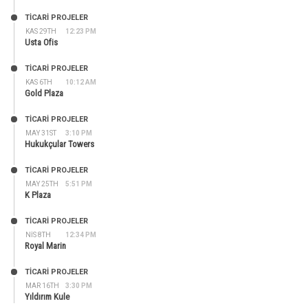
TİCARİ PROJELER
KAS 29TH
12:23 PM
Usta Ofis
TİCARİ PROJELER
KAS 6TH
10:12 AM
Gold Plaza
TİCARİ PROJELER
MAY 31ST
3:10 PM
Hukukçular Towers
TİCARİ PROJELER
MAY 25TH
5:51 PM
K Plaza
TİCARİ PROJELER
NIS 8TH
12:34 PM
Royal Marin
TİCARİ PROJELER
MAR 16TH
3:30 PM
Yıldırım Kule