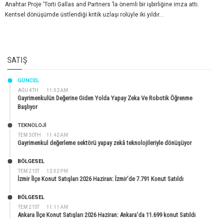
Anahtar Proje 'Torti Gallas and Partners ’la önemli bir işbirliğine imza attı.
Kentsel dönüşümde üstlendiği kritik uzlaşı rolüyle iki yıldır...
SATIŞ
GÜNCEL
AĞU 4TH
11:02 AM
Gayrimenkulün Değerine Giden Yolda Yapay Zeka Ve Robotik Öğrenme
Başlıyor
TEKNOLOJİ
TEM 30TH
11:42 AM
Gayrimenkul değerleme sektörü yapay zekâ teknolojileriyle dönüşüyor
BÖLGESEL
TEM 21ST
12:02 PM
İzmir İlçe Konut Satışları 2026 Haziran: İzmir’de 7.791 Konut Satıldı
BÖLGESEL
TEM 21ST
11:11 AM
Ankara İlçe Konut Satışları 2026 Haziran: Ankara’da 11.699 konut Satıldı