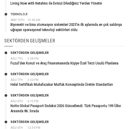
Living Now with Netatmo ile Evinizi Dilediğiniz Yerden Yönetin
TEKNOLOJİ
MAY 15TH
10:40 AM
Biyometri ve bina otomasyon sistemleri 2025’in ilk aylarında en çok saldırıya
uğrayan operasyonel teknoloji sektörleri oldu
SEKTÖRDEN GELIŞMELER
SEKTÖRDEN GELIŞMELER
AĞU 7TH
3:38 PM
Fuzul’den Konut ve Araç Finansmanında Kişiye Özel Terzi Usulü Planlama
SEKTÖRDEN GELIŞMELER
AĞU 7TH
3:32 PM
Helal Sertifikalı Muhafazakar Mutfak Konseptinde Üretim Standartları
SEKTÖRDEN GELIŞMELER
AĞU 6TH
6:15 PM
Notte Global Pasaport Endeksi 2026 Güncellendi: Türk Pasaportu 199 Ülke
Arasında 86. Sırada
SEKTÖRDEN GELIŞMELER
AĞU 6TH
12:34 PM