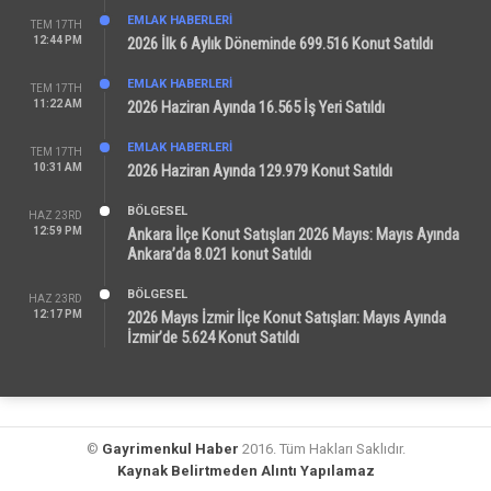
EMLAK HABERLERI
TEM 17TH
12:44 PM
2026 İlk 6 Aylık Döneminde 699.516 Konut Satıldı
EMLAK HABERLERI
TEM 17TH
11:22 AM
2026 Haziran Ayında 16.565 İş Yeri Satıldı
EMLAK HABERLERI
TEM 17TH
10:31 AM
2026 Haziran Ayında 129.979 Konut Satıldı
BÖLGESEL
HAZ 23RD
12:59 PM
Ankara İlçe Konut Satışları 2026 Mayıs: Mayıs Ayında
Ankara’da 8.021 konut Satıldı
BÖLGESEL
HAZ 23RD
12:17 PM
2026 Mayıs İzmir İlçe Konut Satışları: Mayıs Ayında
İzmir’de 5.624 Konut Satıldı
©
Gayrimenkul Haber
2016. Tüm Hakları Saklıdır.
Kaynak Belirtmeden Alıntı Yapılamaz