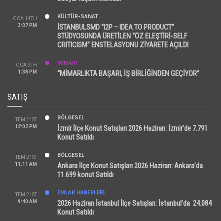
KÜLTÜR-SANAT
OCA 14TH
3:37 PM
İSTANBULSMD “I2P – IDEA TO PRODUCT”
STÜDYOSUNDA ÜRETİLEN “ÖZ ELEŞTİRİ-SELF
CRITICISM” ENSTELASYONU ZİYARETE AÇILDI
MİMARİ
OCA 9TH
1:38 PM
“MİMARLIKTA BAŞARI, İŞ BİRLİĞİNDEN GEÇİYOR”
SATIŞ
BÖLGESEL
TEM 21ST
12:02 PM
İzmir İlçe Konut Satışları 2026 Haziran: İzmir’de 7.791
Konut Satıldı
BÖLGESEL
TEM 21ST
11:11 AM
Ankara İlçe Konut Satışları 2026 Haziran: Ankara’da
11.699 konut Satıldı
EMLAK HABERLERI
TEM 21ST
9:40 AM
2026 Haziran İstanbul İlçe Satışları: İstanbul’da 24.084
Konut Satıldı