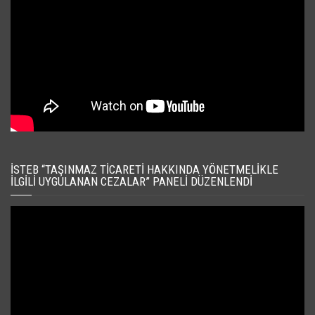
İSTEB “TAŞINMAZ TICARETI HAKKINDA YÖNETMELIKLE
İLGILI UYGULANAN CEZALAR” PANELI DÜZENLENDI