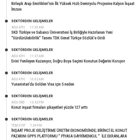
Birleşik Arap Emirlikleri’nin İlk Yüksek Hızlı Demiryolu Projesine Kalyon İnşaat
İmzası
SEKTÖRDEN GELIŞMELER
AĞU 6TH
11:30 AM
SKD Türkiye ve Sabancı Üniversitesi İş Birliğiyle Hazırlanan Yeni
“Sürdürülebilirlik” Tanımı TDK Genel Türkçe Sözlük’e Girdi
SEKTÖRDEN GELIŞMELER
AĞU 6TH
11:27 AM
Evini Yenileyen Kazanıyor, Doğru Boya Seçimi Konutun Değerini Koruyor
SEKTÖRDEN GELIŞMELER
AĞU 4TH
10:52 AM
Yunanistan’da Golden Visa için 5 neden
SEKTÖRDEN GELIŞMELER
AĞU 3RD
12:42 PM
Konut inşaat firmaları şikayetleri yüzde 127 arttı
SEKTÖRDEN GELIŞMELER
TEM 31ST
7:24 PM
İNŞAAT PROJE GELİŞTİRME ÜRETİM EKONOMİSİNDE; BİRİNCİ EL KONUT
PAZARINI GPPS PLATFORMU ” PİYASA GAYRİMENKUL ” İLE EKRANLARA