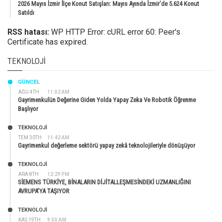
2026 Mayıs İzmir İlçe Konut Satışları: Mayıs Ayında İzmir’de 5.624 Konut
Satıldı
RSS hatası:
WP HTTP Error: cURL error 60: Peer's
Certificate has expired.
TEKNOLOJI
GÜNCEL
AĞU 4TH
11:02 AM
Gayrimenkulün Değerine Giden Yolda Yapay Zeka Ve Robotik Öğrenme
Başlıyor
TEKNOLOJİ
TEM 30TH
11:42 AM
Gayrimenkul değerleme sektörü yapay zekâ teknolojileriyle dönüşüyor
TEKNOLOJİ
ARA 8TH
12:29 PM
SİEMENS TÜRKİYE, BİNALARIN DİJİTALLEŞMESİNDEKİ UZMANLIĞINI
AVRUPA’YA TAŞIYOR
TEKNOLOJİ
KAS 19TH
9:50 AM