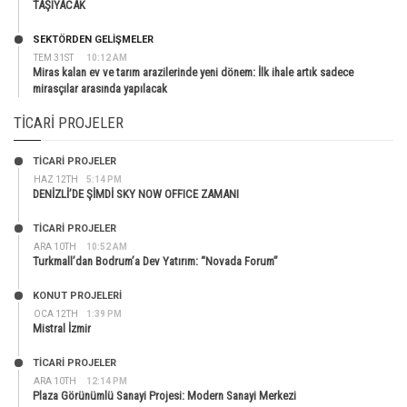
TAŞIYACAK
SEKTÖRDEN GELIŞMELER
TEM 31ST
10:12 AM
Miras kalan ev ve tarım arazilerinde yeni dönem: İlk ihale artık sadece
mirasçılar arasında yapılacak
TICARI PROJELER
TİCARİ PROJELER
HAZ 12TH
5:14 PM
DENİZLİ’DE ŞİMDİ SKY NOW OFFICE ZAMANI
TİCARİ PROJELER
ARA 10TH
10:52 AM
Turkmall’dan Bodrum’a Dev Yatırım: “Novada Forum”
KONUT PROJELERI
OCA 12TH
1:39 PM
Mistral İzmir
TİCARİ PROJELER
ARA 10TH
12:14 PM
Plaza Görünümlü Sanayi Projesi: Modern Sanayi Merkezi