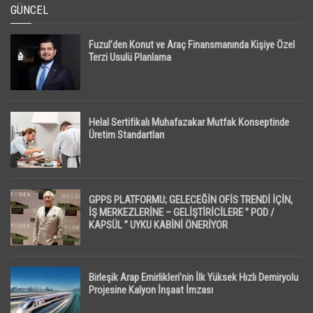
GÜNCEL
Fuzul’den Konut ve Araç Finansmanında Kişiye Özel
Terzi Usulü Planlama
Helal Sertifikalı Muhafazakar Mutfak Konseptinde
Üretim Standartları
GPPS PLATFORMU; GELECEĞİN OFİS TRENDİ İÇİN,
İŞ MERKEZLERİNE – GELİŞTİRİCİLERE ” POD /
KAPSÜL ” UYKU KABİNİ ÖNERİYOR
Birleşik Arap Emirlikleri’nin İlk Yüksek Hızlı Demiryolu
Projesine Kalyon İnşaat İmzası