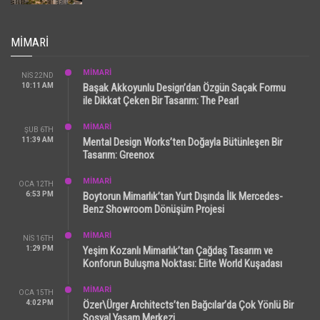
MIMARI
MİMARİ
NIS 22ND
10:11 AM
Başak Akkoyunlu Design’dan Özgün Saçak Formu
ile Dikkat Çeken Bir Tasarım: The Pearl
MİMARİ
ŞUB 6TH
11:39 AM
Mental Design Works’ten Doğayla Bütünleşen Bir
Tasarım: Greenox
MİMARİ
OCA 12TH
6:53 PM
Boytorun Mimarlık’tan Yurt Dışında İlk Mercedes-
Benz Showroom Dönüşüm Projesi
MİMARİ
NIS 16TH
1:29 PM
Yeşim Kozanlı Mimarlık’tan Çağdaş Tasarım ve
Konforun Buluşma Noktası: Elite World Kuşadası
MİMARİ
OCA 15TH
4:02 PM
Özer\Ürger Architects’ten Bağcılar’da Çok Yönlü Bir
Sosyal Yaşam Merkezi