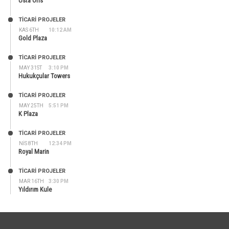
Usta Ofis
TİCARİ PROJELER
KAS 6TH
10:12 AM
Gold Plaza
TİCARİ PROJELER
MAY 31ST
3:10 PM
Hukukçular Towers
TİCARİ PROJELER
MAY 25TH
5:51 PM
K Plaza
TİCARİ PROJELER
NIS 8TH
12:34 PM
Royal Marin
TİCARİ PROJELER
MAR 16TH
3:30 PM
Yıldırım Kule