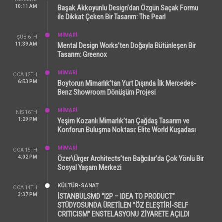
10:11 AM
Başak Akkoyunlu Design’dan Özgün Saçak Formu
ile Dikkat Çeken Bir Tasarım: The Pearl
MİMARİ
ŞUB 6TH
11:39 AM
Mental Design Works’ten Doğayla Bütünleşen Bir
Tasarım: Greenox
MİMARİ
OCA 12TH
6:53 PM
Boytorun Mimarlık’tan Yurt Dışında İlk Mercedes-
Benz Showroom Dönüşüm Projesi
MİMARİ
NIS 16TH
1:29 PM
Yeşim Kozanlı Mimarlık’tan Çağdaş Tasarım ve
Konforun Buluşma Noktası: Elite World Kuşadası
MİMARİ
OCA 15TH
4:02 PM
Özer\Ürger Architects’ten Bağcılar’da Çok Yönlü Bir
Sosyal Yaşam Merkezi
KÜLTÜR-SANAT
OCA 14TH
3:37 PM
İSTANBULSMD “I2P – IDEA TO PRODUCT”
STÜDYOSUNDA ÜRETİLEN “ÖZ ELEŞTİRİ-SELF
CRITICISM” ENSTELASYONU ZİYARETE AÇILDI