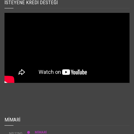
İSTEYENE KREDI DESTEĞI
MIMARI
MİMARİ
NIS 22ND