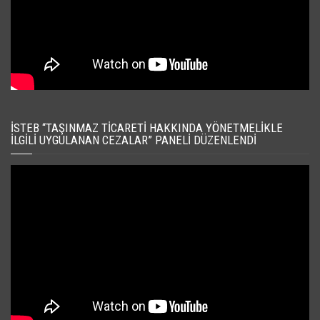
İSTEB “TAŞINMAZ TICARETI HAKKINDA YÖNETMELIKLE
İLGILI UYGULANAN CEZALAR” PANELI DÜZENLENDI