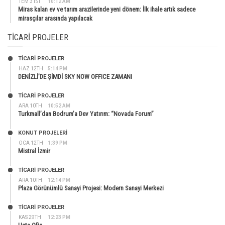
TEM 31ST
10:12 AM
Miras kalan ev ve tarım arazilerinde yeni dönem: İlk ihale artık sadece
mirasçılar arasında yapılacak
TICARI PROJELER
TİCARİ PROJELER
HAZ 12TH
5:14 PM
DENİZLİ’DE ŞİMDİ SKY NOW OFFICE ZAMANI
TİCARİ PROJELER
ARA 10TH
10:52 AM
Turkmall’dan Bodrum’a Dev Yatırım: “Novada Forum”
KONUT PROJELERI
OCA 12TH
1:39 PM
Mistral İzmir
TİCARİ PROJELER
ARA 10TH
12:14 PM
Plaza Görünümlü Sanayi Projesi: Modern Sanayi Merkezi
TİCARİ PROJELER
KAS 29TH
12:23 PM