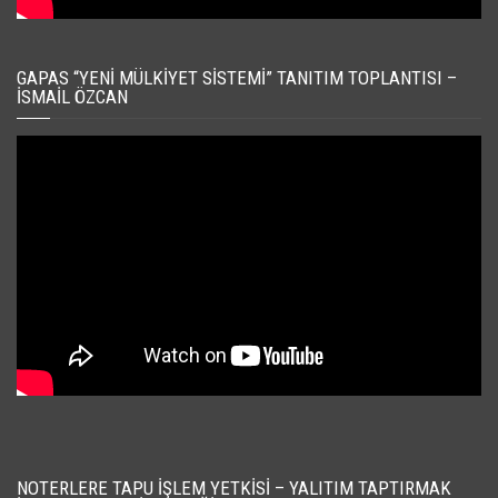
GAPAS “YENI MÜLKIYET SISTEMI” TANITIM TOPLANTISI –
İSMAIL ÖZCAN
NOTERLERE TAPU İŞLEM YETKISI – YALITIM TAPTIRMAK