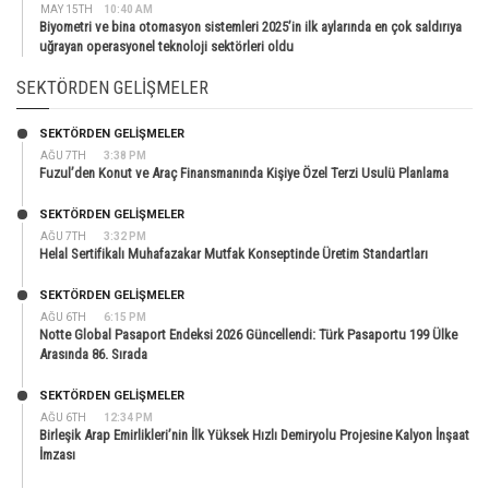
MAY 15TH
10:40 AM
Biyometri ve bina otomasyon sistemleri 2025’in ilk aylarında en çok saldırıya
uğrayan operasyonel teknoloji sektörleri oldu
SEKTÖRDEN GELIŞMELER
SEKTÖRDEN GELIŞMELER
AĞU 7TH
3:38 PM
Fuzul’den Konut ve Araç Finansmanında Kişiye Özel Terzi Usulü Planlama
SEKTÖRDEN GELIŞMELER
AĞU 7TH
3:32 PM
Helal Sertifikalı Muhafazakar Mutfak Konseptinde Üretim Standartları
SEKTÖRDEN GELIŞMELER
AĞU 6TH
6:15 PM
Notte Global Pasaport Endeksi 2026 Güncellendi: Türk Pasaportu 199 Ülke
Arasında 86. Sırada
SEKTÖRDEN GELIŞMELER
AĞU 6TH
12:34 PM
Birleşik Arap Emirlikleri’nin İlk Yüksek Hızlı Demiryolu Projesine Kalyon İnşaat
İmzası