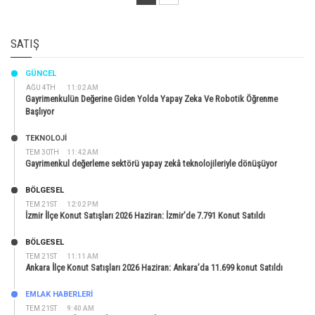
SATIŞ
GÜNCEL
AĞU 4TH
11:02 AM
Gayrimenkulün Değerine Giden Yolda Yapay Zeka Ve Robotik Öğrenme
Başlıyor
TEKNOLOJİ
TEM 30TH
11:42 AM
Gayrimenkul değerleme sektörü yapay zekâ teknolojileriyle dönüşüyor
BÖLGESEL
TEM 21ST
12:02 PM
İzmir İlçe Konut Satışları 2026 Haziran: İzmir’de 7.791 Konut Satıldı
BÖLGESEL
TEM 21ST
11:11 AM
Ankara İlçe Konut Satışları 2026 Haziran: Ankara’da 11.699 konut Satıldı
EMLAK HABERLERI
TEM 21ST
9:40 AM