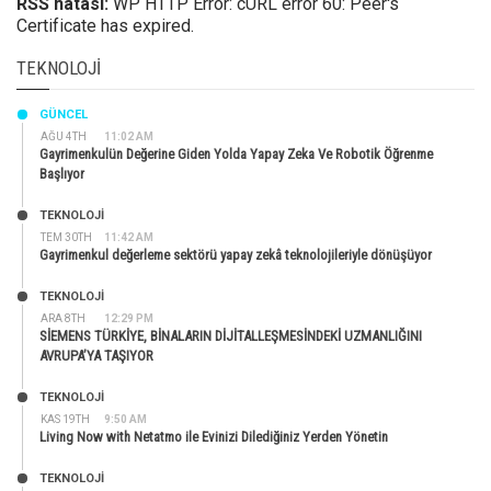
RSS hatası:
WP HTTP Error: cURL error 60: Peer's
Certificate has expired.
TEKNOLOJI
GÜNCEL
AĞU 4TH
11:02 AM
Gayrimenkulün Değerine Giden Yolda Yapay Zeka Ve Robotik Öğrenme
Başlıyor
TEKNOLOJİ
TEM 30TH
11:42 AM
Gayrimenkul değerleme sektörü yapay zekâ teknolojileriyle dönüşüyor
TEKNOLOJİ
ARA 8TH
12:29 PM
SİEMENS TÜRKİYE, BİNALARIN DİJİTALLEŞMESİNDEKİ UZMANLIĞINI
AVRUPA’YA TAŞIYOR
TEKNOLOJİ
KAS 19TH
9:50 AM
Living Now with Netatmo ile Evinizi Dilediğiniz Yerden Yönetin
TEKNOLOJİ