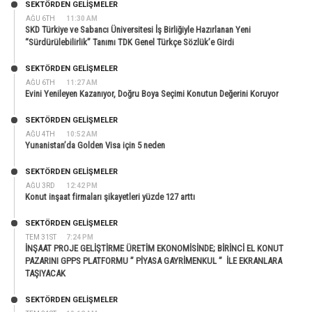
SEKTÖRDEN GELIŞMELER
AĞU 6TH
11:30 AM
SKD Türkiye ve Sabancı Üniversitesi İş Birliğiyle Hazırlanan Yeni
“Sürdürülebilirlik” Tanımı TDK Genel Türkçe Sözlük’e Girdi
SEKTÖRDEN GELIŞMELER
AĞU 6TH
11:27 AM
Evini Yenileyen Kazanıyor, Doğru Boya Seçimi Konutun Değerini Koruyor
SEKTÖRDEN GELIŞMELER
AĞU 4TH
10:52 AM
Yunanistan’da Golden Visa için 5 neden
SEKTÖRDEN GELIŞMELER
AĞU 3RD
12:42 PM
Konut inşaat firmaları şikayetleri yüzde 127 arttı
SEKTÖRDEN GELIŞMELER
TEM 31ST
7:24 PM
İNŞAAT PROJE GELİŞTİRME ÜRETİM EKONOMİSİNDE; BİRİNCİ EL KONUT
PAZARINI GPPS PLATFORMU ” PİYASA GAYRİMENKUL ” İLE EKRANLARA
TAŞIYACAK
SEKTÖRDEN GELIŞMELER