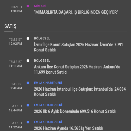
MİMARİ
OCA 9TH
1:38 PM
“MİMARLIKTA BAŞARI, İŞ BİRLİĞİNDEN GEÇİYOR”
SATIŞ
BÖLGESEL
TEM 21ST
12:02 PM
İzmir İlçe Konut Satışları 2026 Haziran: İzmir’de 7.791
Konut Satıldı
BÖLGESEL
TEM 21ST
11:11 AM
Ankara İlçe Konut Satışları 2026 Haziran: Ankara’da
11.699 konut Satıldı
EMLAK HABERLERI
TEM 21ST
9:40 AM
2026 Haziran İstanbul İlçe Satışları: İstanbul’da 24.084
Konut Satıldı
EMLAK HABERLERI
TEM 17TH
12:44 PM
2026 İlk 6 Aylık Döneminde 699.516 Konut Satıldı
EMLAK HABERLERI
TEM 17TH
11:22 AM
2026 Haziran Ayında 16.565 İş Yeri Satıldı