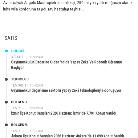
Avustralyalı Angelo Mastropietro isimli kişi, 250 milyon yıllık mağarayı alarak
lüks villa konforuna taşıdı. MS hastalığı teşhisi...
SATIŞ
GÜNCEL
AĞU 4TH
11:02 AM
Gayrimenkulün Değerine Giden Yolda Yapay Zeka Ve Robotik Öğrenme
Başlıyor
TEKNOLOJİ
TEM 30TH
11:42 AM
Gayrimenkul değerleme sektörü yapay zekâ teknolojileriyle dönüşüyor
BÖLGESEL
TEM 21ST
12:02 PM
İzmir İlçe Konut Satışları 2026 Haziran: İzmir’de 7.791 Konut Satıldı
BÖLGESEL
TEM 21ST
11:11 AM
Ankara İlçe Konut Satışları 2026 Haziran: Ankara’da 11.699 konut Satıldı