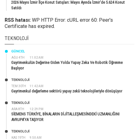
2026 Mayıs İzmir İlçe Konut Satışları: Mayıs Ayında İzmir’de 5.624 Konut
Satıldı
RSS hatası:
WP HTTP Error: cURL error 60: Peer's
Certificate has expired.
TEKNOLOJI
GÜNCEL
AĞU 4TH
11:02 AM
Gayrimenkulün Değerine Giden Yolda Yapay Zeka Ve Robotik Öğrenme
Başlıyor
TEKNOLOJİ
TEM 30TH
11:42 AM
Gayrimenkul değerleme sektörü yapay zekâ teknolojileriyle dönüşüyor
TEKNOLOJİ
ARA 8TH
12:29 PM
SİEMENS TÜRKİYE, BİNALARIN DİJİTALLEŞMESİNDEKİ UZMANLIĞINI
AVRUPA’YA TAŞIYOR
TEKNOLOJİ
KAS 19TH
9:50 AM