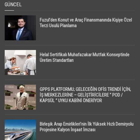
GÜNCEL
Fuzul’den Konut ve Araç Finansmanında Kişiye Özel
Terzi Usulü Planlama
Helal Sertifikalı Muhafazakar Mutfak Konseptinde
Üretim Standartları
GPPS PLATFORMU; GELECEĞİN OFİS TRENDİ İÇİN,
İŞ MERKEZLERİNE – GELİŞTİRİCİLERE ” POD /
KAPSÜL ” UYKU KABİNİ ÖNERİYOR
Birleşik Arap Emirlikleri’nin İlk Yüksek Hızlı Demiryolu
Projesine Kalyon İnşaat İmzası