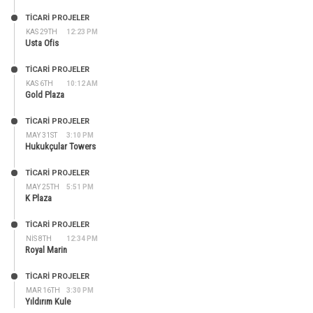
TİCARİ PROJELER
KAS 29TH
12:23 PM
Usta Ofis
TİCARİ PROJELER
KAS 6TH
10:12 AM
Gold Plaza
TİCARİ PROJELER
MAY 31ST
3:10 PM
Hukukçular Towers
TİCARİ PROJELER
MAY 25TH
5:51 PM
K Plaza
TİCARİ PROJELER
NIS 8TH
12:34 PM
Royal Marin
TİCARİ PROJELER
MAR 16TH
3:30 PM
Yıldırım Kule