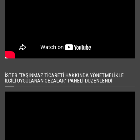
İSTEB “TAŞINMAZ TICARETI HAKKINDA YÖNETMELIKLE
İLGILI UYGULANAN CEZALAR” PANELI DÜZENLENDI