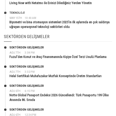
Living Now with Netatmo ile Evinizi Dilediğiniz Yerden Yönetin
TEKNOLOJİ
MAY 15TH
10:40 AM
Biyometri ve bina otomasyon sistemleri 2025’in ilk aylarında en çok saldırıya
uğrayan operasyonel teknoloji sektörleri oldu
SEKTÖRDEN GELIŞMELER
SEKTÖRDEN GELIŞMELER
AĞU 7TH
3:38 PM
Fuzul’den Konut ve Araç Finansmanında Kişiye Özel Terzi Usulü Planlama
SEKTÖRDEN GELIŞMELER
AĞU 7TH
3:32 PM
Helal Sertifikalı Muhafazakar Mutfak Konseptinde Üretim Standartları
SEKTÖRDEN GELIŞMELER
AĞU 6TH
6:15 PM
Notte Global Pasaport Endeksi 2026 Güncellendi: Türk Pasaportu 199 Ülke
Arasında 86. Sırada
SEKTÖRDEN GELIŞMELER
AĞU 6TH
12:34 PM