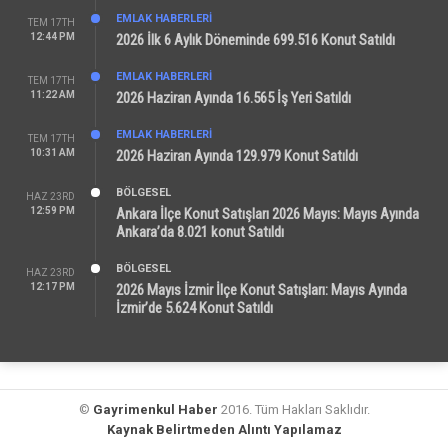
EMLAK HABERLERI
TEM 17TH
12:44 PM
2026 İlk 6 Aylık Döneminde 699.516 Konut Satıldı
EMLAK HABERLERI
TEM 17TH
11:22 AM
2026 Haziran Ayında 16.565 İş Yeri Satıldı
EMLAK HABERLERI
TEM 17TH
10:31 AM
2026 Haziran Ayında 129.979 Konut Satıldı
BÖLGESEL
HAZ 23RD
12:59 PM
Ankara İlçe Konut Satışları 2026 Mayıs: Mayıs Ayında
Ankara’da 8.021 konut Satıldı
BÖLGESEL
HAZ 23RD
12:17 PM
2026 Mayıs İzmir İlçe Konut Satışları: Mayıs Ayında
İzmir’de 5.624 Konut Satıldı
©
Gayrimenkul Haber
2016. Tüm Hakları Saklıdır.
Kaynak Belirtmeden Alıntı Yapılamaz