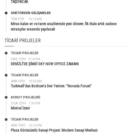
TAŞIYACAK
SEKTÖRDEN GELIŞMELER
TEM 31ST
10:12 AM
Miras kalan ev ve tarım arazilerinde yeni dönem: İlk ihale artık sadece
mirasçılar arasında yapılacak
TICARI PROJELER
TİCARİ PROJELER
HAZ 12TH
5:14 PM
DENİZLİ’DE ŞİMDİ SKY NOW OFFICE ZAMANI
TİCARİ PROJELER
ARA 10TH
10:52 AM
Turkmall’dan Bodrum’a Dev Yatırım: “Novada Forum”
KONUT PROJELERI
OCA 12TH
1:39 PM
Mistral İzmir
TİCARİ PROJELER
ARA 10TH
12:14 PM
Plaza Görünümlü Sanayi Projesi: Modern Sanayi Merkezi