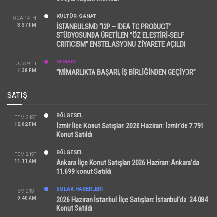
KÜLTÜR-SANAT
OCA 14TH
3:37 PM
İSTANBULSMD “I2P – IDEA TO PRODUCT”
STÜDYOSUNDA ÜRETİLEN “ÖZ ELEŞTİRİ-SELF
CRITICISM” ENSTELASYONU ZİYARETE AÇILDI
MİMARİ
OCA 9TH
1:38 PM
“MİMARLIKTA BAŞARI, İŞ BİRLİĞİNDEN GEÇİYOR”
SATIŞ
BÖLGESEL
TEM 21ST
12:02 PM
İzmir İlçe Konut Satışları 2026 Haziran: İzmir’de 7.791
Konut Satıldı
BÖLGESEL
TEM 21ST
11:11 AM
Ankara İlçe Konut Satışları 2026 Haziran: Ankara’da
11.699 konut Satıldı
EMLAK HABERLERI
TEM 21ST
9:40 AM
2026 Haziran İstanbul İlçe Satışları: İstanbul’da 24.084
Konut Satıldı