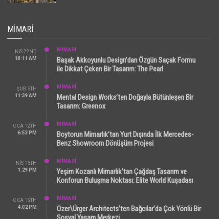
MIMARI
MİMARİ
NIS 22ND
10:11 AM
Başak Akkoyunlu Design’dan Özgün Saçak Formu
ile Dikkat Çeken Bir Tasarım: The Pearl
MİMARİ
ŞUB 6TH
11:39 AM
Mental Design Works’ten Doğayla Bütünleşen Bir
Tasarım: Greenox
MİMARİ
OCA 12TH
6:53 PM
Boytorun Mimarlık’tan Yurt Dışında İlk Mercedes-
Benz Showroom Dönüşüm Projesi
MİMARİ
NIS 16TH
1:29 PM
Yeşim Kozanlı Mimarlık’tan Çağdaş Tasarım ve
Konforun Buluşma Noktası: Elite World Kuşadası
MİMARİ
OCA 15TH
4:02 PM
Özer\Ürger Architects’ten Bağcılar’da Çok Yönlü Bir
Sosyal Yaşam Merkezi