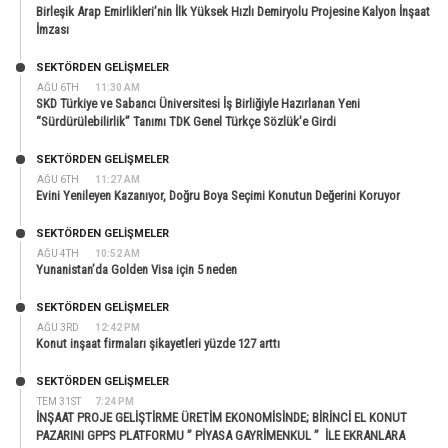
Birleşik Arap Emirlikleri’nin İlk Yüksek Hızlı Demiryolu Projesine Kalyon İnşaat
İmzası
SEKTÖRDEN GELIŞMELER
AĞU 6TH
11:30 AM
SKD Türkiye ve Sabancı Üniversitesi İş Birliğiyle Hazırlanan Yeni
“Sürdürülebilirlik” Tanımı TDK Genel Türkçe Sözlük’e Girdi
SEKTÖRDEN GELIŞMELER
AĞU 6TH
11:27 AM
Evini Yenileyen Kazanıyor, Doğru Boya Seçimi Konutun Değerini Koruyor
SEKTÖRDEN GELIŞMELER
AĞU 4TH
10:52 AM
Yunanistan’da Golden Visa için 5 neden
SEKTÖRDEN GELIŞMELER
AĞU 3RD
12:42 PM
Konut inşaat firmaları şikayetleri yüzde 127 arttı
SEKTÖRDEN GELIŞMELER
TEM 31ST
7:24 PM
İNŞAAT PROJE GELİŞTİRME ÜRETİM EKONOMİSİNDE; BİRİNCİ EL KONUT
PAZARINI GPPS PLATFORMU ” PİYASA GAYRİMENKUL ” İLE EKRANLARA