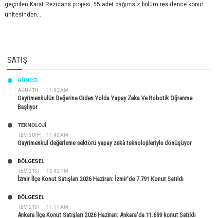
geçirilen Karat Rezidans projesi, 55 adet bağımsız bölüm residence konut
ünitesinden...
SATIŞ
GÜNCEL
AĞU 4TH
11:02 AM
Gayrimenkulün Değerine Giden Yolda Yapay Zeka Ve Robotik Öğrenme
Başlıyor
TEKNOLOJİ
TEM 30TH
11:42 AM
Gayrimenkul değerleme sektörü yapay zekâ teknolojileriyle dönüşüyor
BÖLGESEL
TEM 21ST
12:02 PM
İzmir İlçe Konut Satışları 2026 Haziran: İzmir’de 7.791 Konut Satıldı
BÖLGESEL
TEM 21ST
11:11 AM
Ankara İlçe Konut Satışları 2026 Haziran: Ankara’da 11.699 konut Satıldı