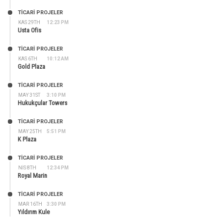
TİCARİ PROJELER
KAS 29TH
12:23 PM
Usta Ofis
TİCARİ PROJELER
KAS 6TH
10:12 AM
Gold Plaza
TİCARİ PROJELER
MAY 31ST
3:10 PM
Hukukçular Towers
TİCARİ PROJELER
MAY 25TH
5:51 PM
K Plaza
TİCARİ PROJELER
NIS 8TH
12:34 PM
Royal Marin
TİCARİ PROJELER
MAR 16TH
3:30 PM
Yıldırım Kule