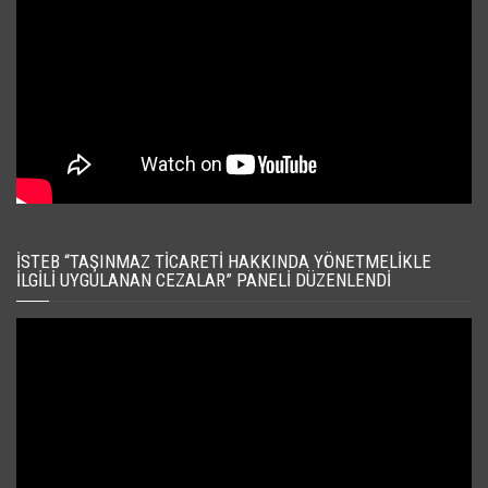
İSTEB “TAŞINMAZ TICARETI HAKKINDA YÖNETMELIKLE
İLGILI UYGULANAN CEZALAR” PANELI DÜZENLENDI