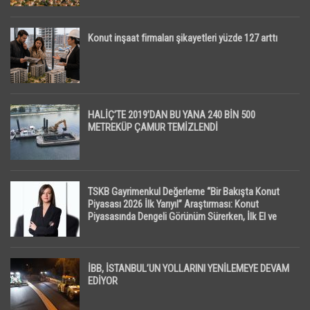
Konut inşaat firmaları şikayetleri yüzde 127 arttı
HALİÇ’TE 2019’DAN BU YANA 240 BİN 500
METREKÜP ÇAMUR TEMİZLENDİ
TSKB Gayrimenkul Değerleme “Bir Bakışta Konut
Piyasası 2026 İlk Yarıyıl” Araştırması: Konut
Piyasasında Dengeli Görünüm Sürerken, İlk El ve
İpotekli Satışlarda Sınırlı Toparlanma Dikkat Çekti
İBB, İSTANBUL’UN YOLLARINI YENİLEMEYE DEVAM
EDİYOR