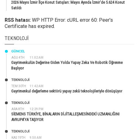
2026 Mayıs İzmir İlçe Konut Satışları: Mayıs Ayında İzmir’de 5.624 Konut
Satıldı
RSS hatası:
WP HTTP Error: cURL error 60: Peer's
Certificate has expired.
TEKNOLOJI
GÜNCEL
AĞU 4TH
11:02 AM
Gayrimenkulün Değerine Giden Yolda Yapay Zeka Ve Robotik Öğrenme
Başlıyor
TEKNOLOJİ
TEM 30TH
11:42 AM
Gayrimenkul değerleme sektörü yapay zekâ teknolojileriyle dönüşüyor
TEKNOLOJİ
ARA 8TH
12:29 PM
SİEMENS TÜRKİYE, BİNALARIN DİJİTALLEŞMESİNDEKİ UZMANLIĞINI
AVRUPA’YA TAŞIYOR
TEKNOLOJİ
KAS 19TH
9:50 AM