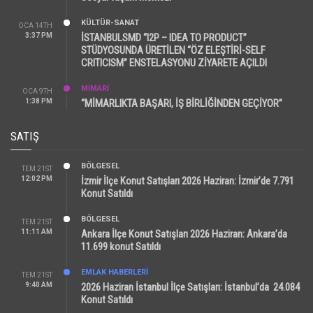
KÜLTÜR-SANAT
OCA 14TH
3:37 PM
İSTANBULSMD “I2P – IDEA TO PRODUCT”
STÜDYOSUNDA ÜRETİLEN “ÖZ ELEŞTİRİ-SELF
CRITICISM” ENSTELASYONU ZİYARETE AÇILDI
MİMARİ
OCA 9TH
1:38 PM
“MİMARLIKTA BAŞARI, İŞ BİRLİĞİNDEN GEÇİYOR”
SATIŞ
BÖLGESEL
TEM 21ST
12:02 PM
İzmir İlçe Konut Satışları 2026 Haziran: İzmir’de 7.791
Konut Satıldı
BÖLGESEL
TEM 21ST
11:11 AM
Ankara İlçe Konut Satışları 2026 Haziran: Ankara’da
11.699 konut Satıldı
EMLAK HABERLERI
TEM 21ST
9:40 AM
2026 Haziran İstanbul İlçe Satışları: İstanbul’da 24.084
Konut Satıldı