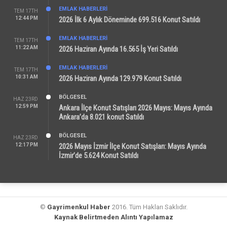
EMLAK HABERLERI
TEM 17TH
12:44 PM
2026 İlk 6 Aylık Döneminde 699.516 Konut Satıldı
EMLAK HABERLERI
TEM 17TH
11:22 AM
2026 Haziran Ayında 16.565 İş Yeri Satıldı
EMLAK HABERLERI
TEM 17TH
10:31 AM
2026 Haziran Ayında 129.979 Konut Satıldı
BÖLGESEL
HAZ 23RD
12:59 PM
Ankara İlçe Konut Satışları 2026 Mayıs: Mayıs Ayında
Ankara’da 8.021 konut Satıldı
BÖLGESEL
HAZ 23RD
12:17 PM
2026 Mayıs İzmir İlçe Konut Satışları: Mayıs Ayında
İzmir’de 5.624 Konut Satıldı
©
Gayrimenkul Haber
2016. Tüm Hakları Saklıdır.
Kaynak Belirtmeden Alıntı Yapılamaz