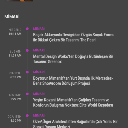
MIMARI
MİMARİ
NIS 22ND
10:11 AM
Başak Akkoyunlu Design’dan Özgün Saçak Formu
ile Dikkat Çeken Bir Tasarım: The Pearl
MİMARİ
ŞUB 6TH
11:39 AM
Mental Design Works’ten Doğayla Bütünleşen Bir
Tasarım: Greenox
MİMARİ
OCA 12TH
6:53 PM
Boytorun Mimarlık’tan Yurt Dışında İlk Mercedes-
Benz Showroom Dönüşüm Projesi
MİMARİ
NIS 16TH
1:29 PM
Yeşim Kozanlı Mimarlık’tan Çağdaş Tasarım ve
Konforun Buluşma Noktası: Elite World Kuşadası
MİMARİ
OCA 15TH
4:02 PM
Özer\Ürger Architects’ten Bağcılar’da Çok Yönlü Bir
Sosyal Yaşam Merkezi