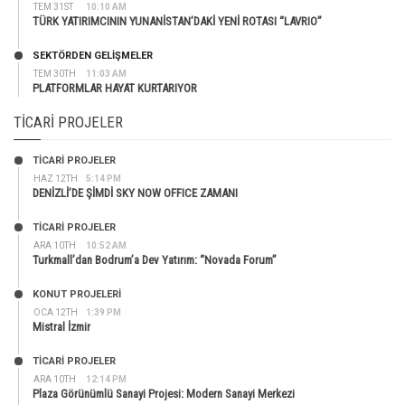
TEM 31ST
10:10 AM
TÜRK YATIRIMCININ YUNANİSTAN’DAKİ YENİ ROTASI “LAVRIO”
SEKTÖRDEN GELIŞMELER
TEM 30TH
11:03 AM
PLATFORMLAR HAYAT KURTARIYOR
TICARI PROJELER
TİCARİ PROJELER
HAZ 12TH
5:14 PM
DENİZLİ’DE ŞİMDİ SKY NOW OFFICE ZAMANI
TİCARİ PROJELER
ARA 10TH
10:52 AM
Turkmall’dan Bodrum’a Dev Yatırım: “Novada Forum”
KONUT PROJELERI
OCA 12TH
1:39 PM
Mistral İzmir
TİCARİ PROJELER
ARA 10TH
12:14 PM
Plaza Görünümlü Sanayi Projesi: Modern Sanayi Merkezi