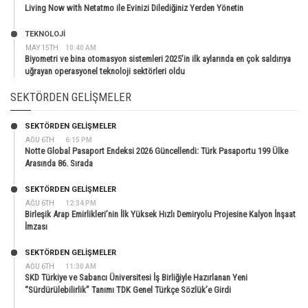
Living Now with Netatmo ile Evinizi Dilediğiniz Yerden Yönetin
TEKNOLOJİ
MAY 15TH
10:40 AM
Biyometri ve bina otomasyon sistemleri 2025’in ilk aylarında en çok saldırıya
uğrayan operasyonel teknoloji sektörleri oldu
SEKTÖRDEN GELIŞMELER
SEKTÖRDEN GELIŞMELER
AĞU 6TH
6:15 PM
Notte Global Pasaport Endeksi 2026 Güncellendi: Türk Pasaportu 199 Ülke
Arasında 86. Sırada
SEKTÖRDEN GELIŞMELER
AĞU 6TH
12:34 PM
Birleşik Arap Emirlikleri’nin İlk Yüksek Hızlı Demiryolu Projesine Kalyon İnşaat
İmzası
SEKTÖRDEN GELIŞMELER
AĞU 6TH
11:30 AM
SKD Türkiye ve Sabancı Üniversitesi İş Birliğiyle Hazırlanan Yeni
“Sürdürülebilirlik” Tanımı TDK Genel Türkçe Sözlük’e Girdi