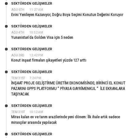
SEKTÖRDEN GELIŞMELER
AĞU 6TH
11:27 AM
Evini Yenileyen Kazanıyor, Doğru Boya Seçimi Konutun Değerini Koruyor
SEKTÖRDEN GELIŞMELER
AĞU 4TH
10:52 AM
Yunanistan’da Golden Visa için 5 neden
SEKTÖRDEN GELIŞMELER
AĞU 3RD
12:42 PM
Konut inşaat firmaları şikayetleri yüzde 127 arttı
SEKTÖRDEN GELIŞMELER
TEM 31ST
7:24 PM
İNŞAAT PROJE GELİŞTİRME ÜRETİM EKONOMİSİNDE; BİRİNCİ EL KONUT
PAZARINI GPPS PLATFORMU ” PİYASA GAYRİMENKUL ” İLE EKRANLARA
TAŞIYACAK
SEKTÖRDEN GELIŞMELER
TEM 31ST
10:12 AM
Miras kalan ev ve tarım arazilerinde yeni dönem: İlk ihale artık sadece
mirasçılar arasında yapılacak
SEKTÖRDEN GELIŞMELER