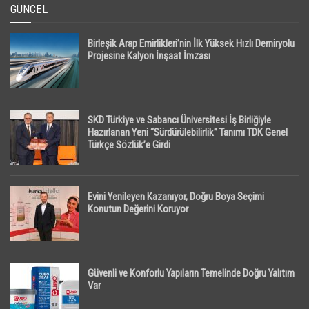
GÜNCEL
Birleşik Arap Emirlikleri’nin İlk Yüksek Hızlı Demiryolu
Projesine Kalyon İnşaat İmzası
SKD Türkiye ve Sabancı Üniversitesi İş Birliğiyle
Hazırlanan Yeni “Sürdürülebilirlik” Tanımı TDK Genel
Türkçe Sözlük’e Girdi
Evini Yenileyen Kazanıyor, Doğru Boya Seçimi
Konutun Değerini Koruyor
Güvenli ve Konforlu Yapıların Temelinde Doğru Yalıtım
Var