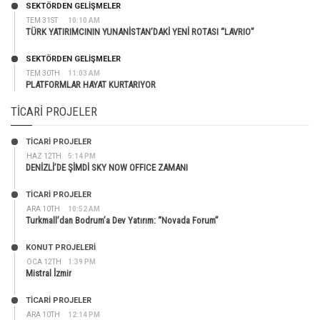
SEKTÖRDEN GELIŞMELER
TEM 31ST
10:10 AM
TÜRK YATIRIMCININ YUNANİSTAN’DAKİ YENİ ROTASI “LAVRIO”
SEKTÖRDEN GELIŞMELER
TEM 30TH
11:03 AM
PLATFORMLAR HAYAT KURTARIYOR
TICARI PROJELER
TİCARİ PROJELER
HAZ 12TH
5:14 PM
DENİZLİ’DE ŞİMDİ SKY NOW OFFICE ZAMANI
TİCARİ PROJELER
ARA 10TH
10:52 AM
Turkmall’dan Bodrum’a Dev Yatırım: “Novada Forum”
KONUT PROJELERI
OCA 12TH
1:39 PM
Mistral İzmir
TİCARİ PROJELER
ARA 10TH
12:14 PM