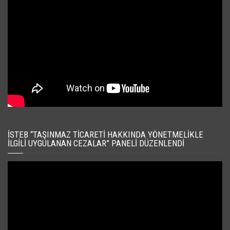
İSTEB “TAŞINMAZ TICARETI HAKKINDA YÖNETMELIKLE
İLGILI UYGULANAN CEZALAR” PANELI DÜZENLENDI