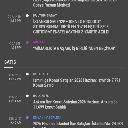
Sosyal Yaşam Merkezi
KÜLTÜR-SANAT
OCA 14TH
3:37 PM
İSTANBULSMD “I2P – IDEA TO PRODUCT”
STÜDYOSUNDA ÜRETİLEN “ÖZ ELEŞTİRİ-SELF
CRITICISM” ENSTELASYONU ZİYARETE AÇILDI
MİMARİ
OCA 9TH
1:38 PM
“MİMARLIKTA BAŞARI, İŞ BİRLİĞİNDEN GEÇİYOR”
SATIŞ
BÖLGESEL
TEM 21ST
12:02 PM
İzmir İlçe Konut Satışları 2026 Haziran: İzmir’de 7.791
Konut Satıldı
BÖLGESEL
TEM 21ST
11:11 AM
Ankara İlçe Konut Satışları 2026 Haziran: Ankara’da
11.699 konut Satıldı
EMLAK HABERLERI
TEM 21ST
9:40 AM
2026 Haziran İstanbul İlçe Satışları: İstanbul’da 24.084