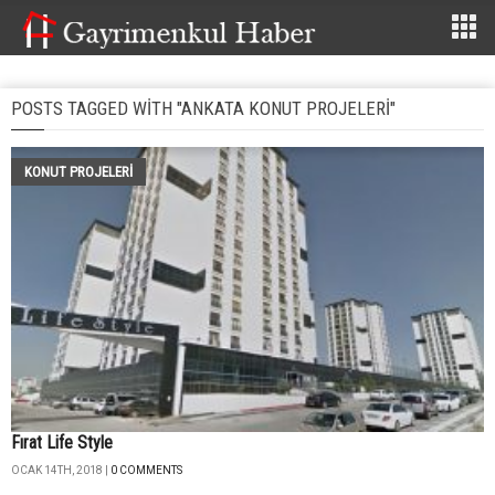
POSTS TAGGED WITH "ANKATA KONUT PROJELERI"
KONUT PROJELERI
Fırat Life Style
OCAK 14TH, 2018 |
0 COMMENTS