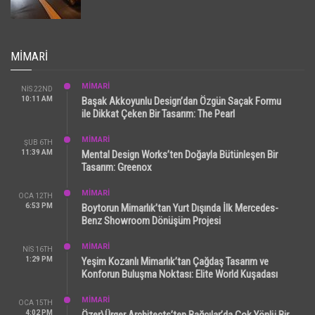
MIMARI
MİMARİ
NIS 22ND
10:11 AM
Başak Akkoyunlu Design’dan Özgün Saçak Formu
ile Dikkat Çeken Bir Tasarım: The Pearl
MİMARİ
ŞUB 6TH
11:39 AM
Mental Design Works’ten Doğayla Bütünleşen Bir
Tasarım: Greenox
MİMARİ
OCA 12TH
6:53 PM
Boytorun Mimarlık’tan Yurt Dışında İlk Mercedes-
Benz Showroom Dönüşüm Projesi
MİMARİ
NIS 16TH
1:29 PM
Yeşim Kozanlı Mimarlık’tan Çağdaş Tasarım ve
Konforun Buluşma Noktası: Elite World Kuşadası
MİMARİ
OCA 15TH
4:02 PM
Özer\Ürger Architects’ten Bağcılar’da Çok Yönlü Bir