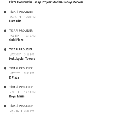
Plaza Görünümlü Sanayi Projesi: Modern Sanayi Merkezi
TİCARİ PROJELER
KAS 29TH
12:23 PM
Usta Ofis
TİCARİ PROJELER
KAS 6TH
10:12 AM
Gold Plaza
TİCARİ PROJELER
MAY 31ST
3:10 PM
Hukukçular Towers
TİCARİ PROJELER
MAY 25TH
5:51 PM
K Plaza
TİCARİ PROJELER
NIS 8TH
12:34 PM
Royal Marin
TİCARİ PROJELER
MAR 16TH
3:30 PM