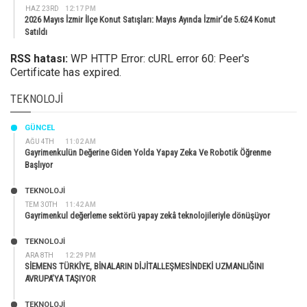
HAZ 23RD
12:17 PM
2026 Mayıs İzmir İlçe Konut Satışları: Mayıs Ayında İzmir’de 5.624 Konut
Satıldı
RSS hatası:
WP HTTP Error: cURL error 60: Peer's
Certificate has expired.
TEKNOLOJI
GÜNCEL
AĞU 4TH
11:02 AM
Gayrimenkulün Değerine Giden Yolda Yapay Zeka Ve Robotik Öğrenme
Başlıyor
TEKNOLOJİ
TEM 30TH
11:42 AM
Gayrimenkul değerleme sektörü yapay zekâ teknolojileriyle dönüşüyor
TEKNOLOJİ
ARA 8TH
12:29 PM
SİEMENS TÜRKİYE, BİNALARIN DİJİTALLEŞMESİNDEKİ UZMANLIĞINI
AVRUPA’YA TAŞIYOR
TEKNOLOJİ