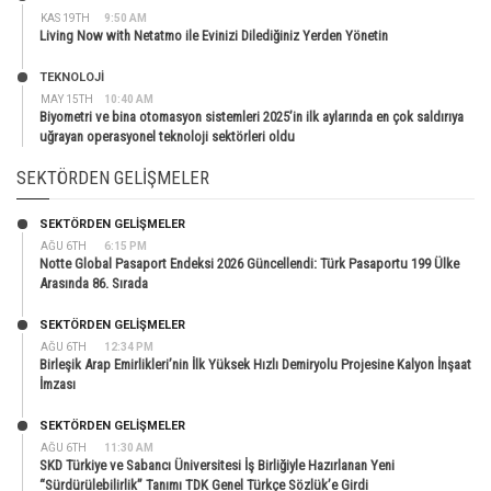
KAS 19TH
9:50 AM
Living Now with Netatmo ile Evinizi Dilediğiniz Yerden Yönetin
TEKNOLOJİ
MAY 15TH
10:40 AM
Biyometri ve bina otomasyon sistemleri 2025’in ilk aylarında en çok saldırıya
uğrayan operasyonel teknoloji sektörleri oldu
SEKTÖRDEN GELIŞMELER
SEKTÖRDEN GELIŞMELER
AĞU 6TH
6:15 PM
Notte Global Pasaport Endeksi 2026 Güncellendi: Türk Pasaportu 199 Ülke
Arasında 86. Sırada
SEKTÖRDEN GELIŞMELER
AĞU 6TH
12:34 PM
Birleşik Arap Emirlikleri’nin İlk Yüksek Hızlı Demiryolu Projesine Kalyon İnşaat
İmzası
SEKTÖRDEN GELIŞMELER
AĞU 6TH
11:30 AM
SKD Türkiye ve Sabancı Üniversitesi İş Birliğiyle Hazırlanan Yeni
“Sürdürülebilirlik” Tanımı TDK Genel Türkçe Sözlük’e Girdi