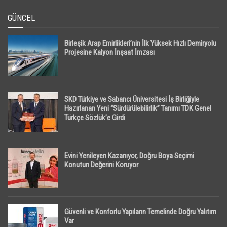
GÜNCEL
Birleşik Arap Emirlikleri’nin İlk Yüksek Hızlı Demiryolu
Projesine Kalyon İnşaat İmzası
SKD Türkiye ve Sabancı Üniversitesi İş Birliğiyle
Hazırlanan Yeni “Sürdürülebilirlik” Tanımı TDK Genel
Türkçe Sözlük’e Girdi
Evini Yenileyen Kazanıyor, Doğru Boya Seçimi
Konutun Değerini Koruyor
Güvenli ve Konforlu Yapıların Temelinde Doğru Yalıtım
Var