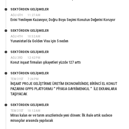
SEKTÖRDEN GELIŞMELER
AĞU 6TH
11:27 AM
Evini Yenileyen Kazanıyor, Doğru Boya Seçimi Konutun Değerini Koruyor
SEKTÖRDEN GELIŞMELER
AĞU 4TH
10:52 AM
Yunanistan’da Golden Visa için 5 neden
SEKTÖRDEN GELIŞMELER
AĞU 3RD
12:42 PM
Konut inşaat firmaları şikayetleri yüzde 127 arttı
SEKTÖRDEN GELIŞMELER
TEM 31ST
7:24 PM
İNŞAAT PROJE GELİŞTİRME ÜRETİM EKONOMİSİNDE; BİRİNCİ EL KONUT
PAZARINI GPPS PLATFORMU ” PİYASA GAYRİMENKUL ” İLE EKRANLARA
TAŞIYACAK
SEKTÖRDEN GELIŞMELER
TEM 31ST
10:12 AM
Miras kalan ev ve tarım arazilerinde yeni dönem: İlk ihale artık sadece
mirasçılar arasında yapılacak