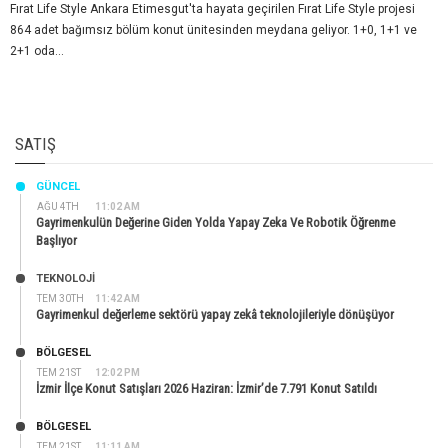
Fırat Life Style Ankara Etimesgut'ta hayata geçirilen Fırat Life Style projesi
864 adet bağımsız bölüm konut ünitesinden meydana geliyor. 1+0, 1+1 ve
2+1 oda...
SATIŞ
GÜNCEL
AĞU 4TH
11:02 AM
Gayrimenkulün Değerine Giden Yolda Yapay Zeka Ve Robotik Öğrenme
Başlıyor
TEKNOLOJİ
TEM 30TH
11:42 AM
Gayrimenkul değerleme sektörü yapay zekâ teknolojileriyle dönüşüyor
BÖLGESEL
TEM 21ST
12:02 PM
İzmir İlçe Konut Satışları 2026 Haziran: İzmir’de 7.791 Konut Satıldı
BÖLGESEL
TEM 21ST
11:11 AM