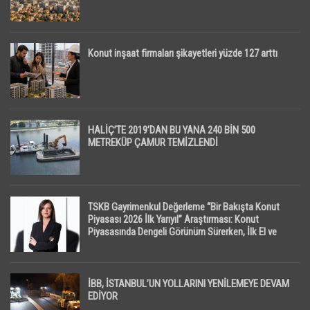
Konut inşaat firmaları şikayetleri yüzde 127 arttı
HALİÇ’TE 2019’DAN BU YANA 240 BİN 500
METREKÜP ÇAMUR TEMİZLENDİ
TSKB Gayrimenkul Değerleme “Bir Bakışta Konut
Piyasası 2026 İlk Yarıyıl” Araştırması: Konut
Piyasasında Dengeli Görünüm Sürerken, İlk El ve
İpotekli Satışlarda Sınırlı Toparlanma Dikkat Çekti
İBB, İSTANBUL’UN YOLLARINI YENİLEMEYE DEVAM
EDİYOR