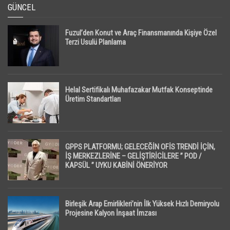
GÜNCEL
Fuzul’den Konut ve Araç Finansmanında Kişiye Özel
Terzi Usulü Planlama
Helal Sertifikalı Muhafazakar Mutfak Konseptinde
Üretim Standartları
GPPS PLATFORMU; GELECEĞİN OFİS TRENDİ İÇİN,
İŞ MERKEZLERİNE – GELİŞTİRİCİLERE ” POD /
KAPSÜL ” UYKU KABİNİ ÖNERİYOR
Birleşik Arap Emirlikleri’nin İlk Yüksek Hızlı Demiryolu
Projesine Kalyon İnşaat İmzası