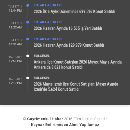
EMLAK HABERLERI
TEM 17TH
12:44 PM
2026 İlk 6 Aylık Döneminde 699.516 Konut Satıldı
EMLAK HABERLERI
TEM 17TH
11:22 AM
2026 Haziran Ayında 16.565 İş Yeri Satıldı
EMLAK HABERLERI
TEM 17TH
10:31 AM
2026 Haziran Ayında 129.979 Konut Satıldı
BÖLGESEL
HAZ 23RD
12:59 PM
Ankara İlçe Konut Satışları 2026 Mayıs: Mayıs Ayında
Ankara’da 8.021 konut Satıldı
BÖLGESEL
HAZ 23RD
12:17 PM
2026 Mayıs İzmir İlçe Konut Satışları: Mayıs Ayında
İzmir’de 5.624 Konut Satıldı
©
Gayrimenkul Haber
2016. Tüm Hakları Saklıdır.
Kaynak Belirtmeden Alıntı Yapılamaz