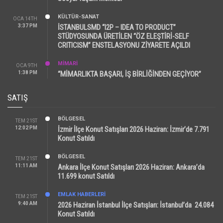
KÜLTÜR-SANAT
OCA 14TH
3:37 PM
İSTANBULSMD “I2P – IDEA TO PRODUCT”
STÜDYOSUNDA ÜRETİLEN “ÖZ ELEŞTİRİ-SELF
CRITICISM” ENSTELASYONU ZİYARETE AÇILDI
MİMARİ
OCA 9TH
1:38 PM
“MİMARLIKTA BAŞARI, İŞ BİRLİĞİNDEN GEÇİYOR”
SATIŞ
BÖLGESEL
TEM 21ST
12:02 PM
İzmir İlçe Konut Satışları 2026 Haziran: İzmir’de 7.791
Konut Satıldı
BÖLGESEL
TEM 21ST
11:11 AM
Ankara İlçe Konut Satışları 2026 Haziran: Ankara’da
11.699 konut Satıldı
EMLAK HABERLERI
TEM 21ST
9:40 AM
2026 Haziran İstanbul İlçe Satışları: İstanbul’da 24.084
Konut Satıldı