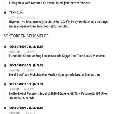
Living Now with Netatmo ile Evinizi Dilediğiniz Yerden Yönetin
TEKNOLOJİ
MAY 15TH
10:40 AM
Biyometri ve bina otomasyon sistemleri 2025’in ilk aylarında en çok saldırıya
uğrayan operasyonel teknoloji sektörleri oldu
SEKTÖRDEN GELIŞMELER
SEKTÖRDEN GELIŞMELER
AĞU 7TH
3:38 PM
Fuzul’den Konut ve Araç Finansmanında Kişiye Özel Terzi Usulü Planlama
SEKTÖRDEN GELIŞMELER
AĞU 7TH
3:32 PM
Helal Sertifikalı Muhafazakar Mutfak Konseptinde Üretim Standartları
SEKTÖRDEN GELIŞMELER
AĞU 6TH
6:15 PM
Notte Global Pasaport Endeksi 2026 Güncellendi: Türk Pasaportu 199 Ülke
Arasında 86. Sırada
SEKTÖRDEN GELIŞMELER
AĞU 6TH
12:34 PM