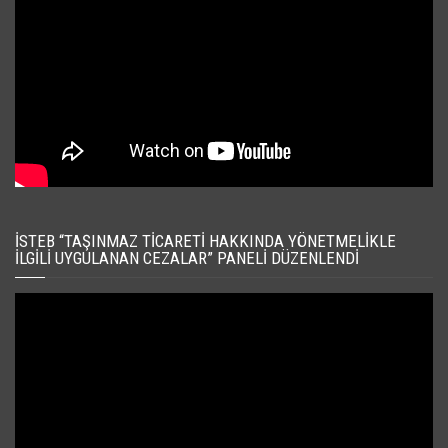
İSTEB “TAŞINMAZ TICARETI HAKKINDA YÖNETMELIKLE
İLGILI UYGULANAN CEZALAR” PANELI DÜZENLENDI