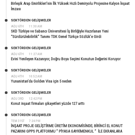
Birleşik Arap Emirlikleri’nin İlk Yüksek Hızlı Demiryolu Projesine Kalyon İnşaat
İmzası
SEKTÖRDEN GELIŞMELER
AĞU 6TH
11:30 AM
SKD Türkiye ve Sabancı Üniversitesi İş Birliğiyle Hazırlanan Yeni
“Sürdürülebilirlik” Tanımı TDK Genel Türkçe Sözlük’e Girdi
SEKTÖRDEN GELIŞMELER
AĞU 6TH
11:27 AM
Evini Yenileyen Kazanıyor, Doğru Boya Seçimi Konutun Değerini Koruyor
SEKTÖRDEN GELIŞMELER
AĞU 4TH
10:52 AM
Yunanistan’da Golden Visa için 5 neden
SEKTÖRDEN GELIŞMELER
AĞU 3RD
12:42 PM
Konut inşaat firmaları şikayetleri yüzde 127 arttı
SEKTÖRDEN GELIŞMELER
TEM 31ST
7:24 PM
İNŞAAT PROJE GELİŞTİRME ÜRETİM EKONOMİSİNDE; BİRİNCİ EL KONUT
PAZARINI GPPS PLATFORMU ” PİYASA GAYRİMENKUL ” İLE EKRANLARA