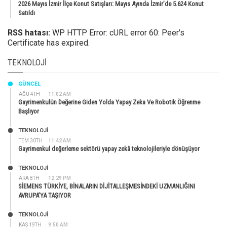
2026 Mayıs İzmir İlçe Konut Satışları: Mayıs Ayında İzmir’de 5.624 Konut
Satıldı
RSS hatası:
WP HTTP Error: cURL error 60: Peer's
Certificate has expired.
TEKNOLOJI
GÜNCEL
AĞU 4TH
11:02 AM
Gayrimenkulün Değerine Giden Yolda Yapay Zeka Ve Robotik Öğrenme
Başlıyor
TEKNOLOJİ
TEM 30TH
11:42 AM
Gayrimenkul değerleme sektörü yapay zekâ teknolojileriyle dönüşüyor
TEKNOLOJİ
ARA 8TH
12:29 PM
SİEMENS TÜRKİYE, BİNALARIN DİJİTALLEŞMESİNDEKİ UZMANLIĞINI
AVRUPA’YA TAŞIYOR
TEKNOLOJİ
KAS 19TH
9:50 AM