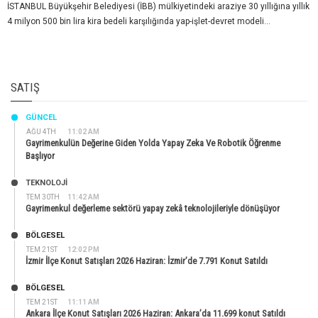
İSTANBUL Büyükşehir Belediyesi (İBB) mülkiyetindeki araziye 30 yıllığına yıllık
4 milyon 500 bin lira kira bedeli karşılığında yap-işlet-devret modeli...
SATIŞ
GÜNCEL
AĞU 4TH
11:02 AM
Gayrimenkulün Değerine Giden Yolda Yapay Zeka Ve Robotik Öğrenme
Başlıyor
TEKNOLOJİ
TEM 30TH
11:42 AM
Gayrimenkul değerleme sektörü yapay zekâ teknolojileriyle dönüşüyor
BÖLGESEL
TEM 21ST
12:02 PM
İzmir İlçe Konut Satışları 2026 Haziran: İzmir’de 7.791 Konut Satıldı
BÖLGESEL
TEM 21ST
11:11 AM
Ankara İlçe Konut Satışları 2026 Haziran: Ankara’da 11.699 konut Satıldı