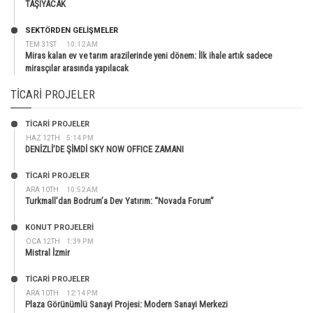
TAŞIYACAK
SEKTÖRDEN GELIŞMELER
TEM 31ST
10:12 AM
Miras kalan ev ve tarım arazilerinde yeni dönem: İlk ihale artık sadece
mirasçılar arasında yapılacak
TICARI PROJELER
TİCARİ PROJELER
HAZ 12TH
5:14 PM
DENİZLİ’DE ŞİMDİ SKY NOW OFFICE ZAMANI
TİCARİ PROJELER
ARA 10TH
10:52 AM
Turkmall’dan Bodrum’a Dev Yatırım: “Novada Forum”
KONUT PROJELERI
OCA 12TH
1:39 PM
Mistral İzmir
TİCARİ PROJELER
ARA 10TH
12:14 PM
Plaza Görünümlü Sanayi Projesi: Modern Sanayi Merkezi