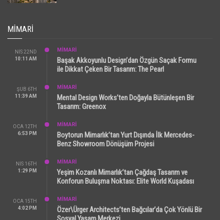
MIMARI
MİMARİ
NIS 22ND
10:11 AM
Başak Akkoyunlu Design’dan Özgün Saçak Formu
ile Dikkat Çeken Bir Tasarım: The Pearl
MİMARİ
ŞUB 6TH
11:39 AM
Mental Design Works’ten Doğayla Bütünleşen Bir
Tasarım: Greenox
MİMARİ
OCA 12TH
6:53 PM
Boytorun Mimarlık’tan Yurt Dışında İlk Mercedes-
Benz Showroom Dönüşüm Projesi
MİMARİ
NIS 16TH
1:29 PM
Yeşim Kozanlı Mimarlık’tan Çağdaş Tasarım ve
Konforun Buluşma Noktası: Elite World Kuşadası
MİMARİ
OCA 15TH
4:02 PM
Özer\Ürger Architects’ten Bağcılar’da Çok Yönlü Bir
Sosyal Yaşam Merkezi