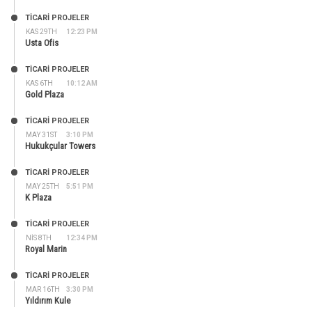
TİCARİ PROJELER
KAS 29TH
12:23 PM
Usta Ofis
TİCARİ PROJELER
KAS 6TH
10:12 AM
Gold Plaza
TİCARİ PROJELER
MAY 31ST
3:10 PM
Hukukçular Towers
TİCARİ PROJELER
MAY 25TH
5:51 PM
K Plaza
TİCARİ PROJELER
NIS 8TH
12:34 PM
Royal Marin
TİCARİ PROJELER
MAR 16TH
3:30 PM
Yıldırım Kule