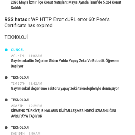
2026 Mayıs İzmir İlçe Konut Satışları: Mayıs Ayında İzmir’de 5.624 Konut
Satıldı
RSS hatası:
WP HTTP Error: cURL error 60: Peer's
Certificate has expired.
TEKNOLOJI
GÜNCEL
AĞU 4TH
11:02 AM
Gayrimenkulün Değerine Giden Yolda Yapay Zeka Ve Robotik Öğrenme
Başlıyor
TEKNOLOJİ
TEM 30TH
11:42 AM
Gayrimenkul değerleme sektörü yapay zekâ teknolojileriyle dönüşüyor
TEKNOLOJİ
ARA 8TH
12:29 PM
SİEMENS TÜRKİYE, BİNALARIN DİJİTALLEŞMESİNDEKİ UZMANLIĞINI
AVRUPA’YA TAŞIYOR
TEKNOLOJİ
KAS 19TH
9:50 AM