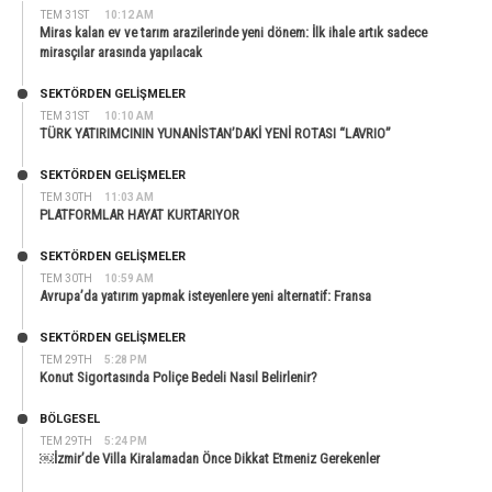
TEM 31ST
10:12 AM
Miras kalan ev ve tarım arazilerinde yeni dönem: İlk ihale artık sadece
mirasçılar arasında yapılacak
SEKTÖRDEN GELIŞMELER
TEM 31ST
10:10 AM
TÜRK YATIRIMCININ YUNANİSTAN’DAKİ YENİ ROTASI “LAVRIO”
SEKTÖRDEN GELIŞMELER
TEM 30TH
11:03 AM
PLATFORMLAR HAYAT KURTARIYOR
SEKTÖRDEN GELIŞMELER
TEM 30TH
10:59 AM
Avrupa’da yatırım yapmak isteyenlere yeni alternatif: Fransa
SEKTÖRDEN GELIŞMELER
TEM 29TH
5:28 PM
Konut Sigortasında Poliçe Bedeli Nasıl Belirlenir?
BÖLGESEL
TEM 29TH
5:24 PM
￼İzmir’de Villa Kiralamadan Önce Dikkat Etmeniz Gerekenler