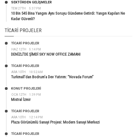
SEKTÖRDEN GELIŞMELER
TEM 27TH
5:37 PM
10 Bin 545 Bina Yangını Aynı Soruyu Gündeme Getirdi: Yangın Kapıları Ne
Kadar Güvenli?
TICARI PROJELER
TİCARİ PROJELER
HAZ 12TH
5:14 PM
DENİZLİ’DE ŞİMDİ SKY NOW OFFICE ZAMANI
TİCARİ PROJELER
ARA 10TH
10:52 AM
Turkmall’dan Bodrum’a Dev Yatırım: “Novada Forum”
KONUT PROJELERI
OCA 12TH
1:39 PM
Mistral İzmir
TİCARİ PROJELER
ARA 10TH
12:14 PM
Plaza Görünümlü Sanayi Projesi: Modern Sanayi Merkezi
TİCARİ PROJELER