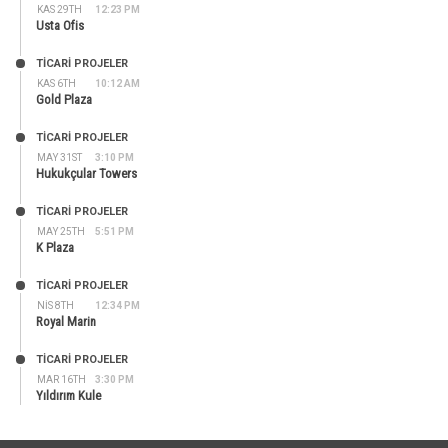
KAS 29TH
12:23 PM
Usta Ofis
TİCARİ PROJELER
KAS 6TH
10:12 AM
Gold Plaza
TİCARİ PROJELER
MAY 31ST
3:10 PM
Hukukçular Towers
TİCARİ PROJELER
MAY 25TH
5:51 PM
K Plaza
TİCARİ PROJELER
NIS 8TH
12:34 PM
Royal Marin
TİCARİ PROJELER
MAR 16TH
3:30 PM
Yıldırım Kule