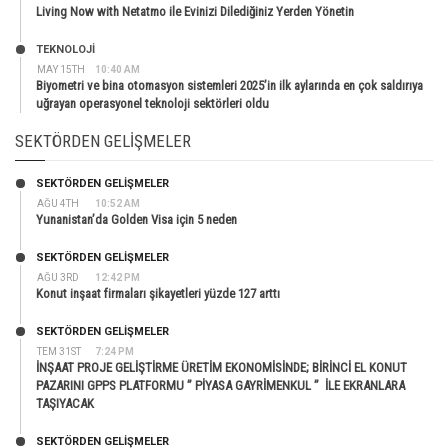
Living Now with Netatmo ile Evinizi Dilediğiniz Yerden Yönetin
TEKNOLOJİ
MAY 15TH
10:40 AM
Biyometri ve bina otomasyon sistemleri 2025’in ilk aylarında en çok saldırıya
uğrayan operasyonel teknoloji sektörleri oldu
SEKTÖRDEN GELIŞMELER
SEKTÖRDEN GELIŞMELER
AĞU 4TH
10:52 AM
Yunanistan’da Golden Visa için 5 neden
SEKTÖRDEN GELIŞMELER
AĞU 3RD
12:42 PM
Konut inşaat firmaları şikayetleri yüzde 127 arttı
SEKTÖRDEN GELIŞMELER
TEM 31ST
7:24 PM
İNŞAAT PROJE GELİŞTİRME ÜRETİM EKONOMİSİNDE; BİRİNCİ EL KONUT
PAZARINI GPPS PLATFORMU ” PİYASA GAYRİMENKUL ” İLE EKRANLARA
TAŞIYACAK
SEKTÖRDEN GELIŞMELER