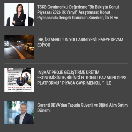
TSKB Gayrimenkul Değerleme “Bir Bakışta Konut
Piyasası 2026 İlk Yarıyıl” Araştırması: Konut
Piyasasında Dengeli Görünüm Sürerken, İlk El ve
İpotekli Satışlarda Sınırlı Toparlanma Dikkat Çekti
İBB, İSTANBUL’UN YOLLARINI YENİLEMEYE DEVAM
EDİYOR
İNŞAAT PROJE GELİŞTİRME ÜRETİM
EKONOMİSİNDE; BİRİNCİ EL KONUT PAZARINI GPPS
PLATFORMU ” PİYASA GAYRİMENKUL ” İLE
EKRANLARA TAŞIYACAK
Garanti BBVA’dan Tapuda Güvenli ve Dijital Alım Satım
Dönemi