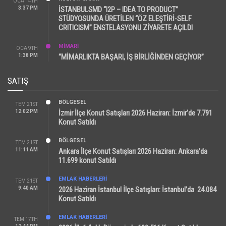
OCA 14TH
3:37 PM
İSTANBULSMD “I2P – IDEA TO PRODUCT”
STÜDYOSUNDA ÜRETİLEN “ÖZ ELEŞTİRİ-SELF
CRITICISM” ENSTELASYONU ZİYARETE AÇILDI
MİMARİ
OCA 9TH
1:38 PM
“MİMARLIKTA BAŞARI, İŞ BİRLİĞİNDEN GEÇİYOR”
SATIŞ
BÖLGESEL
TEM 21ST
12:02 PM
İzmir İlçe Konut Satışları 2026 Haziran: İzmir’de 7.791
Konut Satıldı
BÖLGESEL
TEM 21ST
11:11 AM
Ankara İlçe Konut Satışları 2026 Haziran: Ankara’da
11.699 konut Satıldı
EMLAK HABERLERI
TEM 21ST
9:40 AM
2026 Haziran İstanbul İlçe Satışları: İstanbul’da 24.084
Konut Satıldı
EMLAK HABERLERI
TEM 17TH