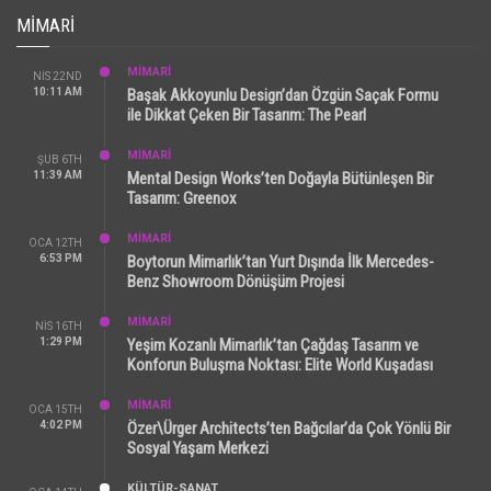
MIMARI
MİMARİ
NIS 22ND
10:11 AM
Başak Akkoyunlu Design’dan Özgün Saçak Formu
ile Dikkat Çeken Bir Tasarım: The Pearl
MİMARİ
ŞUB 6TH
11:39 AM
Mental Design Works’ten Doğayla Bütünleşen Bir
Tasarım: Greenox
MİMARİ
OCA 12TH
6:53 PM
Boytorun Mimarlık’tan Yurt Dışında İlk Mercedes-
Benz Showroom Dönüşüm Projesi
MİMARİ
NIS 16TH
1:29 PM
Yeşim Kozanlı Mimarlık’tan Çağdaş Tasarım ve
Konforun Buluşma Noktası: Elite World Kuşadası
MİMARİ
OCA 15TH
4:02 PM
Özer\Ürger Architects’ten Bağcılar’da Çok Yönlü Bir
Sosyal Yaşam Merkezi
KÜLTÜR-SANAT