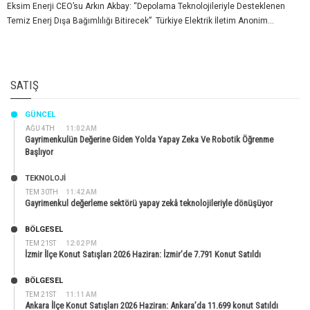
Eksim Enerji CEO’su Arkın Akbay: “Depolama Teknolojileriyle Desteklenen
Temiz Enerj Dışa Bağımlılığı Bitirecek” Türkiye Elektrik İletim Anonim...
SATIŞ
GÜNCEL
AĞU 4TH
11:02 AM
Gayrimenkulün Değerine Giden Yolda Yapay Zeka Ve Robotik Öğrenme
Başlıyor
TEKNOLOJİ
TEM 30TH
11:42 AM
Gayrimenkul değerleme sektörü yapay zekâ teknolojileriyle dönüşüyor
BÖLGESEL
TEM 21ST
12:02 PM
İzmir İlçe Konut Satışları 2026 Haziran: İzmir’de 7.791 Konut Satıldı
BÖLGESEL
TEM 21ST
11:11 AM
Ankara İlçe Konut Satışları 2026 Haziran: Ankara’da 11.699 konut Satıldı