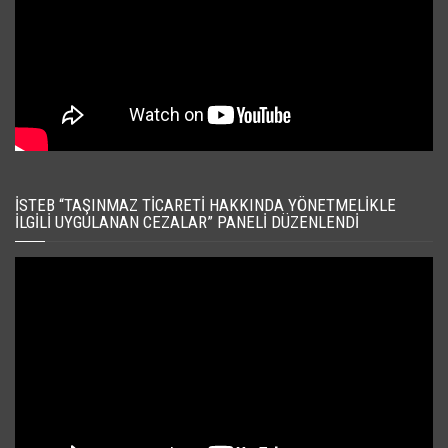
İSTEB “TAŞINMAZ TICARETI HAKKINDA YÖNETMELIKLE
İLGILI UYGULANAN CEZALAR” PANELI DÜZENLENDI