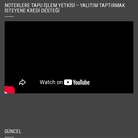
NOTERLERE TAPU İŞLEM YETKISI – YALITIM TAPTIRMAK
İSTEYENE KREDI DESTEĞI
GÜNCEL