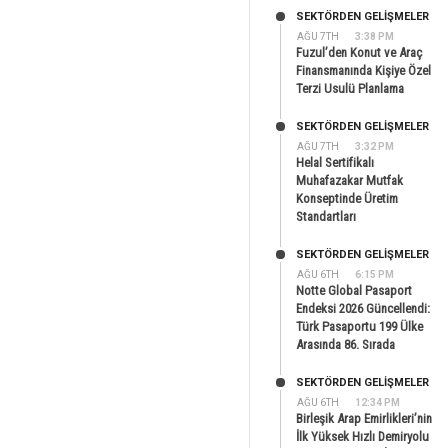
SEKTÖRDEN GELIŞMELER
AĞU 7TH
3:38 PM
Fuzul’den Konut ve Araç
Finansmanında Kişiye Özel
Terzi Usulü Planlama
SEKTÖRDEN GELIŞMELER
AĞU 7TH
3:32 PM
Helal Sertifikalı
Muhafazakar Mutfak
Konseptinde Üretim
Standartları
SEKTÖRDEN GELIŞMELER
AĞU 6TH
6:15 PM
Notte Global Pasaport
Endeksi 2026 Güncellendi:
Türk Pasaportu 199 Ülke
Arasında 86. Sırada
SEKTÖRDEN GELIŞMELER
AĞU 6TH
12:34 PM
Birleşik Arap Emirlikleri’nin
İlk Yüksek Hızlı Demiryolu