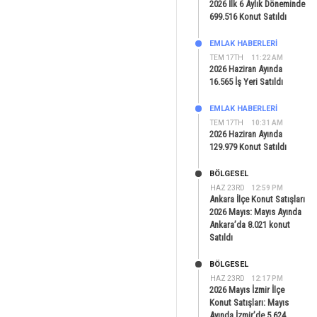
2026 İlk 6 Aylık Döneminde
699.516 Konut Satıldı
EMLAK HABERLERI
TEM 17TH
11:22 AM
2026 Haziran Ayında
16.565 İş Yeri Satıldı
EMLAK HABERLERI
TEM 17TH
10:31 AM
2026 Haziran Ayında
129.979 Konut Satıldı
BÖLGESEL
HAZ 23RD
12:59 PM
Ankara İlçe Konut Satışları
2026 Mayıs: Mayıs Ayında
Ankara’da 8.021 konut
Satıldı
BÖLGESEL
HAZ 23RD
12:17 PM
2026 Mayıs İzmir İlçe
Konut Satışları: Mayıs
Ayında İzmir’de 5.624