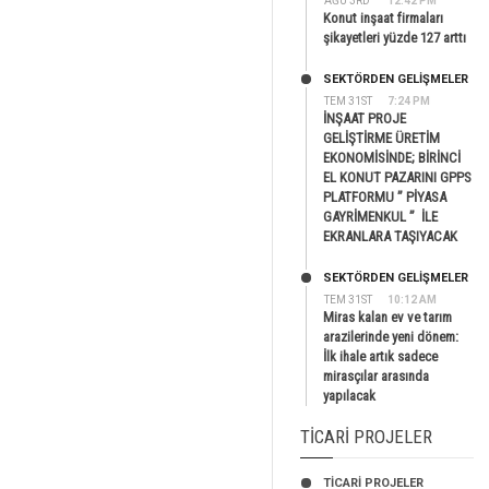
AĞU 3RD
12:42 PM
Konut inşaat firmaları
şikayetleri yüzde 127 arttı
SEKTÖRDEN GELIŞMELER
TEM 31ST
7:24 PM
İNŞAAT PROJE
GELİŞTİRME ÜRETİM
EKONOMİSİNDE; BİRİNCİ
EL KONUT PAZARINI GPPS
PLATFORMU ” PİYASA
GAYRİMENKUL ” İLE
EKRANLARA TAŞIYACAK
SEKTÖRDEN GELIŞMELER
TEM 31ST
10:12 AM
Miras kalan ev ve tarım
arazilerinde yeni dönem:
İlk ihale artık sadece
mirasçılar arasında
yapılacak
TICARI PROJELER
TİCARİ PROJELER