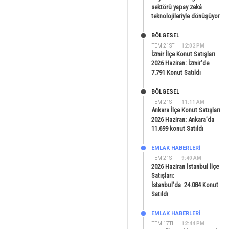
sektörü yapay zekâ
teknolojileriyle dönüşüyor
BÖLGESEL
TEM 21ST
12:02 PM
İzmir İlçe Konut Satışları
2026 Haziran: İzmir’de
7.791 Konut Satıldı
BÖLGESEL
TEM 21ST
11:11 AM
Ankara İlçe Konut Satışları
2026 Haziran: Ankara’da
11.699 konut Satıldı
EMLAK HABERLERI
TEM 21ST
9:40 AM
2026 Haziran İstanbul İlçe
Satışları:
İstanbul’da 24.084 Konut
Satıldı
EMLAK HABERLERI
TEM 17TH
12:44 PM