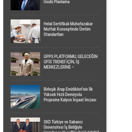
Usulü Planlama
Helal Sertifikalı Muhafazakar
Mutfak Konseptinde Üretim
Standartları
GPPS PLATFORMU; GELECEĞİN
OFİS TRENDİ İÇİN, İŞ
MERKEZLERİNE –
GELİŞTİRİCİLERE ” POD /
KAPSÜL ” UYKU KABİNİ
ÖNERİYOR
Birleşik Arap Emirlikleri’nin İlk
Yüksek Hızlı Demiryolu
Projesine Kalyon İnşaat İmzası
SKD Türkiye ve Sabancı
Üniversitesi İş Birliğiyle