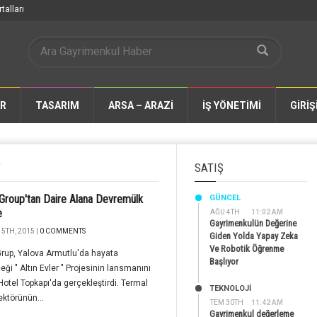
talları
AR
TASARIM
ARSA – ARAZİ
İŞ YÖNETİMİ
GİRİŞ
"
SATIŞ
Group'tan Daire Alana Devremülk
GÜNCEL
e
AĞU 4TH
11:02 AM
Gayrimenkulün Değerine
5TH, 2015 |
0 COMMENTS
Giden Yolda Yapay Zeka
Ve Robotik Öğrenme
rup, Yalova Armutlu'da hayata
Başlıyor
eği " Altın Evler " Projesinin lansmanını
Hotel Topkapı'da gerçekleştirdi. Termal
TEKNOLOJİ
ektörünün...
TEM 30TH
11:42 AM
Gayrimenkul değerleme