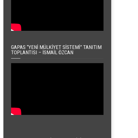
GAPAS “YENI MÜLKIYET SISTEMI” TANITIM
TOPLANTISI – İSMAIL ÖZCAN