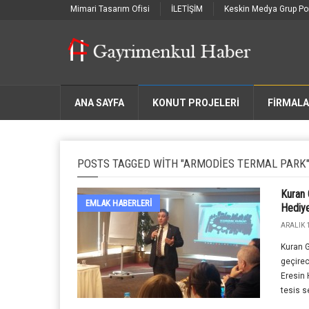
Mimari Tasarım Ofisi
İLETİŞİM
Keskin Medya Grup Por
ANA SAYFA
KONUT PROJELERİ
FIRMAL
POSTS TAGGED WITH "ARMODIES TERMAL PARK
Kuran 
EMLAK HABERLERI
Hediy
ARALIK 1
Kuran G
geçirec
Eresin 
tesis s