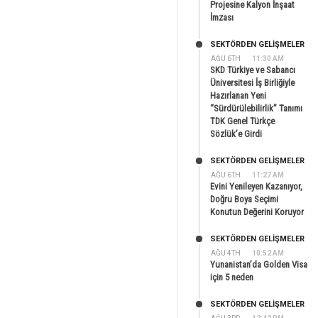
Projesine Kalyon İnşaat
İmzası
SEKTÖRDEN GELIŞMELER
AĞU 6TH
11:30 AM
SKD Türkiye ve Sabancı
Üniversitesi İş Birliğiyle
Hazırlanan Yeni
“Sürdürülebilirlik” Tanımı
TDK Genel Türkçe
Sözlük’e Girdi
SEKTÖRDEN GELIŞMELER
AĞU 6TH
11:27 AM
Evini Yenileyen Kazanıyor,
Doğru Boya Seçimi
Konutun Değerini Koruyor
SEKTÖRDEN GELIŞMELER
AĞU 4TH
10:52 AM
Yunanistan’da Golden Visa
için 5 neden
SEKTÖRDEN GELIŞMELER