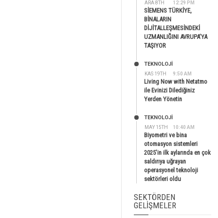
ARA 8TH
12:29 PM
SİEMENS TÜRKİYE,
BİNALARIN
DİJİTALLEŞMESİNDEKİ
UZMANLIĞINI AVRUPA’YA
TAŞIYOR
TEKNOLOJİ
KAS 19TH
9:50 AM
Living Now with Netatmo
ile Evinizi Dilediğiniz
Yerden Yönetin
TEKNOLOJİ
MAY 15TH
10:40 AM
Biyometri ve bina
otomasyon sistemleri
2025’in ilk aylarında en çok
saldırıya uğrayan
operasyonel teknoloji
sektörleri oldu
SEKTÖRDEN
GELIŞMELER