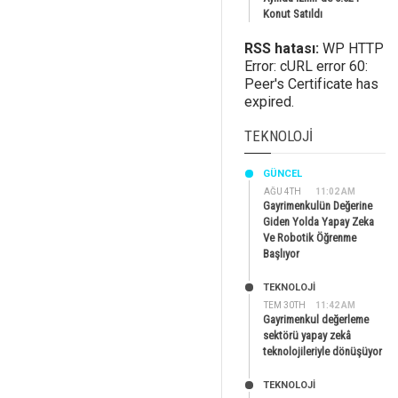
Konut Satıldı
RSS hatası:
WP HTTP
Error: cURL error 60:
Peer's Certificate has
expired.
TEKNOLOJI
GÜNCEL
AĞU 4TH
11:02 AM
Gayrimenkulün Değerine
Giden Yolda Yapay Zeka
Ve Robotik Öğrenme
Başlıyor
TEKNOLOJİ
TEM 30TH
11:42 AM
Gayrimenkul değerleme
sektörü yapay zekâ
teknolojileriyle dönüşüyor
TEKNOLOJİ