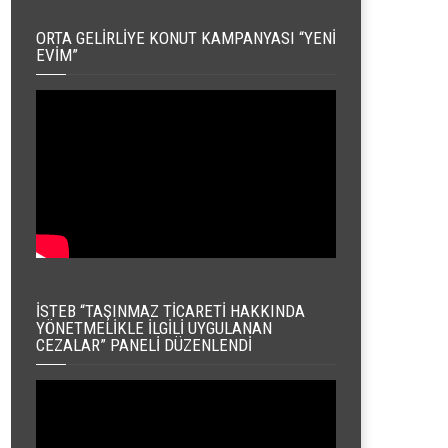
ORTA GELIRLIYE KONUT KAMPANYASI “YENI
EVIM”
İSTEB “TAŞINMAZ TICARETI HAKKINDA
YÖNETMELIKLE İLGILI UYGULANAN
CEZALAR” PANELI DÜZENLENDI