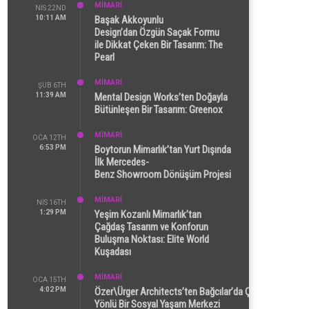
MİMARİ
NIS 22ND
10:11 AM
Başak Akkoyunlu
Design’dan Özgün Saçak Formu
ile Dikkat Çeken Bir Tasarım: The
Pearl
MİMARİ
ŞUB 6TH
11:39 AM
Mental Design Works’ten Doğayla
Bütünleşen Bir Tasarım: Greenox
MİMARİ
OCA 12TH
6:53 PM
Boytorun Mimarlık’tan Yurt Dışında
İlk Mercedes-
Benz Showroom Dönüşüm Projesi
MİMARİ
NIS 16TH
1:29 PM
Yeşim Kozanlı Mimarlık’tan
Çağdaş Tasarım ve Konforun
Buluşma Noktası: Elite World
Kuşadası
MİMARİ
OCA 15TH
4:02 PM
Özer\Ürger Architects’ten Bağcılar’da Çok
Yönlü Bir Sosyal Yaşam Merkezi