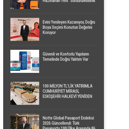
Hazırlanan Yeni “Sürdürülebilirlik”
Tanımı TDK Genel Türkçe
Sözlük’e Girdi
Evini Yenileyen Kazanıyor, Doğru
Boya Seçimi Konutun Değerini
Koruyor
Güvenli ve Konforlu Yapıların
Temelinde Doğru Yalıtım Var
100 MİLYON TL’LİK YATIRIMLA
CUMHURİYET MİRASI,
ESKİŞEHİR HALKEVİ YENİDEN
HAYAT BULUYOR
Notte Global Pasaport Endeksi
2026 Güncellendi: Türk
Pasaportu 199 Ülke Arasında 86.