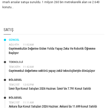
imarlı arsalar satışa sunuldu. 1 milyon 260 bin metrekarelik alan ve 2.640
konutu...
SATIŞ
GÜNCEL
AĞU 4TH
11:02 AM
Gayrimenkulün Değerine Giden Yolda Yapay Zeka Ve Robotik Öğrenme
Başlıyor
TEKNOLOJİ
TEM 30TH
11:42 AM
Gayrimenkul değerleme sektörü yapay zekâ teknolojileriyle dönüşüyor
BÖLGESEL
TEM 21ST
12:02 PM
İzmir İlçe Konut Satışları 2026 Haziran: İzmir’de 7.791 Konut Satıldı
BÖLGESEL
TEM 21ST
11:11 AM
Ankara İlçe Konut Satışları 2026 Haziran: Ankara’da 11.699 konut Satıldı