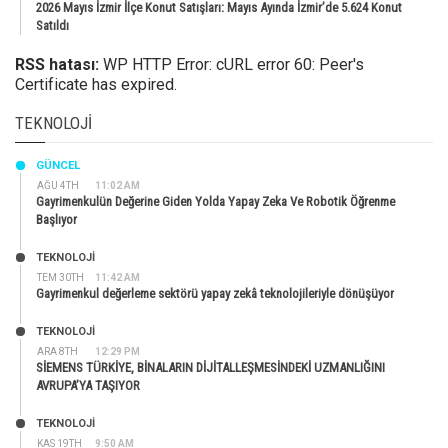
2026 Mayıs İzmir İlçe Konut Satışları: Mayıs Ayında İzmir’de 5.624 Konut
Satıldı
RSS hatası:
WP HTTP Error: cURL error 60: Peer's
Certificate has expired.
TEKNOLOJI
GÜNCEL
AĞU 4TH
11:02 AM
Gayrimenkulün Değerine Giden Yolda Yapay Zeka Ve Robotik Öğrenme
Başlıyor
TEKNOLOJİ
TEM 30TH
11:42 AM
Gayrimenkul değerleme sektörü yapay zekâ teknolojileriyle dönüşüyor
TEKNOLOJİ
ARA 8TH
12:29 PM
SİEMENS TÜRKİYE, BİNALARIN DİJİTALLEŞMESİNDEKİ UZMANLIĞINI
AVRUPA’YA TAŞIYOR
TEKNOLOJİ
KAS 19TH
9:50 AM