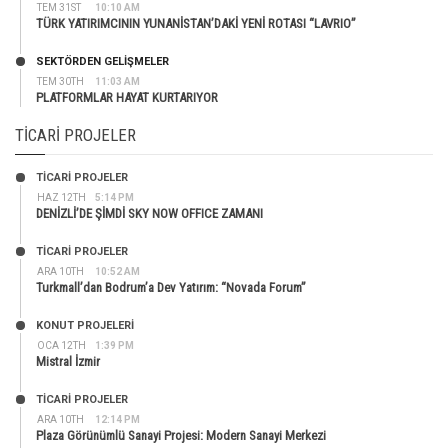
TEM 31ST
10:10 AM
TÜRK YATIRIMCININ YUNANİSTAN’DAKİ YENİ ROTASI “LAVRIO”
SEKTÖRDEN GELIŞMELER
TEM 30TH
11:03 AM
PLATFORMLAR HAYAT KURTARIYOR
TICARI PROJELER
TİCARİ PROJELER
HAZ 12TH
5:14 PM
DENİZLİ’DE ŞİMDİ SKY NOW OFFICE ZAMANI
TİCARİ PROJELER
ARA 10TH
10:52 AM
Turkmall’dan Bodrum’a Dev Yatırım: “Novada Forum”
KONUT PROJELERI
OCA 12TH
1:39 PM
Mistral İzmir
TİCARİ PROJELER
ARA 10TH
12:14 PM
Plaza Görünümlü Sanayi Projesi: Modern Sanayi Merkezi