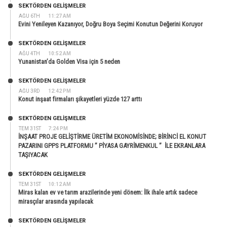
SEKTÖRDEN GELIŞMELER
AĞU 6TH
11:27 AM
Evini Yenileyen Kazanıyor, Doğru Boya Seçimi Konutun Değerini Koruyor
SEKTÖRDEN GELIŞMELER
AĞU 4TH
10:52 AM
Yunanistan’da Golden Visa için 5 neden
SEKTÖRDEN GELIŞMELER
AĞU 3RD
12:42 PM
Konut inşaat firmaları şikayetleri yüzde 127 arttı
SEKTÖRDEN GELIŞMELER
TEM 31ST
7:24 PM
İNŞAAT PROJE GELİŞTİRME ÜRETİM EKONOMİSİNDE; BİRİNCİ EL KONUT
PAZARINI GPPS PLATFORMU ” PİYASA GAYRİMENKUL ” İLE EKRANLARA
TAŞIYACAK
SEKTÖRDEN GELIŞMELER
TEM 31ST
10:12 AM
Miras kalan ev ve tarım arazilerinde yeni dönem: İlk ihale artık sadece
mirasçılar arasında yapılacak
SEKTÖRDEN GELIŞMELER