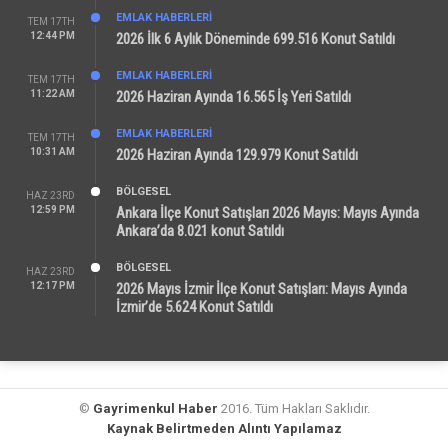
EMLAK HABERLERI
TEM 17TH
12:44 PM
2026 İlk 6 Aylık Döneminde 699.516 Konut Satıldı
EMLAK HABERLERI
TEM 17TH
11:22 AM
2026 Haziran Ayında 16.565 İş Yeri Satıldı
EMLAK HABERLERI
TEM 17TH
10:31 AM
2026 Haziran Ayında 129.979 Konut Satıldı
BÖLGESEL
HAZ 23RD
12:59 PM
Ankara İlçe Konut Satışları 2026 Mayıs: Mayıs Ayında
Ankara’da 8.021 konut Satıldı
BÖLGESEL
HAZ 23RD
12:17 PM
2026 Mayıs İzmir İlçe Konut Satışları: Mayıs Ayında
İzmir’de 5.624 Konut Satıldı
©
Gayrimenkul Haber
2016. Tüm Hakları Saklıdır.
Kaynak Belirtmeden Alıntı Yapılamaz