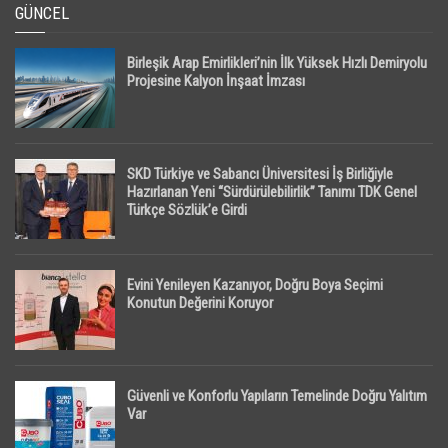
GÜNCEL
Birleşik Arap Emirlikleri’nin İlk Yüksek Hızlı Demiryolu
Projesine Kalyon İnşaat İmzası
SKD Türkiye ve Sabancı Üniversitesi İş Birliğiyle
Hazırlanan Yeni “Sürdürülebilirlik” Tanımı TDK Genel
Türkçe Sözlük’e Girdi
Evini Yenileyen Kazanıyor, Doğru Boya Seçimi
Konutun Değerini Koruyor
Güvenli ve Konforlu Yapıların Temelinde Doğru Yalıtım
Var