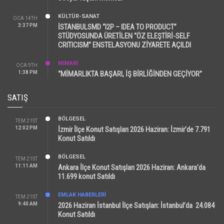
KÜLTÜR-SANAT
OCA 14TH
3:37 PM
İSTANBULSMD “I2P – IDEA TO PRODUCT”
STÜDYOSUNDA ÜRETİLEN “ÖZ ELEŞTİRİ-SELF
CRITICISM” ENSTELASYONU ZİYARETE AÇILDI
MİMARİ
OCA 9TH
1:38 PM
“MİMARLIKTA BAŞARI, İŞ BİRLİĞİNDEN GEÇİYOR”
SATIŞ
BÖLGESEL
TEM 21ST
12:02 PM
İzmir İlçe Konut Satışları 2026 Haziran: İzmir’de 7.791
Konut Satıldı
BÖLGESEL
TEM 21ST
11:11 AM
Ankara İlçe Konut Satışları 2026 Haziran: Ankara’da
11.699 konut Satıldı
EMLAK HABERLERI
TEM 21ST
9:40 AM
2026 Haziran İstanbul İlçe Satışları: İstanbul’da 24.084
Konut Satıldı