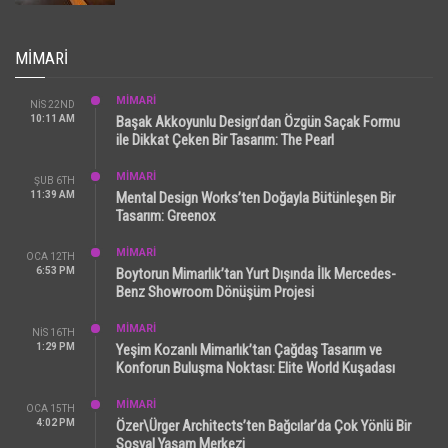
MIMARI
MİMARİ
NIS 22ND
10:11 AM
Başak Akkoyunlu Design’dan Özgün Saçak Formu
ile Dikkat Çeken Bir Tasarım: The Pearl
MİMARİ
ŞUB 6TH
11:39 AM
Mental Design Works’ten Doğayla Bütünleşen Bir
Tasarım: Greenox
MİMARİ
OCA 12TH
6:53 PM
Boytorun Mimarlık’tan Yurt Dışında İlk Mercedes-
Benz Showroom Dönüşüm Projesi
MİMARİ
NIS 16TH
1:29 PM
Yeşim Kozanlı Mimarlık’tan Çağdaş Tasarım ve
Konforun Buluşma Noktası: Elite World Kuşadası
MİMARİ
OCA 15TH
4:02 PM
Özer\Ürger Architects’ten Bağcılar’da Çok Yönlü Bir
Sosyal Yaşam Merkezi