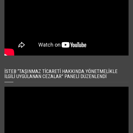
İSTEB “TAŞINMAZ TICARETI HAKKINDA YÖNETMELIKLE
İLGILI UYGULANAN CEZALAR” PANELI DÜZENLENDI