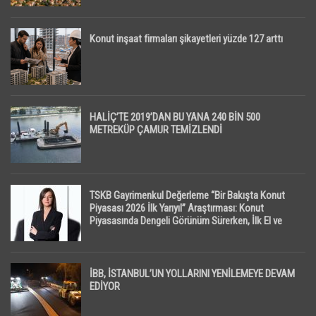
Konut inşaat firmaları şikayetleri yüzde 127 arttı
HALİÇ’TE 2019’DAN BU YANA 240 BİN 500
METREKÜP ÇAMUR TEMİZLENDİ
TSKB Gayrimenkul Değerleme “Bir Bakışta Konut
Piyasası 2026 İlk Yarıyıl” Araştırması: Konut
Piyasasında Dengeli Görünüm Sürerken, İlk El ve
İpotekli Satışlarda Sınırlı Toparlanma Dikkat Çekti
İBB, İSTANBUL’UN YOLLARINI YENİLEMEYE DEVAM
EDİYOR