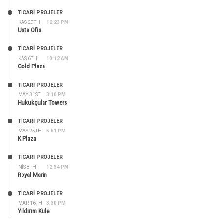
TİCARİ PROJELER
KAS 29TH
12:23 PM
Usta Ofis
TİCARİ PROJELER
KAS 6TH
10:12 AM
Gold Plaza
TİCARİ PROJELER
MAY 31ST
3:10 PM
Hukukçular Towers
TİCARİ PROJELER
MAY 25TH
5:51 PM
K Plaza
TİCARİ PROJELER
NIS 8TH
12:34 PM
Royal Marin
TİCARİ PROJELER
MAR 16TH
3:30 PM
Yıldırım Kule