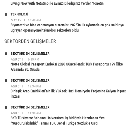
Living Now with Netatmo ile Evinizi Dilediğiniz Yerden Yönetin
TEKNOLOJİ
MAY 15TH
10:40 AM
Biyometri ve bina otomasyon sistemleri 2025’in ilk aylarında en çok saldırıya
uğrayan operasyonel teknoloji sektörleri oldu
SEKTÖRDEN GELIŞMELER
SEKTÖRDEN GELIŞMELER
AĞU 6TH
6:15 PM
Notte Global Pasaport Endeksi 2026 Güncellendi: Türk Pasaportu 199 Ülke
Arasında 86. Sırada
SEKTÖRDEN GELIŞMELER
AĞU 6TH
12:34 PM
Birleşik Arap Emirlikleri’nin İlk Yüksek Hızlı Demiryolu Projesine Kalyon İnşaat
İmzası
SEKTÖRDEN GELIŞMELER
AĞU 6TH
11:30 AM
SKD Türkiye ve Sabancı Üniversitesi İş Birliğiyle Hazırlanan Yeni
“Sürdürülebilirlik” Tanımı TDK Genel Türkçe Sözlük’e Girdi