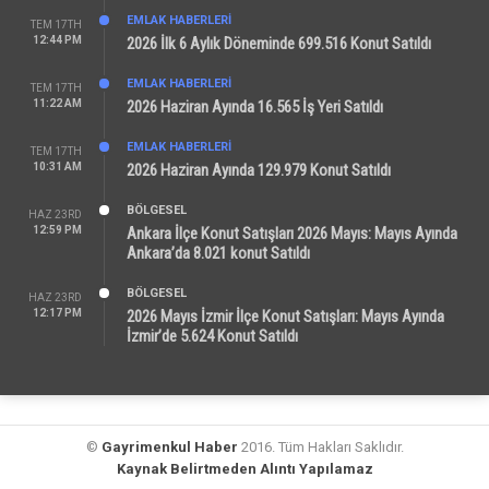
EMLAK HABERLERI
TEM 17TH
12:44 PM
2026 İlk 6 Aylık Döneminde 699.516 Konut Satıldı
EMLAK HABERLERI
TEM 17TH
11:22 AM
2026 Haziran Ayında 16.565 İş Yeri Satıldı
EMLAK HABERLERI
TEM 17TH
10:31 AM
2026 Haziran Ayında 129.979 Konut Satıldı
BÖLGESEL
HAZ 23RD
12:59 PM
Ankara İlçe Konut Satışları 2026 Mayıs: Mayıs Ayında
Ankara’da 8.021 konut Satıldı
BÖLGESEL
HAZ 23RD
12:17 PM
2026 Mayıs İzmir İlçe Konut Satışları: Mayıs Ayında
İzmir’de 5.624 Konut Satıldı
©
Gayrimenkul Haber
2016. Tüm Hakları Saklıdır.
Kaynak Belirtmeden Alıntı Yapılamaz