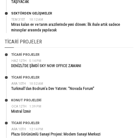
TAŞIYACAK
SEKTÖRDEN GELIŞMELER
TEM 31ST
10:12 AM
Miras kalan ev ve tarım arazilerinde yeni dönem: İlk ihale artık sadece
mirasçılar arasında yapılacak
TICARI PROJELER
TİCARİ PROJELER
HAZ 12TH
5:14 PM
DENİZLİ’DE ŞİMDİ SKY NOW OFFICE ZAMANI
TİCARİ PROJELER
ARA 10TH
10:52 AM
Turkmall’dan Bodrum’a Dev Yatırım: “Novada Forum”
KONUT PROJELERI
OCA 12TH
1:39 PM
Mistral İzmir
TİCARİ PROJELER
ARA 10TH
12:14 PM
Plaza Görünümlü Sanayi Projesi: Modern Sanayi Merkezi