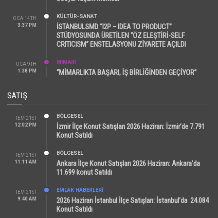
KÜLTÜR-SANAT
OCA 14TH
3:37 PM
İSTANBULSMD “I2P – IDEA TO PRODUCT”
STÜDYOSUNDA ÜRETİLEN “ÖZ ELEŞTİRİ-SELF
CRITICISM” ENSTELASYONU ZİYARETE AÇILDI
MİMARİ
OCA 9TH
1:38 PM
“MİMARLIKTA BAŞARI, İŞ BİRLİĞİNDEN GEÇİYOR”
SATIŞ
BÖLGESEL
TEM 21ST
12:02 PM
İzmir İlçe Konut Satışları 2026 Haziran: İzmir’de 7.791
Konut Satıldı
BÖLGESEL
TEM 21ST
11:11 AM
Ankara İlçe Konut Satışları 2026 Haziran: Ankara’da
11.699 konut Satıldı
EMLAK HABERLERI
TEM 21ST
9:40 AM
2026 Haziran İstanbul İlçe Satışları: İstanbul’da 24.084
Konut Satıldı