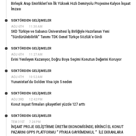
Birleşik Arap Emirlikleri’nin İlk Yüksek Hızlı Demiryolu Projesine Kalyon İnşaat
İmzası
SEKTÖRDEN GELIŞMELER
AĞU 6TH
11:30 AM
SKD Türkiye ve Sabancı Üniversitesi İş Birliğiyle Hazırlanan Yeni
“Sürdürülebilirlik” Tanımı TDK Genel Türkçe Sözlük’e Girdi
SEKTÖRDEN GELIŞMELER
AĞU 6TH
11:27 AM
Evini Yenileyen Kazanıyor, Doğru Boya Seçimi Konutun Değerini Koruyor
SEKTÖRDEN GELIŞMELER
AĞU 4TH
10:52 AM
Yunanistan’da Golden Visa için 5 neden
SEKTÖRDEN GELIŞMELER
AĞU 3RD
12:42 PM
Konut inşaat firmaları şikayetleri yüzde 127 arttı
SEKTÖRDEN GELIŞMELER
TEM 31ST
7:24 PM
İNŞAAT PROJE GELİŞTİRME ÜRETİM EKONOMİSİNDE; BİRİNCİ EL KONUT
PAZARINI GPPS PLATFORMU ” PİYASA GAYRİMENKUL ” İLE EKRANLARA