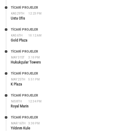
TİCARİ PROJELER
KAS 29TH
12:23 PM
Usta Ofis
TİCARİ PROJELER
KAS 6TH
10:12 AM
Gold Plaza
TİCARİ PROJELER
MAY 31ST
3:10 PM
Hukukçular Towers
TİCARİ PROJELER
MAY 25TH
5:51 PM
K Plaza
TİCARİ PROJELER
NIS 8TH
12:34 PM
Royal Marin
TİCARİ PROJELER
MAR 16TH
3:30 PM
Yıldırım Kule