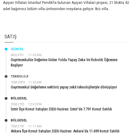
Aşiyan Villaları İstanbul Pendik’te bulunan Aşiyan Villaları projesi, 21 blokta 42
adet bağımsız bölüm villa ünitesinden meydana geliyor. İkiz villa...
SATIŞ
GÜNCEL
AĞU 4TH
11:02 AM
Gayrimenkulün Değerine Giden Yolda Yapay Zeka Ve Robotik Öğrenme
Başlıyor
TEKNOLOJİ
TEM 30TH
11:42 AM
Gayrimenkul değerleme sektörü yapay zekâ teknolojileriyle dönüşüyor
BÖLGESEL
TEM 21ST
12:02 PM
İzmir İlçe Konut Satışları 2026 Haziran: İzmir’de 7.791 Konut Satıldı
BÖLGESEL
TEM 21ST
11:11 AM
Ankara İlçe Konut Satışları 2026 Haziran: Ankara’da 11.699 konut Satıldı