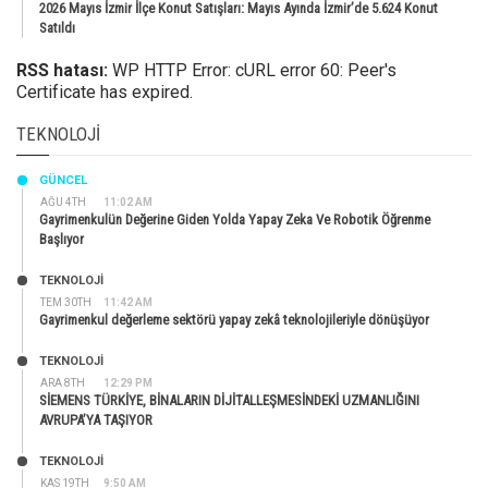
2026 Mayıs İzmir İlçe Konut Satışları: Mayıs Ayında İzmir’de 5.624 Konut
Satıldı
RSS hatası:
WP HTTP Error: cURL error 60: Peer's
Certificate has expired.
TEKNOLOJI
GÜNCEL
AĞU 4TH
11:02 AM
Gayrimenkulün Değerine Giden Yolda Yapay Zeka Ve Robotik Öğrenme
Başlıyor
TEKNOLOJİ
TEM 30TH
11:42 AM
Gayrimenkul değerleme sektörü yapay zekâ teknolojileriyle dönüşüyor
TEKNOLOJİ
ARA 8TH
12:29 PM
SİEMENS TÜRKİYE, BİNALARIN DİJİTALLEŞMESİNDEKİ UZMANLIĞINI
AVRUPA’YA TAŞIYOR
TEKNOLOJİ
KAS 19TH
9:50 AM