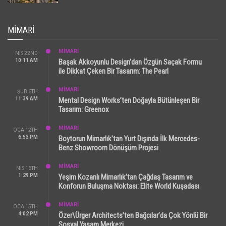
MIMARI
MİMARİ
NIS 22ND
10:11 AM
Başak Akkoyunlu Design’dan Özgün Saçak Formu
ile Dikkat Çeken Bir Tasarım: The Pearl
MİMARİ
ŞUB 6TH
11:39 AM
Mental Design Works’ten Doğayla Bütünleşen Bir
Tasarım: Greenox
MİMARİ
OCA 12TH
6:53 PM
Boytorun Mimarlık’tan Yurt Dışında İlk Mercedes-
Benz Showroom Dönüşüm Projesi
MİMARİ
NIS 16TH
1:29 PM
Yeşim Kozanlı Mimarlık’tan Çağdaş Tasarım ve
Konforun Buluşma Noktası: Elite World Kuşadası
MİMARİ
OCA 15TH
4:02 PM
Özer\Ürger Architects’ten Bağcılar’da Çok Yönlü Bir
Sosyal Yaşam Merkezi