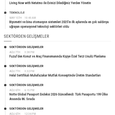
Living Now with Netatmo ile Evinizi Dilediğiniz Yerden Yönetin
TEKNOLOJİ
MAY 15TH
10:40 AM
Biyometri ve bina otomasyon sistemleri 2025’in ilk aylarında en çok saldırıya
uğrayan operasyonel teknoloji sektörleri oldu
SEKTÖRDEN GELIŞMELER
SEKTÖRDEN GELIŞMELER
AĞU 7TH
3:38 PM
Fuzul’den Konut ve Araç Finansmanında Kişiye Özel Terzi Usulü Planlama
SEKTÖRDEN GELIŞMELER
AĞU 7TH
3:32 PM
Helal Sertifikalı Muhafazakar Mutfak Konseptinde Üretim Standartları
SEKTÖRDEN GELIŞMELER
AĞU 6TH
6:15 PM
Notte Global Pasaport Endeksi 2026 Güncellendi: Türk Pasaportu 199 Ülke
Arasında 86. Sırada
SEKTÖRDEN GELIŞMELER
AĞU 6TH
12:34 PM