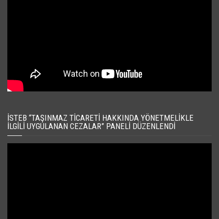
İSTEB “TAŞINMAZ TICARETI HAKKINDA YÖNETMELIKLE
İLGILI UYGULANAN CEZALAR” PANELI DÜZENLENDI