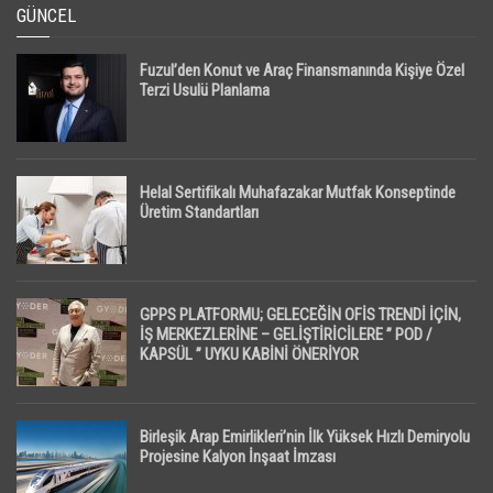
GÜNCEL
Fuzul’den Konut ve Araç Finansmanında Kişiye Özel
Terzi Usulü Planlama
Helal Sertifikalı Muhafazakar Mutfak Konseptinde
Üretim Standartları
GPPS PLATFORMU; GELECEĞİN OFİS TRENDİ İÇİN,
İŞ MERKEZLERİNE – GELİŞTİRİCİLERE ” POD /
KAPSÜL ” UYKU KABİNİ ÖNERİYOR
Birleşik Arap Emirlikleri’nin İlk Yüksek Hızlı Demiryolu
Projesine Kalyon İnşaat İmzası