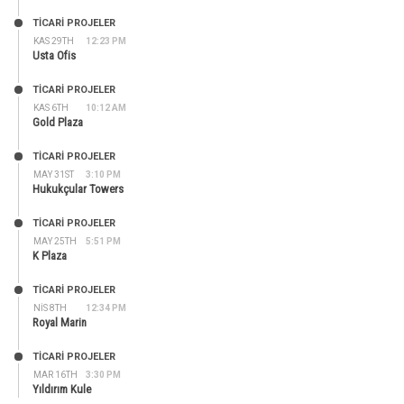
TİCARİ PROJELER
KAS 29TH
12:23 PM
Usta Ofis
TİCARİ PROJELER
KAS 6TH
10:12 AM
Gold Plaza
TİCARİ PROJELER
MAY 31ST
3:10 PM
Hukukçular Towers
TİCARİ PROJELER
MAY 25TH
5:51 PM
K Plaza
TİCARİ PROJELER
NIS 8TH
12:34 PM
Royal Marin
TİCARİ PROJELER
MAR 16TH
3:30 PM
Yıldırım Kule