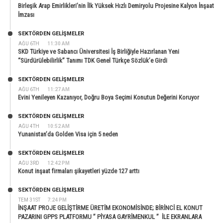
Birleşik Arap Emirlikleri’nin İlk Yüksek Hızlı Demiryolu Projesine Kalyon İnşaat
İmzası
SEKTÖRDEN GELIŞMELER
AĞU 6TH
11:30 AM
SKD Türkiye ve Sabancı Üniversitesi İş Birliğiyle Hazırlanan Yeni
“Sürdürülebilirlik” Tanımı TDK Genel Türkçe Sözlük’e Girdi
SEKTÖRDEN GELIŞMELER
AĞU 6TH
11:27 AM
Evini Yenileyen Kazanıyor, Doğru Boya Seçimi Konutun Değerini Koruyor
SEKTÖRDEN GELIŞMELER
AĞU 4TH
10:52 AM
Yunanistan’da Golden Visa için 5 neden
SEKTÖRDEN GELIŞMELER
AĞU 3RD
12:42 PM
Konut inşaat firmaları şikayetleri yüzde 127 arttı
SEKTÖRDEN GELIŞMELER
TEM 31ST
7:24 PM
İNŞAAT PROJE GELİŞTİRME ÜRETİM EKONOMİSİNDE; BİRİNCİ EL KONUT
PAZARINI GPPS PLATFORMU ” PİYASA GAYRİMENKUL ” İLE EKRANLARA