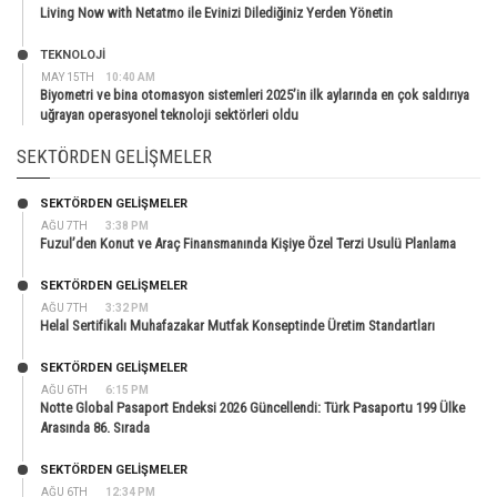
Living Now with Netatmo ile Evinizi Dilediğiniz Yerden Yönetin
TEKNOLOJİ
MAY 15TH
10:40 AM
Biyometri ve bina otomasyon sistemleri 2025’in ilk aylarında en çok saldırıya
uğrayan operasyonel teknoloji sektörleri oldu
SEKTÖRDEN GELIŞMELER
SEKTÖRDEN GELIŞMELER
AĞU 7TH
3:38 PM
Fuzul’den Konut ve Araç Finansmanında Kişiye Özel Terzi Usulü Planlama
SEKTÖRDEN GELIŞMELER
AĞU 7TH
3:32 PM
Helal Sertifikalı Muhafazakar Mutfak Konseptinde Üretim Standartları
SEKTÖRDEN GELIŞMELER
AĞU 6TH
6:15 PM
Notte Global Pasaport Endeksi 2026 Güncellendi: Türk Pasaportu 199 Ülke
Arasında 86. Sırada
SEKTÖRDEN GELIŞMELER
AĞU 6TH
12:34 PM