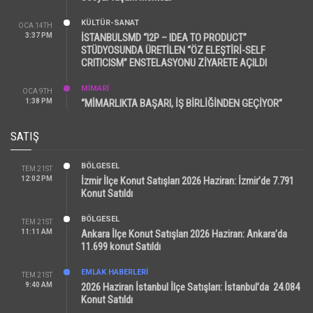
KÜLTÜR-SANAT
OCA 14TH
3:37 PM
İSTANBULSMD “I2P – IDEA TO PRODUCT”
STÜDYOSUNDA ÜRETİLEN “ÖZ ELEŞTİRİ-SELF
CRITICISM” ENSTELASYONU ZİYARETE AÇILDI
MİMARİ
OCA 9TH
1:38 PM
“MİMARLIKTA BAŞARI, İŞ BİRLİĞİNDEN GEÇİYOR”
SATIŞ
BÖLGESEL
TEM 21ST
12:02 PM
İzmir İlçe Konut Satışları 2026 Haziran: İzmir’de 7.791
Konut Satıldı
BÖLGESEL
TEM 21ST
11:11 AM
Ankara İlçe Konut Satışları 2026 Haziran: Ankara’da
11.699 konut Satıldı
EMLAK HABERLERI
TEM 21ST
9:40 AM
2026 Haziran İstanbul İlçe Satışları: İstanbul’da 24.084
Konut Satıldı