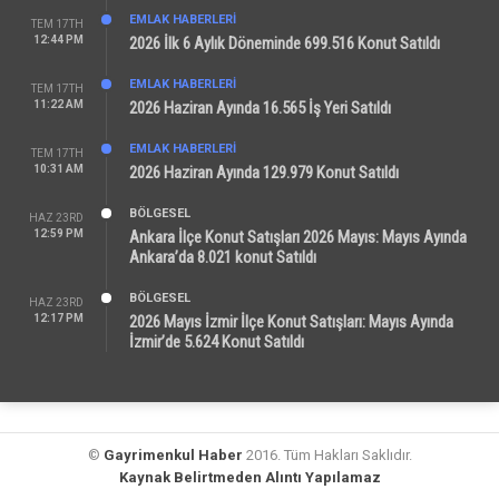
EMLAK HABERLERI
TEM 17TH
12:44 PM
2026 İlk 6 Aylık Döneminde 699.516 Konut Satıldı
EMLAK HABERLERI
TEM 17TH
11:22 AM
2026 Haziran Ayında 16.565 İş Yeri Satıldı
EMLAK HABERLERI
TEM 17TH
10:31 AM
2026 Haziran Ayında 129.979 Konut Satıldı
BÖLGESEL
HAZ 23RD
12:59 PM
Ankara İlçe Konut Satışları 2026 Mayıs: Mayıs Ayında
Ankara’da 8.021 konut Satıldı
BÖLGESEL
HAZ 23RD
12:17 PM
2026 Mayıs İzmir İlçe Konut Satışları: Mayıs Ayında
İzmir’de 5.624 Konut Satıldı
©
Gayrimenkul Haber
2016. Tüm Hakları Saklıdır.
Kaynak Belirtmeden Alıntı Yapılamaz