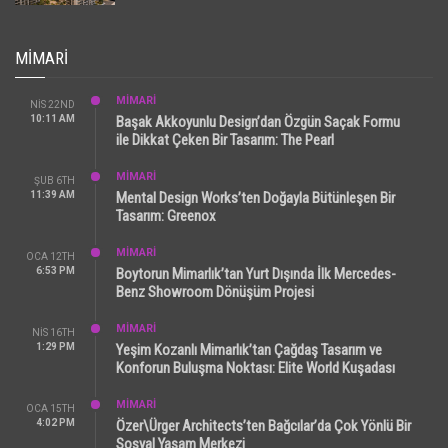
MIMARI
MİMARİ
NIS 22ND
10:11 AM
Başak Akkoyunlu Design’dan Özgün Saçak Formu
ile Dikkat Çeken Bir Tasarım: The Pearl
MİMARİ
ŞUB 6TH
11:39 AM
Mental Design Works’ten Doğayla Bütünleşen Bir
Tasarım: Greenox
MİMARİ
OCA 12TH
6:53 PM
Boytorun Mimarlık’tan Yurt Dışında İlk Mercedes-
Benz Showroom Dönüşüm Projesi
MİMARİ
NIS 16TH
1:29 PM
Yeşim Kozanlı Mimarlık’tan Çağdaş Tasarım ve
Konforun Buluşma Noktası: Elite World Kuşadası
MİMARİ
OCA 15TH
4:02 PM
Özer\Ürger Architects’ten Bağcılar’da Çok Yönlü Bir
Sosyal Yaşam Merkezi