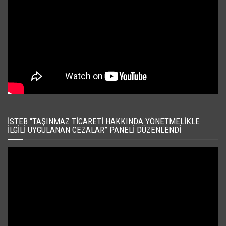
İSTEB “TAŞINMAZ TICARETI HAKKINDA YÖNETMELIKLE
İLGILI UYGULANAN CEZALAR” PANELI DÜZENLENDI