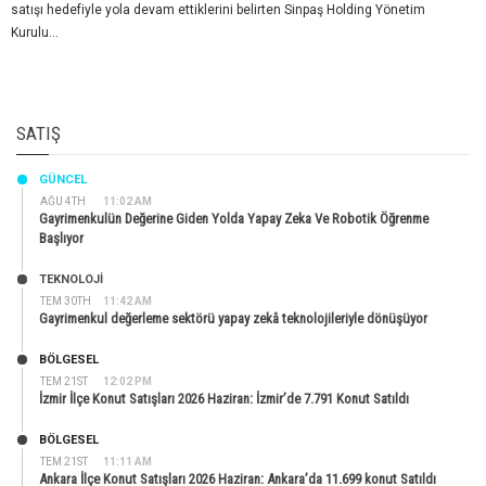
satışı hedefiyle yola devam ettiklerini belirten Sinpaş Holding Yönetim
Kurulu...
SATIŞ
GÜNCEL
AĞU 4TH
11:02 AM
Gayrimenkulün Değerine Giden Yolda Yapay Zeka Ve Robotik Öğrenme
Başlıyor
TEKNOLOJİ
TEM 30TH
11:42 AM
Gayrimenkul değerleme sektörü yapay zekâ teknolojileriyle dönüşüyor
BÖLGESEL
TEM 21ST
12:02 PM
İzmir İlçe Konut Satışları 2026 Haziran: İzmir’de 7.791 Konut Satıldı
BÖLGESEL
TEM 21ST
11:11 AM
Ankara İlçe Konut Satışları 2026 Haziran: Ankara’da 11.699 konut Satıldı