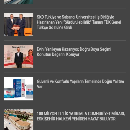
SKD Türkiye ve Sabancı Üniversitesi İş Birliğiyle
Hazırlanan Yeni “Sürdürülebilirlik” Tanımı TDK Genel
Türkçe Sözlük’e Girdi
Evini Yenileyen Kazanıyor, Doğru Boya Seçimi
Konutun Değerini Koruyor
Güvenli ve Konforlu Yapıların Temelinde Doğru Yalıtım
Var
100 MİLYON TL’LİK YATIRIMLA CUMHURİYET MİRASI,
ESKİŞEHİR HALKEVİ YENİDEN HAYAT BULUYOR