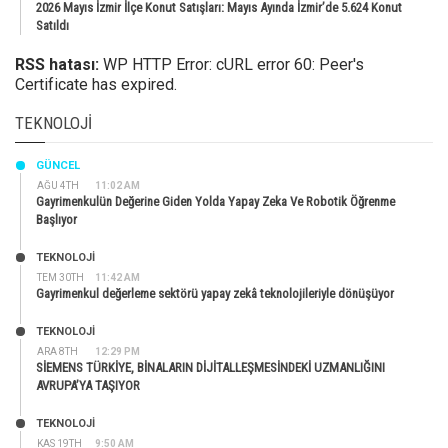
2026 Mayıs İzmir İlçe Konut Satışları: Mayıs Ayında İzmir’de 5.624 Konut
Satıldı
RSS hatası:
WP HTTP Error: cURL error 60: Peer's
Certificate has expired.
TEKNOLOJI
GÜNCEL
AĞU 4TH
11:02 AM
Gayrimenkulün Değerine Giden Yolda Yapay Zeka Ve Robotik Öğrenme
Başlıyor
TEKNOLOJİ
TEM 30TH
11:42 AM
Gayrimenkul değerleme sektörü yapay zekâ teknolojileriyle dönüşüyor
TEKNOLOJİ
ARA 8TH
12:29 PM
SİEMENS TÜRKİYE, BİNALARIN DİJİTALLEŞMESİNDEKİ UZMANLIĞINI
AVRUPA’YA TAŞIYOR
TEKNOLOJİ
KAS 19TH
9:50 AM