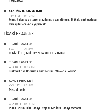
TAŞIYACAK
SEKTÖRDEN GELIŞMELER
TEM 31ST
10:12 AM
Miras kalan ev ve tarım arazilerinde yeni dönem: İlk ihale artık sadece
mirasçılar arasında yapılacak
TICARI PROJELER
TİCARİ PROJELER
HAZ 12TH
5:14 PM
DENİZLİ’DE ŞİMDİ SKY NOW OFFICE ZAMANI
TİCARİ PROJELER
ARA 10TH
10:52 AM
Turkmall’dan Bodrum’a Dev Yatırım: “Novada Forum”
KONUT PROJELERI
OCA 12TH
1:39 PM
Mistral İzmir
TİCARİ PROJELER
ARA 10TH
12:14 PM
Plaza Görünümlü Sanayi Projesi: Modern Sanayi Merkezi