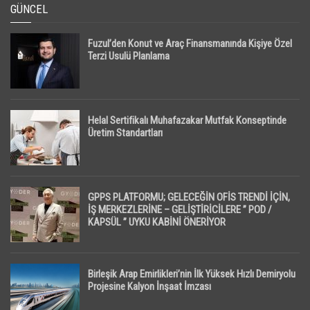
GÜNCEL
Fuzul’den Konut ve Araç Finansmanında Kişiye Özel
Terzi Usulü Planlama
Helal Sertifikalı Muhafazakar Mutfak Konseptinde
Üretim Standartları
GPPS PLATFORMU; GELECEĞİN OFİS TRENDİ İÇİN,
İŞ MERKEZLERİNE – GELİŞTİRİCİLERE ” POD /
KAPSÜL ” UYKU KABİNİ ÖNERİYOR
Birleşik Arap Emirlikleri’nin İlk Yüksek Hızlı Demiryolu
Projesine Kalyon İnşaat İmzası