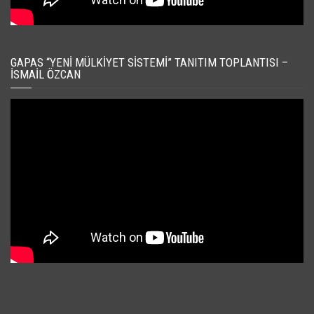
GAPAS “YENI MÜLKIYET SISTEMI” TANITIM TOPLANTISI –
İSMAIL ÖZCAN