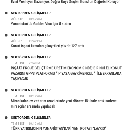
Evini Yenileyen Kazanıyor, Doğru Boya Seçimi Konutun Değerini Koruyor
SEKTÖRDEN GELIŞMELER
AĞU 4TH
10:52 AM
Yunanistan’da Golden Visa için 5 neden
SEKTÖRDEN GELIŞMELER
AĞU 3RD
12:42 PM
Konut inşaat firmaları şikayetleri yüzde 127 arttı
SEKTÖRDEN GELIŞMELER
TEM 31ST
7:24 PM
İNŞAAT PROJE GELİŞTİRME ÜRETİM EKONOMİSİNDE; BİRİNCİ EL KONUT
PAZARINI GPPS PLATFORMU ” PİYASA GAYRİMENKUL ” İLE EKRANLARA
TAŞIYACAK
SEKTÖRDEN GELIŞMELER
TEM 31ST
10:12 AM
Miras kalan ev ve tarım arazilerinde yeni dönem: İlk ihale artık sadece
mirasçılar arasında yapılacak
SEKTÖRDEN GELIŞMELER
TEM 31ST
10:10 AM
TÜRK YATIRIMCININ YUNANİSTAN’DAKİ YENİ ROTASI “LAVRIO”