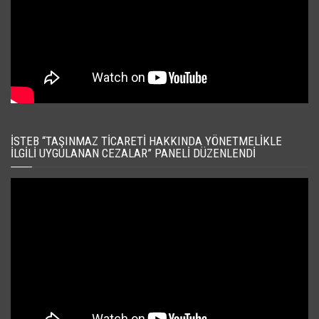
İSTEB “TAŞINMAZ TICARETI HAKKINDA YÖNETMELIKLE
İLGILI UYGULANAN CEZALAR” PANELI DÜZENLENDI