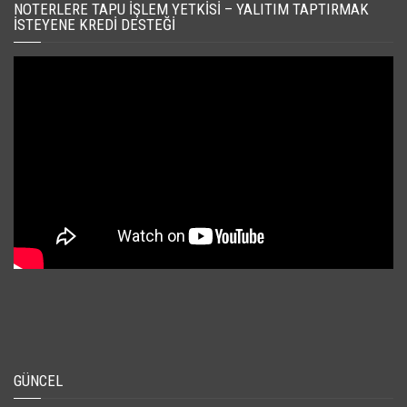
NOTERLERE TAPU İŞLEM YETKISI – YALITIM TAPTIRMAK
İSTEYENE KREDI DESTEĞI
GÜNCEL