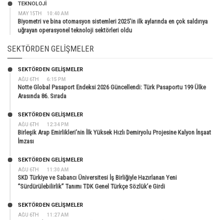
TEKNOLOJİ
MAY 15TH
10:40 AM
Biyometri ve bina otomasyon sistemleri 2025’in ilk aylarında en çok saldırıya
uğrayan operasyonel teknoloji sektörleri oldu
SEKTÖRDEN GELIŞMELER
SEKTÖRDEN GELIŞMELER
AĞU 6TH
6:15 PM
Notte Global Pasaport Endeksi 2026 Güncellendi: Türk Pasaportu 199 Ülke
Arasında 86. Sırada
SEKTÖRDEN GELIŞMELER
AĞU 6TH
12:34 PM
Birleşik Arap Emirlikleri’nin İlk Yüksek Hızlı Demiryolu Projesine Kalyon İnşaat
İmzası
SEKTÖRDEN GELIŞMELER
AĞU 6TH
11:30 AM
SKD Türkiye ve Sabancı Üniversitesi İş Birliğiyle Hazırlanan Yeni
“Sürdürülebilirlik” Tanımı TDK Genel Türkçe Sözlük’e Girdi
SEKTÖRDEN GELIŞMELER
AĞU 6TH
11:27 AM