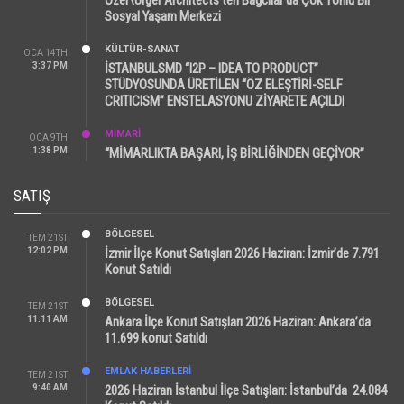
Sosyal Yaşam Merkezi
KÜLTÜR-SANAT
OCA 14TH
3:37 PM
İSTANBULSMD “I2P – IDEA TO PRODUCT”
STÜDYOSUNDA ÜRETİLEN “ÖZ ELEŞTİRİ-SELF
CRITICISM” ENSTELASYONU ZİYARETE AÇILDI
MİMARİ
OCA 9TH
1:38 PM
“MİMARLIKTA BAŞARI, İŞ BİRLİĞİNDEN GEÇİYOR”
SATIŞ
BÖLGESEL
TEM 21ST
12:02 PM
İzmir İlçe Konut Satışları 2026 Haziran: İzmir’de 7.791
Konut Satıldı
BÖLGESEL
TEM 21ST
11:11 AM
Ankara İlçe Konut Satışları 2026 Haziran: Ankara’da
11.699 konut Satıldı
EMLAK HABERLERI
TEM 21ST
9:40 AM
2026 Haziran İstanbul İlçe Satışları: İstanbul’da 24.084