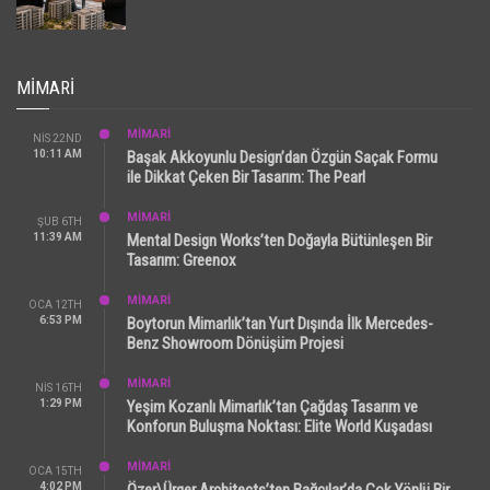
MIMARI
MİMARİ
NIS 22ND
10:11 AM
Başak Akkoyunlu Design’dan Özgün Saçak Formu
ile Dikkat Çeken Bir Tasarım: The Pearl
MİMARİ
ŞUB 6TH
11:39 AM
Mental Design Works’ten Doğayla Bütünleşen Bir
Tasarım: Greenox
MİMARİ
OCA 12TH
6:53 PM
Boytorun Mimarlık’tan Yurt Dışında İlk Mercedes-
Benz Showroom Dönüşüm Projesi
MİMARİ
NIS 16TH
1:29 PM
Yeşim Kozanlı Mimarlık’tan Çağdaş Tasarım ve
Konforun Buluşma Noktası: Elite World Kuşadası
MİMARİ
OCA 15TH
4:02 PM
Özer\Ürger Architects’ten Bağcılar’da Çok Yönlü Bir