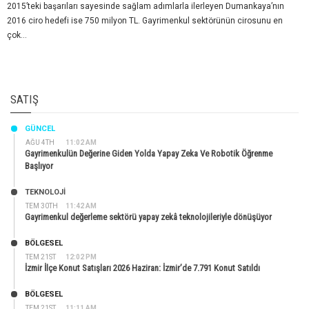
2015’teki başarıları sayesinde sağlam adımlarla ilerleyen Dumankaya’nın
2016 ciro hedefi ise 750 milyon TL. Gayrimenkul sektörünün cirosunu en
çok...
SATIŞ
GÜNCEL
AĞU 4TH
11:02 AM
Gayrimenkulün Değerine Giden Yolda Yapay Zeka Ve Robotik Öğrenme
Başlıyor
TEKNOLOJİ
TEM 30TH
11:42 AM
Gayrimenkul değerleme sektörü yapay zekâ teknolojileriyle dönüşüyor
BÖLGESEL
TEM 21ST
12:02 PM
İzmir İlçe Konut Satışları 2026 Haziran: İzmir’de 7.791 Konut Satıldı
BÖLGESEL
TEM 21ST
11:11 AM