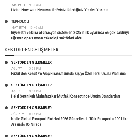
KAS 19TH
9:50 AM
Living Now with Netatmo ile Evinizi Dilediğiniz Yerden Yönetin
TEKNOLOJİ
MAY 15TH
10:40 AM
Biyometri ve bina otomasyon sistemleri 2025’in ilk aylarında en çok saldırıya
uğrayan operasyonel teknoloji sektörleri oldu
SEKTÖRDEN GELIŞMELER
SEKTÖRDEN GELIŞMELER
AĞU 7TH
3:38 PM
Fuzul’den Konut ve Araç Finansmanında Kişiye Özel Terzi Usulü Planlama
SEKTÖRDEN GELIŞMELER
AĞU 7TH
3:32 PM
Helal Sertifikalı Muhafazakar Mutfak Konseptinde Üretim Standartları
SEKTÖRDEN GELIŞMELER
AĞU 6TH
6:15 PM
Notte Global Pasaport Endeksi 2026 Güncellendi: Türk Pasaportu 199 Ülke
Arasında 86. Sırada
SEKTÖRDEN GELIŞMELER