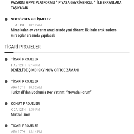
PAZARINI GPPS PLATFORMU ” PİYASA GAYRİMENKUL ” İLE EKRANLARA
TAŞIYACAK
SEKTÖRDEN GELIŞMELER
TEM 31ST
10:12 AM
Miras kalan ev ve tarım arazilerinde yeni dönem: İlk ihale artık sadece
mirasçılar arasında yapılacak
TICARI PROJELER
TİCARİ PROJELER
HAZ 12TH
5:14 PM
DENİZLİ’DE ŞİMDİ SKY NOW OFFICE ZAMANI
TİCARİ PROJELER
ARA 10TH
10:52 AM
Turkmall’dan Bodrum’a Dev Yatırım: “Novada Forum”
KONUT PROJELERI
OCA 12TH
1:39 PM
Mistral İzmir
TİCARİ PROJELER
ARA 10TH
12:14 PM