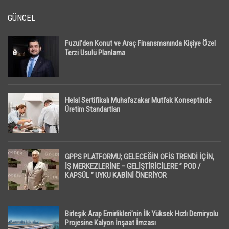
GÜNCEL
Fuzul’den Konut ve Araç Finansmanında Kişiye Özel
Terzi Usulü Planlama
Helal Sertifikalı Muhafazakar Mutfak Konseptinde
Üretim Standartları
GPPS PLATFORMU; GELECEĞİN OFİS TRENDİ İÇİN,
İŞ MERKEZLERİNE – GELİŞTİRİCİLERE ” POD /
KAPSÜL ” UYKU KABİNİ ÖNERİYOR
Birleşik Arap Emirlikleri’nin İlk Yüksek Hızlı Demiryolu
Projesine Kalyon İnşaat İmzası