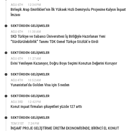
AĞU 6TH
12:34 PM
Birleşik Arap Emirlikleri’nin İlk Yüksek Hızlı Demiryolu Projesine Kalyon İnşaat
İmzası
SEKTÖRDEN GELIŞMELER
AĞU 6TH
11:30 AM
SKD Türkiye ve Sabancı Üniversitesi İş Birliğiyle Hazırlanan Yeni
“Sürdürülebilirlik” Tanımı TDK Genel Türkçe Sözlük’e Girdi
SEKTÖRDEN GELIŞMELER
AĞU 6TH
11:27 AM
Evini Yenileyen Kazanıyor, Doğru Boya Seçimi Konutun Değerini Koruyor
SEKTÖRDEN GELIŞMELER
AĞU 4TH
10:52 AM
Yunanistan’da Golden Visa için 5 neden
SEKTÖRDEN GELIŞMELER
AĞU 3RD
12:42 PM
Konut inşaat firmaları şikayetleri yüzde 127 arttı
SEKTÖRDEN GELIŞMELER
TEM 31ST
7:24 PM
İNŞAAT PROJE GELİŞTİRME ÜRETİM EKONOMİSİNDE; BİRİNCİ EL KONUT