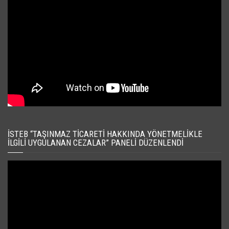
İSTEB “TAŞINMAZ TICARETI HAKKINDA YÖNETMELIKLE
İLGILI UYGULANAN CEZALAR” PANELI DÜZENLENDI