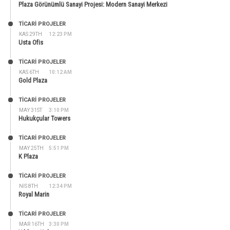
Plaza Görünümlü Sanayi Projesi: Modern Sanayi Merkezi
TİCARİ PROJELER
KAS 29TH
12:23 PM
Usta Ofis
TİCARİ PROJELER
KAS 6TH
10:12 AM
Gold Plaza
TİCARİ PROJELER
MAY 31ST
3:10 PM
Hukukçular Towers
TİCARİ PROJELER
MAY 25TH
5:51 PM
K Plaza
TİCARİ PROJELER
NIS 8TH
12:34 PM
Royal Marin
TİCARİ PROJELER
MAR 16TH
3:30 PM