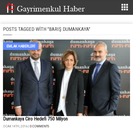
POSTS TAGGED WITH "BARIŞ DUMANKAYA"
EMLAK HABERLERI
Dumankaya Ciro Hedefi 750 Milyon
OCAK 14TH, 2016 |
0 COMMENTS