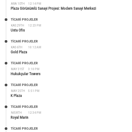
ARA 10TH
12:14 PM
Plaza Görünümlü Sanayi Projesi: Modern Sanayi Merkezi
TİCARİ PROJELER
KAS 29TH
12:23 PM
Usta Ofis
TİCARİ PROJELER
KAS 6TH
10:12 AM
Gold Plaza
TİCARİ PROJELER
MAY 31ST
3:10 PM
Hukukçular Towers
TİCARİ PROJELER
MAY 25TH
5:51 PM
K Plaza
TİCARİ PROJELER
NIS 8TH
12:34 PM
Royal Marin
TİCARİ PROJELER