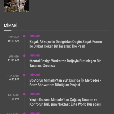
MIMARI
MİMARİ
NIS 22ND
10:11 AM
Başak Akkoyunlu Design’dan Özgün Saçak Formu
ile Dikkat Çeken Bir Tasarım: The Pearl
MİMARİ
ŞUB 6TH
11:39 AM
Mental Design Works’ten Doğayla Bütünleşen Bir
Tasarım: Greenox
MİMARİ
OCA 12TH
6:53 PM
Boytorun Mimarlık’tan Yurt Dışında İlk Mercedes-
Benz Showroom Dönüşüm Projesi
MİMARİ
NIS 16TH
1:29 PM
Yeşim Kozanlı Mimarlık’tan Çağdaş Tasarım ve
Konforun Buluşma Noktası: Elite World Kuşadası
MİMARİ