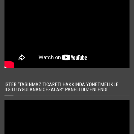
İSTEB “TAŞINMAZ TICARETI HAKKINDA YÖNETMELIKLE
İLGILI UYGULANAN CEZALAR” PANELI DÜZENLENDI