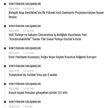
SEKTÖRDEN GELIŞMELER
AĞU 6TH
12:34 PM
Birleşik Arap Emirlikleri’nin İlk Yüksek Hızlı Demiryolu Projesine Kalyon İnşaat
İmzası
SEKTÖRDEN GELIŞMELER
AĞU 6TH
11:30 AM
SKD Türkiye ve Sabancı Üniversitesi İş Birliğiyle Hazırlanan Yeni
“Sürdürülebilirlik” Tanımı TDK Genel Türkçe Sözlük’e Girdi
SEKTÖRDEN GELIŞMELER
AĞU 6TH
11:27 AM
Evini Yenileyen Kazanıyor, Doğru Boya Seçimi Konutun Değerini Koruyor
SEKTÖRDEN GELIŞMELER
AĞU 4TH
10:52 AM
Yunanistan’da Golden Visa için 5 neden
SEKTÖRDEN GELIŞMELER
AĞU 3RD
12:42 PM
Konut inşaat firmaları şikayetleri yüzde 127 arttı
SEKTÖRDEN GELIŞMELER
TEM 31ST
7:24 PM