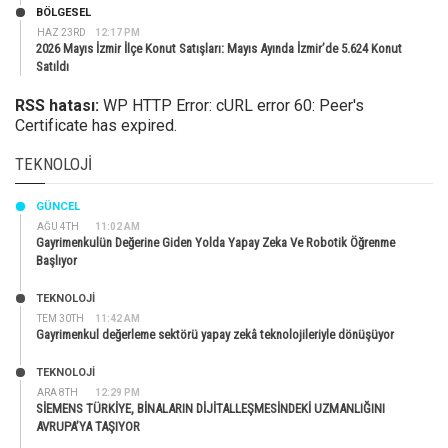
BÖLGESEL
HAZ 23RD
12:17 PM
2026 Mayıs İzmir İlçe Konut Satışları: Mayıs Ayında İzmir’de 5.624 Konut
Satıldı
RSS hatası:
WP HTTP Error: cURL error 60: Peer's
Certificate has expired.
TEKNOLOJI
GÜNCEL
AĞU 4TH
11:02 AM
Gayrimenkulün Değerine Giden Yolda Yapay Zeka Ve Robotik Öğrenme
Başlıyor
TEKNOLOJİ
TEM 30TH
11:42 AM
Gayrimenkul değerleme sektörü yapay zekâ teknolojileriyle dönüşüyor
TEKNOLOJİ
ARA 8TH
12:29 PM
SİEMENS TÜRKİYE, BİNALARIN DİJİTALLEŞMESİNDEKİ UZMANLIĞINI
AVRUPA’YA TAŞIYOR