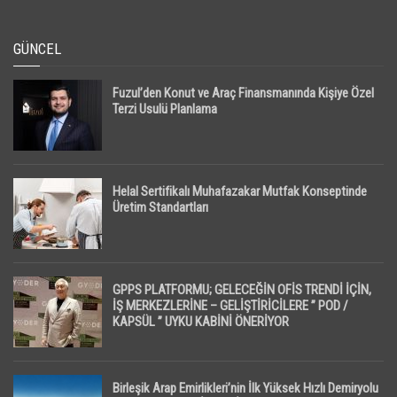
GÜNCEL
Fuzul’den Konut ve Araç Finansmanında Kişiye Özel
Terzi Usulü Planlama
Helal Sertifikalı Muhafazakar Mutfak Konseptinde
Üretim Standartları
GPPS PLATFORMU; GELECEĞİN OFİS TRENDİ İÇİN,
İŞ MERKEZLERİNE – GELİŞTİRİCİLERE ” POD /
KAPSÜL ” UYKU KABİNİ ÖNERİYOR
Birleşik Arap Emirlikleri’nin İlk Yüksek Hızlı Demiryolu