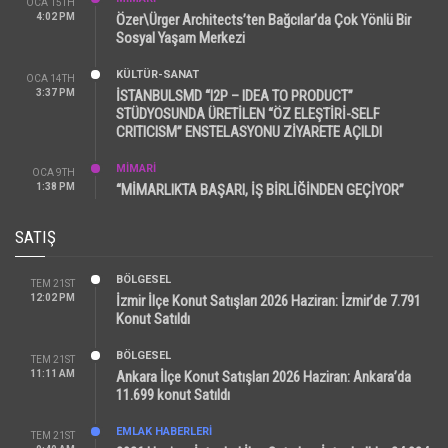
OCA 15TH
4:02 PM
Özer\Ürger Architects’ten Bağcılar’da Çok Yönlü Bir
Sosyal Yaşam Merkezi
KÜLTÜR-SANAT
OCA 14TH
3:37 PM
İSTANBULSMD “I2P – IDEA TO PRODUCT”
STÜDYOSUNDA ÜRETİLEN “ÖZ ELEŞTİRİ-SELF
CRITICISM” ENSTELASYONU ZİYARETE AÇILDI
MİMARİ
OCA 9TH
1:38 PM
“MİMARLIKTA BAŞARI, İŞ BİRLİĞİNDEN GEÇİYOR”
SATIŞ
BÖLGESEL
TEM 21ST
12:02 PM
İzmir İlçe Konut Satışları 2026 Haziran: İzmir’de 7.791
Konut Satıldı
BÖLGESEL
TEM 21ST
11:11 AM
Ankara İlçe Konut Satışları 2026 Haziran: Ankara’da
11.699 konut Satıldı
EMLAK HABERLERI
TEM 21ST