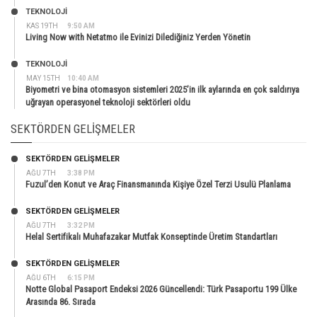
TEKNOLOJİ
KAS 19TH
9:50 AM
Living Now with Netatmo ile Evinizi Dilediğiniz Yerden Yönetin
TEKNOLOJİ
MAY 15TH
10:40 AM
Biyometri ve bina otomasyon sistemleri 2025’in ilk aylarında en çok saldırıya
uğrayan operasyonel teknoloji sektörleri oldu
SEKTÖRDEN GELIŞMELER
SEKTÖRDEN GELIŞMELER
AĞU 7TH
3:38 PM
Fuzul’den Konut ve Araç Finansmanında Kişiye Özel Terzi Usulü Planlama
SEKTÖRDEN GELIŞMELER
AĞU 7TH
3:32 PM
Helal Sertifikalı Muhafazakar Mutfak Konseptinde Üretim Standartları
SEKTÖRDEN GELIŞMELER
AĞU 6TH
6:15 PM
Notte Global Pasaport Endeksi 2026 Güncellendi: Türk Pasaportu 199 Ülke
Arasında 86. Sırada