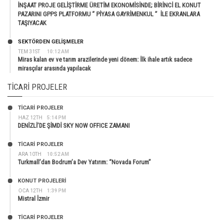
İNŞAAT PROJE GELİŞTİRME ÜRETİM EKONOMİSİNDE; BİRİNCİ EL KONUT
PAZARINI GPPS PLATFORMU ” PİYASA GAYRİMENKUL ” İLE EKRANLARA
TAŞIYACAK
SEKTÖRDEN GELIŞMELER
TEM 31ST
10:12 AM
Miras kalan ev ve tarım arazilerinde yeni dönem: İlk ihale artık sadece
mirasçılar arasında yapılacak
TICARI PROJELER
TİCARİ PROJELER
HAZ 12TH
5:14 PM
DENİZLİ’DE ŞİMDİ SKY NOW OFFICE ZAMANI
TİCARİ PROJELER
ARA 10TH
10:52 AM
Turkmall’dan Bodrum’a Dev Yatırım: “Novada Forum”
KONUT PROJELERI
OCA 12TH
1:39 PM
Mistral İzmir
TİCARİ PROJELER