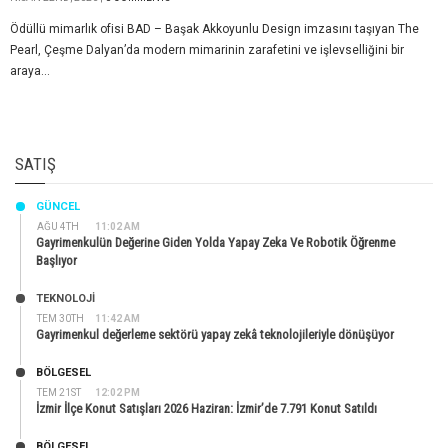
Ödüllü mimarlık ofisi BAD – Başak Akkoyunlu Design imzasını taşıyan The
Pearl, Çeşme Dalyan’da modern mimarinin zarafetini ve işlevselliğini bir
araya...
SATIŞ
GÜNCEL
AĞU 4TH
11:02 AM
Gayrimenkulün Değerine Giden Yolda Yapay Zeka Ve Robotik Öğrenme
Başlıyor
TEKNOLOJİ
TEM 30TH
11:42 AM
Gayrimenkul değerleme sektörü yapay zekâ teknolojileriyle dönüşüyor
BÖLGESEL
TEM 21ST
12:02 PM
İzmir İlçe Konut Satışları 2026 Haziran: İzmir’de 7.791 Konut Satıldı
BÖLGESEL