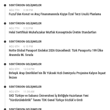
SEKTÖRDEN GELIŞMELER
AĞU 7TH
3:38 PM
Fuzul’den Konut ve Araç Finansmanında Kişiye Özel Terzi Usulü Planlama
SEKTÖRDEN GELIŞMELER
AĞU 7TH
3:32 PM
Helal Sertifikalı Muhafazakar Mutfak Konseptinde Üretim Standartları
SEKTÖRDEN GELIŞMELER
AĞU 6TH
6:15 PM
Notte Global Pasaport Endeksi 2026 Güncellendi: Türk Pasaportu 199 Ülke
Arasında 86. Sırada
SEKTÖRDEN GELIŞMELER
AĞU 6TH
12:34 PM
Birleşik Arap Emirlikleri’nin İlk Yüksek Hızlı Demiryolu Projesine Kalyon İnşaat
İmzası
SEKTÖRDEN GELIŞMELER
AĞU 6TH
11:30 AM
SKD Türkiye ve Sabancı Üniversitesi İş Birliğiyle Hazırlanan Yeni
“Sürdürülebilirlik” Tanımı TDK Genel Türkçe Sözlük’e Girdi
SEKTÖRDEN GELIŞMELER