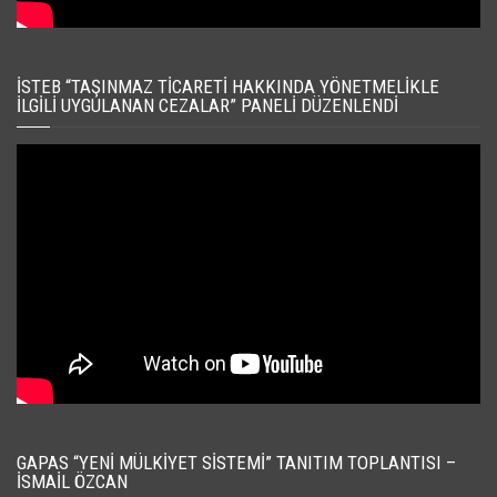
İSTEB “TAŞINMAZ TICARETI HAKKINDA YÖNETMELIKLE
İLGILI UYGULANAN CEZALAR” PANELI DÜZENLENDI
GAPAS “YENI MÜLKIYET SISTEMI” TANITIM TOPLANTISI –
İSMAIL ÖZCAN