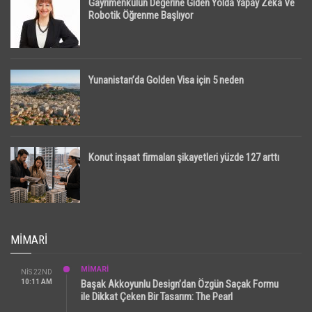
Gayrimenkulün Değerine Giden Yolda Yapay Zeka Ve
Robotik Öğrenme Başlıyor
Yunanistan’da Golden Visa için 5 neden
Konut inşaat firmaları şikayetleri yüzde 127 arttı
MIMARI
MİMARİ
NIS 22ND
10:11 AM
Başak Akkoyunlu Design’dan Özgün Saçak Formu
ile Dikkat Çeken Bir Tasarım: The Pearl