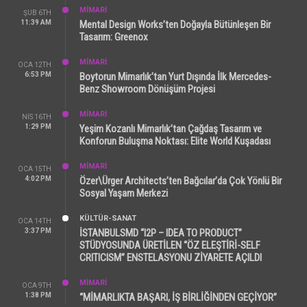
MİMARİ
ŞUB 6TH
11:39 AM
Mental Design Works’ten Doğayla Bütünleşen Bir
Tasarım: Greenox
MİMARİ
OCA 12TH
6:53 PM
Boytorun Mimarlık’tan Yurt Dışında İlk Mercedes-
Benz Showroom Dönüşüm Projesi
MİMARİ
NIS 16TH
1:29 PM
Yeşim Kozanlı Mimarlık’tan Çağdaş Tasarım ve
Konforun Buluşma Noktası: Elite World Kuşadası
MİMARİ
OCA 15TH
4:02 PM
Özer\Ürger Architects’ten Bağcılar’da Çok Yönlü Bir
Sosyal Yaşam Merkezi
KÜLTÜR-SANAT
OCA 14TH
3:37 PM
İSTANBULSMD “I2P – IDEA TO PRODUCT”
STÜDYOSUNDA ÜRETİLEN “ÖZ ELEŞTİRİ-SELF
CRITICISM” ENSTELASYONU ZİYARETE AÇILDI
MİMARİ
OCA 9TH
1:38 PM
“MİMARLIKTA BAŞARI, İŞ BİRLİĞİNDEN GEÇİYOR”