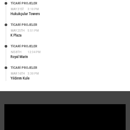
TİCARİ PROJELER
MAY 31ST
3:10 PM
Hukukçular Towers
TİCARİ PROJELER
MAY 25TH
5:51 PM
K Plaza
TİCARİ PROJELER
NIS 8TH
12:34 PM
Royal Marin
TİCARİ PROJELER
MAR 16TH
3:30 PM
Yıldırım Kule