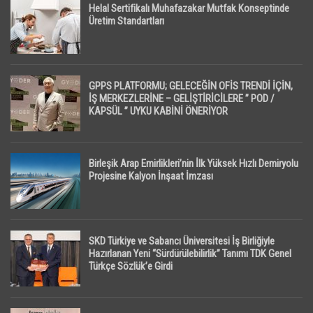
Helal Sertifikalı Muhafazakar Mutfak Konseptinde
Üretim Standartları
GPPS PLATFORMU; GELECEĞİN OFİS TRENDİ İÇİN,
İŞ MERKEZLERİNE – GELİŞTİRİCİLERE ” POD /
KAPSÜL ” UYKU KABİNİ ÖNERİYOR
Birleşik Arap Emirlikleri’nin İlk Yüksek Hızlı Demiryolu
Projesine Kalyon İnşaat İmzası
SKD Türkiye ve Sabancı Üniversitesi İş Birliğiyle
Hazırlanan Yeni “Sürdürülebilirlik” Tanımı TDK Genel
Türkçe Sözlük’e Girdi