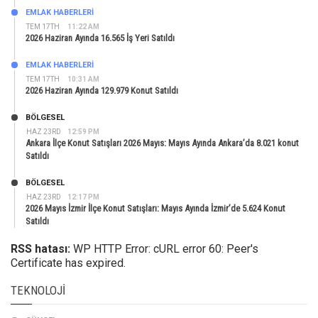
EMLAK HABERLERI
TEM 17TH
11:22 AM
2026 Haziran Ayında 16.565 İş Yeri Satıldı
EMLAK HABERLERI
TEM 17TH
10:31 AM
2026 Haziran Ayında 129.979 Konut Satıldı
BÖLGESEL
HAZ 23RD
12:59 PM
Ankara İlçe Konut Satışları 2026 Mayıs: Mayıs Ayında Ankara’da 8.021 konut
Satıldı
BÖLGESEL
HAZ 23RD
12:17 PM
2026 Mayıs İzmir İlçe Konut Satışları: Mayıs Ayında İzmir’de 5.624 Konut
Satıldı
RSS hatası:
WP HTTP Error: cURL error 60: Peer's
Certificate has expired.
TEKNOLOJI