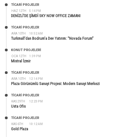
TİCARİ PROJELER
HAZ 12TH
5:14 PM
DENİZLİ’DE ŞİMDİ SKY NOW OFFICE ZAMANI
TİCARİ PROJELER
ARA 10TH
10:52 AM
Turkmall’dan Bodrum’a Dev Yatırım: “Novada Forum”
KONUT PROJELERI
OCA 12TH
1:39 PM
Mistral İzmir
TİCARİ PROJELER
ARA 10TH
12:14 PM
Plaza Görünümlü Sanayi Projesi: Modern Sanayi Merkezi
TİCARİ PROJELER
KAS 29TH
12:23 PM
Usta Ofis
TİCARİ PROJELER
KAS 6TH
10:12 AM
Gold Plaza