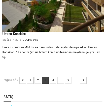
Ümran Konakları
EYLÜL 5TH, 2016 |
0 COMMENTS
Ümran Konakları MFA İnşaat tarafından Bahçeşehir'de inşa edilen Ümran
Konakları 62 adet bağımsız bölüm konut ünitesinden meydana geliyor. Tek
tip...
Page 3 of 7
1
2
3
4
5
...
SATIŞ