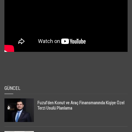
GÜNCEL
Fuzul’den Konut ve Araç Finansmanında Kişiye Özel
Terzi Usulü Planlama