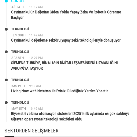
GÜNCEL
AĞU 4TH
11:02 AM
Gayrimenkulün Değerine Giden Yolda Yapay Zeka Ve Robotik Öğrenme
Başlıyor
TEKNOLOJİ
TEM 30TH
11:42 AM
Gayrimenkul değerleme sektörü yapay zekâ teknolojileriyle dönüşüyor
TEKNOLOJİ
ARA 8TH
12:29 PM
SİEMENS TÜRKİYE, BİNALARIN DİJİTALLEŞMESİNDEKİ UZMANLIĞINI
AVRUPA’YA TAŞIYOR
TEKNOLOJİ
KAS 19TH
9:50 AM
Living Now with Netatmo ile Evinizi Dilediğiniz Yerden Yönetin
TEKNOLOJİ
MAY 15TH
10:40 AM
Biyometri ve bina otomasyon sistemleri 2025’in ilk aylarında en çok saldırıya
uğrayan operasyonel teknoloji sektörleri oldu
SEKTÖRDEN GELIŞMELER