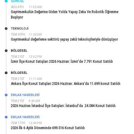
GÜNCEL
AĞU 4TH
11:02 AM
Gayrimenkulün Değerine Giden Yolda Yapay Zeka Ve Robotik Öğrenme
Başlıyor
TEKNOLOJİ
TEM 30TH
11:42 AM
Gayrimenkul değerleme sektörü yapay zekâ teknolojileriyle dönüşüyor
BÖLGESEL
TEM 21ST
12:02 PM
İzmir İlçe Konut Satışları 2026 Haziran: İzmir’de 7.791 Konut Satıldı
BÖLGESEL
TEM 21ST
11:11 AM
Ankara İlçe Konut Satışları 2026 Haziran: Ankara’da 11.699 konut Satıldı
EMLAK HABERLERI
TEM 21ST
9:40 AM
2026 Haziran İstanbul İlçe Satışları: İstanbul’da 24.084 Konut Satıldı
EMLAK HABERLERI
TEM 17TH
12:44 PM
2026 İlk 6 Aylık Döneminde 699.516 Konut Satıldı