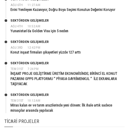
AĞU 6TH
11:27 AM
Evini Yenileyen Kazanıyor, Doğru Boya Seçimi Konutun Değerini Koruyor
SEKTÖRDEN GELIŞMELER
AĞU 4TH
10:52 AM
Yunanistan’da Golden Visa için 5 neden
SEKTÖRDEN GELIŞMELER
AĞU 3RD
12:42 PM
Konut inşaat firmaları şikayetleri yüzde 127 arttı
SEKTÖRDEN GELIŞMELER
TEM 31ST
7:24 PM
İNŞAAT PROJE GELİŞTİRME ÜRETİM EKONOMİSİNDE; BİRİNCİ EL KONUT
PAZARINI GPPS PLATFORMU ” PİYASA GAYRİMENKUL ” İLE EKRANLARA
TAŞIYACAK
SEKTÖRDEN GELIŞMELER
TEM 31ST
10:12 AM
Miras kalan ev ve tarım arazilerinde yeni dönem: İlk ihale artık sadece
mirasçılar arasında yapılacak
TICARI PROJELER