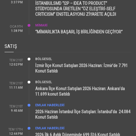
3:37 PM
İSTANBULSMD “I2P – IDEA TO PRODUCT”
STÜDYOSUNDA ÜRETİLEN “ÖZ ELEŞTİRİ-SELF
CRITICISM” ENSTELASYONU ZİYARETE AÇILDI
MİMARİ
OCA 9TH
1:38 PM
“MİMARLIKTA BAŞARI, İŞ BİRLİĞİNDEN GEÇİYOR”
SATIŞ
BÖLGESEL
TEM 21ST
12:02 PM
İzmir İlçe Konut Satışları 2026 Haziran: İzmir’de 7.791
Konut Satıldı
BÖLGESEL
TEM 21ST
11:11 AM
Ankara İlçe Konut Satışları 2026 Haziran: Ankara’da
11.699 konut Satıldı
EMLAK HABERLERI
TEM 21ST
9:40 AM
2026 Haziran İstanbul İlçe Satışları: İstanbul’da 24.084
Konut Satıldı
EMLAK HABERLERI
TEM 17TH
12:44 PM
2026 İlk 6 Aylık Döneminde 699.516 Konut Satıldı