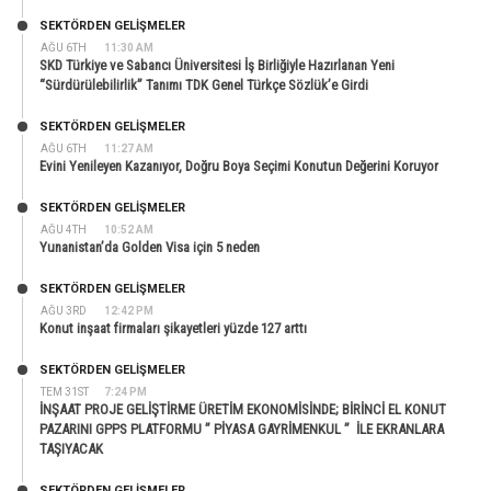
SEKTÖRDEN GELIŞMELER
AĞU 6TH
11:30 AM
SKD Türkiye ve Sabancı Üniversitesi İş Birliğiyle Hazırlanan Yeni
“Sürdürülebilirlik” Tanımı TDK Genel Türkçe Sözlük’e Girdi
SEKTÖRDEN GELIŞMELER
AĞU 6TH
11:27 AM
Evini Yenileyen Kazanıyor, Doğru Boya Seçimi Konutun Değerini Koruyor
SEKTÖRDEN GELIŞMELER
AĞU 4TH
10:52 AM
Yunanistan’da Golden Visa için 5 neden
SEKTÖRDEN GELIŞMELER
AĞU 3RD
12:42 PM
Konut inşaat firmaları şikayetleri yüzde 127 arttı
SEKTÖRDEN GELIŞMELER
TEM 31ST
7:24 PM
İNŞAAT PROJE GELİŞTİRME ÜRETİM EKONOMİSİNDE; BİRİNCİ EL KONUT
PAZARINI GPPS PLATFORMU ” PİYASA GAYRİMENKUL ” İLE EKRANLARA
TAŞIYACAK
SEKTÖRDEN GELIŞMELER