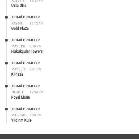
KAS 29TH
12:23 PM
Usta Ofis
TİCARİ PROJELER
KAS 6TH
10:12 AM
Gold Plaza
TİCARİ PROJELER
MAY 31ST
3:10 PM
Hukukçular Towers
TİCARİ PROJELER
MAY 25TH
5:51 PM
K Plaza
TİCARİ PROJELER
NIS 8TH
12:34 PM
Royal Marin
TİCARİ PROJELER
MAR 16TH
3:30 PM
Yıldırım Kule