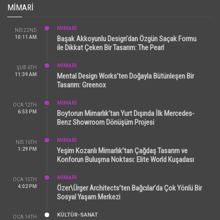
MIMARI
MİMARİ
NIS 22ND
10:11 AM
Başak Akkoyunlu Design’dan Özgün Saçak Formu
ile Dikkat Çeken Bir Tasarım: The Pearl
MİMARİ
ŞUB 6TH
11:39 AM
Mental Design Works’ten Doğayla Bütünleşen Bir
Tasarım: Greenox
MİMARİ
OCA 12TH
6:53 PM
Boytorun Mimarlık’tan Yurt Dışında İlk Mercedes-
Benz Showroom Dönüşüm Projesi
MİMARİ
NIS 16TH
1:29 PM
Yeşim Kozanlı Mimarlık’tan Çağdaş Tasarım ve
Konforun Buluşma Noktası: Elite World Kuşadası
MİMARİ
OCA 15TH
4:02 PM
Özer\Ürger Architects’ten Bağcılar’da Çok Yönlü Bir
Sosyal Yaşam Merkezi
KÜLTÜR-SANAT
OCA 14TH