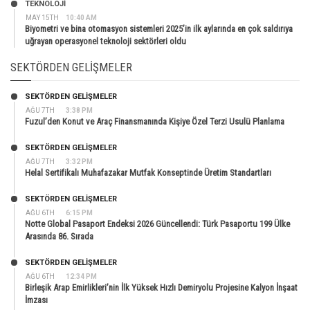
TEKNOLOJİ
MAY 15TH
10:40 AM
Biyometri ve bina otomasyon sistemleri 2025’in ilk aylarında en çok saldırıya
uğrayan operasyonel teknoloji sektörleri oldu
SEKTÖRDEN GELIŞMELER
SEKTÖRDEN GELIŞMELER
AĞU 7TH
3:38 PM
Fuzul’den Konut ve Araç Finansmanında Kişiye Özel Terzi Usulü Planlama
SEKTÖRDEN GELIŞMELER
AĞU 7TH
3:32 PM
Helal Sertifikalı Muhafazakar Mutfak Konseptinde Üretim Standartları
SEKTÖRDEN GELIŞMELER
AĞU 6TH
6:15 PM
Notte Global Pasaport Endeksi 2026 Güncellendi: Türk Pasaportu 199 Ülke
Arasında 86. Sırada
SEKTÖRDEN GELIŞMELER
AĞU 6TH
12:34 PM
Birleşik Arap Emirlikleri’nin İlk Yüksek Hızlı Demiryolu Projesine Kalyon İnşaat
İmzası