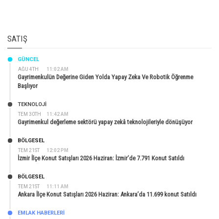
SATIŞ
GÜNCEL
AĞU 4TH
11:02 AM
Gayrimenkulün Değerine Giden Yolda Yapay Zeka Ve Robotik Öğrenme
Başlıyor
TEKNOLOJİ
TEM 30TH
11:42 AM
Gayrimenkul değerleme sektörü yapay zekâ teknolojileriyle dönüşüyor
BÖLGESEL
TEM 21ST
12:02 PM
İzmir İlçe Konut Satışları 2026 Haziran: İzmir’de 7.791 Konut Satıldı
BÖLGESEL
TEM 21ST
11:11 AM
Ankara İlçe Konut Satışları 2026 Haziran: Ankara’da 11.699 konut Satıldı
EMLAK HABERLERI