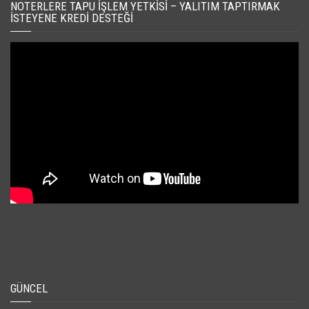
NOTERLERE TAPU İŞLEM YETKISI – YALITIM TAPTIRMAK
İSTEYENE KREDI DESTEĞI
GÜNCEL