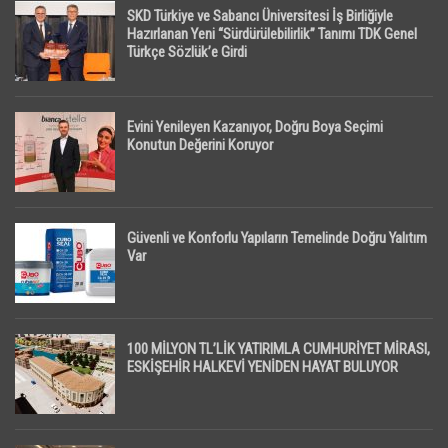
SKD Türkiye ve Sabancı Üniversitesi İş Birliğiyle
Hazırlanan Yeni “Sürdürülebilirlik” Tanımı TDK Genel
Türkçe Sözlük’e Girdi
Evini Yenileyen Kazanıyor, Doğru Boya Seçimi
Konutun Değerini Koruyor
Güvenli ve Konforlu Yapıların Temelinde Doğru Yalıtım
Var
100 MİLYON TL’LİK YATIRIMLA CUMHURİYET MİRASI,
ESKİŞEHİR HALKEVİ YENİDEN HAYAT BULUYOR