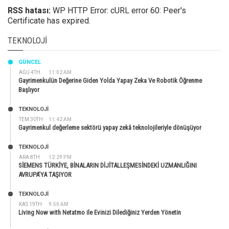
RSS hatası:
WP HTTP Error: cURL error 60: Peer's
Certificate has expired.
TEKNOLOJI
GÜNCEL
AĞU 4TH
11:02 AM
Gayrimenkulün Değerine Giden Yolda Yapay Zeka Ve Robotik Öğrenme
Başlıyor
TEKNOLOJİ
TEM 30TH
11:42 AM
Gayrimenkul değerleme sektörü yapay zekâ teknolojileriyle dönüşüyor
TEKNOLOJİ
ARA 8TH
12:29 PM
SİEMENS TÜRKİYE, BİNALARIN DİJİTALLEŞMESİNDEKİ UZMANLIĞINI
AVRUPA’YA TAŞIYOR
TEKNOLOJİ
KAS 19TH
9:50 AM
Living Now with Netatmo ile Evinizi Dilediğiniz Yerden Yönetin