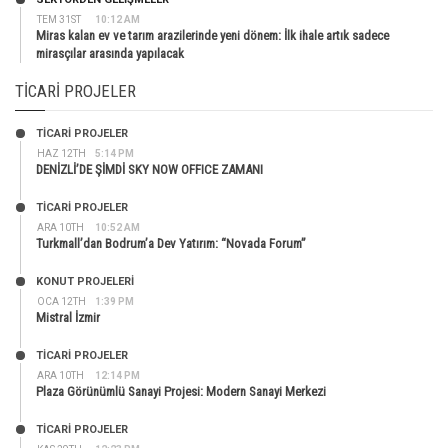
TEM 31ST
10:12 AM
Miras kalan ev ve tarım arazilerinde yeni dönem: İlk ihale artık sadece
mirasçılar arasında yapılacak
TICARI PROJELER
TİCARİ PROJELER
HAZ 12TH
5:14 PM
DENİZLİ’DE ŞİMDİ SKY NOW OFFICE ZAMANI
TİCARİ PROJELER
ARA 10TH
10:52 AM
Turkmall’dan Bodrum’a Dev Yatırım: “Novada Forum”
KONUT PROJELERI
OCA 12TH
1:39 PM
Mistral İzmir
TİCARİ PROJELER
ARA 10TH
12:14 PM
Plaza Görünümlü Sanayi Projesi: Modern Sanayi Merkezi
TİCARİ PROJELER