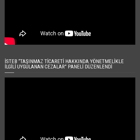
İSTEB “TAŞINMAZ TICARETI HAKKINDA YÖNETMELIKLE
İLGILI UYGULANAN CEZALAR” PANELI DÜZENLENDI