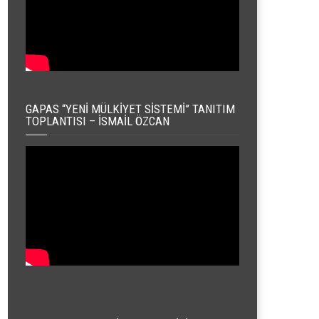
GAPAS “YENI MÜLKIYET SISTEMI” TANITIM
TOPLANTISI – İSMAIL ÖZCAN