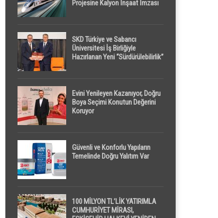
Projesine Kalyon İnşaat İmzası
SKD Türkiye ve Sabancı
Üniversitesi İş Birliğiyle
Hazırlanan Yeni “Sürdürülebilirlik”
Tanımı TDK Genel Türkçe
Sözlük’e Girdi
Evini Yenileyen Kazanıyor, Doğru
Boya Seçimi Konutun Değerini
Koruyor
Güvenli ve Konforlu Yapıların
Temelinde Doğru Yalıtım Var
100 MİLYON TL’LİK YATIRIMLA
CUMHURİYET MİRASI,