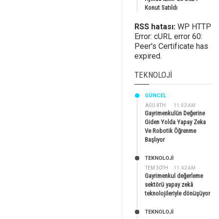
Konut Satıldı
RSS hatası:
WP HTTP
Error: cURL error 60:
Peer's Certificate has
expired.
TEKNOLOJI
GÜNCEL
AĞU 4TH
11:02 AM
Gayrimenkulün Değerine
Giden Yolda Yapay Zeka
Ve Robotik Öğrenme
Başlıyor
TEKNOLOJİ
TEM 30TH
11:42 AM
Gayrimenkul değerleme
sektörü yapay zekâ
teknolojileriyle dönüşüyor
TEKNOLOJİ