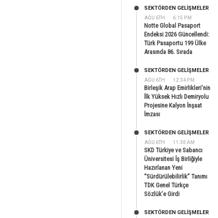
SEKTÖRDEN GELIŞMELER
AĞU 6TH
6:15 PM
Notte Global Pasaport
Endeksi 2026 Güncellendi:
Türk Pasaportu 199 Ülke
Arasında 86. Sırada
SEKTÖRDEN GELIŞMELER
AĞU 6TH
12:34 PM
Birleşik Arap Emirlikleri’nin
İlk Yüksek Hızlı Demiryolu
Projesine Kalyon İnşaat
İmzası
SEKTÖRDEN GELIŞMELER
AĞU 6TH
11:30 AM
SKD Türkiye ve Sabancı
Üniversitesi İş Birliğiyle
Hazırlanan Yeni
“Sürdürülebilirlik” Tanımı
TDK Genel Türkçe
Sözlük’e Girdi
SEKTÖRDEN GELIŞMELER