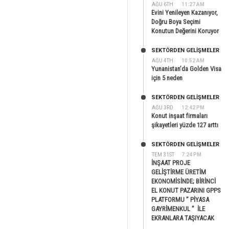
AĞU 6TH
11:27 AM
Evini Yenileyen Kazanıyor,
Doğru Boya Seçimi
Konutun Değerini Koruyor
SEKTÖRDEN GELIŞMELER
AĞU 4TH
10:52 AM
Yunanistan’da Golden Visa
için 5 neden
SEKTÖRDEN GELIŞMELER
AĞU 3RD
12:42 PM
Konut inşaat firmaları
şikayetleri yüzde 127 arttı
SEKTÖRDEN GELIŞMELER
TEM 31ST
7:24 PM
İNŞAAT PROJE
GELİŞTİRME ÜRETİM
EKONOMİSİNDE; BİRİNCİ
EL KONUT PAZARINI GPPS
PLATFORMU ” PİYASA
GAYRİMENKUL ” İLE
EKRANLARA TAŞIYACAK