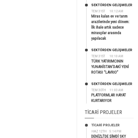
SEKTÖRDEN GELIŞMELER
TEM 31ST
10:12 AM
Miras kalan ev ve tarım
arazilerinde yeni dönem:
İlk ihale artık sadece
mirasçılar arasında
yapılacak
SEKTÖRDEN GELIŞMELER
TEM 31ST
10:10 AM
TÜRK YATIRIMCININ
YUNANİSTAN’DAKİ YENİ
ROTASI “LAVRIO”
SEKTÖRDEN GELIŞMELER
TEM 30TH
11:03 AM
PLATFORMLAR HAYAT
KURTARIYOR
TICARI PROJELER
TİCARİ PROJELER
HAZ 12TH
5:14 PM
DENİZLİ’DE ŞİMDİ SKY