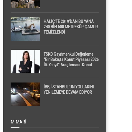
HALİÇ’TE 2019’DAN BU YANA
240 BİN 500 METREKÜP ÇAMUR
TEMİZLENDİ
TSKB Gayrimenkul Değerleme
“Bir Bakışta Konut Piyasası 2026
İlk Yarıyıl” Araştırması: Konut
Piyasasında Dengeli Görünüm
Sürerken, İlk El ve İpotekli
Satışlarda Sınırlı Toparlanma
Dikkat Çekti
İBB, İSTANBUL’UN YOLLARINI
YENİLEMEYE DEVAM EDİYOR
MIMARI