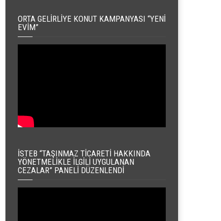
ORTA GELIRLIYE KONUT KAMPANYASI “YENI
EVIM”
İSTEB “TAŞINMAZ TICARETI HAKKINDA
YÖNETMELIKLE İLGILI UYGULANAN
CEZALAR” PANELI DÜZENLENDI