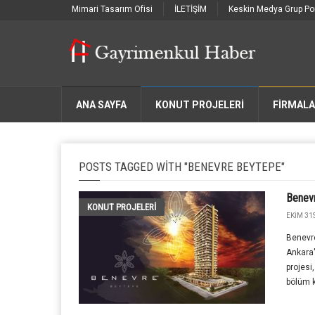
Mimari Tasarım Ofisi
İLETİŞİM
Keskin Medya Grup Por
ANA SAYFA
KONUT PROJELERİ
FIRMAL
POSTS TAGGED WITH "BENEVRE BEYTEPE"
Benev
KONUT PROJELERI
EKIM 31S
Benevre
Ankara'
projesi
bölüm k