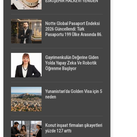
ESKİŞEHİR HALKEVİ YENİDEN
HAYAT BULUYOR
Notte Global Pasaport Endeksi
2026 Güncellendi: Türk
Pasaportu 199 Ülke Arasında 86.
Sırada
Gayrimenkulün Değerine Giden
Yolda Yapay Zeka Ve Robotik
Öğrenme Başlıyor
Yunanistan’da Golden Visa için 5
neden
Konut inşaat firmaları şikayetleri
yüzde 127 arttı