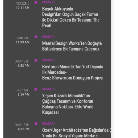
MİMARİ
NIS 22ND
10:11 AM
Başak Akkoyunlu
Design’dan Özgün Saçak Formu
ile Dikkat Çeken Bir Tasarım: The
Pearl
MİMARİ
ŞUB 6TH
11:39 AM
Mental Design Works’ten Doğayla
Bütünleşen Bir Tasarım: Greenox
MİMARİ
OCA 12TH
6:53 PM
Boytorun Mimarlık’tan Yurt Dışında
İlk Mercedes-
Benz Showroom Dönüşüm Projesi
MİMARİ
NIS 16TH
1:29 PM
Yeşim Kozanlı Mimarlık’tan
Çağdaş Tasarım ve Konforun
Buluşma Noktası: Elite World
Kuşadası
MİMARİ
OCA 15TH
4:02 PM
Özer\Ürger Architects’ten Bağcılar’da Çok
Yönlü Bir Sosyal Yaşam Merkezi