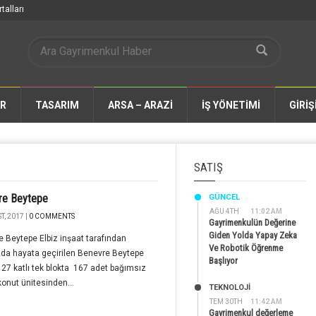
talları
AR
TASARIM
ARSA – ARAZİ
İŞ YÖNETİMİ
GİRİŞ
SATIŞ
re Beytepe
GÜNCEL
AĞU 4TH
11:02 AM
T, 2017 |
0 COMMENTS
Gayrimenkulün Değerine
Giden Yolda Yapay Zeka
 Beytepe Elbiz inşaat tarafından
Ve Robotik Öğrenme
da hayata geçirilen Benevre Beytepe
Başlıyor
, 27 katlı tek blokta 167 adet bağımsız
onut ünitesinden...
TEKNOLOJİ
TEM 30TH
11:42 AM
Gayrimenkul değerleme