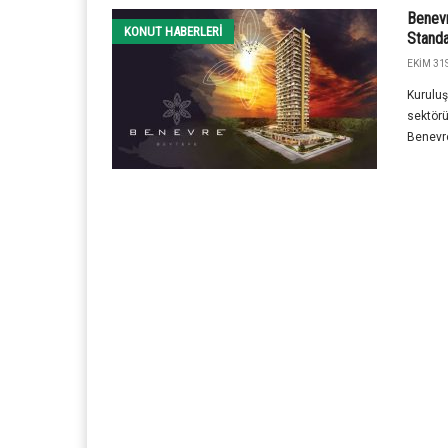
Benevr
KONUT HABERLERI
Standa
EKIM 31S
Kuruluş
sektörü
Benevre