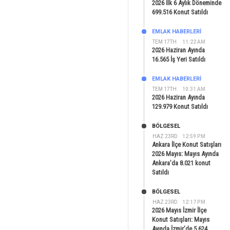
2026 İlk 6 Aylık Döneminde
699.516 Konut Satıldı
EMLAK HABERLERI
TEM 17TH
11:22 AM
2026 Haziran Ayında
16.565 İş Yeri Satıldı
EMLAK HABERLERI
TEM 17TH
10:31 AM
2026 Haziran Ayında
129.979 Konut Satıldı
BÖLGESEL
HAZ 23RD
12:59 PM
Ankara İlçe Konut Satışları
2026 Mayıs: Mayıs Ayında
Ankara’da 8.021 konut
Satıldı
BÖLGESEL
HAZ 23RD
12:17 PM
2026 Mayıs İzmir İlçe
Konut Satışları: Mayıs
Ayında İzmir’de 5.624