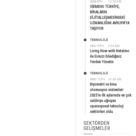
ARA 8TH
12:29 PM
SİEMENS TÜRKİYE,
BİNALARIN
DİJİTALLEŞMESİNDEKİ
UZMANLIĞINI AVRUPA’YA
TAŞIYOR
TEKNOLOJİ
KAS 19TH
9:50 AM
Living Now with Netatmo
ile Evinizi Dilediğiniz
Yerden Yönetin
TEKNOLOJİ
MAY 15TH
10:40 AM
Biyometri ve bina
otomasyon sistemleri
2025’in ilk aylarında en çok
saldırıya uğrayan
operasyonel teknoloji
sektörleri oldu
SEKTÖRDEN
GELIŞMELER