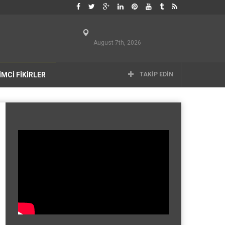
August 7th, 2026
İMCİ FİKİRLER
TAKIP EDIN