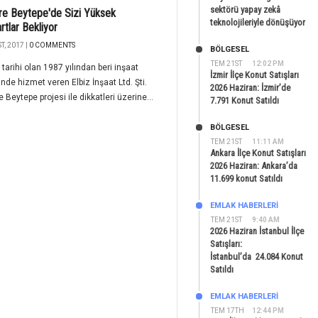
sektörü yapay zekâ
e Beytepe'de Sizi Yüksek
teknolojileriyle dönüşüyor
rtlar Bekliyor
T, 2017 |
0 COMMENTS
BÖLGESEL
TEM 21ST
12:02 PM
 tarihi olan 1987 yılından beri inşaat
İzmir İlçe Konut Satışları
nde hizmet veren Elbiz İnşaat Ltd. Şti.
2026 Haziran: İzmir’de
 Beytepe projesi ile dikkatleri üzerine...
7.791 Konut Satıldı
BÖLGESEL
TEM 21ST
11:11 AM
Ankara İlçe Konut Satışları
2026 Haziran: Ankara’da
11.699 konut Satıldı
EMLAK HABERLERI
TEM 21ST
9:40 AM
2026 Haziran İstanbul İlçe
Satışları:
İstanbul’da 24.084 Konut
Satıldı
EMLAK HABERLERI
TEM 17TH
12:44 PM