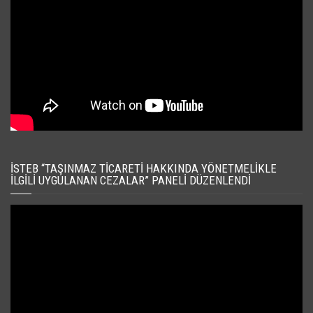
İSTEB “TAŞINMAZ TICARETI HAKKINDA YÖNETMELIKLE
İLGILI UYGULANAN CEZALAR” PANELI DÜZENLENDI