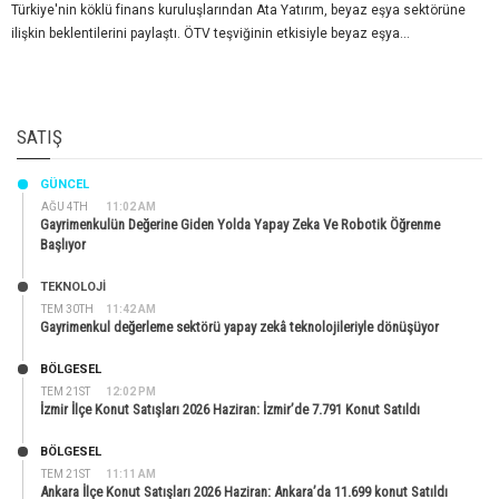
Türkiye'nin köklü finans kuruluşlarından Ata Yatırım, beyaz eşya sektörüne
ilişkin beklentilerini paylaştı. ÖTV teşviğinin etkisiyle beyaz eşya...
SATIŞ
GÜNCEL
AĞU 4TH
11:02 AM
Gayrimenkulün Değerine Giden Yolda Yapay Zeka Ve Robotik Öğrenme
Başlıyor
TEKNOLOJİ
TEM 30TH
11:42 AM
Gayrimenkul değerleme sektörü yapay zekâ teknolojileriyle dönüşüyor
BÖLGESEL
TEM 21ST
12:02 PM
İzmir İlçe Konut Satışları 2026 Haziran: İzmir’de 7.791 Konut Satıldı
BÖLGESEL
TEM 21ST
11:11 AM
Ankara İlçe Konut Satışları 2026 Haziran: Ankara’da 11.699 konut Satıldı