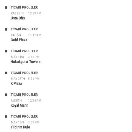
TİCARİ PROJELER
KAS 29TH
12:23 PM
Usta Ofis
TİCARİ PROJELER
KAS 6TH
10:12 AM
Gold Plaza
TİCARİ PROJELER
MAY 31ST
3:10 PM
Hukukçular Towers
TİCARİ PROJELER
MAY 25TH
5:51 PM
K Plaza
TİCARİ PROJELER
NIS 8TH
12:34 PM
Royal Marin
TİCARİ PROJELER
MAR 16TH
3:30 PM
Yıldırım Kule