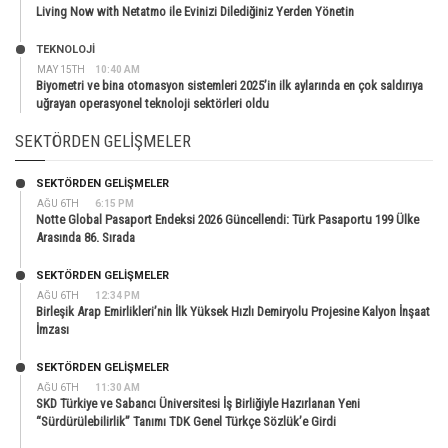
Living Now with Netatmo ile Evinizi Dilediğiniz Yerden Yönetin
TEKNOLOJİ
MAY 15TH
10:40 AM
Biyometri ve bina otomasyon sistemleri 2025’in ilk aylarında en çok saldırıya
uğrayan operasyonel teknoloji sektörleri oldu
SEKTÖRDEN GELIŞMELER
SEKTÖRDEN GELIŞMELER
AĞU 6TH
6:15 PM
Notte Global Pasaport Endeksi 2026 Güncellendi: Türk Pasaportu 199 Ülke
Arasında 86. Sırada
SEKTÖRDEN GELIŞMELER
AĞU 6TH
12:34 PM
Birleşik Arap Emirlikleri’nin İlk Yüksek Hızlı Demiryolu Projesine Kalyon İnşaat
İmzası
SEKTÖRDEN GELIŞMELER
AĞU 6TH
11:30 AM
SKD Türkiye ve Sabancı Üniversitesi İş Birliğiyle Hazırlanan Yeni
“Sürdürülebilirlik” Tanımı TDK Genel Türkçe Sözlük’e Girdi