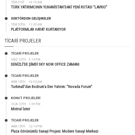
TEM 31ST
10:10 AM
TÜRK YATIRIMCININ YUNANİSTAN’DAKİ YENİ ROTASI “LAVRIO”
SEKTÖRDEN GELIŞMELER
TEM 30TH
11:03 AM
PLATFORMLAR HAYAT KURTARIYOR
TICARI PROJELER
TİCARİ PROJELER
HAZ 12TH
5:14 PM
DENİZLİ’DE ŞİMDİ SKY NOW OFFICE ZAMANI
TİCARİ PROJELER
ARA 10TH
10:52 AM
Turkmall’dan Bodrum’a Dev Yatırım: “Novada Forum”
KONUT PROJELERI
OCA 12TH
1:39 PM
Mistral İzmir
TİCARİ PROJELER
ARA 10TH
12:14 PM
Plaza Görünümlü Sanayi Projesi: Modern Sanayi Merkezi