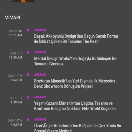
MIMARI
MİMARİ
NIS 22ND
10:11 AM
Başak Akkoyunlu Design’dan Özgün Saçak Formu
ile Dikkat Çeken Bir Tasarım: The Pearl
MİMARİ
ŞUB 6TH
11:39 AM
Mental Design Works’ten Doğayla Bütünleşen Bir
Tasarım: Greenox
MİMARİ
OCA 12TH
6:53 PM
Boytorun Mimarlık’tan Yurt Dışında İlk Mercedes-
Benz Showroom Dönüşüm Projesi
MİMARİ
NIS 16TH
1:29 PM
Yeşim Kozanlı Mimarlık’tan Çağdaş Tasarım ve
Konforun Buluşma Noktası: Elite World Kuşadası
MİMARİ
OCA 15TH
4:02 PM
Özer\Ürger Architects’ten Bağcılar’da Çok Yönlü Bir
Sosyal Yaşam Merkezi