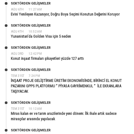
SEKTÖRDEN GELIŞMELER
AĞU 6TH
11:27 AM
Evini Yenileyen Kazanıyor, Doğru Boya Seçimi Konutun Değerini Koruyor
SEKTÖRDEN GELIŞMELER
AĞU 4TH
10:52 AM
Yunanistan’da Golden Visa için 5 neden
SEKTÖRDEN GELIŞMELER
AĞU 3RD
12:42 PM
Konut inşaat firmaları şikayetleri yüzde 127 arttı
SEKTÖRDEN GELIŞMELER
TEM 31ST
7:24 PM
İNŞAAT PROJE GELİŞTİRME ÜRETİM EKONOMİSİNDE; BİRİNCİ EL KONUT
PAZARINI GPPS PLATFORMU ” PİYASA GAYRİMENKUL ” İLE EKRANLARA
TAŞIYACAK
SEKTÖRDEN GELIŞMELER
TEM 31ST
10:12 AM
Miras kalan ev ve tarım arazilerinde yeni dönem: İlk ihale artık sadece
mirasçılar arasında yapılacak
SEKTÖRDEN GELIŞMELER