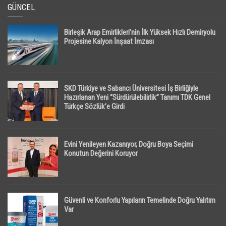
GÜNCEL
Birleşik Arap Emirlikleri’nin İlk Yüksek Hızlı Demiryolu
Projesine Kalyon İnşaat İmzası
SKD Türkiye ve Sabancı Üniversitesi İş Birliğiyle
Hazırlanan Yeni “Sürdürülebilirlik” Tanımı TDK Genel
Türkçe Sözlük’e Girdi
Evini Yenileyen Kazanıyor, Doğru Boya Seçimi
Konutun Değerini Koruyor
Güvenli ve Konforlu Yapıların Temelinde Doğru Yalıtım
Var