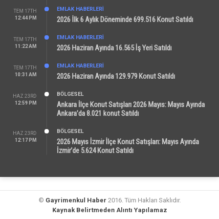
EMLAK HABERLERI
TEM 17TH
12:44 PM
2026 İlk 6 Aylık Döneminde 699.516 Konut Satıldı
EMLAK HABERLERI
TEM 17TH
11:22 AM
2026 Haziran Ayında 16.565 İş Yeri Satıldı
EMLAK HABERLERI
TEM 17TH
10:31 AM
2026 Haziran Ayında 129.979 Konut Satıldı
BÖLGESEL
HAZ 23RD
12:59 PM
Ankara İlçe Konut Satışları 2026 Mayıs: Mayıs Ayında
Ankara’da 8.021 konut Satıldı
BÖLGESEL
HAZ 23RD
12:17 PM
2026 Mayıs İzmir İlçe Konut Satışları: Mayıs Ayında
İzmir’de 5.624 Konut Satıldı
©
Gayrimenkul Haber
2016. Tüm Hakları Saklıdır.
Kaynak Belirtmeden Alıntı Yapılamaz