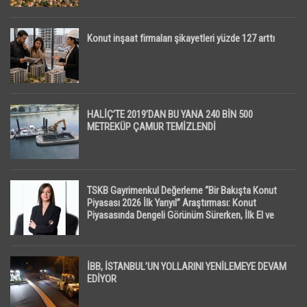
Konut inşaat firmaları şikayetleri yüzde 127 arttı
HALİÇ’TE 2019’DAN BU YANA 240 BİN 500
METREKÜP ÇAMUR TEMİZLENDİ
TSKB Gayrimenkul Değerleme “Bir Bakışta Konut
Piyasası 2026 İlk Yarıyıl” Araştırması: Konut
Piyasasında Dengeli Görünüm Sürerken, İlk El ve
İpotekli Satışlarda Sınırlı Toparlanma Dikkat Çekti
İBB, İSTANBUL’UN YOLLARINI YENİLEMEYE DEVAM
EDİYOR