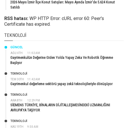
2026 Mayıs İzmir İlçe Konut Satışları: Mayıs Ayında İzmir’de 5.624 Konut
Satıldı
RSS hatası:
WP HTTP Error: cURL error 60: Peer's
Certificate has expired.
TEKNOLOJI
GÜNCEL
AĞU 4TH
11:02 AM
Gayrimenkulün Değerine Giden Yolda Yapay Zeka Ve Robotik Öğrenme
Başlıyor
TEKNOLOJİ
TEM 30TH
11:42 AM
Gayrimenkul değerleme sektörü yapay zekâ teknolojileriyle dönüşüyor
TEKNOLOJİ
ARA 8TH
12:29 PM
SİEMENS TÜRKİYE, BİNALARIN DİJİTALLEŞMESİNDEKİ UZMANLIĞINI
AVRUPA’YA TAŞIYOR
TEKNOLOJİ
KAS 19TH
9:50 AM