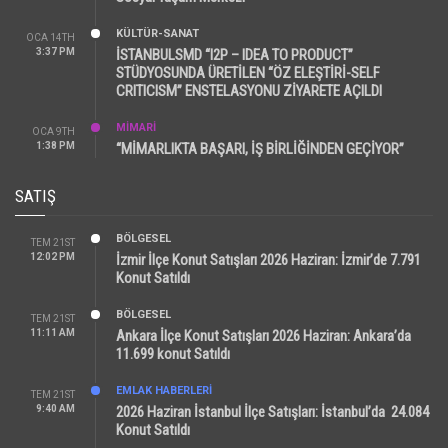
KÜLTÜR-SANAT
OCA 14TH
3:37 PM
İSTANBULSMD “I2P – IDEA TO PRODUCT”
STÜDYOSUNDA ÜRETİLEN “ÖZ ELEŞTİRİ-SELF
CRITICISM” ENSTELASYONU ZİYARETE AÇILDI
MİMARİ
OCA 9TH
1:38 PM
“MİMARLIKTA BAŞARI, İŞ BİRLİĞİNDEN GEÇİYOR”
SATIŞ
BÖLGESEL
TEM 21ST
12:02 PM
İzmir İlçe Konut Satışları 2026 Haziran: İzmir’de 7.791
Konut Satıldı
BÖLGESEL
TEM 21ST
11:11 AM
Ankara İlçe Konut Satışları 2026 Haziran: Ankara’da
11.699 konut Satıldı
EMLAK HABERLERI
TEM 21ST
9:40 AM
2026 Haziran İstanbul İlçe Satışları: İstanbul’da 24.084
Konut Satıldı