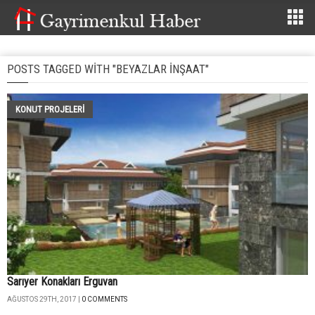
POSTS TAGGED WITH "BEYAZLAR İNŞAAT"
KONUT PROJELERI
Sarıyer Konakları Erguvan
AĞUSTOS 29TH, 2017 |
0 COMMENTS