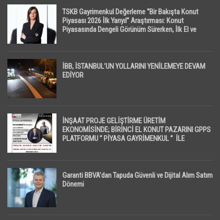
TSKB Gayrimenkul Değerleme “Bir Bakışta Konut
Piyasası 2026 İlk Yarıyıl” Araştırması: Konut
Piyasasında Dengeli Görünüm Sürerken, İlk El ve
İpotekli Satışlarda Sınırlı Toparlanma Dikkat Çekti
İBB, İSTANBUL’UN YOLLARINI YENİLEMEYE DEVAM
EDİYOR
İNŞAAT PROJE GELİŞTİRME ÜRETİM
EKONOMİSİNDE; BİRİNCİ EL KONUT PAZARINI GPPS
PLATFORMU ” PİYASA GAYRİMENKUL ” İLE
EKRANLARA TAŞIYACAK
Garanti BBVA’dan Tapuda Güvenli ve Dijital Alım Satım
Dönemi