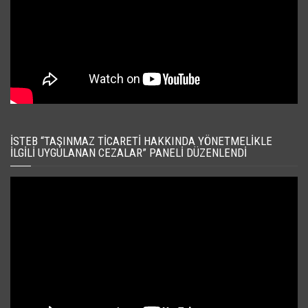
İSTEB “TAŞINMAZ TICARETI HAKKINDA YÖNETMELIKLE
İLGILI UYGULANAN CEZALAR” PANELI DÜZENLENDI