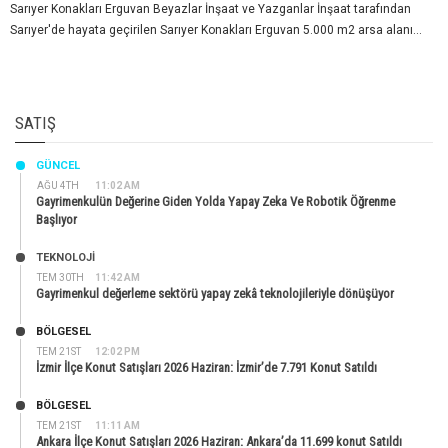
Sarıyer Konakları Erguvan Beyazlar İnşaat ve Yazganlar İnşaat tarafından
Sarıyer'de hayata geçirilen Sarıyer Konakları Erguvan 5.000 m2 arsa alanı...
SATIŞ
GÜNCEL
AĞU 4TH
11:02 AM
Gayrimenkulün Değerine Giden Yolda Yapay Zeka Ve Robotik Öğrenme
Başlıyor
TEKNOLOJİ
TEM 30TH
11:42 AM
Gayrimenkul değerleme sektörü yapay zekâ teknolojileriyle dönüşüyor
BÖLGESEL
TEM 21ST
12:02 PM
İzmir İlçe Konut Satışları 2026 Haziran: İzmir’de 7.791 Konut Satıldı
BÖLGESEL
TEM 21ST
11:11 AM
Ankara İlçe Konut Satışları 2026 Haziran: Ankara’da 11.699 konut Satıldı