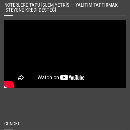
NOTERLERE TAPU İŞLEM YETKISI – YALITIM TAPTIRMAK
İSTEYENE KREDI DESTEĞI
GÜNCEL