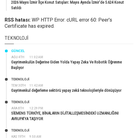
2026 Mayıs İzmir İlçe Konut Satışları: Mayıs Ayında İzmir’de 5.624 Konut
Satıldı
RSS hatası:
WP HTTP Error: cURL error 60: Peer's
Certificate has expired.
TEKNOLOJI
GÜNCEL
AĞU 4TH
11:02 AM
Gayrimenkulün Değerine Giden Yolda Yapay Zeka Ve Robotik Öğrenme
Başlıyor
TEKNOLOJİ
TEM 30TH
11:42 AM
Gayrimenkul değerleme sektörü yapay zekâ teknolojileriyle dönüşüyor
TEKNOLOJİ
ARA 8TH
12:29 PM
SİEMENS TÜRKİYE, BİNALARIN DİJİTALLEŞMESİNDEKİ UZMANLIĞINI
AVRUPA’YA TAŞIYOR
TEKNOLOJİ
KAS 19TH
9:50 AM