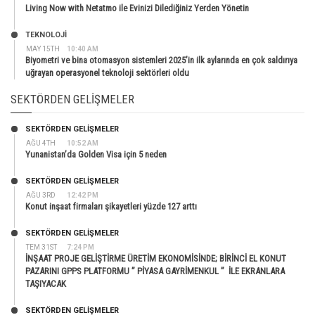
Living Now with Netatmo ile Evinizi Dilediğiniz Yerden Yönetin
TEKNOLOJİ
MAY 15TH
10:40 AM
Biyometri ve bina otomasyon sistemleri 2025’in ilk aylarında en çok saldırıya
uğrayan operasyonel teknoloji sektörleri oldu
SEKTÖRDEN GELIŞMELER
SEKTÖRDEN GELIŞMELER
AĞU 4TH
10:52 AM
Yunanistan’da Golden Visa için 5 neden
SEKTÖRDEN GELIŞMELER
AĞU 3RD
12:42 PM
Konut inşaat firmaları şikayetleri yüzde 127 arttı
SEKTÖRDEN GELIŞMELER
TEM 31ST
7:24 PM
İNŞAAT PROJE GELİŞTİRME ÜRETİM EKONOMİSİNDE; BİRİNCİ EL KONUT
PAZARINI GPPS PLATFORMU ” PİYASA GAYRİMENKUL ” İLE EKRANLARA
TAŞIYACAK
SEKTÖRDEN GELIŞMELER