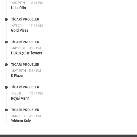
KAS 29TH
12:23 PM
Usta Ofis
TİCARİ PROJELER
KAS 6TH
10:12 AM
Gold Plaza
TİCARİ PROJELER
MAY 31ST
3:10 PM
Hukukçular Towers
TİCARİ PROJELER
MAY 25TH
5:51 PM
K Plaza
TİCARİ PROJELER
NIS 8TH
12:34 PM
Royal Marin
TİCARİ PROJELER
MAR 16TH
3:30 PM
Yıldırım Kule