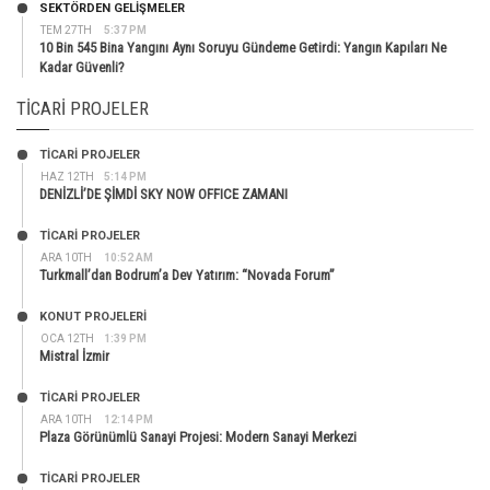
SEKTÖRDEN GELIŞMELER
TEM 27TH
5:37 PM
10 Bin 545 Bina Yangını Aynı Soruyu Gündeme Getirdi: Yangın Kapıları Ne
Kadar Güvenli?
TICARI PROJELER
TİCARİ PROJELER
HAZ 12TH
5:14 PM
DENİZLİ’DE ŞİMDİ SKY NOW OFFICE ZAMANI
TİCARİ PROJELER
ARA 10TH
10:52 AM
Turkmall’dan Bodrum’a Dev Yatırım: “Novada Forum”
KONUT PROJELERI
OCA 12TH
1:39 PM
Mistral İzmir
TİCARİ PROJELER
ARA 10TH
12:14 PM
Plaza Görünümlü Sanayi Projesi: Modern Sanayi Merkezi
TİCARİ PROJELER