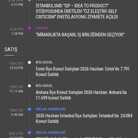
OCA 14TH
3:37 PM
İSTANBULSMD “I2P – IDEA TO PRODUCT”
STÜDYOSUNDA ÜRETİLEN “ÖZ ELEŞTİRİ-SELF
CRITICISM” ENSTELASYONU ZİYARETE AÇILDI
MİMARİ
OCA 9TH
1:38 PM
“MİMARLIKTA BAŞARI, İŞ BİRLİĞİNDEN GEÇİYOR”
SATIŞ
BÖLGESEL
TEM 21ST
12:02 PM
İzmir İlçe Konut Satışları 2026 Haziran: İzmir’de 7.791
Konut Satıldı
BÖLGESEL
TEM 21ST
11:11 AM
Ankara İlçe Konut Satışları 2026 Haziran: Ankara’da
11.699 konut Satıldı
EMLAK HABERLERI
TEM 21ST
9:40 AM
2026 Haziran İstanbul İlçe Satışları: İstanbul’da 24.084
Konut Satıldı
EMLAK HABERLERI
TEM 17TH