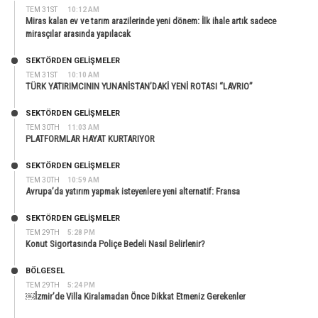
TEM 31ST
10:12 AM
Miras kalan ev ve tarım arazilerinde yeni dönem: İlk ihale artık sadece
mirasçılar arasında yapılacak
SEKTÖRDEN GELIŞMELER
TEM 31ST
10:10 AM
TÜRK YATIRIMCININ YUNANİSTAN’DAKİ YENİ ROTASI “LAVRIO”
SEKTÖRDEN GELIŞMELER
TEM 30TH
11:03 AM
PLATFORMLAR HAYAT KURTARIYOR
SEKTÖRDEN GELIŞMELER
TEM 30TH
10:59 AM
Avrupa’da yatırım yapmak isteyenlere yeni alternatif: Fransa
SEKTÖRDEN GELIŞMELER
TEM 29TH
5:28 PM
Konut Sigortasında Poliçe Bedeli Nasıl Belirlenir?
BÖLGESEL
TEM 29TH
5:24 PM
￼İzmir’de Villa Kiralamadan Önce Dikkat Etmeniz Gerekenler