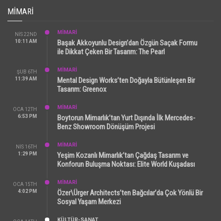
MIMARI
MİMARİ
NIS 22ND
10:11 AM
Başak Akkoyunlu Design’dan Özgün Saçak Formu
ile Dikkat Çeken Bir Tasarım: The Pearl
MİMARİ
ŞUB 6TH
11:39 AM
Mental Design Works’ten Doğayla Bütünleşen Bir
Tasarım: Greenox
MİMARİ
OCA 12TH
6:53 PM
Boytorun Mimarlık’tan Yurt Dışında İlk Mercedes-
Benz Showroom Dönüşüm Projesi
MİMARİ
NIS 16TH
1:29 PM
Yeşim Kozanlı Mimarlık’tan Çağdaş Tasarım ve
Konforun Buluşma Noktası: Elite World Kuşadası
MİMARİ
OCA 15TH
4:02 PM
Özer\Ürger Architects’ten Bağcılar’da Çok Yönlü Bir
Sosyal Yaşam Merkezi
KÜLTÜR-SANAT