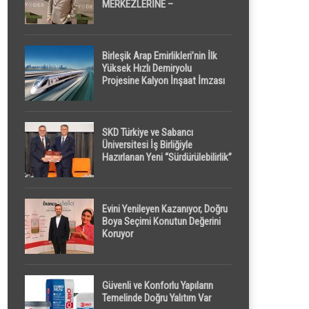
MERKEZLERİNE –
GELİŞTİRİCİLERE ” POD /
KAPSÜL ” UYKU KABİNİ
ÖNERİYOR
Birleşik Arap Emirlikleri’nin İlk
Yüksek Hızlı Demiryolu
Projesine Kalyon İnşaat İmzası
SKD Türkiye ve Sabancı
Üniversitesi İş Birliğiyle
Hazırlanan Yeni “Sürdürülebilirlik”
Tanımı TDK Genel Türkçe
Sözlük’e Girdi
Evini Yenileyen Kazanıyor, Doğru
Boya Seçimi Konutun Değerini
Koruyor
Güvenli ve Konforlu Yapıların
Temelinde Doğru Yalıtım Var