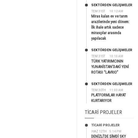
SEKTÖRDEN GELIŞMELER
TEM 31ST
10:12 AM
Miras kalan ev ve tarım
arazilerinde yeni dönem:
İlk ihale artık sadece
mirasçılar arasında
yapılacak
SEKTÖRDEN GELIŞMELER
TEM 31ST
10:10 AM
TÜRK YATIRIMCININ
YUNANİSTAN’DAKİ YENİ
ROTASI “LAVRIO”
SEKTÖRDEN GELIŞMELER
TEM 30TH
11:03 AM
PLATFORMLAR HAYAT
KURTARIYOR
TICARI PROJELER
TİCARİ PROJELER
HAZ 12TH
5:14 PM
DENİZLİ’DE ŞİMDİ SKY