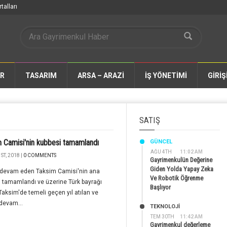
talları
AR
TASARIM
ARSA – ARAZİ
İŞ YÖNETİMİ
GİRİŞ
SATIŞ
 Camisi'nin kubbesi tamamlandı
GÜNCEL
AĞU 4TH
11:02 AM
ST, 2018 |
0 COMMENTS
Gayrimenkulün Değerine
Giden Yolda Yapay Zeka
ı devam eden Taksim Camisi'nin ana
Ve Robotik Öğrenme
 tamamlandı ve üzerine Türk bayrağı
Başlıyor
. Taksim'de temeli geçen yıl atılan ve
devam...
TEKNOLOJİ
TEM 30TH
11:42 AM
Gayrimenkul değerleme