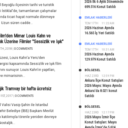
2026 İlk 6 Aylık Döneminde
 Beyoğlu ilçesinin tarihi ve turistik
699.516 Konut Satıldı
 İstiklal'de, tamamlanan çalışmalar
ında ticari hayat normale dönmeye
EMLAK HABERLERI
. Uzun süren cadde...
TEM 17TH
11:22 AM
2026 Haziran Ayında
16.565 İş Yeri Satıldı
ilm'den Mimar Louis Kahn ve
ık Üzerine Filmler "Sessizlik ve Işık"
EMLAK HABERLERI
TH, 2018 |
0 COMMENTS
TEM 17TH
10:31 AM
2026 Haziran Ayında
zesi, Louis Kahn'a Yeni/den
129.979 Konut Satıldı
ergisi kapsamında Sessizlik ve Işık film
ını sunuyor. Louis Kahn'ın yapıtları,
BÖLGESEL
ve mimarisinin...
HAZ 23RD
12:59 PM
Ankara İlçe Konut Satışları
2026 Mayıs: Mayıs Ayında
jik Tramvay bir hafta ücretsiz
Ankara’da 8.021 konut
Satıldı
1ST, 2017 |
0 COMMENTS
l Valisi Vasip Şahin ile İstanbul
BÖLGESEL
hir Belediye (İBB) Başkanı Mevlüt
HAZ 23RD
12:17 PM
n katılımıyla törenle yeniden devreye
2026 Mayıs İzmir İlçe
Konut Satışları: Mayıs
ostaljik...
Ayında İzmir’de 5.624