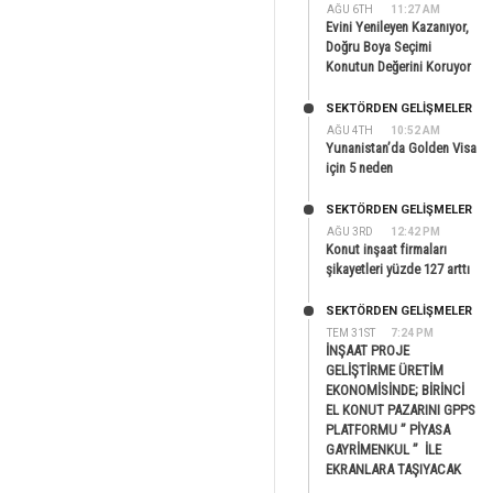
AĞU 6TH
11:27 AM
Evini Yenileyen Kazanıyor,
Doğru Boya Seçimi
Konutun Değerini Koruyor
SEKTÖRDEN GELIŞMELER
AĞU 4TH
10:52 AM
Yunanistan’da Golden Visa
için 5 neden
SEKTÖRDEN GELIŞMELER
AĞU 3RD
12:42 PM
Konut inşaat firmaları
şikayetleri yüzde 127 arttı
SEKTÖRDEN GELIŞMELER
TEM 31ST
7:24 PM
İNŞAAT PROJE
GELİŞTİRME ÜRETİM
EKONOMİSİNDE; BİRİNCİ
EL KONUT PAZARINI GPPS
PLATFORMU ” PİYASA
GAYRİMENKUL ” İLE
EKRANLARA TAŞIYACAK