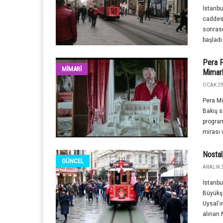
İstanbul
caddesi
sonras
başladı
Pera F
MİMARİ
Mimarl
OCAK 29
Pera Mü
Bakış s
program
mirası 
Nostal
GÜNCEL
ARALIK 3
İstanbu
Büyükşe
Uysal'ı
alınan N