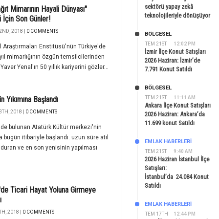
sektörü yapay zekâ
ağıt Mimarının Hayali Dünyası"
teknolojileriyle dönüşüyor
i İçin Son Günler!
2ND, 2018 |
0 COMMENTS
BÖLGESEL
TEM 21ST
12:02 PM
l Araştırmaları Enstitüsü'nün Türkiye'de
İzmir İlçe Konut Satışları
yıl mimarlığının özgün temsilcilerinden
2026 Haziran: İzmir’de
aver Yenal'ın 50 yıllık kariyerini gözler...
7.791 Konut Satıldı
BÖLGESEL
n Yıkımına Başlandı
TEM 21ST
11:11 AM
Ankara İlçe Konut Satışları
3TH, 2018 |
0 COMMENTS
2026 Haziran: Ankara’da
11.699 konut Satıldı
de bulunan Atatürk Kültür merkezi'nin
a bugün itibariyle başlandı. uzun süre atıl
EMLAK HABERLERI
 duran ve en son yenisinin yapılması
TEM 21ST
9:40 AM
2026 Haziran İstanbul İlçe
Satışları:
İstanbul’da 24.084 Konut
Satıldı
al'de Ticari Hayat Yoluna Girmeye
ı
EMLAK HABERLERI
H, 2018 |
0 COMMENTS
TEM 17TH
12:44 PM