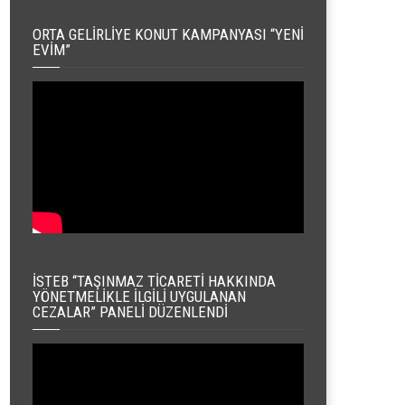
ORTA GELIRLIYE KONUT KAMPANYASI “YENI
EVIM”
İSTEB “TAŞINMAZ TICARETI HAKKINDA
YÖNETMELIKLE İLGILI UYGULANAN
CEZALAR” PANELI DÜZENLENDI