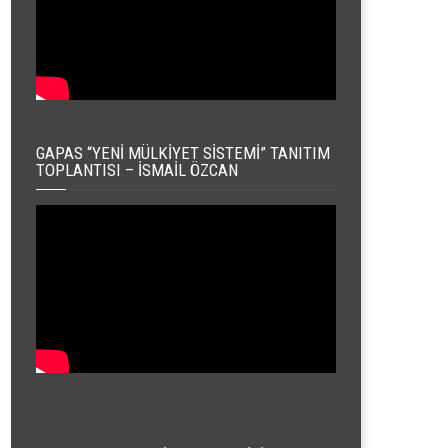
GAPAS “YENI MÜLKIYET SISTEMI” TANITIM
TOPLANTISI – İSMAIL ÖZCAN