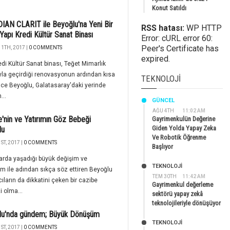
Konut Satıldı
AN CLARIT ile Beyoğlu'na Yeni Bir
RSS hatası:
WP HTTP
 Yapı Kredi Kültür Sanat Binası
Error: cURL error 60:
Peer's Certificate has
1TH, 2017 |
0 COMMENTS
expired.
edi Kültür Sanat binası, Teğet Mimarlık
la geçirdiği renovasyonun ardından kısa
TEKNOLOJI
ce Beyoğlu, Galatasaray'daki yerinde
...
GÜNCEL
AĞU 4TH
11:02 AM
e'nin ve Yatırımın Göz Bebeği
Gayrimenkulün Değerine
Giden Yolda Yapay Zeka
lu
Ve Robotik Öğrenme
ST, 2017 |
0 COMMENTS
Başlıyor
larda yaşadığı büyük değişim ve
TEKNOLOJİ
 ile adından sıkça söz ettiren Beyoğlu
TEM 30TH
11:42 AM
cıların da dikkatini çeken bir cazibe
Gayrimenkul değerleme
 olma...
sektörü yapay zekâ
teknolojileriyle dönüşüyor
lu'nda gündem; Büyük Dönüşüm
TEKNOLOJİ
ST, 2017 |
0 COMMENTS