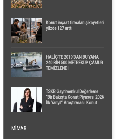
Konut inşaat firmaları şikayetleri
yüzde 127 arttı
HALİÇ’TE 2019’DAN BU YANA
240 BİN 500 METREKÜP ÇAMUR
TEMİZLENDİ
TSKB Gayrimenkul Değerleme
“Bir Bakışta Konut Piyasası 2026
İlk Yarıyıl” Araştırması: Konut
Piyasasında Dengeli Görünüm
Sürerken, İlk El ve İpotekli
Satışlarda Sınırlı Toparlanma
Dikkat Çekti
MIMARI