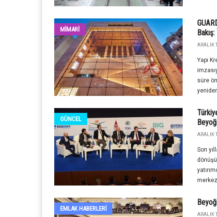
GUARDI
MİMARİ
Bakış:
ARALIK 1
Yapı Kr
imzasıy
süre ön
yeniden
Türkiy
GÜNCEL
Beyoğ
ARALIK 1
Son yıl
dönüşüm
yatırım
merkezi
Beyoğ
EMLAK HABERLERI
ARALIK 1