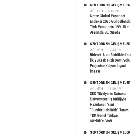
SEKTÖRDEN GELIŞMELER
AĞU 6TH
6:15 PM
Notte Global Pasaport
Endeksi 2026 Güncellendi:
Türk Pasaportu 199 Ülke
Arasında 86. Sırada
SEKTÖRDEN GELIŞMELER
AĞU 6TH
12:34 PM
Birleşik Arap Emirlikleri’nin
İlk Yüksek Hızlı Demiryolu
Projesine Kalyon İnşaat
İmzası
SEKTÖRDEN GELIŞMELER
AĞU 6TH
11:30 AM
SKD Türkiye ve Sabancı
Üniversitesi İş Birliğiyle
Hazırlanan Yeni
“Sürdürülebilirlik” Tanımı
TDK Genel Türkçe
Sözlük’e Girdi
SEKTÖRDEN GELIŞMELER