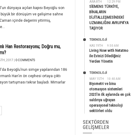
ARA 8TH
12:29 PM
SİEMENS TÜRKİYE,
l'un dünyaya açılan kapısı Beyoğlu son
BİNALARIN
a büyük bir dönüşüm ve gelişime sahne
DİJİTALLEŞMESİNDEKİ
 Zaman içinde değerini yitirmiş,
UZMANLIĞINI AVRUPA’YA
e...
TAŞIYOR
TEKNOLOJİ
lı Han Restorasyonu; Doğru mu,
KAS 19TH
9:50 AM
Living Now with Netatmo
 mı?
ile Evinizi Dilediğiniz
TH, 2017 |
0 COMMENTS
Yerden Yönetin
l'da Beyoğlu’nun simge yapılarından 186
TEKNOLOJİ
Narmanlı Han’ın ön cephesi ortaya çıktı
MAY 15TH
10:40 AM
syon tartışması tekrar başladı. Mimarlar
Biyometri ve bina
.
otomasyon sistemleri
2025’in ilk aylarında en çok
saldırıya uğrayan
operasyonel teknoloji
sektörleri oldu
SEKTÖRDEN
GELIŞMELER