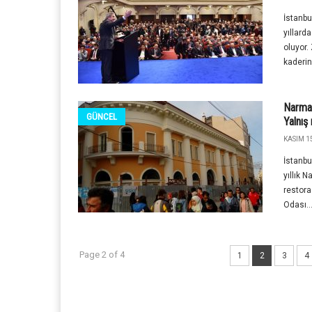
İstanbu
yıllard
oluyor.
kaderin
Narman
GÜNCEL
Yalnış
KASIM 15
İstanbu
yıllık 
restora
Odası..
Page 2 of 4
1
2
3
4