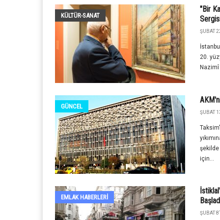
"Bir K
KÜLTÜR-SANAT
Sergis
ŞUBAT 2
İstanbu
20. yüz
Nazimî Y
AKM'ni
GÜNCEL
ŞUBAT 1
Taksim'
yıkımın
şekilde
için...
İstikl
EMLAK HABERLERI
Başlad
ŞUBAT 8T