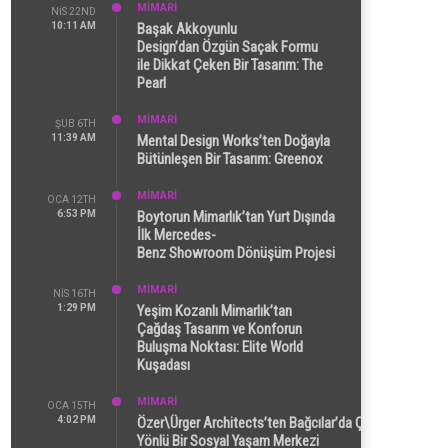
MİMARİ
NIS 22ND
10:11 AM
Başak Akkoyunlu
Design’dan Özgün Saçak Formu
ile Dikkat Çeken Bir Tasarım: The
Pearl
MİMARİ
ŞUB 6TH
11:39 AM
Mental Design Works’ten Doğayla
Bütünleşen Bir Tasarım: Greenox
MİMARİ
OCA 12TH
6:53 PM
Boytorun Mimarlık’tan Yurt Dışında
İlk Mercedes-
Benz Showroom Dönüşüm Projesi
MİMARİ
NIS 16TH
1:29 PM
Yeşim Kozanlı Mimarlık’tan
Çağdaş Tasarım ve Konforun
Buluşma Noktası: Elite World
Kuşadası
MİMARİ
OCA 15TH
4:02 PM
Özer\Ürger Architects’ten Bağcılar’da Çok
Yönlü Bir Sosyal Yaşam Merkezi