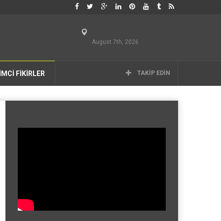
August 7th, 2026
İMCİ FİKİRLER
TAKIP EDIN