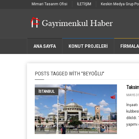
Mimari Tasarım Ofisi
İLETİŞİM
Keskin Medya Grup Por
ANA SAYFA
KONUT PROJELERİ
FIRMAL
POSTS TAGGED WITH "BEYOĞLU"
Taksim
İSTANBUL
MAYIS 31
İnşaat
kubbesi
dikildi
yapımı 