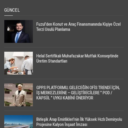
GÜNCEL
Fuzul’den Konut ve Araç Finansmanında Kişiye Özel
Terzi Usulü Planlama
Helal Sertifikalı Muhafazakar Mutfak Konseptinde
Üretim Standartları
GPPS PLATFORMU; GELECEĞİN OFİS TRENDİ İÇİN,
İŞ MERKEZLERİNE – GELİŞTİRİCİLERE ” POD /
KAPSÜL ” UYKU KABİNİ ÖNERİYOR
Birleşik Arap Emirlikleri’nin İlk Yüksek Hızlı Demiryolu
Projesine Kalyon İnşaat İmzası