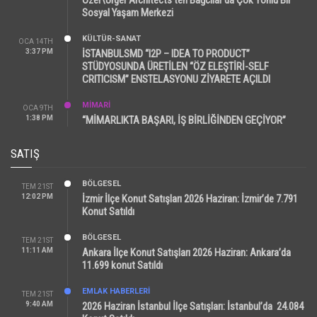
Sosyal Yaşam Merkezi
KÜLTÜR-SANAT
OCA 14TH
3:37 PM
İSTANBULSMD “I2P – IDEA TO PRODUCT”
STÜDYOSUNDA ÜRETİLEN “ÖZ ELEŞTİRİ-SELF
CRITICISM” ENSTELASYONU ZİYARETE AÇILDI
MİMARİ
OCA 9TH
1:38 PM
“MİMARLIKTA BAŞARI, İŞ BİRLİĞİNDEN GEÇİYOR”
SATIŞ
BÖLGESEL
TEM 21ST
12:02 PM
İzmir İlçe Konut Satışları 2026 Haziran: İzmir’de 7.791
Konut Satıldı
BÖLGESEL
TEM 21ST
11:11 AM
Ankara İlçe Konut Satışları 2026 Haziran: Ankara’da
11.699 konut Satıldı
EMLAK HABERLERI
TEM 21ST
9:40 AM
2026 Haziran İstanbul İlçe Satışları: İstanbul’da 24.084