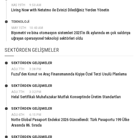
KAS 19TH
9:50 AM
Living Now with Netatmo ile Evinizi Dilediğiniz Yerden Yönetin
TEKNOLOJİ
MAY 15TH
10:40 AM
Biyometri ve bina otomasyon sistemleri 2025’in ilk aylarında en çok saldırıya
uğrayan operasyonel teknoloji sektörleri oldu
SEKTÖRDEN GELIŞMELER
SEKTÖRDEN GELIŞMELER
AĞU 7TH
3:38 PM
Fuzul’den Konut ve Araç Finansmanında Kişiye Özel Terzi Usulü Planlama
SEKTÖRDEN GELIŞMELER
AĞU 7TH
3:32 PM
Helal Sertifikalı Muhafazakar Mutfak Konseptinde Üretim Standartları
SEKTÖRDEN GELIŞMELER
AĞU 6TH
6:15 PM
Notte Global Pasaport Endeksi 2026 Güncellendi: Türk Pasaportu 199 Ülke
Arasında 86. Sırada
SEKTÖRDEN GELIŞMELER