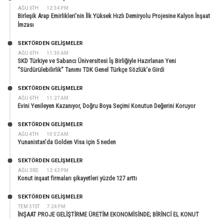
AĞU 6TH
12:34 PM
Birleşik Arap Emirlikleri’nin İlk Yüksek Hızlı Demiryolu Projesine Kalyon İnşaat
İmzası
SEKTÖRDEN GELIŞMELER
AĞU 6TH
11:30 AM
SKD Türkiye ve Sabancı Üniversitesi İş Birliğiyle Hazırlanan Yeni
“Sürdürülebilirlik” Tanımı TDK Genel Türkçe Sözlük’e Girdi
SEKTÖRDEN GELIŞMELER
AĞU 6TH
11:27 AM
Evini Yenileyen Kazanıyor, Doğru Boya Seçimi Konutun Değerini Koruyor
SEKTÖRDEN GELIŞMELER
AĞU 4TH
10:52 AM
Yunanistan’da Golden Visa için 5 neden
SEKTÖRDEN GELIŞMELER
AĞU 3RD
12:42 PM
Konut inşaat firmaları şikayetleri yüzde 127 arttı
SEKTÖRDEN GELIŞMELER
TEM 31ST
7:24 PM
İNŞAAT PROJE GELİŞTİRME ÜRETİM EKONOMİSİNDE; BİRİNCİ EL KONUT