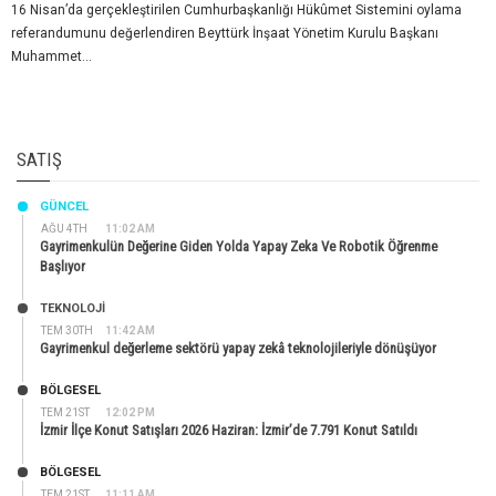
16 Nisan’da gerçekleştirilen Cumhurbaşkanlığı Hükûmet Sistemini oylama
referandumunu değerlendiren Beyttürk İnşaat Yönetim Kurulu Başkanı
Muhammet...
SATIŞ
GÜNCEL
AĞU 4TH
11:02 AM
Gayrimenkulün Değerine Giden Yolda Yapay Zeka Ve Robotik Öğrenme
Başlıyor
TEKNOLOJİ
TEM 30TH
11:42 AM
Gayrimenkul değerleme sektörü yapay zekâ teknolojileriyle dönüşüyor
BÖLGESEL
TEM 21ST
12:02 PM
İzmir İlçe Konut Satışları 2026 Haziran: İzmir’de 7.791 Konut Satıldı
BÖLGESEL
TEM 21ST
11:11 AM