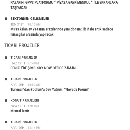
PAZARINI GPPS PLATFORMU ” PİYASA GAYRİMENKUL ” İLE EKRANLARA
TAŞIYACAK
SEKTÖRDEN GELIŞMELER
TEM 31ST
10:12 AM
Miras kalan ev ve tarım arazilerinde yeni dönem: İlk ihale artık sadece
mirasçılar arasında yapılacak
TICARI PROJELER
TİCARİ PROJELER
HAZ 12TH
5:14 PM
DENİZLİ’DE ŞİMDİ SKY NOW OFFICE ZAMANI
TİCARİ PROJELER
ARA 10TH
10:52 AM
Turkmall’dan Bodrum’a Dev Yatırım: “Novada Forum”
KONUT PROJELERI
OCA 12TH
1:39 PM
Mistral İzmir
TİCARİ PROJELER
ARA 10TH
12:14 PM