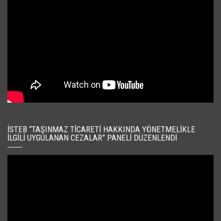
İSTEB “TAŞINMAZ TICARETI HAKKINDA YÖNETMELIKLE
İLGILI UYGULANAN CEZALAR” PANELI DÜZENLENDI