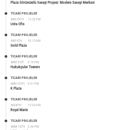
Plaza Görünümlü Sanayi Projesi: Modern Sanayi Merkezi
TİCARİ PROJELER
KAS 29TH
12:23 PM
Usta Ofis
TİCARİ PROJELER
KAS 6TH
10:12 AM
Gold Plaza
TİCARİ PROJELER
MAY 31ST
3:10 PM
Hukukçular Towers
TİCARİ PROJELER
MAY 25TH
5:51 PM
K Plaza
TİCARİ PROJELER
NIS 8TH
12:34 PM
Royal Marin
TİCARİ PROJELER
MAR 16TH
3:30 PM