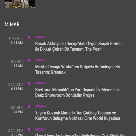
MIMARI
MİMARİ
NIS 22ND
10:11 AM
Başak Akkoyunlu Design’dan Özgün Saçak Formu
ile Dikkat Çeken Bir Tasarım: The Pearl
MİMARİ
ŞUB 6TH
11:39 AM
Mental Design Works’ten Doğayla Bütünleşen Bir
Tasarım: Greenox
MİMARİ
OCA 12TH
6:53 PM
Boytorun Mimarlık’tan Yurt Dışında İlk Mercedes-
Benz Showroom Dönüşüm Projesi
MİMARİ
NIS 16TH
1:29 PM
Yeşim Kozanlı Mimarlık’tan Çağdaş Tasarım ve
Konforun Buluşma Noktası: Elite World Kuşadası
MİMARİ
OCA 15TH
4:02 PM
Özer\Ürger Architects’ten Bağcılar’da Çok Yönlü Bir