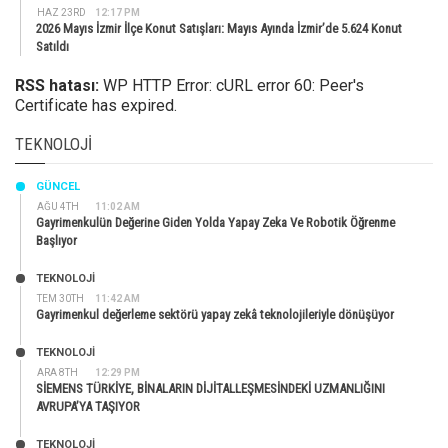
HAZ 23RD
12:17 PM
2026 Mayıs İzmir İlçe Konut Satışları: Mayıs Ayında İzmir’de 5.624 Konut
Satıldı
RSS hatası:
WP HTTP Error: cURL error 60: Peer's
Certificate has expired.
TEKNOLOJI
GÜNCEL
AĞU 4TH
11:02 AM
Gayrimenkulün Değerine Giden Yolda Yapay Zeka Ve Robotik Öğrenme
Başlıyor
TEKNOLOJİ
TEM 30TH
11:42 AM
Gayrimenkul değerleme sektörü yapay zekâ teknolojileriyle dönüşüyor
TEKNOLOJİ
ARA 8TH
12:29 PM
SİEMENS TÜRKİYE, BİNALARIN DİJİTALLEŞMESİNDEKİ UZMANLIĞINI
AVRUPA’YA TAŞIYOR
TEKNOLOJİ