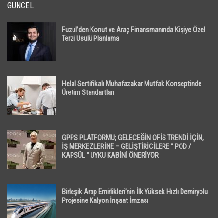
GÜNCEL
Fuzul’den Konut ve Araç Finansmanında Kişiye Özel
Terzi Usulü Planlama
Helal Sertifikalı Muhafazakar Mutfak Konseptinde
Üretim Standartları
GPPS PLATFORMU; GELECEĞİN OFİS TRENDİ İÇİN,
İŞ MERKEZLERİNE – GELİŞTİRİCİLERE ” POD /
KAPSÜL ” UYKU KABİNİ ÖNERİYOR
Birleşik Arap Emirlikleri’nin İlk Yüksek Hızlı Demiryolu
Projesine Kalyon İnşaat İmzası