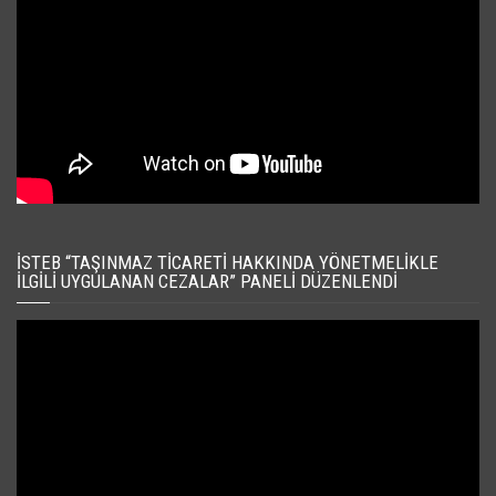
İSTEB “TAŞINMAZ TICARETI HAKKINDA YÖNETMELIKLE
İLGILI UYGULANAN CEZALAR” PANELI DÜZENLENDI