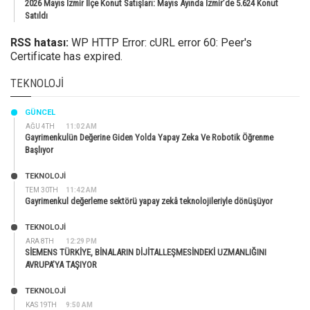
2026 Mayıs İzmir İlçe Konut Satışları: Mayıs Ayında İzmir’de 5.624 Konut
Satıldı
RSS hatası:
WP HTTP Error: cURL error 60: Peer's
Certificate has expired.
TEKNOLOJI
GÜNCEL
AĞU 4TH
11:02 AM
Gayrimenkulün Değerine Giden Yolda Yapay Zeka Ve Robotik Öğrenme
Başlıyor
TEKNOLOJİ
TEM 30TH
11:42 AM
Gayrimenkul değerleme sektörü yapay zekâ teknolojileriyle dönüşüyor
TEKNOLOJİ
ARA 8TH
12:29 PM
SİEMENS TÜRKİYE, BİNALARIN DİJİTALLEŞMESİNDEKİ UZMANLIĞINI
AVRUPA’YA TAŞIYOR
TEKNOLOJİ
KAS 19TH
9:50 AM