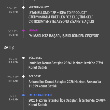
KÜLTÜR-SANAT
OCA 14TH
3:37 PM
İSTANBULSMD “I2P – IDEA TO PRODUCT”
STÜDYOSUNDA ÜRETİLEN “ÖZ ELEŞTİRİ-SELF
CRITICISM” ENSTELASYONU ZİYARETE AÇILDI
MİMARİ
OCA 9TH
1:38 PM
“MİMARLIKTA BAŞARI, İŞ BİRLİĞİNDEN GEÇİYOR”
SATIŞ
BÖLGESEL
TEM 21ST
12:02 PM
İzmir İlçe Konut Satışları 2026 Haziran: İzmir’de 7.791
Konut Satıldı
BÖLGESEL
TEM 21ST
11:11 AM
Ankara İlçe Konut Satışları 2026 Haziran: Ankara’da
11.699 konut Satıldı
EMLAK HABERLERI
TEM 21ST
9:40 AM
2026 Haziran İstanbul İlçe Satışları: İstanbul’da 24.084
Konut Satıldı