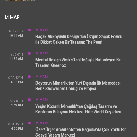
MIMARI
MİMARİ
NIS 22ND
10:11 AM
Başak Akkoyunlu Design’dan Özgün Saçak Formu
ile Dikkat Çeken Bir Tasarım: The Pearl
MİMARİ
ŞUB 6TH
11:39 AM
Mental Design Works’ten Doğayla Bütünleşen Bir
Tasarım: Greenox
MİMARİ
OCA 12TH
6:53 PM
Boytorun Mimarlık’tan Yurt Dışında İlk Mercedes-
Benz Showroom Dönüşüm Projesi
MİMARİ
NIS 16TH
1:29 PM
Yeşim Kozanlı Mimarlık’tan Çağdaş Tasarım ve
Konforun Buluşma Noktası: Elite World Kuşadası
MİMARİ
OCA 15TH
4:02 PM
Özer\Ürger Architects’ten Bağcılar’da Çok Yönlü Bir
Sosyal Yaşam Merkezi