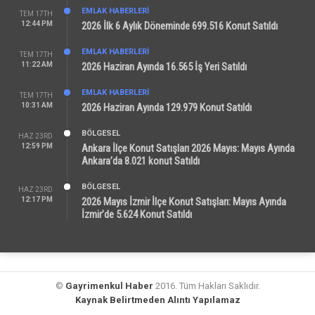
EMLAK HABERLERI
TEM 17TH
12:44 PM
2026 İlk 6 Aylık Döneminde 699.516 Konut Satıldı
EMLAK HABERLERI
TEM 17TH
11:22 AM
2026 Haziran Ayında 16.565 İş Yeri Satıldı
EMLAK HABERLERI
TEM 17TH
10:31 AM
2026 Haziran Ayında 129.979 Konut Satıldı
BÖLGESEL
HAZ 23RD
12:59 PM
Ankara İlçe Konut Satışları 2026 Mayıs: Mayıs Ayında
Ankara’da 8.021 konut Satıldı
BÖLGESEL
HAZ 23RD
12:17 PM
2026 Mayıs İzmir İlçe Konut Satışları: Mayıs Ayında
İzmir’de 5.624 Konut Satıldı
©
Gayrimenkul Haber
2016. Tüm Hakları Saklıdır.
Kaynak Belirtmeden Alıntı Yapılamaz