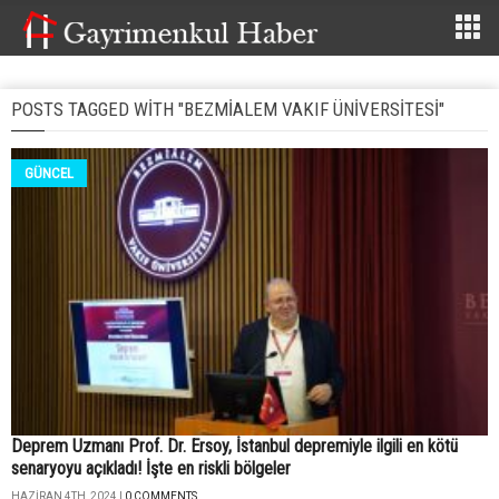
POSTS TAGGED WITH "BEZMIALEM VAKIF ÜNIVERSITESI"
GÜNCEL
Deprem Uzmanı Prof. Dr. Ersoy, İstanbul depremiyle ilgili en kötü
senaryoyu açıkladı! İşte en riskli bölgeler
HAZIRAN 4TH, 2024 |
0 COMMENTS