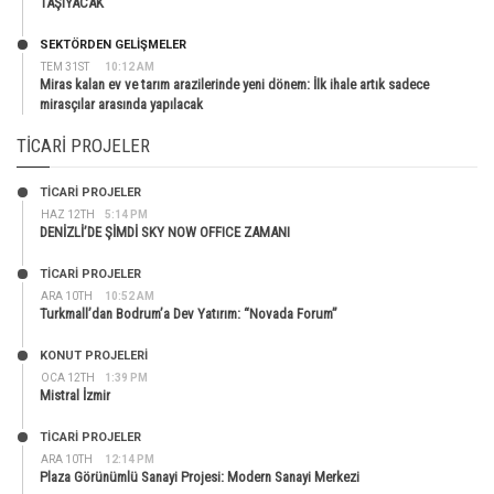
TAŞIYACAK
SEKTÖRDEN GELIŞMELER
TEM 31ST
10:12 AM
Miras kalan ev ve tarım arazilerinde yeni dönem: İlk ihale artık sadece
mirasçılar arasında yapılacak
TICARI PROJELER
TİCARİ PROJELER
HAZ 12TH
5:14 PM
DENİZLİ’DE ŞİMDİ SKY NOW OFFICE ZAMANI
TİCARİ PROJELER
ARA 10TH
10:52 AM
Turkmall’dan Bodrum’a Dev Yatırım: “Novada Forum”
KONUT PROJELERI
OCA 12TH
1:39 PM
Mistral İzmir
TİCARİ PROJELER
ARA 10TH
12:14 PM
Plaza Görünümlü Sanayi Projesi: Modern Sanayi Merkezi