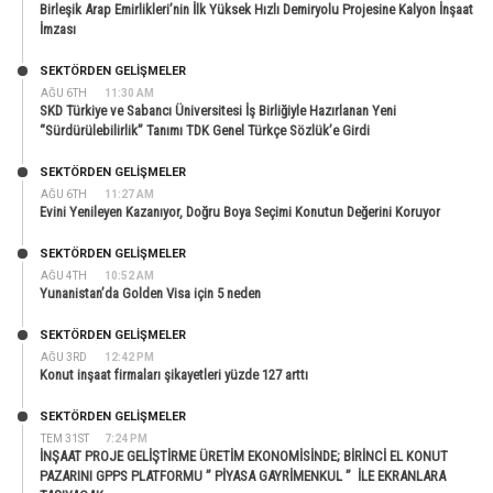
Birleşik Arap Emirlikleri’nin İlk Yüksek Hızlı Demiryolu Projesine Kalyon İnşaat
İmzası
SEKTÖRDEN GELIŞMELER
AĞU 6TH
11:30 AM
SKD Türkiye ve Sabancı Üniversitesi İş Birliğiyle Hazırlanan Yeni
“Sürdürülebilirlik” Tanımı TDK Genel Türkçe Sözlük’e Girdi
SEKTÖRDEN GELIŞMELER
AĞU 6TH
11:27 AM
Evini Yenileyen Kazanıyor, Doğru Boya Seçimi Konutun Değerini Koruyor
SEKTÖRDEN GELIŞMELER
AĞU 4TH
10:52 AM
Yunanistan’da Golden Visa için 5 neden
SEKTÖRDEN GELIŞMELER
AĞU 3RD
12:42 PM
Konut inşaat firmaları şikayetleri yüzde 127 arttı
SEKTÖRDEN GELIŞMELER
TEM 31ST
7:24 PM
İNŞAAT PROJE GELİŞTİRME ÜRETİM EKONOMİSİNDE; BİRİNCİ EL KONUT
PAZARINI GPPS PLATFORMU ” PİYASA GAYRİMENKUL ” İLE EKRANLARA