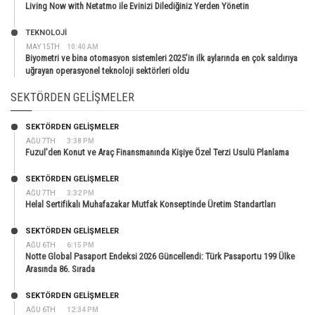
Living Now with Netatmo ile Evinizi Dilediğiniz Yerden Yönetin
TEKNOLOJİ
MAY 15TH
10:40 AM
Biyometri ve bina otomasyon sistemleri 2025’in ilk aylarında en çok saldırıya
uğrayan operasyonel teknoloji sektörleri oldu
SEKTÖRDEN GELIŞMELER
SEKTÖRDEN GELIŞMELER
AĞU 7TH
3:38 PM
Fuzul’den Konut ve Araç Finansmanında Kişiye Özel Terzi Usulü Planlama
SEKTÖRDEN GELIŞMELER
AĞU 7TH
3:32 PM
Helal Sertifikalı Muhafazakar Mutfak Konseptinde Üretim Standartları
SEKTÖRDEN GELIŞMELER
AĞU 6TH
6:15 PM
Notte Global Pasaport Endeksi 2026 Güncellendi: Türk Pasaportu 199 Ülke
Arasında 86. Sırada
SEKTÖRDEN GELIŞMELER
AĞU 6TH
12:34 PM