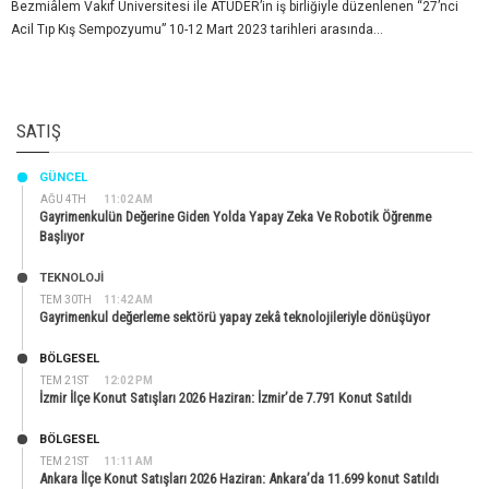
Bezmiâlem Vakıf Üniversitesi ile ATUDER’in iş birliğiyle düzenlenen “27’nci
Acil Tıp Kış Sempozyumu” 10-12 Mart 2023 tarihleri arasında...
SATIŞ
GÜNCEL
AĞU 4TH
11:02 AM
Gayrimenkulün Değerine Giden Yolda Yapay Zeka Ve Robotik Öğrenme
Başlıyor
TEKNOLOJİ
TEM 30TH
11:42 AM
Gayrimenkul değerleme sektörü yapay zekâ teknolojileriyle dönüşüyor
BÖLGESEL
TEM 21ST
12:02 PM
İzmir İlçe Konut Satışları 2026 Haziran: İzmir’de 7.791 Konut Satıldı
BÖLGESEL
TEM 21ST
11:11 AM
Ankara İlçe Konut Satışları 2026 Haziran: Ankara’da 11.699 konut Satıldı