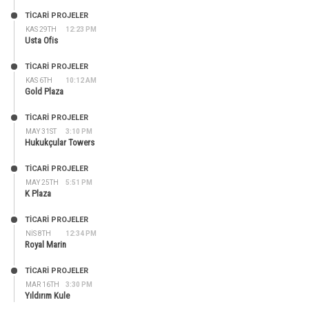
TİCARİ PROJELER
KAS 29TH
12:23 PM
Usta Ofis
TİCARİ PROJELER
KAS 6TH
10:12 AM
Gold Plaza
TİCARİ PROJELER
MAY 31ST
3:10 PM
Hukukçular Towers
TİCARİ PROJELER
MAY 25TH
5:51 PM
K Plaza
TİCARİ PROJELER
NIS 8TH
12:34 PM
Royal Marin
TİCARİ PROJELER
MAR 16TH
3:30 PM
Yıldırım Kule