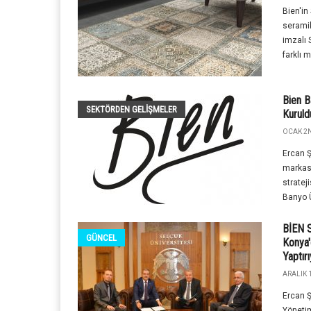
Bien'in
seramik
imzalı 
farklı m
Bien B
SEKTÖRDEN GELIŞMELER
Kuruld
OCAK 2N
Ercan Ş
markası
stratej
Banyo Ü
BİEN S
GÜNCEL
Konya'
Yaptır
ARALIK 1
Ercan Ş
Yönetim