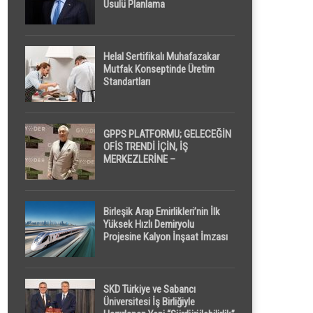
Usulü Planlama
Helal Sertifikalı Muhafazakar
Mutfak Konseptinde Üretim
Standartları
GPPS PLATFORMU; GELECEĞİN
OFİS TRENDİ İÇİN, İŞ
MERKEZLERİNE –
GELİŞTİRİCİLERE ” POD /
KAPSÜL ” UYKU KABİNİ
ÖNERİYOR
Birleşik Arap Emirlikleri’nin İlk
Yüksek Hızlı Demiryolu
Projesine Kalyon İnşaat İmzası
SKD Türkiye ve Sabancı
Üniversitesi İş Birliğiyle