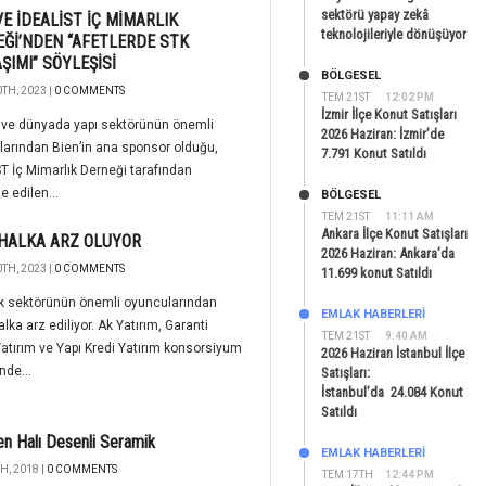
sektörü yapay zekâ
VE İDEALİST İÇ MİMARLIK
teknolojileriyle dönüşüyor
Ğİ’NDEN “AFETLERDE STK
ŞIMI” SÖYLEŞİSİ
BÖLGESEL
TH, 2023 |
0 COMMENTS
TEM 21ST
12:02 PM
İzmir İlçe Konut Satışları
 ve dünyada yapı sektörünün önemli
2026 Haziran: İzmir’de
arından Bien’in ana sponsor olduğu,
7.791 Konut Satıldı
T İç Mimarlık Derneği tarafından
e edilen...
BÖLGESEL
TEM 21ST
11:11 AM
Ankara İlçe Konut Satışları
 HALKA ARZ OLUYOR
2026 Haziran: Ankara’da
TH, 2023 |
0 COMMENTS
11.699 konut Satıldı
k sektörünün önemli oyuncularından
EMLAK HABERLERI
alka arz ediliyor. Ak Yatırım, Garanti
TEM 21ST
9:40 AM
tırım ve Yapı Kredi Yatırım konsorsiyum
2026 Haziran İstanbul İlçe
inde...
Satışları:
İstanbul’da 24.084 Konut
Satıldı
en Halı Desenli Seramik
EMLAK HABERLERI
H, 2018 |
0 COMMENTS
TEM 17TH
12:44 PM