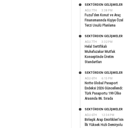
SEKTÖRDEN GELIŞMELER
AĞU 7TH
3:38 PM
Fuzul’den Konut ve Araç
Finansmanında Kişiye Özel
Terzi Usulü Planlama
SEKTÖRDEN GELIŞMELER
AĞU 7TH
3:32 PM
Helal Sertifikalı
Muhafazakar Mutfak
Konseptinde Üretim
Standartları
SEKTÖRDEN GELIŞMELER
AĞU 6TH
6:15 PM
Notte Global Pasaport
Endeksi 2026 Güncellendi:
Türk Pasaportu 199 Ülke
Arasında 86. Sırada
SEKTÖRDEN GELIŞMELER
AĞU 6TH
12:34 PM
Birleşik Arap Emirlikleri’nin
İlk Yüksek Hızlı Demiryolu