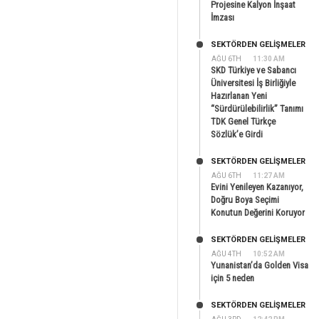
Projesine Kalyon İnşaat
İmzası
SEKTÖRDEN GELIŞMELER
AĞU 6TH
11:30 AM
SKD Türkiye ve Sabancı
Üniversitesi İş Birliğiyle
Hazırlanan Yeni
“Sürdürülebilirlik” Tanımı
TDK Genel Türkçe
Sözlük’e Girdi
SEKTÖRDEN GELIŞMELER
AĞU 6TH
11:27 AM
Evini Yenileyen Kazanıyor,
Doğru Boya Seçimi
Konutun Değerini Koruyor
SEKTÖRDEN GELIŞMELER
AĞU 4TH
10:52 AM
Yunanistan’da Golden Visa
için 5 neden
SEKTÖRDEN GELIŞMELER