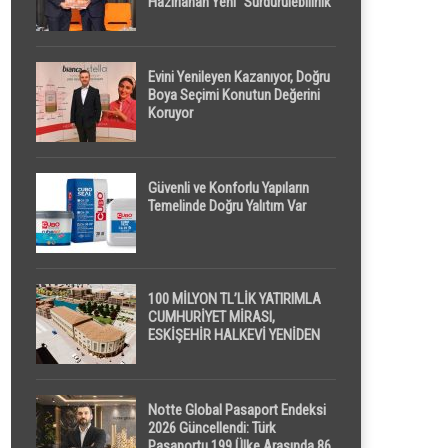
Hazırlanan Yeni “Sürdürülebilirlik”
Tanımı TDK Genel Türkçe
Sözlük’e Girdi
Evini Yenileyen Kazanıyor, Doğru
Boya Seçimi Konutun Değerini
Koruyor
Güvenli ve Konforlu Yapıların
Temelinde Doğru Yalıtım Var
100 MİLYON TL’LİK YATIRIMLA
CUMHURİYET MİRASI,
ESKİŞEHİR HALKEVİ YENİDEN
HAYAT BULUYOR
Notte Global Pasaport Endeksi
2026 Güncellendi: Türk
Pasaportu 199 Ülke Arasında 86.