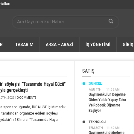
talları
AR
TASARIM
ARSA – ARAZİ
İŞ YÖNETİMİ
GİRİŞ
SATIŞ
ir' söyleşisi “Tasarımda Hayal Gücü”
GÜNCEL
yla gerçekleşti
AĞU 4TH
11:02 AM
Gayrimenkulün Değerine
0TH, 2023 |
0 COMMENTS
Giden Yolda Yapay Zeka
Ve Robotik Öğrenme
a sponsorluğunda, İDEALİST İç Mimarlık
Başlıyor
 tarafından organize edilen söyleşi
Aydabir’in 18’incisi “Tasarımda Hayal
TEKNOLOJİ
.
TEM 30TH
11:42 AM
Gayrimenkul değerleme