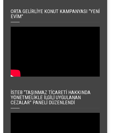
ORTA GELIRLIYE KONUT KAMPANYASI “YENI
EVIM”
İSTEB “TAŞINMAZ TICARETI HAKKINDA
YÖNETMELIKLE İLGILI UYGULANAN
CEZALAR” PANELI DÜZENLENDI