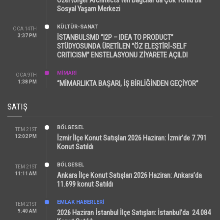
Sosyal Yaşam Merkezi
KÜLTÜR-SANAT
OCA 14TH
3:37 PM
İSTANBULSMD “I2P – IDEA TO PRODUCT”
STÜDYOSUNDA ÜRETİLEN “ÖZ ELEŞTİRİ-SELF
CRITICISM” ENSTELASYONU ZİYARETE AÇILDI
MİMARİ
OCA 9TH
1:38 PM
“MİMARLIKTA BAŞARI, İŞ BİRLİĞİNDEN GEÇİYOR”
SATIŞ
BÖLGESEL
TEM 21ST
12:02 PM
İzmir İlçe Konut Satışları 2026 Haziran: İzmir’de 7.791
Konut Satıldı
BÖLGESEL
TEM 21ST
11:11 AM
Ankara İlçe Konut Satışları 2026 Haziran: Ankara’da
11.699 konut Satıldı
EMLAK HABERLERI
TEM 21ST
9:40 AM
2026 Haziran İstanbul İlçe Satışları: İstanbul’da 24.084