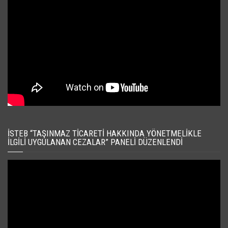
İSTEB “TAŞINMAZ TICARETI HAKKINDA YÖNETMELIKLE
İLGILI UYGULANAN CEZALAR” PANELI DÜZENLENDI