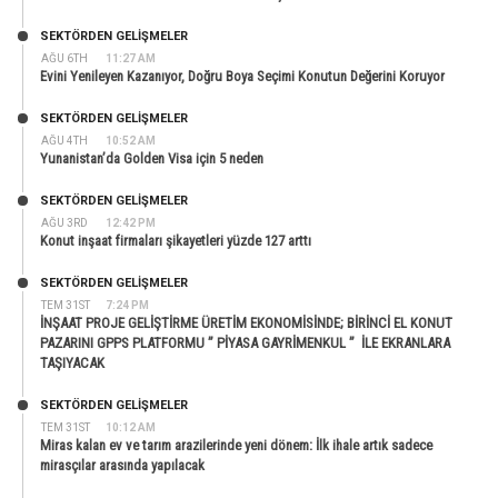
SEKTÖRDEN GELIŞMELER
AĞU 6TH
11:27 AM
Evini Yenileyen Kazanıyor, Doğru Boya Seçimi Konutun Değerini Koruyor
SEKTÖRDEN GELIŞMELER
AĞU 4TH
10:52 AM
Yunanistan’da Golden Visa için 5 neden
SEKTÖRDEN GELIŞMELER
AĞU 3RD
12:42 PM
Konut inşaat firmaları şikayetleri yüzde 127 arttı
SEKTÖRDEN GELIŞMELER
TEM 31ST
7:24 PM
İNŞAAT PROJE GELİŞTİRME ÜRETİM EKONOMİSİNDE; BİRİNCİ EL KONUT
PAZARINI GPPS PLATFORMU ” PİYASA GAYRİMENKUL ” İLE EKRANLARA
TAŞIYACAK
SEKTÖRDEN GELIŞMELER
TEM 31ST
10:12 AM
Miras kalan ev ve tarım arazilerinde yeni dönem: İlk ihale artık sadece
mirasçılar arasında yapılacak