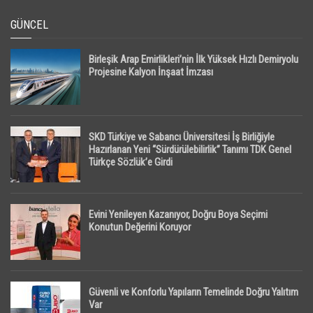
GÜNCEL
Birleşik Arap Emirlikleri’nin İlk Yüksek Hızlı Demiryolu
Projesine Kalyon İnşaat İmzası
SKD Türkiye ve Sabancı Üniversitesi İş Birliğiyle
Hazırlanan Yeni “Sürdürülebilirlik” Tanımı TDK Genel
Türkçe Sözlük’e Girdi
Evini Yenileyen Kazanıyor, Doğru Boya Seçimi
Konutun Değerini Koruyor
Güvenli ve Konforlu Yapıların Temelinde Doğru Yalıtım
Var