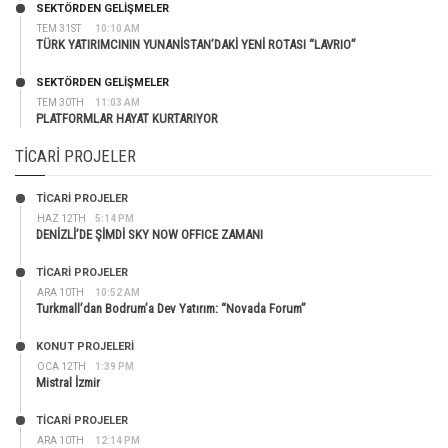
SEKTÖRDEN GELIŞMELER
TEM 31ST
10:10 AM
TÜRK YATIRIMCININ YUNANİSTAN’DAKİ YENİ ROTASI “LAVRIO”
SEKTÖRDEN GELIŞMELER
TEM 30TH
11:03 AM
PLATFORMLAR HAYAT KURTARIYOR
TICARI PROJELER
TİCARİ PROJELER
HAZ 12TH
5:14 PM
DENİZLİ’DE ŞİMDİ SKY NOW OFFICE ZAMANI
TİCARİ PROJELER
ARA 10TH
10:52 AM
Turkmall’dan Bodrum’a Dev Yatırım: “Novada Forum”
KONUT PROJELERI
OCA 12TH
1:39 PM
Mistral İzmir
TİCARİ PROJELER
ARA 10TH
12:14 PM