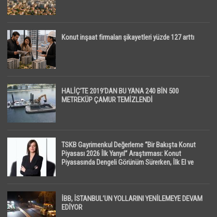
Konut inşaat firmaları şikayetleri yüzde 127 arttı
HALİÇ’TE 2019’DAN BU YANA 240 BİN 500
METREKÜP ÇAMUR TEMİZLENDİ
TSKB Gayrimenkul Değerleme “Bir Bakışta Konut
Piyasası 2026 İlk Yarıyıl” Araştırması: Konut
Piyasasında Dengeli Görünüm Sürerken, İlk El ve
İpotekli Satışlarda Sınırlı Toparlanma Dikkat Çekti
İBB, İSTANBUL’UN YOLLARINI YENİLEMEYE DEVAM
EDİYOR