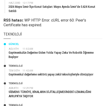
HAZ 23RD
12:17 PM
2026 Mayıs İzmir İlçe Konut Satışları: Mayıs Ayında İzmir’de 5.624 Konut
Satıldı
RSS hatası:
WP HTTP Error: cURL error 60: Peer's
Certificate has expired.
TEKNOLOJI
GÜNCEL
AĞU 4TH
11:02 AM
Gayrimenkulün Değerine Giden Yolda Yapay Zeka Ve Robotik Öğrenme
Başlıyor
TEKNOLOJİ
TEM 30TH
11:42 AM
Gayrimenkul değerleme sektörü yapay zekâ teknolojileriyle dönüşüyor
TEKNOLOJİ
ARA 8TH
12:29 PM
SİEMENS TÜRKİYE, BİNALARIN DİJİTALLEŞMESİNDEKİ UZMANLIĞINI
AVRUPA’YA TAŞIYOR
TEKNOLOJİ