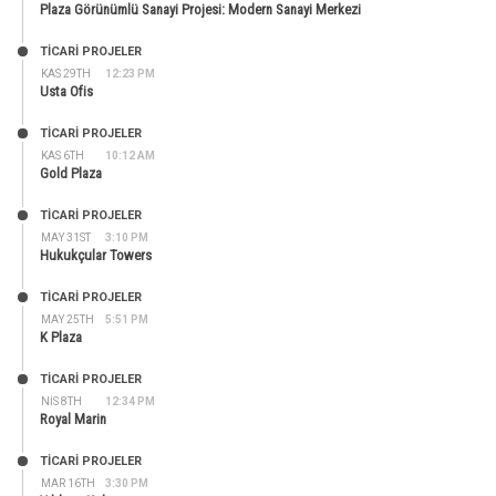
Plaza Görünümlü Sanayi Projesi: Modern Sanayi Merkezi
TİCARİ PROJELER
KAS 29TH
12:23 PM
Usta Ofis
TİCARİ PROJELER
KAS 6TH
10:12 AM
Gold Plaza
TİCARİ PROJELER
MAY 31ST
3:10 PM
Hukukçular Towers
TİCARİ PROJELER
MAY 25TH
5:51 PM
K Plaza
TİCARİ PROJELER
NIS 8TH
12:34 PM
Royal Marin
TİCARİ PROJELER
MAR 16TH
3:30 PM