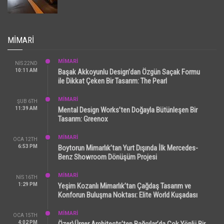
MIMARI
MİMARİ
NIS 22ND
10:11 AM
Başak Akkoyunlu Design’dan Özgün Saçak Formu
ile Dikkat Çeken Bir Tasarım: The Pearl
MİMARİ
ŞUB 6TH
11:39 AM
Mental Design Works’ten Doğayla Bütünleşen Bir
Tasarım: Greenox
MİMARİ
OCA 12TH
6:53 PM
Boytorun Mimarlık’tan Yurt Dışında İlk Mercedes-
Benz Showroom Dönüşüm Projesi
MİMARİ
NIS 16TH
1:29 PM
Yeşim Kozanlı Mimarlık’tan Çağdaş Tasarım ve
Konforun Buluşma Noktası: Elite World Kuşadası
MİMARİ
OCA 15TH
4:02 PM
Özer\Ürger Architects’ten Bağcılar’da Çok Yönlü Bir