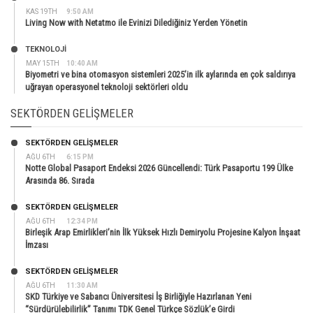
KAS 19TH
9:50 AM
Living Now with Netatmo ile Evinizi Dilediğiniz Yerden Yönetin
TEKNOLOJİ
MAY 15TH
10:40 AM
Biyometri ve bina otomasyon sistemleri 2025’in ilk aylarında en çok saldırıya
uğrayan operasyonel teknoloji sektörleri oldu
SEKTÖRDEN GELIŞMELER
SEKTÖRDEN GELIŞMELER
AĞU 6TH
6:15 PM
Notte Global Pasaport Endeksi 2026 Güncellendi: Türk Pasaportu 199 Ülke
Arasında 86. Sırada
SEKTÖRDEN GELIŞMELER
AĞU 6TH
12:34 PM
Birleşik Arap Emirlikleri’nin İlk Yüksek Hızlı Demiryolu Projesine Kalyon İnşaat
İmzası
SEKTÖRDEN GELIŞMELER
AĞU 6TH
11:30 AM
SKD Türkiye ve Sabancı Üniversitesi İş Birliğiyle Hazırlanan Yeni
“Sürdürülebilirlik” Tanımı TDK Genel Türkçe Sözlük’e Girdi