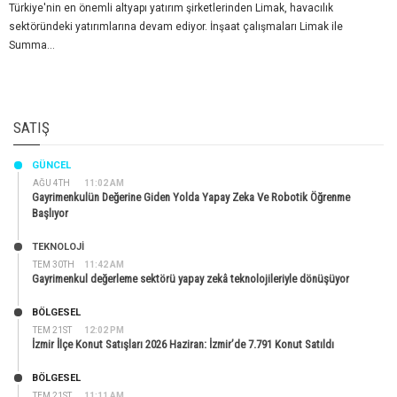
Türkiye'nin en önemli altyapı yatırım şirketlerinden Limak, havacılık
sektöründeki yatırımlarına devam ediyor. İnşaat çalışmaları Limak ile
Summa...
SATIŞ
GÜNCEL
AĞU 4TH
11:02 AM
Gayrimenkulün Değerine Giden Yolda Yapay Zeka Ve Robotik Öğrenme
Başlıyor
TEKNOLOJİ
TEM 30TH
11:42 AM
Gayrimenkul değerleme sektörü yapay zekâ teknolojileriyle dönüşüyor
BÖLGESEL
TEM 21ST
12:02 PM
İzmir İlçe Konut Satışları 2026 Haziran: İzmir’de 7.791 Konut Satıldı
BÖLGESEL
TEM 21ST
11:11 AM