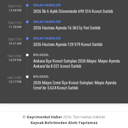
EMLAK HABERLERI
TEM 17TH
12:44 PM
2026 İlk 6 Aylık Döneminde 699.516 Konut Satıldı
EMLAK HABERLERI
TEM 17TH
11:22 AM
2026 Haziran Ayında 16.565 İş Yeri Satıldı
EMLAK HABERLERI
TEM 17TH
10:31 AM
2026 Haziran Ayında 129.979 Konut Satıldı
BÖLGESEL
HAZ 23RD
12:59 PM
Ankara İlçe Konut Satışları 2026 Mayıs: Mayıs Ayında
Ankara’da 8.021 konut Satıldı
BÖLGESEL
HAZ 23RD
12:17 PM
2026 Mayıs İzmir İlçe Konut Satışları: Mayıs Ayında
İzmir’de 5.624 Konut Satıldı
©
Gayrimenkul Haber
2016. Tüm Hakları Saklıdır.
Kaynak Belirtmeden Alıntı Yapılamaz