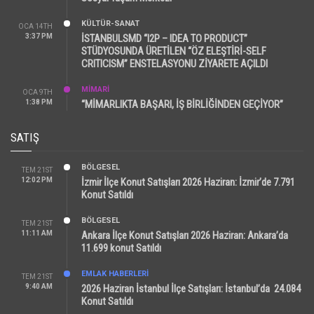
KÜLTÜR-SANAT
OCA 14TH
3:37 PM
İSTANBULSMD “I2P – IDEA TO PRODUCT”
STÜDYOSUNDA ÜRETİLEN “ÖZ ELEŞTİRİ-SELF
CRITICISM” ENSTELASYONU ZİYARETE AÇILDI
MİMARİ
OCA 9TH
1:38 PM
“MİMARLIKTA BAŞARI, İŞ BİRLİĞİNDEN GEÇİYOR”
SATIŞ
BÖLGESEL
TEM 21ST
12:02 PM
İzmir İlçe Konut Satışları 2026 Haziran: İzmir’de 7.791
Konut Satıldı
BÖLGESEL
TEM 21ST
11:11 AM
Ankara İlçe Konut Satışları 2026 Haziran: Ankara’da
11.699 konut Satıldı
EMLAK HABERLERI
TEM 21ST
9:40 AM
2026 Haziran İstanbul İlçe Satışları: İstanbul’da 24.084
Konut Satıldı