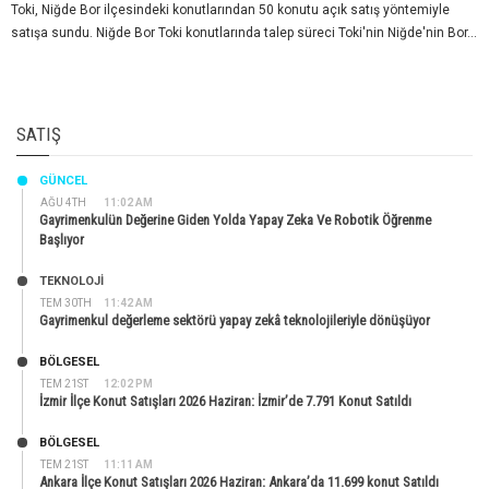
Toki, Niğde Bor ilçesindeki konutlarından 50 konutu açık satış yöntemiyle
satışa sundu. Niğde Bor Toki konutlarında talep süreci Toki'nin Niğde'nin Bor...
SATIŞ
GÜNCEL
AĞU 4TH
11:02 AM
Gayrimenkulün Değerine Giden Yolda Yapay Zeka Ve Robotik Öğrenme
Başlıyor
TEKNOLOJİ
TEM 30TH
11:42 AM
Gayrimenkul değerleme sektörü yapay zekâ teknolojileriyle dönüşüyor
BÖLGESEL
TEM 21ST
12:02 PM
İzmir İlçe Konut Satışları 2026 Haziran: İzmir’de 7.791 Konut Satıldı
BÖLGESEL
TEM 21ST
11:11 AM
Ankara İlçe Konut Satışları 2026 Haziran: Ankara’da 11.699 konut Satıldı