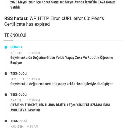
2026 Mayıs İzmir İlçe Konut Satışları: Mayıs Ayında İzmir’de 5.624 Konut
Satıldı
RSS hatası:
WP HTTP Error: cURL error 60: Peer's
Certificate has expired.
TEKNOLOJI
GÜNCEL
AĞU 4TH
11:02 AM
Gayrimenkulün Değerine Giden Yolda Yapay Zeka Ve Robotik Öğrenme
Başlıyor
TEKNOLOJİ
TEM 30TH
11:42 AM
Gayrimenkul değerleme sektörü yapay zekâ teknolojileriyle dönüşüyor
TEKNOLOJİ
ARA 8TH
12:29 PM
SİEMENS TÜRKİYE, BİNALARIN DİJİTALLEŞMESİNDEKİ UZMANLIĞINI
AVRUPA’YA TAŞIYOR
TEKNOLOJİ
KAS 19TH
9:50 AM