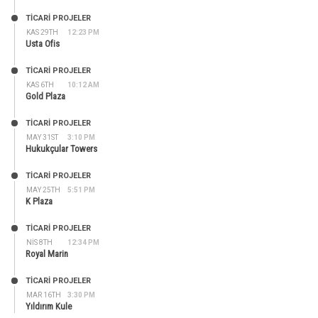
TİCARİ PROJELER
KAS 29TH
12:23 PM
Usta Ofis
TİCARİ PROJELER
KAS 6TH
10:12 AM
Gold Plaza
TİCARİ PROJELER
MAY 31ST
3:10 PM
Hukukçular Towers
TİCARİ PROJELER
MAY 25TH
5:51 PM
K Plaza
TİCARİ PROJELER
NIS 8TH
12:34 PM
Royal Marin
TİCARİ PROJELER
MAR 16TH
3:30 PM
Yıldırım Kule