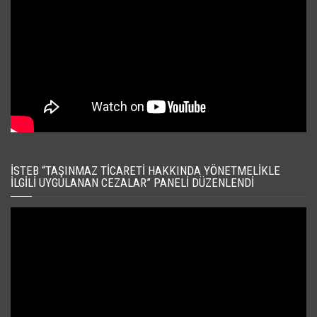
İSTEB “TAŞINMAZ TICARETI HAKKINDA YÖNETMELIKLE
İLGILI UYGULANAN CEZALAR” PANELI DÜZENLENDI