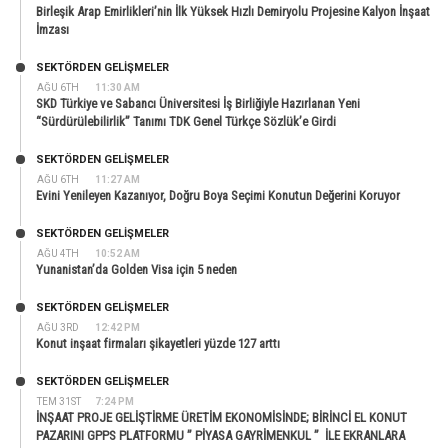
Birleşik Arap Emirlikleri’nin İlk Yüksek Hızlı Demiryolu Projesine Kalyon İnşaat
İmzası
SEKTÖRDEN GELIŞMELER
AĞU 6TH
11:30 AM
SKD Türkiye ve Sabancı Üniversitesi İş Birliğiyle Hazırlanan Yeni
“Sürdürülebilirlik” Tanımı TDK Genel Türkçe Sözlük’e Girdi
SEKTÖRDEN GELIŞMELER
AĞU 6TH
11:27 AM
Evini Yenileyen Kazanıyor, Doğru Boya Seçimi Konutun Değerini Koruyor
SEKTÖRDEN GELIŞMELER
AĞU 4TH
10:52 AM
Yunanistan’da Golden Visa için 5 neden
SEKTÖRDEN GELIŞMELER
AĞU 3RD
12:42 PM
Konut inşaat firmaları şikayetleri yüzde 127 arttı
SEKTÖRDEN GELIŞMELER
TEM 31ST
7:24 PM
İNŞAAT PROJE GELİŞTİRME ÜRETİM EKONOMİSİNDE; BİRİNCİ EL KONUT
PAZARINI GPPS PLATFORMU ” PİYASA GAYRİMENKUL ” İLE EKRANLARA