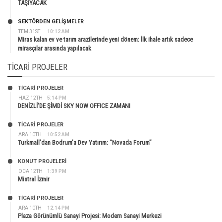
TAŞIYACAK
SEKTÖRDEN GELIŞMELER
TEM 31ST
10:12 AM
Miras kalan ev ve tarım arazilerinde yeni dönem: İlk ihale artık sadece
mirasçılar arasında yapılacak
TICARI PROJELER
TİCARİ PROJELER
HAZ 12TH
5:14 PM
DENİZLİ’DE ŞİMDİ SKY NOW OFFICE ZAMANI
TİCARİ PROJELER
ARA 10TH
10:52 AM
Turkmall’dan Bodrum’a Dev Yatırım: “Novada Forum”
KONUT PROJELERI
OCA 12TH
1:39 PM
Mistral İzmir
TİCARİ PROJELER
ARA 10TH
12:14 PM
Plaza Görünümlü Sanayi Projesi: Modern Sanayi Merkezi