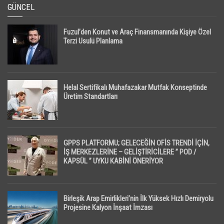
GÜNCEL
Fuzul’den Konut ve Araç Finansmanında Kişiye Özel
Terzi Usulü Planlama
Helal Sertifikalı Muhafazakar Mutfak Konseptinde
Üretim Standartları
GPPS PLATFORMU; GELECEĞİN OFİS TRENDİ İÇİN,
İŞ MERKEZLERİNE – GELİŞTİRİCİLERE ” POD /
KAPSÜL ” UYKU KABİNİ ÖNERİYOR
Birleşik Arap Emirlikleri’nin İlk Yüksek Hızlı Demiryolu
Projesine Kalyon İnşaat İmzası