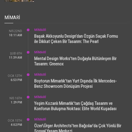
MIMARI
MİMARİ
NIS 22ND
10:11 AM
Başak Akkoyunlu Design’dan Özgün Saçak Formu
ile Dikkat Çeken Bir Tasarım: The Pearl
MİMARİ
ŞUB 6TH
11:39 AM
Mental Design Works’ten Doğayla Bütünleşen Bir
Tasarım: Greenox
MİMARİ
OCA 12TH
6:53 PM
Boytorun Mimarlık’tan Yurt Dışında İlk Mercedes-
Benz Showroom Dönüşüm Projesi
MİMARİ
NIS 16TH
1:29 PM
Yeşim Kozanlı Mimarlık’tan Çağdaş Tasarım ve
Konforun Buluşma Noktası: Elite World Kuşadası
MİMARİ
OCA 15TH
4:02 PM
Özer\Ürger Architects’ten Bağcılar’da Çok Yönlü Bir
Sosyal Yaşam Merkezi