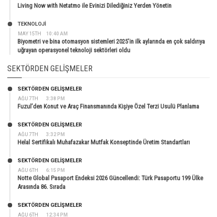
Living Now with Netatmo ile Evinizi Dilediğiniz Yerden Yönetin
TEKNOLOJİ
MAY 15TH
10:40 AM
Biyometri ve bina otomasyon sistemleri 2025’in ilk aylarında en çok saldırıya
uğrayan operasyonel teknoloji sektörleri oldu
SEKTÖRDEN GELIŞMELER
SEKTÖRDEN GELIŞMELER
AĞU 7TH
3:38 PM
Fuzul’den Konut ve Araç Finansmanında Kişiye Özel Terzi Usulü Planlama
SEKTÖRDEN GELIŞMELER
AĞU 7TH
3:32 PM
Helal Sertifikalı Muhafazakar Mutfak Konseptinde Üretim Standartları
SEKTÖRDEN GELIŞMELER
AĞU 6TH
6:15 PM
Notte Global Pasaport Endeksi 2026 Güncellendi: Türk Pasaportu 199 Ülke
Arasında 86. Sırada
SEKTÖRDEN GELIŞMELER
AĞU 6TH
12:34 PM