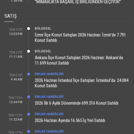
1:38 PM
“MİMARLIKTA BAŞARI, İŞ BİRLİĞİNDEN GEÇİYOR”
SATIŞ
BÖLGESEL
TEM 21ST
12:02 PM
İzmir İlçe Konut Satışları 2026 Haziran: İzmir’de 7.791
Konut Satıldı
BÖLGESEL
TEM 21ST
11:11 AM
Ankara İlçe Konut Satışları 2026 Haziran: Ankara’da
11.699 konut Satıldı
EMLAK HABERLERI
TEM 21ST
9:40 AM
2026 Haziran İstanbul İlçe Satışları: İstanbul’da 24.084
Konut Satıldı
EMLAK HABERLERI
TEM 17TH
12:44 PM
2026 İlk 6 Aylık Döneminde 699.516 Konut Satıldı
EMLAK HABERLERI
TEM 17TH
11:22 AM
2026 Haziran Ayında 16.565 İş Yeri Satıldı
EMLAK HABERLERI
TEM 17TH