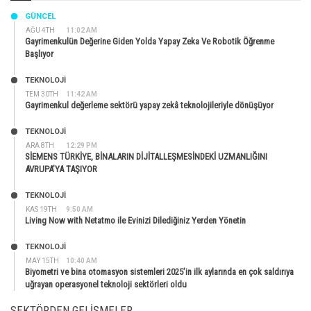
GÜNCEL
AĞU 4TH
11:02 AM
Gayrimenkulün Değerine Giden Yolda Yapay Zeka Ve Robotik Öğrenme
Başlıyor
TEKNOLOJİ
TEM 30TH
11:42 AM
Gayrimenkul değerleme sektörü yapay zekâ teknolojileriyle dönüşüyor
TEKNOLOJİ
ARA 8TH
12:29 PM
SİEMENS TÜRKİYE, BİNALARIN DİJİTALLEŞMESİNDEKİ UZMANLIĞINI
AVRUPA’YA TAŞIYOR
TEKNOLOJİ
KAS 19TH
9:50 AM
Living Now with Netatmo ile Evinizi Dilediğiniz Yerden Yönetin
TEKNOLOJİ
MAY 15TH
10:40 AM
Biyometri ve bina otomasyon sistemleri 2025’in ilk aylarında en çok saldırıya
uğrayan operasyonel teknoloji sektörleri oldu
SEKTÖRDEN GELIŞMELER