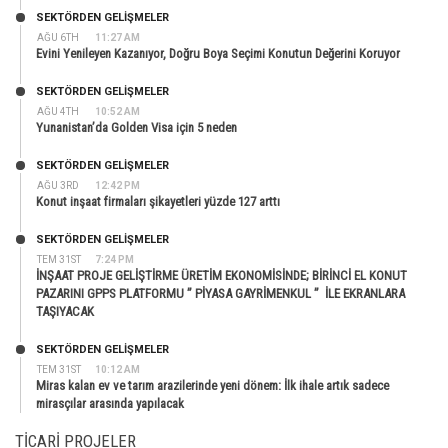
SEKTÖRDEN GELIŞMELER
AĞU 6TH
11:27 AM
Evini Yenileyen Kazanıyor, Doğru Boya Seçimi Konutun Değerini Koruyor
SEKTÖRDEN GELIŞMELER
AĞU 4TH
10:52 AM
Yunanistan’da Golden Visa için 5 neden
SEKTÖRDEN GELIŞMELER
AĞU 3RD
12:42 PM
Konut inşaat firmaları şikayetleri yüzde 127 arttı
SEKTÖRDEN GELIŞMELER
TEM 31ST
7:24 PM
İNŞAAT PROJE GELİŞTİRME ÜRETİM EKONOMİSİNDE; BİRİNCİ EL KONUT
PAZARINI GPPS PLATFORMU ” PİYASA GAYRİMENKUL ” İLE EKRANLARA
TAŞIYACAK
SEKTÖRDEN GELIŞMELER
TEM 31ST
10:12 AM
Miras kalan ev ve tarım arazilerinde yeni dönem: İlk ihale artık sadece
mirasçılar arasında yapılacak
TICARI PROJELER