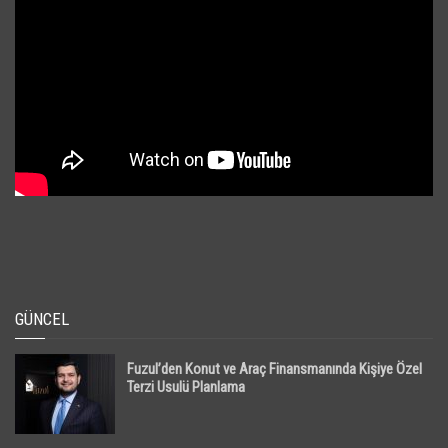
GÜNCEL
Fuzul’den Konut ve Araç Finansmanında Kişiye Özel
Terzi Usulü Planlama