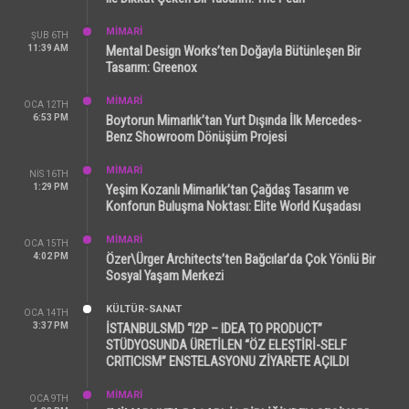
MİMARİ
ŞUB 6TH
11:39 AM
Mental Design Works’ten Doğayla Bütünleşen Bir
Tasarım: Greenox
MİMARİ
OCA 12TH
6:53 PM
Boytorun Mimarlık’tan Yurt Dışında İlk Mercedes-
Benz Showroom Dönüşüm Projesi
MİMARİ
NIS 16TH
1:29 PM
Yeşim Kozanlı Mimarlık’tan Çağdaş Tasarım ve
Konforun Buluşma Noktası: Elite World Kuşadası
MİMARİ
OCA 15TH
4:02 PM
Özer\Ürger Architects’ten Bağcılar’da Çok Yönlü Bir
Sosyal Yaşam Merkezi
KÜLTÜR-SANAT
OCA 14TH
3:37 PM
İSTANBULSMD “I2P – IDEA TO PRODUCT”
STÜDYOSUNDA ÜRETİLEN “ÖZ ELEŞTİRİ-SELF
CRITICISM” ENSTELASYONU ZİYARETE AÇILDI
MİMARİ
OCA 9TH