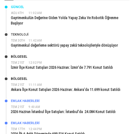
GÜNCEL
AĞU 4TH
11:02 AM
Gayrimenkulün Değerine Giden Yolda Yapay Zeka Ve Robotik Öğrenme
Başlıyor
TEKNOLOJİ
TEM 30TH
11:42 AM
Gayrimenkul değerleme sektörü yapay zekâ teknolojileriyle dönüşüyor
BÖLGESEL
TEM 21ST
12:02 PM
İzmir İlçe Konut Satışları 2026 Haziran: İzmir’de 7.791 Konut Satıldı
BÖLGESEL
TEM 21ST
11:11 AM
Ankara İlçe Konut Satışları 2026 Haziran: Ankara’da 11.699 konut Satıldı
EMLAK HABERLERI
TEM 21ST
9:40 AM
2026 Haziran İstanbul İlçe Satışları: İstanbul’da 24.084 Konut Satıldı
EMLAK HABERLERI
TEM 17TH
12:44 PM
2026 İlk 6 Aylık Döneminde 699.516 Konut Satıldı