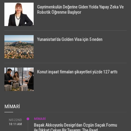
Gayrimenkulün Değerine Giden Yolda Yapay Zeka Ve
Robotik Öğrenme Başlıyor
Yunanistan’da Golden Visa için 5 neden
Konut inşaat firmaları şikayetleri yüzde 127 arttı
MIMARI
MİMARİ
NIS 22ND
10:11 AM
Başak Akkoyunlu Design’dan Özgün Saçak Formu
ile Dikkat Çeken Bir Tasarım: The Pearl