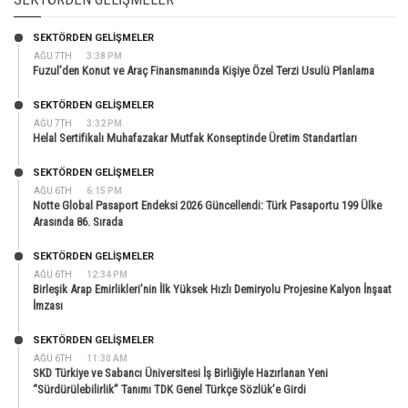
SEKTÖRDEN GELIŞMELER
AĞU 7TH
3:38 PM
Fuzul’den Konut ve Araç Finansmanında Kişiye Özel Terzi Usulü Planlama
SEKTÖRDEN GELIŞMELER
AĞU 7TH
3:32 PM
Helal Sertifikalı Muhafazakar Mutfak Konseptinde Üretim Standartları
SEKTÖRDEN GELIŞMELER
AĞU 6TH
6:15 PM
Notte Global Pasaport Endeksi 2026 Güncellendi: Türk Pasaportu 199 Ülke
Arasında 86. Sırada
SEKTÖRDEN GELIŞMELER
AĞU 6TH
12:34 PM
Birleşik Arap Emirlikleri’nin İlk Yüksek Hızlı Demiryolu Projesine Kalyon İnşaat
İmzası
SEKTÖRDEN GELIŞMELER
AĞU 6TH
11:30 AM
SKD Türkiye ve Sabancı Üniversitesi İş Birliğiyle Hazırlanan Yeni
“Sürdürülebilirlik” Tanımı TDK Genel Türkçe Sözlük’e Girdi