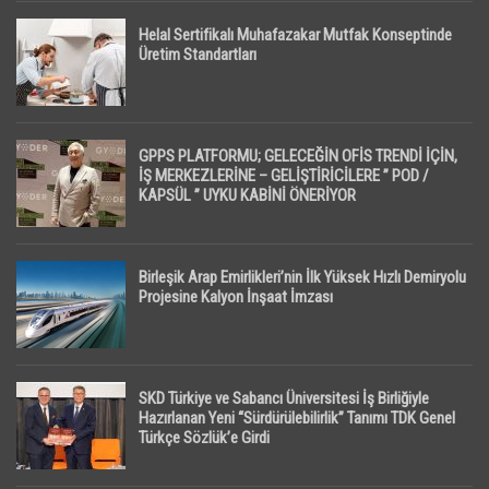
Helal Sertifikalı Muhafazakar Mutfak Konseptinde
Üretim Standartları
GPPS PLATFORMU; GELECEĞİN OFİS TRENDİ İÇİN,
İŞ MERKEZLERİNE – GELİŞTİRİCİLERE ” POD /
KAPSÜL ” UYKU KABİNİ ÖNERİYOR
Birleşik Arap Emirlikleri’nin İlk Yüksek Hızlı Demiryolu
Projesine Kalyon İnşaat İmzası
SKD Türkiye ve Sabancı Üniversitesi İş Birliğiyle
Hazırlanan Yeni “Sürdürülebilirlik” Tanımı TDK Genel
Türkçe Sözlük’e Girdi