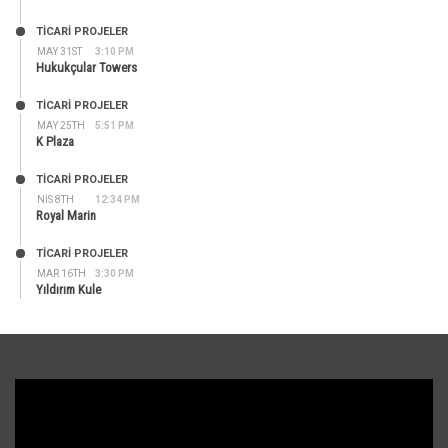
TİCARİ PROJELER
MAY 31ST
3:10 PM
Hukukçular Towers
TİCARİ PROJELER
MAY 25TH
5:51 PM
K Plaza
TİCARİ PROJELER
NIS 8TH
12:34 PM
Royal Marin
TİCARİ PROJELER
MAR 16TH
3:30 PM
Yıldırım Kule