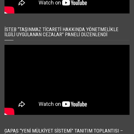
İSTEB “TAŞINMAZ TICARETI HAKKINDA YÖNETMELIKLE
İLGILI UYGULANAN CEZALAR” PANELI DÜZENLENDI
GAPAS “YENI MÜLKIYET SISTEMI” TANITIM TOPLANTISI –