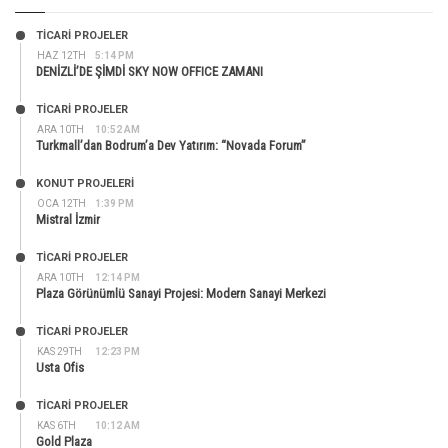
TİCARİ PROJELER
HAZ 12TH
5:14 PM
DENİZLİ’DE ŞİMDİ SKY NOW OFFICE ZAMANI
TİCARİ PROJELER
ARA 10TH
10:52 AM
Turkmall’dan Bodrum’a Dev Yatırım: “Novada Forum”
KONUT PROJELERI
OCA 12TH
1:39 PM
Mistral İzmir
TİCARİ PROJELER
ARA 10TH
12:14 PM
Plaza Görünümlü Sanayi Projesi: Modern Sanayi Merkezi
TİCARİ PROJELER
KAS 29TH
12:23 PM
Usta Ofis
TİCARİ PROJELER
KAS 6TH
10:12 AM
Gold Plaza