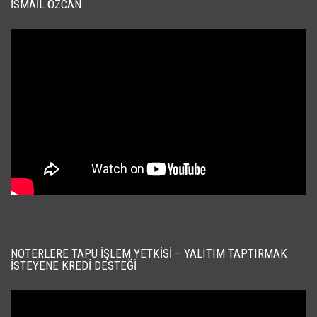
İSMAIL ÖZCAN
NOTERLERE TAPU İŞLEM YETKISI – YALITIM TAPTIRMAK
İSTEYENE KREDI DESTEĞI