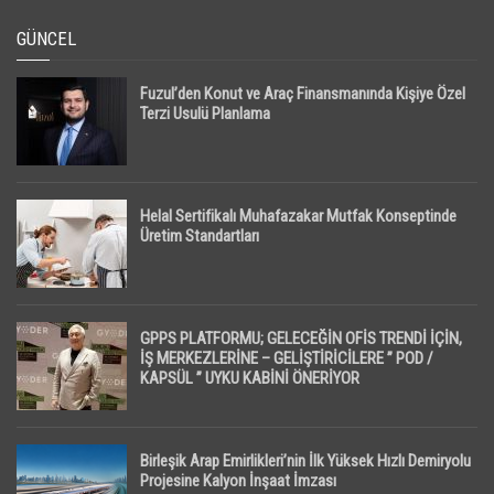
GÜNCEL
Fuzul’den Konut ve Araç Finansmanında Kişiye Özel
Terzi Usulü Planlama
Helal Sertifikalı Muhafazakar Mutfak Konseptinde
Üretim Standartları
GPPS PLATFORMU; GELECEĞİN OFİS TRENDİ İÇİN,
İŞ MERKEZLERİNE – GELİŞTİRİCİLERE ” POD /
KAPSÜL ” UYKU KABİNİ ÖNERİYOR
Birleşik Arap Emirlikleri’nin İlk Yüksek Hızlı Demiryolu
Projesine Kalyon İnşaat İmzası