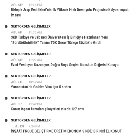
AĞU 6TH
12:34 PM
Birleşik Arap Emirlikleri’nin İlk Yüksek Hızlı Demiryolu Projesine Kalyon İnşaat
İmzası
SEKTÖRDEN GELIŞMELER
AĞU 6TH
11:30 AM
SKD Türkiye ve Sabancı Üniversitesi İş Birliğiyle Hazırlanan Yeni
“Sürdürülebilirlik” Tanımı TDK Genel Türkçe Sözlük’e Girdi
SEKTÖRDEN GELIŞMELER
AĞU 6TH
11:27 AM
Evini Yenileyen Kazanıyor, Doğru Boya Seçimi Konutun Değerini Koruyor
SEKTÖRDEN GELIŞMELER
AĞU 4TH
10:52 AM
Yunanistan’da Golden Visa için 5 neden
SEKTÖRDEN GELIŞMELER
AĞU 3RD
12:42 PM
Konut inşaat firmaları şikayetleri yüzde 127 arttı
SEKTÖRDEN GELIŞMELER
TEM 31ST
7:24 PM
İNŞAAT PROJE GELİŞTİRME ÜRETİM EKONOMİSİNDE; BİRİNCİ EL KONUT