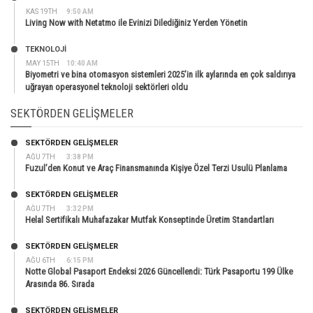
KAS 19TH
9:50 AM
Living Now with Netatmo ile Evinizi Dilediğiniz Yerden Yönetin
TEKNOLOJİ
MAY 15TH
10:40 AM
Biyometri ve bina otomasyon sistemleri 2025’in ilk aylarında en çok saldırıya
uğrayan operasyonel teknoloji sektörleri oldu
SEKTÖRDEN GELIŞMELER
SEKTÖRDEN GELIŞMELER
AĞU 7TH
3:38 PM
Fuzul’den Konut ve Araç Finansmanında Kişiye Özel Terzi Usulü Planlama
SEKTÖRDEN GELIŞMELER
AĞU 7TH
3:32 PM
Helal Sertifikalı Muhafazakar Mutfak Konseptinde Üretim Standartları
SEKTÖRDEN GELIŞMELER
AĞU 6TH
6:15 PM
Notte Global Pasaport Endeksi 2026 Güncellendi: Türk Pasaportu 199 Ülke
Arasında 86. Sırada
SEKTÖRDEN GELIŞMELER