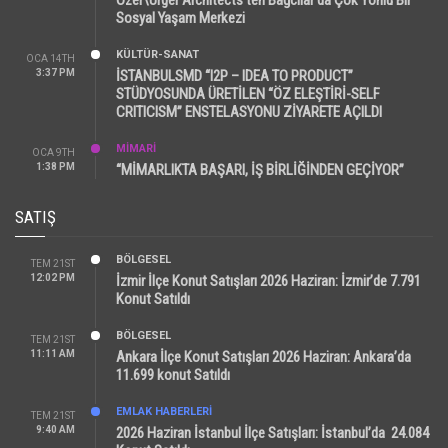
Sosyal Yaşam Merkezi
KÜLTÜR-SANAT
OCA 14TH
3:37 PM
İSTANBULSMD “I2P – IDEA TO PRODUCT”
STÜDYOSUNDA ÜRETİLEN “ÖZ ELEŞTİRİ-SELF
CRITICISM” ENSTELASYONU ZİYARETE AÇILDI
MİMARİ
OCA 9TH
1:38 PM
“MİMARLIKTA BAŞARI, İŞ BİRLİĞİNDEN GEÇİYOR”
SATIŞ
BÖLGESEL
TEM 21ST
12:02 PM
İzmir İlçe Konut Satışları 2026 Haziran: İzmir’de 7.791
Konut Satıldı
BÖLGESEL
TEM 21ST
11:11 AM
Ankara İlçe Konut Satışları 2026 Haziran: Ankara’da
11.699 konut Satıldı
EMLAK HABERLERI
TEM 21ST
9:40 AM
2026 Haziran İstanbul İlçe Satışları: İstanbul’da 24.084