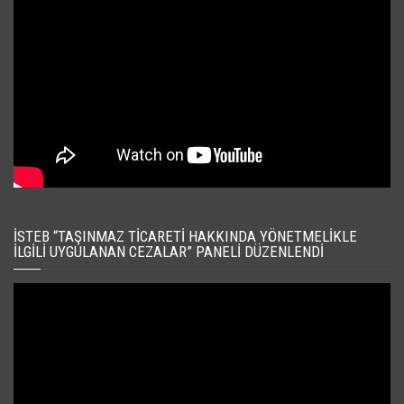
İSTEB “TAŞINMAZ TICARETI HAKKINDA YÖNETMELIKLE
İLGILI UYGULANAN CEZALAR” PANELI DÜZENLENDI