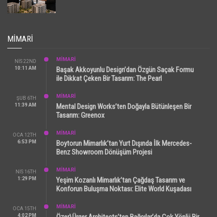
MIMARI
MİMARİ
NIS 22ND
10:11 AM
Başak Akkoyunlu Design’dan Özgün Saçak Formu
ile Dikkat Çeken Bir Tasarım: The Pearl
MİMARİ
ŞUB 6TH
11:39 AM
Mental Design Works’ten Doğayla Bütünleşen Bir
Tasarım: Greenox
MİMARİ
OCA 12TH
6:53 PM
Boytorun Mimarlık’tan Yurt Dışında İlk Mercedes-
Benz Showroom Dönüşüm Projesi
MİMARİ
NIS 16TH
1:29 PM
Yeşim Kozanlı Mimarlık’tan Çağdaş Tasarım ve
Konforun Buluşma Noktası: Elite World Kuşadası
MİMARİ
OCA 15TH
4:02 PM
Özer\Ürger Architects’ten Bağcılar’da Çok Yönlü Bir