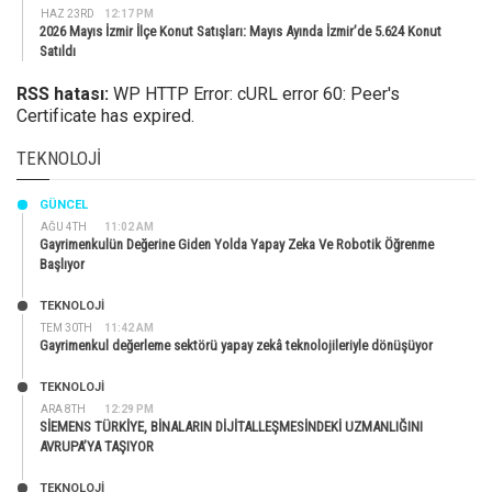
HAZ 23RD
12:17 PM
2026 Mayıs İzmir İlçe Konut Satışları: Mayıs Ayında İzmir’de 5.624 Konut
Satıldı
RSS hatası:
WP HTTP Error: cURL error 60: Peer's
Certificate has expired.
TEKNOLOJI
GÜNCEL
AĞU 4TH
11:02 AM
Gayrimenkulün Değerine Giden Yolda Yapay Zeka Ve Robotik Öğrenme
Başlıyor
TEKNOLOJİ
TEM 30TH
11:42 AM
Gayrimenkul değerleme sektörü yapay zekâ teknolojileriyle dönüşüyor
TEKNOLOJİ
ARA 8TH
12:29 PM
SİEMENS TÜRKİYE, BİNALARIN DİJİTALLEŞMESİNDEKİ UZMANLIĞINI
AVRUPA’YA TAŞIYOR
TEKNOLOJİ