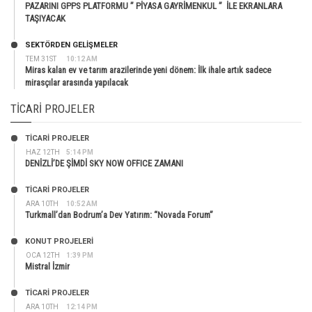
PAZARINI GPPS PLATFORMU ” PİYASA GAYRİMENKUL ” İLE EKRANLARA
TAŞIYACAK
SEKTÖRDEN GELIŞMELER
TEM 31ST
10:12 AM
Miras kalan ev ve tarım arazilerinde yeni dönem: İlk ihale artık sadece
mirasçılar arasında yapılacak
TICARI PROJELER
TİCARİ PROJELER
HAZ 12TH
5:14 PM
DENİZLİ’DE ŞİMDİ SKY NOW OFFICE ZAMANI
TİCARİ PROJELER
ARA 10TH
10:52 AM
Turkmall’dan Bodrum’a Dev Yatırım: “Novada Forum”
KONUT PROJELERI
OCA 12TH
1:39 PM
Mistral İzmir
TİCARİ PROJELER
ARA 10TH
12:14 PM