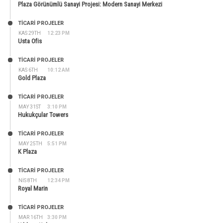
Plaza Görünümlü Sanayi Projesi: Modern Sanayi Merkezi
TİCARİ PROJELER
KAS 29TH
12:23 PM
Usta Ofis
TİCARİ PROJELER
KAS 6TH
10:12 AM
Gold Plaza
TİCARİ PROJELER
MAY 31ST
3:10 PM
Hukukçular Towers
TİCARİ PROJELER
MAY 25TH
5:51 PM
K Plaza
TİCARİ PROJELER
NIS 8TH
12:34 PM
Royal Marin
TİCARİ PROJELER
MAR 16TH
3:30 PM